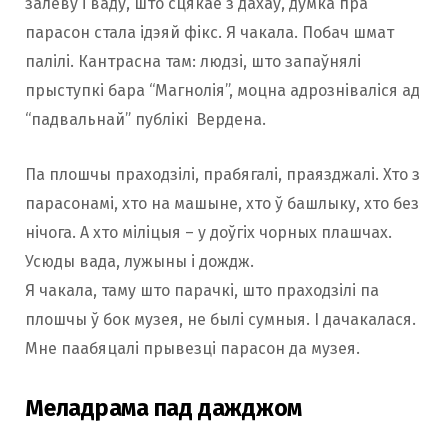
залеву і ваду, што сцякае з дахаў, думка пра
парасон стала ідэяй фікс. Я чакала. Побач шмат
палілі. Кантрасна там: людзі, што запаўнялі
прыступкі бара “Магнолія”, моцна адрозніваліся ад
“падвальнай” публікі Вердена.
Па плошчы праходзілі, прабягалі, праязджалі. Хто з
парасонамі, хто на машыне, хто ў башлыку, хто без
нічога. А хто міліцыя – у доўгіх чорных плашчах.
Усюды вада, лужыны і дождж.
Я чакала, таму што парачкі, што праходзілі па
плошчы ў бок музея, не былі сумныя. І дачакалася.
Мне паабяцалі прывезці парасон да музея.
Меладрама пад дажджом