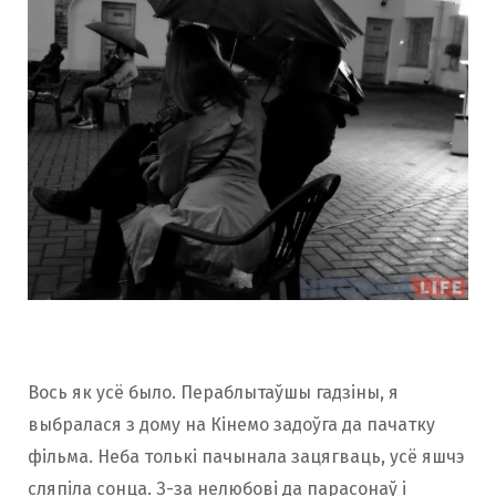
Вось як усё было. Пераблытаўшы гадзіны, я
выбралася з дому на Кінемо задоўга да пачатку
фільма. Неба толькі пачынала зацягваць, усё яшчэ
сляпіла сонца. З-за нелюбові да парасонаў і