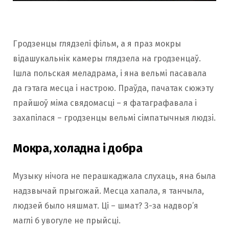
Гродзенцы глядзелі фільм, а я праз мокры
відашукальнік камеры глядзела на гродзенцаў.
Ішла польская меладрама, і яна вельмі пасавала
да гэтага месца і настрою. Праўда, пачатак сюжэту
прайшоў міма свядомасці – я фатаграфавала і
захапілася – гродзенцы вельмі сімпатычныя людзі.
Мокра, холадна і добра
Музыку нічога не перашкаджала слухаць, яна была
надзвычай прыгожай. Месца хапала, я танчыла,
людзей было няшмат. Ці – шмат? З-за надвор’я
маглі б увогуле не прыйсці.