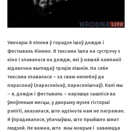
Увечары 8 ліпеня ў горадзе ішоў дождж і
фестываль Кінемо. Я таксама ішла на сустрэчу з
кіно і злавалася на дождж, які ў нашай кампаніі
відавочна выглядаў трэцім лішнім. На сябе
таксама злавалася – за сваю нелюбоў да
парасонаў (парасонікаў, парасонішчаў). Калі мы
– я, дождж і фестываль – нарэшце сышліся ва
ўмоўленым месцы, у дворыку музея гісторыі
рэлігіі, аказалася, што адзінота нам не пагражае.
Я ўзрадавалася, убачыўшы, што прыйшло шмат
людзей. Не важна, што яны мокрыя і хаваюцца