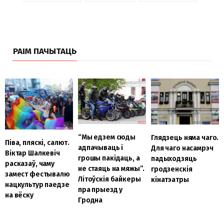
РАІМ ПАЧЫТАЦЬ
“Мы едзем сюды
Глядзець няма чаго.
Піва, пляскі, салют.
адпачываць і
Для чаго насамрэч
Віктар Шалкевіч
грошы пакідаць, а
падыходзяць
расказаў, чаму
не стаяць на мяжы”.
гродзенскія
замест фестывалю
Літоўскія байкеры
кінатэатры
нацкультур паедзе
пра прыезд у
на вёску
Гродна