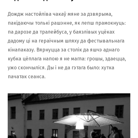
Дождж настойліва чакаў мяне за дзвярыма,
пакідаючы толькі рашэнне, як лепш прамокнуць:
па дарозе да тралейбуса, у баязлівых уцёках
дадому ці на гераічным шляху да фестывальнага
кінапаказу. Вярнуцца за столік да яшчэ аднаго
кубка цёплага напою я не магла: грошы, здаецца,
ужо скончыліся. Ды і не да гэтага было: хутка
пачатак сеанса.