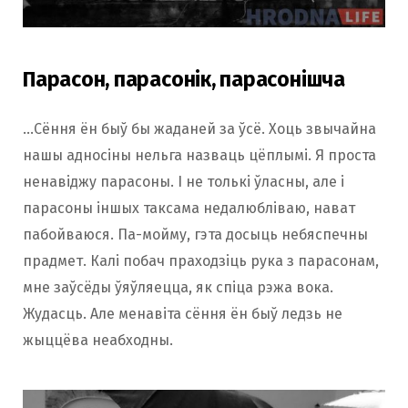
Парасон, парасонік, парасонішча
…Сёння ён быў бы жаданей за ўсё. Хоць звычайна
нашы адносіны нельга назваць цёплымі. Я проста
ненавіджу парасоны. І не толькі ўласны, але і
парасоны іншых таксама недалюбліваю, нават
пабойваюся. Па-мойму, гэта досыць небяспечны
прадмет. Калі побач праходзіць рука з парасонам,
мне заўсёды ўяўляецца, як спіца рэжа вока.
Жудасць. Але менавіта сёння ён быў ледзь не
жыццёва неабходны.