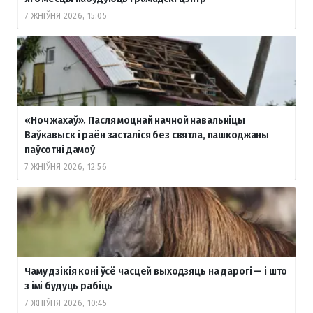
7 ЖНІЎНЯ 2026, 15:05
«Ноч жахаў». Пасля моцнай начной навальніцы
Ваўкавыск і раён засталіся без святла, пашкоджаны
паўсотні дамоў
7 ЖНІЎНЯ 2026, 12:56
Чаму дзікія коні ўсё часцей выходзяць на дарогі — і што
з імі будуць рабіць
7 ЖНІЎНЯ 2026, 10:45