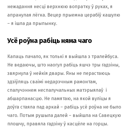
нежадання несці верхнюю вопратку ў руках, я
апранулая лёгка. Вецер прыемна церабіў кашулю
– я ішла да прыпынку.
Усё роўна рабіць няма чаго
Капаць пачало, як толькі я выйшла з тралейбуса.
Не ведаючы, што наогул рабіць яшчэ тры гадзіны,
звярнула ў нейкія двары. Яны не перастаюць
здзіўляць сваімі недарэчным рамонтам,
спалучэннем неспалучальных матэрыялаў і
абшарпанасцю. Не памятаю, на якой вуліцы я
доўга стаяла пад аркай – рабіць усё роўна не было
чаго. Потым рушыла далей – выйшла на Савецкую
плошчу, правяла гадзіну ў касцёле на горцы.