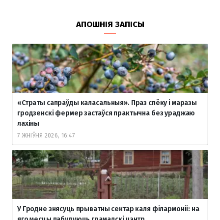
АПОШНІЯ ЗАПІСЫ
«Страты сапраўды каласальныя». Праз спёку і маразы
гродзенскі фермер застаўся практычна без ураджаю
лахіны
7 ЖНІЎНЯ 2026, 16:47
У Гродне знясуць прыватны сектар каля філармоніі: на
яго месцы пабудуюць грамадскі цэнтр