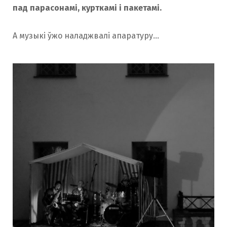
пад парасонамі, курткамі і пакетамі.
А музыкі ўжо наладжвалі апаратуру…