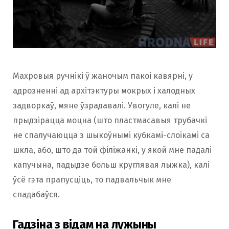
Махровыя ручнікі ў жаночым пакоі кавярні, у
адрозненні ад архітэктуры мокрых і халодных
задворкаў, мяне ўзрадавалі. Увогуле, калі не
прыдзірацца моцна (што пластмасавыя трубачкі
не спалучаюцца з шыкоўнымі кубкамі-слоікамі са
шкла, або, што да той філіжанкі, у якой мне падалі
капучына, падыдзе больш круглявая лыжка), калі
ўсё гэта прапусціць, то падвальчык мне
спадабаўся.
Гадзіна з відам на лужыны