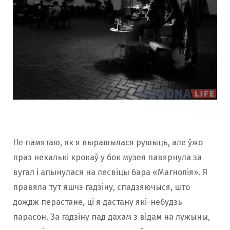
Не памятаю, як я вырашылася рушыць, але ўжо
праз некалькі крокаў у бок музея павярнула за
вугал і апынулася на лесвіцы бара «Магнолія». Я
правяла тут яшчэ гадзіну, спадзяючыся, што
дождж перастане, ці я дастану які-небудзь
парасон. За гадзіну пад дахам з відам на лужыны,