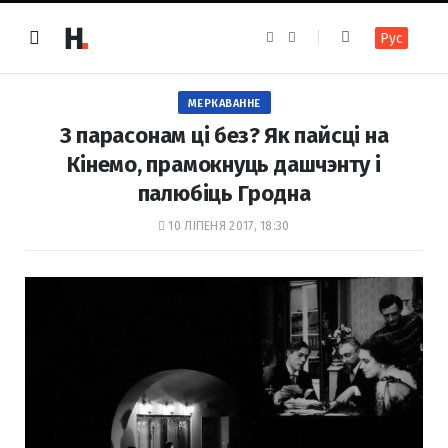
F
I
Рус
a
n
c
s
e
t
b
a
o
g
МЕРКАВАННЕ
o
r
k
a
З парасонам ці без? Як пайсці на
m
Кінемо, прамокнуць дашчэнту і
палюбіць Гродна
10 ЛІПЕНЯ 2017, 18:30