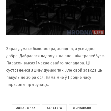
Зараз думаю: было мокра, холадна, а ўсё адно
добра. Дабралася дадому я на апошнім тралейбусе.
Парасон высах і чакае свайго гаспадара. Ці
сустрэнемся яшчэ? Думаю так. Але свой заводзіць
пакуль не збіраюся. Няма мне ў Гродне часу
парасоны прыручаць.
АДПАЧЫНАК
КУЛЬТУРА
МЕРКАВАННІ