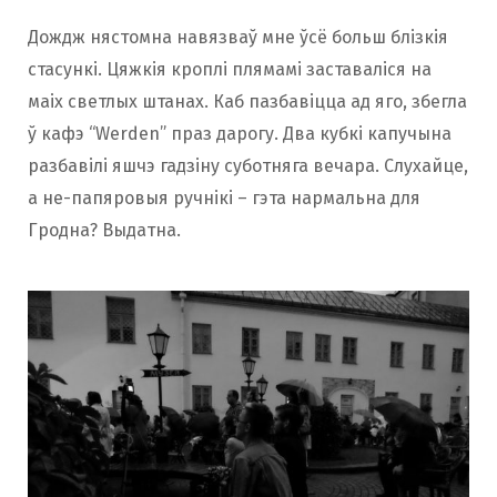
Дождж нястомна навязваў мне ўсё больш блізкія
стасункі. Цяжкія кроплі плямамі заставаліся на
маіх светлых штанах. Каб пазбавіцца ад яго, збегла
ў кафэ “Werden” праз дарогу. Два кубкі капучына
разбавілі яшчэ гадзіну суботняга вечара. Слухайце,
а не-папяровыя ручнікі – гэта нармальна для
Гродна? Выдатна.