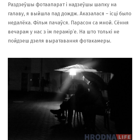
Раздзеўшы фотаапарат і надзеўшы шапку на
галаву, я выйшла пад дождж. Аказалася – ісці было
недалёка. Фільм пачаўся. Парасон са мной. Сёння
вечарам у нас з ім перамір’е. На што толькі не
пойдзеш дзеля выратавання фотакамеры.