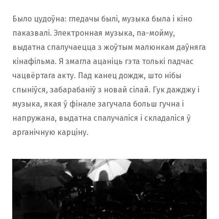
Было цудоўна: гледачы былі, музыка была і кіно
паказвалі. Электронная музыка, па-мойму,
выдатна спалучаецца з жоўтым малюнкам даўняга
кінафільма. Я змагла ацаніць гэта толькі падчас
чацвёртага акту. Пад канец дождж, што нібы
спыніўся, забарабаніў з новай сілай. Гук дажджу і
музыка, якая ў фінале загучала больш гучна і
напружана, выдатна спалучаліся і складаліся ў
арганічную карціну.