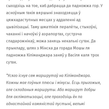
сыходзіць на тое, каб дабрацца да падножжа гор. У
асноўным такія вяршыні знаходзяцца ў
цяжкадаступных месцах у аддаленні ад
цывілізацыі. Таму шматлікія пералёты, стыкоўкі,
чаканні і начоўкі ў аэрапортах, сустрэча
спадарожнікаў, можа заняць некалькі сутак. Да
прыкладу, шлях з Мінска да горада Мошы ля
падножжа Кіліманджара заняў у Васіля каля трох
сутак.
“Усяго існуе сем маршрутаў на Кіліманджара.
Кожны мае пэўныя плюсы і мінусы. Ёсць прыгожыя,
але складаныя маршруты. Або маршрут добры
для акліматызацыі, але праходзіць ён па
аднастайнай камяністай пустыні, вельмі