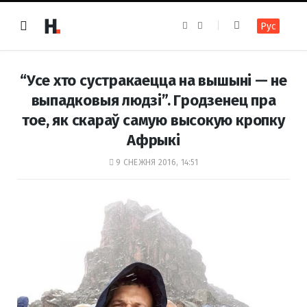
F
I
Рус
a
n
c
s
e
t
b
a
o
g
“Усе хто сустракаецца на вышыні — не
o
r
k
a
выпадковыя людзі”. Гродзенец пра
m
тое, як скараў самую высокую кропку
Афрыкі
9 СНЕЖНЯ 2016, 14:51