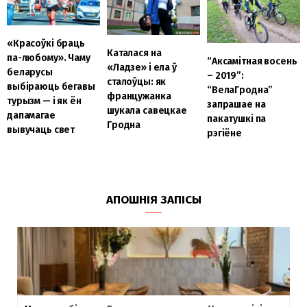
«Красоўкі браць
Каталася на
па-любому». Чаму
“Аксамітная восень
«Ладзе» і ела ў
беларусы
– 2019”:
сталоўцы: як
выбіраюць бегавы
“ВелаГродна”
францужанка
турызм — і як ён
запрашае на
шукала савецкае
дапамагае
пакатушкі па
Гродна
вывучаць свет
рэгіёне
АПОШНІЯ ЗАПІСЫ