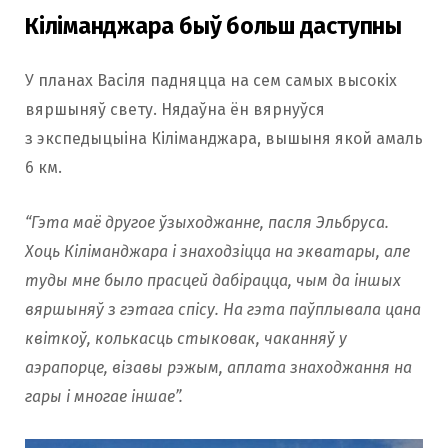
Кіліманджара быў больш даступны
У планах Васіля падняцца на сем самых высокіх
вяршыняў свету. Нядаўна ён вярнуўся
з экспедыцыіна Кіліманджара, вышыня якой амаль
6 км.
“Гэта маё другое ўзыходжанне, пасля Эльбруса.
Хоць Кіліманджара і знаходзіцца на экватары, але
туды мне было прасцей дабірацца, чым да іншых
вяршыняў з гэтага спісу. На гэта паўплывала цана
квіткоў, колькасць стыковак, чаканняў у
аэрапорце, візавы рэжым, аплата знаходжання на
гары і многае іншае”.