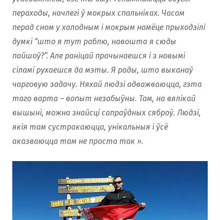
пераходы, начлегі ў мокрых спальніках. Часам
перад сном у халодным і мокрым намёце прыходзілі
думкі “што я тут раблю, навошта я сюды
пайшоў?”. Але раніцай прачынаешся і з новымі
сіламі рухаешся да мэты. Я рады, што выканаў
чарговую задачу. Няхай людзі адважваюцца, гэта
таго варта – вопыт незабыўны. Там, на вялікай
вышыні, можна знайсці сапраўдных сяброў. Людзі,
якія там сустракаюцца, унікальныя і ўсё
аказваюцца там не проста так ».