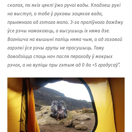
скалах, па якіх цяклі ўжо ручаі вады. Кладзеш рукі
на выступ, а табе ў рукавы зацякае вада,
прыемнага ад гэтага мала. З-за праліўнога дажджу
ўсе рэчы намакаюць, а высушыць іх няма дзе.
Вогнішча на вышыні паліць няма чым, а ад газавай
гарэлкі ўсе рэчы групы не прасушыць. Таму
даводзіцца спаць ноч пасля пераходу ў мокрых
рэчах, а на вуліцы пры гэтым ад 0 да +5 градусаў”.