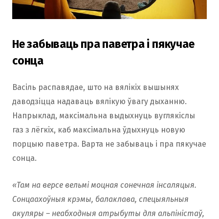
Не забываць пра паветра і пякучае
сонца
Васіль распавядае, што на вялікіх вышынях
даводзіцца надаваць вялікую ўвагу дыханню.
Напрыклад, максімальна выдыхнуць вуглякіслы
газ з лёгкіх, каб максімальна ўдыхнуць новую
порцыю паветра. Варта не забываць і пра пякучае
сонца.
«Там на версе вельмі моцная сонечная інсаляцыя.
Сонцаахоўныя крэмы, балаклава, спецыяльныя
акуляры – неабходныя атрыбуты для альпіністаў,