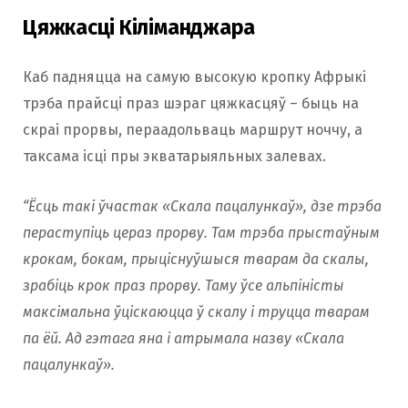
Цяжкасці Кіліманджара
Каб падняцца на самую высокую кропку Афрыкі
трэба прайсці праз шэраг цяжкасцяў – быць на
скраі прорвы, пераадольваць маршрут ноччу, а
таксама ісці пры экватарыяльных залевах.
“Ёсць такі ўчастак «Скала пацалункаў», дзе трэба
пераступіць цераз прорву. Там трэба прыстаўным
крокам, бокам, прыціснуўшыся тварам да скалы,
зрабіць крок праз прорву. Таму ўсе альпіністы
максімальна ўціскаюцца ў скалу і труцца тварам
па ёй. Ад гэтага яна і атрымала назву «Скала
пацалункаў».