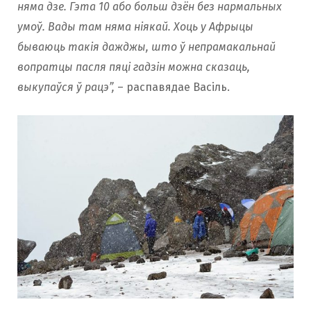
няма дзе. Гэта 10 або больш дзён без нармальных
умоў. Вады там няма ніякай. Хоць у Афрыцы
бываюць такія дажджы, што ў непрамакальнай
вопратцы пасля пяці гадзін можна сказаць,
выкупаўся ў рацэ”,
– распавядае Васіль.