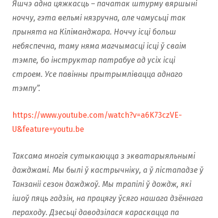
Яшчэ адна цяжкасць – пачатак штурму вяршыні
ноччу, гэта вельмі нязручна, але чамусьці так
прынята на Кіліманджара. Ноччу ісці больш
небяспечна, таму няма магчымасці ісці ў сваім
тэмпе, бо інструктар патрабуе ад усіх ісці
строем. Усе павінны прытрымлівацца аднаго
тэмпу”.
https://www.youtube.com/watch?v=a6K73czVE-
U&feature=youtu.be
Таксама многія сутыкаюцца з экватарыяльнымi
дажджамі. Мы былі ў кастрычніку, а ў лістападзе ў
Танзаніі сезон дажджоў. Мы трапілі ў дождж, які
ішоў пяць гадзін, на працягу ўсяго нашага дзённага
пераходу. Дзесьці даводзілася караскацца па