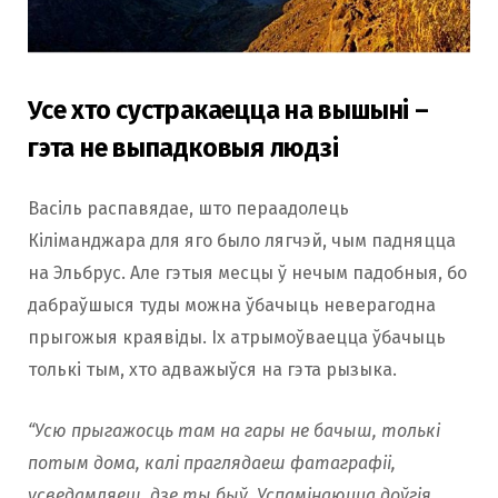
Усе хто сустракаецца на вышыні –
гэта не выпадковыя людзі
Васіль распавядае, што пераадолець
Кіліманджара для яго было лягчэй, чым падняцца
на Эльбрус. Але гэтыя месцы ў нечым падобныя, бо
дабраўшыся туды можна ўбачыць неверагодна
прыгожыя краявіды. Іх атрымоўваецца ўбачыць
толькі тым, хто адважыўся на гэта рызыка.
“Усю прыгажосць там на гары не бачыш, толькі
потым дома, калі праглядаеш фатаграфіі,
усведамляеш, дзе ты быў. Успамінаюцца доўгія