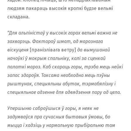
людзям пакараць высокія кропкі будзе вельмі
складана.
“Для альпіністаў у высокіх гарах вельмі важна не
захварэць. Фактараў шмат, ад марознага
віскуценя
[пранізлівага ветру]
да вымушанай
начоўкі ў мокрым спальніку, калі за сценкай
палаткі мароз. Каб скараць горы, трэба мець нейкі
запас здароўя. Таксама неабходна мець пэўны
рыштунак, спецыяльны абутак, тэрмабялізну і
спецыяльнае адзенне для адвядзення пару ад цела.
Упершыню сабраўшыся ў горы, я неяк не
задумваўся пра сучасныя бытавыя ўмовы, бо
мыцца і хадзіць у нармальную прыбіральню там