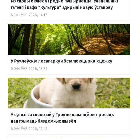
Мясцовы бізнес у Гродне пашыраецца. Уладальнікі
гатэля і кафэ “Культура” адкрылі новую ўстанову
6 ЖНІЎНЯ 2026, 14:17
У Румлёўскім лесапарку абсталююць эка-сцежку
6 ЖНІЎНЯ 2026, 13:22
У сувязі са спякотай у Гродне валанцёры просяць
падтрымаць бяздомных жывёл
6 ЖНІЎНЯ 2026, 12:45