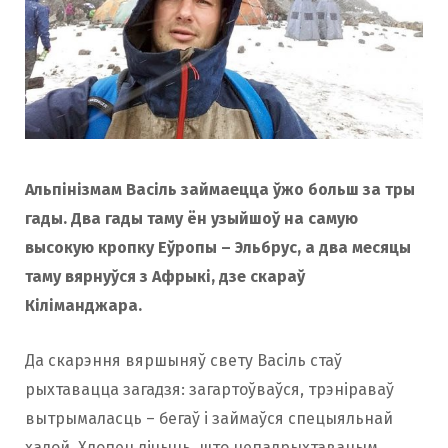
Альпінізмам Васіль займаецца ўжо больш за тры
гады. Два гады таму ён узыйшоў на самую
высокую кропку Еўропы – Эльбрус, а два месяцы
таму вярнуўся з Афрыкі, дзе скараў
Кіліманджара.
Да скарэння вяршыняў свету Васіль стаў
рыхтавацца загадзя: загартоўваўся, трэніраваў
вытрымаласць – бегаў і займаўся спецыяльнай
хадой. Хлопец лічыць, што непадрыхтаваным