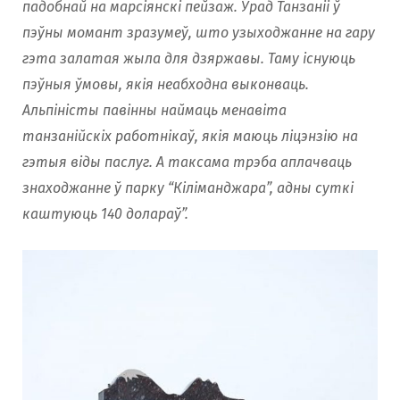
падобнай на марсіянскі пейзаж. Урад Танзаніі ў
пэўны момант зразумеў, што узыходжанне на гару
гэта залатая жыла для дзяржавы. Таму існуюць
пэўныя ўмовы, якія неабходна выконваць.
Альпіністы павінны наймаць менавіта
танзанійскіх работнікаў, якія маюць ліцэнзію на
гэтыя віды паслуг. А таксама трэба аплачваць
знаходжанне ў парку “Кіліманджара”, адны суткі
каштуюць 140 долараў”.