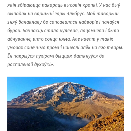
якія збіраюцца пакараць высокія кропкі. У нас быў
выпадак на вяршыні гары Эльбрус. Мой таварыш
зняў балаклаву бо сапсавалася надвор’е і пачаўся
буран. Бачнасць стала нулявая, пацямнела і было
адчуванне, што сонца няма. Але нават у такіх
умовах сонечныя промні нанеслі апёк на яго твары.
Ён пакрыўся пухірамі быццам даткнуўся да
распаленай духоўкі».