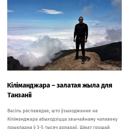
Кіліманджара – залатая жыла для
Танзаніі
Васіль распавядае, што ўзыходжанне на
Кіліманджара абыходзіцца звычайнаму чалавеку
прыкладна ў 3-5 тысяч долараў. Шмат грошай