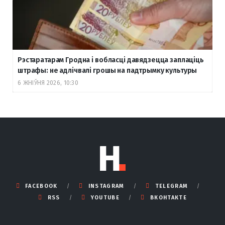
Рэстаратарам Гродна і вобласці давядзецца заплаціць
штрафы: не адлічвалі грошы на падтрымку культуры
6 ЖНІЎНЯ 2026, 10:30
FACEBOOK
INSTAGRAM
TELEGRAM
RSS
YOUTUBE
ВКОНТАКТЕ