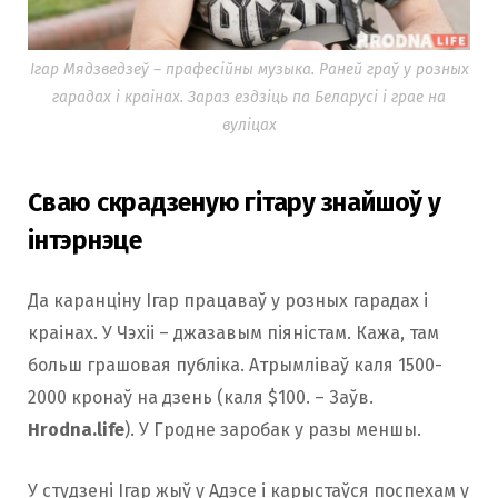
Ігар Мядзведзеў – прафесійны музыка. Раней граў у розных
гарадах і краінах. Зараз ездзіць па Беларусі і грае на
вуліцах
Сваю скрадзеную гітару знайшоў у
інтэрнэце
Да каранціну Ігар працаваў у розных гарадах і
краінах. У Чэхіі – джазавым піяністам. Кажа, там
больш грашовая публіка. Атрымліваў каля 1500-
2000 кронаў на дзень (каля $100. – Заўв.
Hrodna.life
). У Гродне заробак у разы меншы.
У студзені Ігар жыў у Адэсе і карыстаўся поспехам у