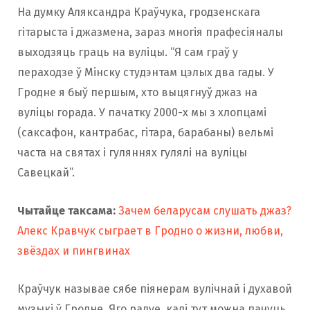
На думку Аляксандра Краўчука, гродзенскага
гітарыста і джазмена, зараз многія прафесіяналы
выходзяць граць на вуліцы. “Я сам граў у
пераходзе ў Мінску студэнтам цэлых два гады. У
Гродне я быў першым, хто выцягнуў джаз на
вуліцы горада. У пачатку 2000-х мы з хлопцамі
(саксафон, кантрабас, гітара, барабаны) вельмі
часта на святах і гуляннях гулялі на вуліцы
Савецкай”.
Чытайце таксама:
Зачем беларусам слушать джаз?
Алекс Кравчук сыграет в Гродно о жизни, любви,
звёздах и пингвинах
Краўчук называе сябе піянерам вулічнай і духавой
музыкі ў Гродне. Яго радуе, калі тут можна пачуць