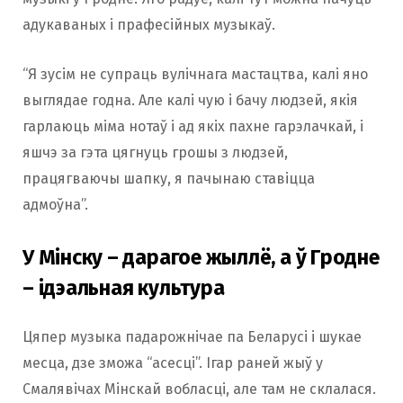
адукаваных і прафесійных музыкаў.
“Я зусім не супраць вулічнага мастацтва, калі яно
выглядае годна. Але калі чую і бачу людзей, якія
гарлаюць міма нотаў і ад якіх пахне гарэлачкай, і
яшчэ за гэта цягнуць грошы з людзей,
працягваючы шапку, я пачынаю ставіцца
адмоўна”.
У Мінску – дарагое жыллё, а ў Гродне
– ідэальная культура
Цяпер музыка падарожнічае па Беларусі і шукае
месца, дзе зможа “асесці”. Ігар раней жыў у
Смалявічах Мінскай вобласці, але там не склалася.