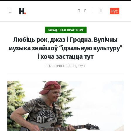
F
I
Рус
a
n
c
s
e
t
b
a
o
g
ГАРАДСКАЯ ПРАСТОРА
o
r
k
a
Любіць рок, джаз і Гродна. Вулічны
m
музыка знайшоў “ідэальную культуру”
і хоча застацца тут
17 ЧЭРВЕНЯ 2021, 17:57