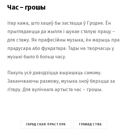
Час – грошы
Ігар кажа, што хацеў бы застацца ў Гродне. Ён
прыглядаецца да жылля і шукае сталую працу –
для стажу. Як прафесійны музыка, ён марыць пра
прадусара або фундатара. Тады на творчасць у
музыкі было б больш часу.
Пакуль усё даводзіцца вырашаць самому.
Заканчваючы размову, музыка зноў бярэцца за
гітару. Для вулічнага артыста час – грошы.
ГАРАДСКАЯ ПРАСТОРА
ГРАМАДСТВА