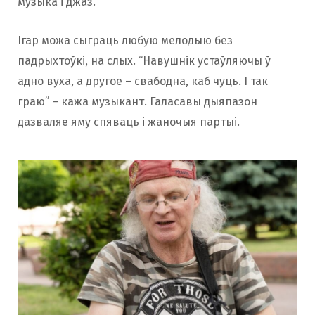
музыка і джаз.
Ігар можа сыграць любую мелодыю без
падрыхтоўкі, на слых. “Навушнік устаўляючы ў
адно вуха, а другое – свабодна, каб чуць. І так
граю” – кажа музыкант. Галасавы дыяпазон
дазваляе яму спяваць і жаночыя партыі.