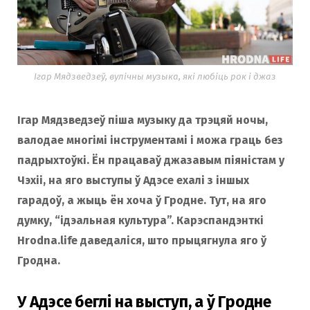
Ігар Мядзведзеў, вулічны музыка, які любіць рок і джаз
Ігар Мядзведзеў піша музыку да трэцяй ночы,
валодае многімі інструментамі і можа граць без
падрыхтоўкі. Ён працаваў джазавым піяністам у
Чэхіі, на яго выступы ў Адэсе ехалі з іншых
гарадоў, а жыць ён хоча ў Гродне. Тут, на яго
думку, “ідэальная культура”. Карэспандэнткі
Hrodna.life даведаліся, што прыцягнула яго ў
Гродна.
У Адэсе беглі на выступ, а ў Гродне