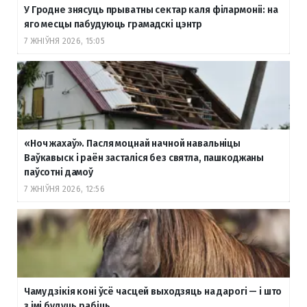
У Гродне знясуць прыватны сектар каля філармоніі: на
яго месцы пабудуюць грамадскі цэнтр
7 ЖНІЎНЯ 2026, 15:05
«Ноч жахаў». Пасля моцнай начной навальніцы
Ваўкавыск і раён засталіся без святла, пашкоджаны
паўсотні дамоў
7 ЖНІЎНЯ 2026, 12:56
Чаму дзікія коні ўсё часцей выходзяць на дарогі — і што
з імі будуць рабіць