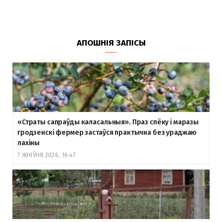
АПОШНІЯ ЗАПІСЫ
«Страты сапраўды каласальныя». Праз спёку і маразы
гродзенскі фермер застаўся практычна без ураджаю
лахіны
7 ЖНІЎНЯ 2026, 16:47