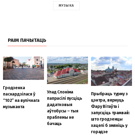
МУЗЫКА
РАІМ ПАЧЫТАЦЬ
Гродзенка
Улад Слоніма
Прыбраць турму з
паскардзілася ў
папрасілі пусціць
цэнтра, вярнуць
“102” на вулічнага
дадатковыя
Фару Вітаўта і
музыканта
аўтобусы – тыя
запусціць трамвай:
праблемы не
што гродзенцы
бачаць
хацелі б змяніць у
горадзе