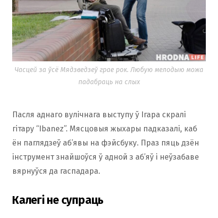
Часцей за ўсё Мядзведзеў грае рок. Любую мелодыю можа
падабраць на слых
Пасля аднаго вулічнага выступу ў Ігара скралі
гітару “Ibanez”. Мясцовыя жыхары падказалі, каб
ён паглядзеў аб’явы на фэйсбуку. Праз пяць дзён
інструмент знайшоўся ў адной з аб’яў і неўзабаве
вярнуўся да гаспадара.
Калегі не супраць