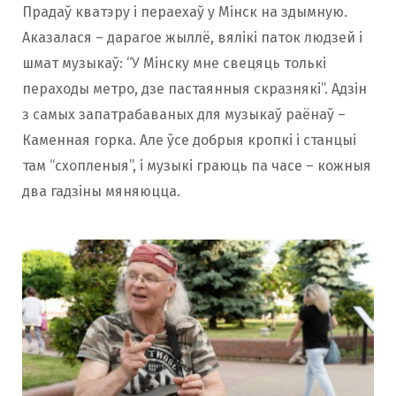
Прадаў кватэру і пераехаў у Мінск на здымную.
Аказалася – дарагое жыллё, вялікі паток людзей і
шмат музыкаў: “У Мінску мне свецяць толькі
пераходы метро, дзе пастаянныя скразнякі”. Адзін
з самых запатрабаваных для музыкаў раёнаў –
Каменная горка. Але ўсе добрыя кропкі і станцыі
там “схопленыя”, і музыкі граюць па часе – кожныя
два гадзіны мяняюцца.