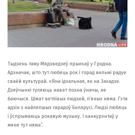
Тыдзень таму Мядзведзеў прыехаў у Гродна.
Адзначае, што тут любяць рок і горад вельмі радуе
сваёй культурай. «Яна ідэальная, як на Захадзе.
Дзяўчынкі гуляюць нават позна ўначы, не
баючыся. Шмат ветлівых людзей, п’яных няма. Гэта
адзін з найлепшых гарадоў Беларусі. Людзі любяць
і ўспрымаюць рокавую музыку. І канкурэнтаў у
мяне тут няма”.