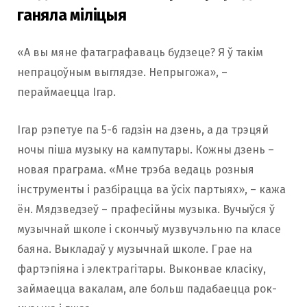
ганяла міліцыя
«А вы мяне фатаграфаваць будзеце? Я ў такім
непрацоўным выглядзе. Непрыгожа», –
пераймаецца Ігар.
Ігар рэпетуе па 5-6 гадзін на дзень, а да трэцяй
ночы піша музыку на кампутары. Кожны дзень –
новая праграма. «Мне трэба ведаць розныя
інструменты і разбірацца ва ўсіх партыях», – кажа
ён. Мядзведзеў – прафесійны музыка. Вучыўся ў
музычнай школе і скончыў музвучэльню па класе
баяна. Выкладаў у музычнай школе. Грае на
фартэпіяна і электрагітары. Выконвае класіку,
займаецца вакалам, але больш падабаецца рок-