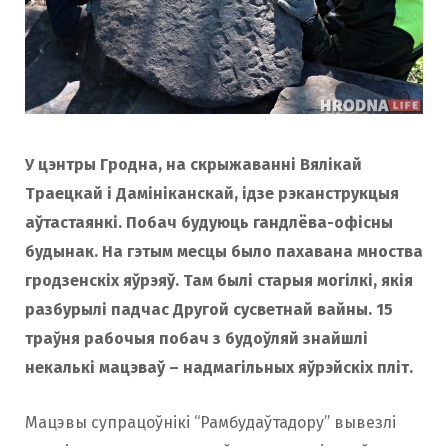
У цэнтры Гродна, на скрыжаванні Вялікай
Траецкай і Дамініканскай, ідзе рэканструкцыя
аўтастаянкі. Побач будуюць
гандлёва-офісны
будынак
. На гэтым месцы было пахавана мноства
гродзенскіх яўрэяў. Там былі старыя могілкі, якія
разбурылі падчас Другой сусветнай вайны. 15
траўня рабочыя побач з будоўляй знайшлі
некалькі мацэваў – надмагільных яўрэйскіх пліт.
Мацэвы супрацоўнікі “Рамбудаўтадору” вывезлі