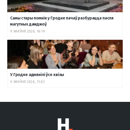
Самы стары помнік у Гродне пачаў разбурацца пасля
магутных дажджоў
9 ЖНІЎНЯ 2026, 16:19
У Гродне адмянілі ўсе квізы
9 ЖНІЎНЯ 2026, 11:03