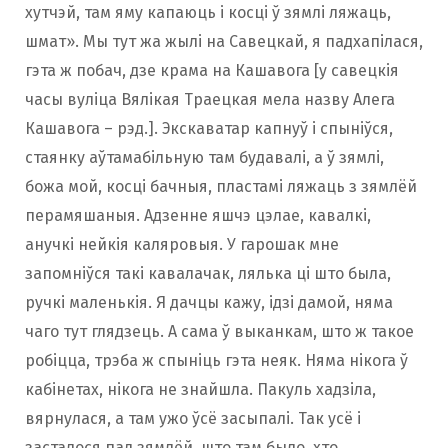
хутчэй, там яму капаюць і косці ў зямлі ляжаць,
шмат». Мы тут жа жылі на Савецкай, я падхапілася,
гэта ж побач, дзе крама на Кашавога [у савецкія
часы вуліца Вялікая Траецкая мела назву Алега
Кашавога – рэд.]. Экскаватар капнуў і спыніўся,
стаянку аўтамабільную там будавалі, а ў зямлі,
божа мой, косці бачныя, пластамі ляжаць з зямлёй
перамяшаныя. Адзенне яшчэ цэлае, кавалкі,
анучкі нейкія каляровыя. У гарошак мне
запомніўся такі кавалачак, лялька ці што была,
ручкі маленькія. Я дачцы кажу, ідзі дамой, няма
чаго тут глядзець. А сама ў выканкам, што ж такое
робіцца, трэба ж спыніць гэта неяк. Няма нікога ў
кабінетах, нікога не знайшла. Пакуль хадзіла,
вярнулася, а там ужо ўсё засыпалі. Так усё і
засталося пад зямлёй, што там было, хто