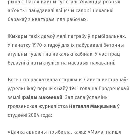
рынак. Пасля вайны тут сталі з’яўляцца розныя
аб’екты: пабудавалі дзіцячы садок і некалькi
баракаў з кватэрамі для рабочых.
Жыхары такіх дамоў мелі патрэбу ў прыбіральнях.
У пачатку 1970-х гадоў для іх пабудавалі бетонны
агульны туалет на некалькі кабінак. У час прац
будаўнікі натыкнуліся на масавыя пахаваннi.
Вось што расказвала старшыня Савета ветэранаў-
удзельнікаў першых баёў 1941 года на Гродзенскай
зямлі
Іраіды Макеевай
. Запісала ўспаміны
гродзенская журналiстка
Наталля Макушына
ў
студзені 2004 года:
«Дачка аднойчы прыбегла, кажа: «Мама, пайшлі