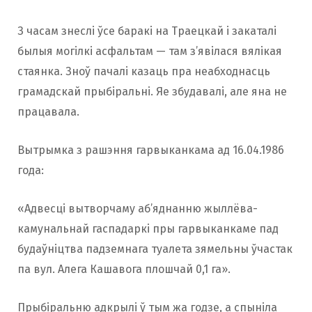
З часам знеслі ўсе баракі на Траецкай і закаталі
былыя могілкі асфальтам — там з’явілася вялікая
стаянка. Зноў пачалі казаць пра неабходнасць
грамадскай прыбіральні. Яе збудавалі, але яна не
працавала.
Вытрымка з рашэння гарвыканкама ад 16.04.1986
года:
«Адвесці вытворчаму аб’яднанню жыллёва-
камунальнай гаспадаркі пры гарвыканкаме пад
будаўніцтва падземнага туалета зямельны ўчастак
па вул. Алега Кашавога плошчай 0,1 га».
Прыбіральню адкрылі ў тым жа годзе, а спыніла