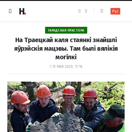
F
I
Рус
a
n
c
s
e
t
b
a
o
g
ГАРАДСКАЯ ПРАСТОРА
o
r
k
a
На Траецкай каля стаянкі знайшлі
m
яўрэйскія мацэвы. Там былі вялікія
могілкі
15 МАЯ 2020, 17:16