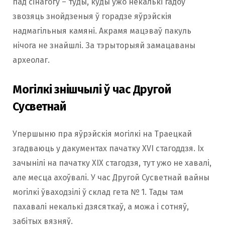
пад сінагогу – туды, куды ўжо некалькі гадоў
звозяць знойдзеныя ў горадзе яўрэйскія
надмагільныя камяні. Акрамя мацэваў пакуль
нічога не знайшлі. За тэрыторыяй замацаваны
археолаг.
Могілкi знішчылі ў час Другой
Сусветнай
Упершыню пра яўрэйскія могілкі на Траецкай
згадваюць у дакументах пачатку XVI стагоддзя. Іх
зачынілі на пачатку ХІХ стагодзя, тут ужо не хавалі,
але месца ахоўвалi. У час Другой Сусветнай вайны
могiлкi ўваходзілi ў склад гета № 1. Тады там
пахавалі некалькі дзясяткаў, а можа і сотняў,
забітых вязняў.