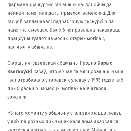
фармавацца яўрэйская абшчына. Аднойчы да
нейкай памятнай даты прыехалі замежнікі. Для
гасцей запланавалі падрабязную экскурсію па
памятных месцах. Было б няправільна паказваць
працоўны туалет на месцы старых могілак,
палічылі ў абшчыне.
Старшыня іўдзейскай абшчыны Гродна
Барыс
Квяткоўскі
казаў, што менавіта мясцовая абшчына
і запатрабавала ў гарадскіх уладаў у 1993 годзе каб
прыбіральню на месцы могілак канчаткова
зачынілі.
«З таго моманту ў абшчыну сталі звяртацца людзі,
у якіх па розных прычынах каля дома аказваліся
яўрэйскія пліты з тых самых могілак. Менавіта з