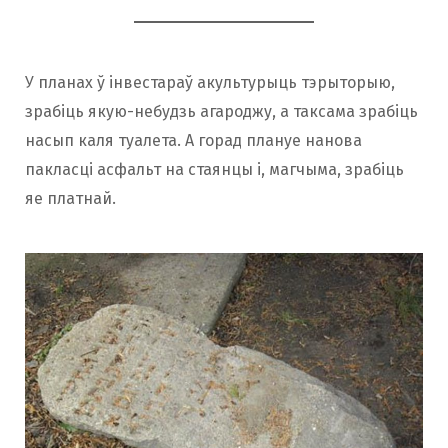
У планах ў інвестараў акультурыць тэрыторыю,
зрабіць якую-небудзь агароджу, а таксама зрабіць
насып каля туалета. А горад плануе нанова
пакласці асфальт на стаянцы і, магчыма, зрабіць
яе платнай.