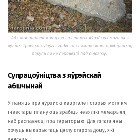
Адзіная ацалелая мацэва са старых яўрэйскіх могілак з
вуліцы Траецкай. Доўгiя гады яна ляжала каля прыбіральні,
пакуль яе не перавезлі пад сінагогу.
Супрацоўніцтва з яўрэйскай
абшчынай
У памяць пра яўрэйскі квартале і старыя могілкм
інвестары плануюць зрабіць невялікі мемарыял,
каб распавесці пра тэрыторыю. Для гэтага яны
хочуць выкарыстаць цэглу старога дому, які
знясуць.