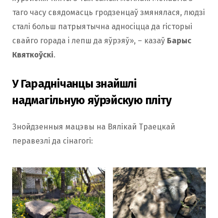
таго часу свядомасць гродзенцаў змянялася, людзі
сталі больш патрыятычна адносiцца да гісторыі
свайго горада i лепш да яўрэяў», – казаў
Барыс
Квяткоўскі
.
У Гараднічанцы знайшлі
надмагільную яўрэйскую пліту
Знойдзенныя мацэвы на Вялікай Траецкай
перавезлі да сінагогі: