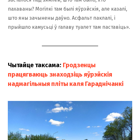
пахаваны? Могілкi там былі яўрэйскiя, але казалі,
што яны зачынены даўно. Асфальт паклалі, і
прыйшло камусьці ў галаву туалет там паставіць».
Чытайце таксама:
Гродзенцы
працягваюць знаходзіць яўрэйскія
надмагільныя пліты каля Гараднічанкі