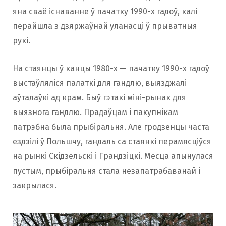
яна сваё існаванне ў пачатку 1990-х гадоў, калі
перайшла з дзяржаўнай уланасці ў прыватныя
рукі.
На стаянцы ў канцы 1980-х — пачатку 1990-х гадоў
выстаўляліся палаткі для гандлю, выязджалі
аўталаўкі ад крам. Быў гэтакі міні-рынак для
выязнога гандлю. Прадаўцам і пакупнікам
патрэбна была прыбіральня. Але гродзенцы часта
ездзілі ў Польшчу, гандаль са стаянкі перамясціўся
на рынкі Скідзельскі і Грандзіцкі. Месца апынулася
пустым, прыбіральня стала незапатрабаванай і
закрылася.