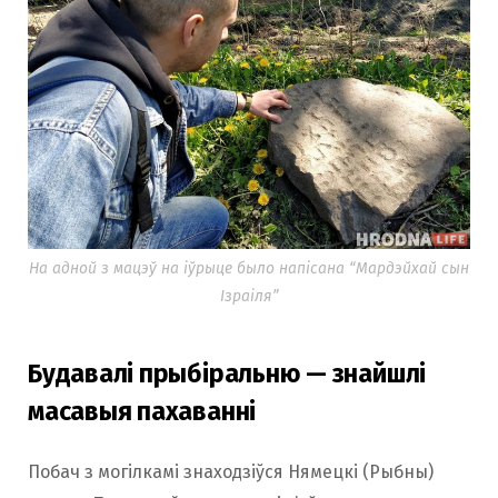
На адной з мацэў на іўрыце было напісана “Мардэйхай сын
Ізраіля”
Будавалі прыбіральню — знайшлі
масавыя пахаванні
Побач з могілкамі знаходзіўся Нямецкі (Рыбны)