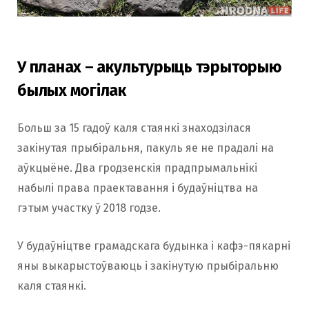
У планах – акультурыць тэрыторыю
былых могілак
Больш за 15 гадоў каля стаянкі знаходзілася
закінутая прыбіральня, пакуль яе не прадалі на
аўкцыёне. Два гродзенскія прадпрымальнікі
набылі права праектавання і будаўніцтва на
гэтым участку ў 2018 годзе.
У будаўніцтве грамадскага будынка і кафэ-пякарні
яны выкарыстоўваюць і закінутую прыбіральню
каля стаянкі.