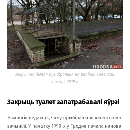
Закрытая былая прыбіральня на Вялікай Траецкай.
здымак 2019 г.
Закрыць туалет запатрабавалі яўрэі
Нямногія ведаюць, чаму прыбіральню канчаткова
зачынілі. У пачатку 1990-х у Гродне пачала нанова