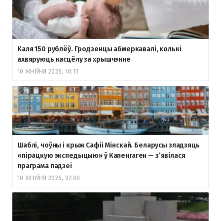
Каля 150 рублёў. Гродзенцы абмеркавалі, колькі
ахвяруюць касцёлу за хрышчэнне
10 ЖНІЎНЯ 2026, 10:13
Шаблі, чоўны і крыж Сафіі Мінскай. Беларусы зладзяць
«пірацкую экспедыцыю» ў Капенгаген — з’явілася
праграма падзеі
10 ЖНІЎНЯ 2026, 07:00