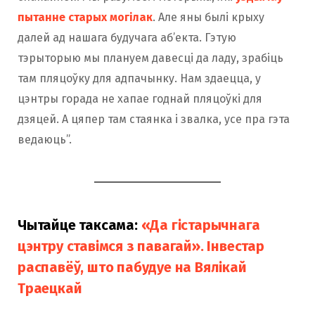
пытанне старых могілак
. Але яны былі крыху
далей ад нашага будучага аб’екта. Гэтую
тэрыторыю мы плануем давесці да ладу, зрабіць
там пляцоўку для адпачынку. Нам здаецца, у
цэнтры горада не хапае годнай пляцоўкі для
дзяцей. А цяпер там стаянка і звалка, усе пра гэта
ведаюць”.
Чытайце таксама:
«Да гістарычнага
цэнтру ставімся з павагай». Інвестар
распавёў, што пабудуе на Вялікай
Траецкай