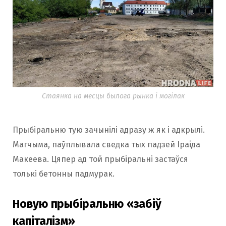
Стаянка на месцы былога рынка і могілак
Прыбіральню тую зачынілі адразу ж як і адкрылі.
Магчыма, паўплывала сведка тых падзей Iраiда
Макеева. Цяпер ад той прыбіральні застаўся
толькі бетонны падмурак.
Новую прыбіральню «забіў
капіталізм»