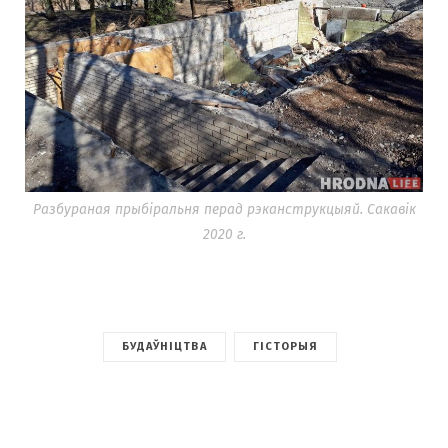
Разбураная прыбіральня перад рэканструкцыяй. Сакавік
2020 г.
БУДАЎНІЦТВА
ГІСТОРЫЯ