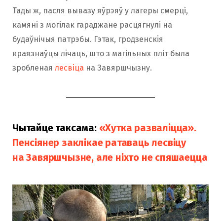
Тады ж, пасля вывазу яўрэяў у лагеры смерці,
камяні з могілак гараджане расцягнулі на
будаўнічыя патрэбы. Гэтак, гродзенскiя
краязнаўцы лiчаць, што з магільных пліт была
зробленая
лесвіца
на Завяршчызну.
Чытайце таксама:
«Хутка разваліцца».
Пенсіянер заклікае ратаваць лесвіцу
на Завяршчызне, але ніхто не спяшаецца