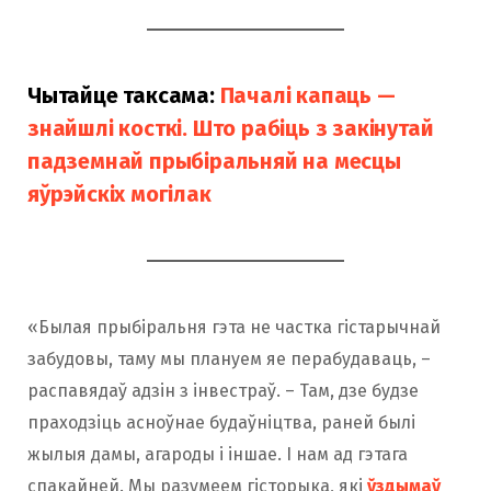
Чытайце таксама:
Пачалі капаць —
знайшлі косткі. Што рабіць з закінутай
падземнай прыбіральняй на месцы
яўрэйскіх могілак
«Былая прыбіральня гэта не частка гістарычнай
забудовы, таму мы плануем яе перабудаваць, –
распавядаў адзін з інвестраў. – Там, дзе будзе
праходзіць асноўнае будаўніцтва, раней былі
жылыя дамы, агароды і іншае. І нам ад гэтага
спакайней. Мы разумеем гісторыка, які
ўздымаў