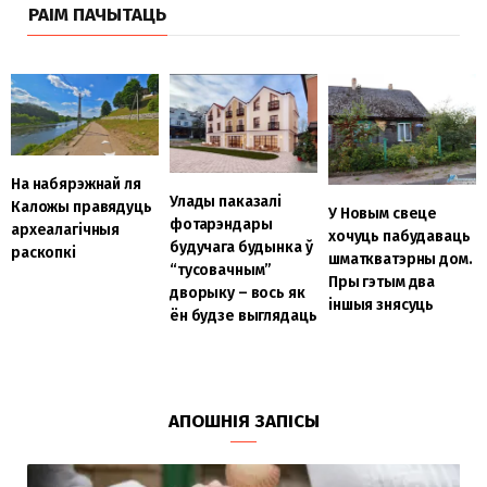
РАІМ ПАЧЫТАЦЬ
На набярэжнай ля
Улады паказалі
Каложы правядуць
У Новым свеце
фотарэндары
археалагічныя
хочуць пабудаваць
будучага будынка ў
раскопкі
шматкватэрны дом.
“тусовачным”
Пры гэтым два
дворыку – вось як
іншыя знясуць
ён будзе выглядаць
АПОШНІЯ ЗАПІСЫ