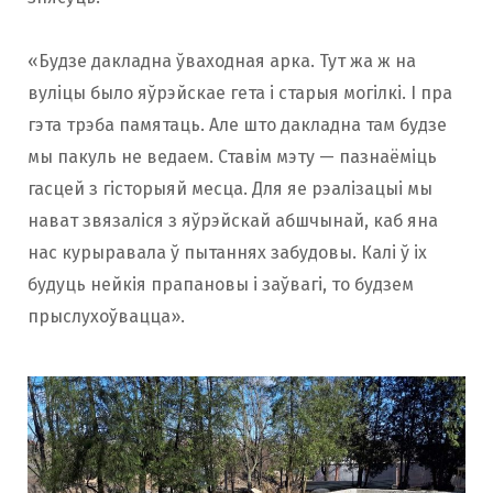
«Будзе дакладна ўваходная арка. Тут жа ж на
вуліцы было яўрэйскае гета і старыя могілкі. І пра
гэта трэба памятаць. Але што дакладна там будзе
мы пакуль не ведаем. Ставім мэту — пазнаёміць
гасцей з гісторыяй месца. Для яе рэалізацыі мы
нават звязаліся з яўрэйскай абшчынай, каб яна
нас курыравала ў пытаннях забудовы. Калі ў іх
будуць нейкія прапановы і заўвагі, то будзем
прыслухоўвацца».