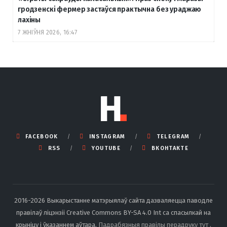
гродзенскі фермер застаўся практычна без ураджаю
лахіны
7 ЖНІЎНЯ 2026, 16:47
FACEBOOK
INSTAGRAM
TELEGRAM
RSS
YOUTUBE
ВКОНТАКТЕ
2016-2026 Выкарыстанне матэрыялаў сайта дазваляецца паводле
правілаў ліцэнзіі Creative Commons BY-SA 4.0 Int са спасылкай на
крыніцу і ўказаннем аўтара.
Падрабязныя правілы перадруку тут
.