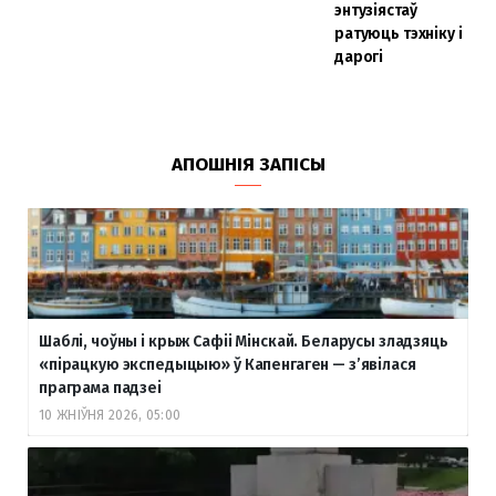
энтузіястаў
ратуюць тэхніку і
дарогі
АПОШНІЯ ЗАПІСЫ
Шаблі, чоўны і крыж Сафіі Мінскай. Беларусы зладзяць
«пірацкую экспедыцыю» ў Капенгаген — з’явілася
праграма падзеі
10 ЖНІЎНЯ 2026, 05:00