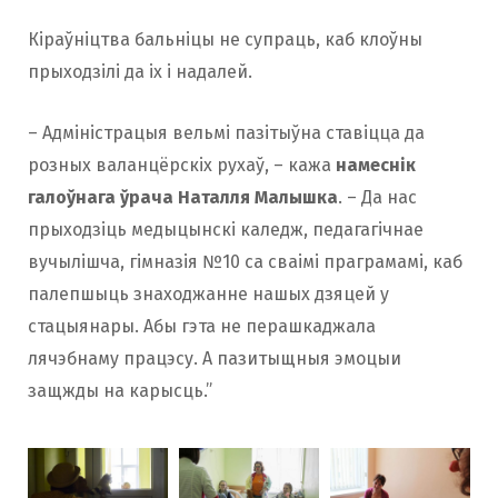
Кіраўніцтва бальніцы не супраць, каб клоўны
прыходзілі да іх і надалей.
– Адміністрацыя вельмі пазітыўна ставіцца да
розных валанцёрскіх рухаў, – кажа
намеснік
галоўнага ўрача Наталля Малышка
. – Да нас
прыходзіць медыцынскі каледж, педагагічнае
вучылішча, гімназія №10 са сваімі праграмамі, каб
палепшыць знаходжанне нашых дзяцей у
стацыянары. Абы гэта не перашкаджала
лячэбнаму працэсу. А пазитыщныя эмоцыи
защжды на карысць.”