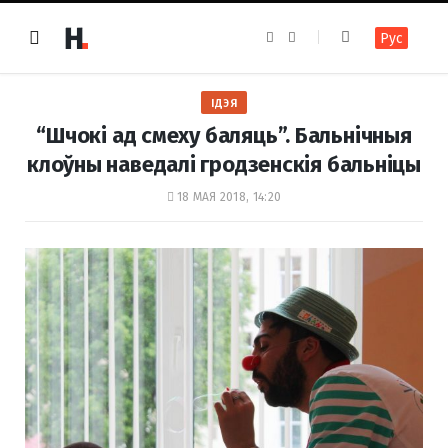
F
I
Рус
a
n
c
s
e
t
b
a
o
g
ІДЭЯ
o
r
k
a
“Шчокі ад смеху баляць”. Бальнічныя
m
клоўны наведалі гродзенскія бальніцы
18 МАЯ 2018, 14:20