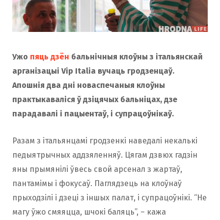
Ужо
пяць дзён
бальнічныя клоўны з італьянскай
арганізацыі Vip Italia вучаць гродзенцаў.
Апошнія два дні новаспечаныя клоўны
практыкаваліся ў дзіцячых бальніцах, дзе
парадавалі і пацыентаў, і супрацоўнікаў.
Разам з італьянцамі гродзенкі наведалі некалькі
педыятрычных аддзяленняў. Цягам дзвюх гадзін
яны прымянілі ўвесь свой арсенал з жартаў,
пантамімы і фокусаў. Паглядзець на клоўнаў
прыходзілі і дзеці з іншых палат, і супрацоўнікі. “Не
магу ўжо смяяцца, шчокі баляць”, – кажа