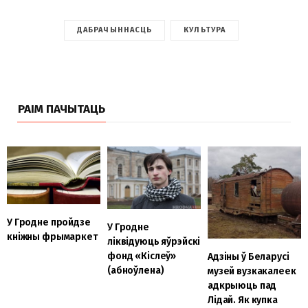
ДАБРАЧЫННАСЦЬ
КУЛЬТУРА
РАІМ ПАЧЫТАЦЬ
У Гродне пройдзе
У Гродне
кніжны фрымаркет
ліквідуюць яўрэйскі
фонд «Кіслеў»
Адзіны ў Беларусі
(абноўлена)
музей вузкакалеек
адкрыюць пад
Лідай. Як купка