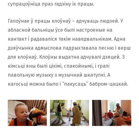
супрацоўніца праз гадзіну іх працы.
Галоўнае ў працы клоўнаў – адчуваць людзей. У
абласной бальніцы ўсе былі настроеные на
кантакт і радаваліся такім наведвальнікам. Адна
дзяўчынка адмыслова падрыхтавала песню і верш
для клоўнаў. Клоўны выдатна адчувалі дзяцей. З
кімсьці яны былі ціхімі, спакойнымі, і гралі
павольную музыку з музычнай шкатулкі. А
кагосьці можна было і “пакусаць” бабром-цацкай.