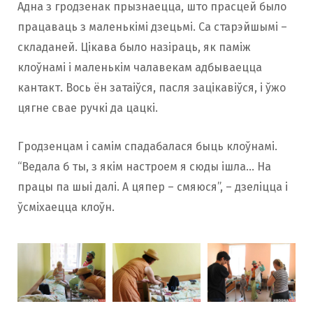
Адна з гродзенак прызнаецца, што прасцей было
працаваць з маленькімі дзецьмі. Са старэйшымі –
складаней. Цікава было назіраць, як паміж
клоўнамі і маленькім чалавекам адбываецца
кантакт. Вось ён затаіўся, пасля зацікавіўся, і ўжо
цягне свае ручкі да цацкі.
Гродзенцам і самім спадабалася быць клоўнамі.
“Ведала б ты, з якім настроем я сюды ішла… На
працы па шыі далі. А цяпер – смяюся”, – дзеліцца і
ўсміхаецца клоўн.