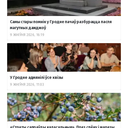
Самы стары помнік у Гродне пачаў разбурацца пасля
магутных дажджоў
9 ЖНІЎНЯ 2026, 16:19
У Гродне адмянілі ўсе квізы
9 ЖНІЎНЯ 2026, 11:03
«Страты сапраўды каласальныя». Праз спёку і маразы