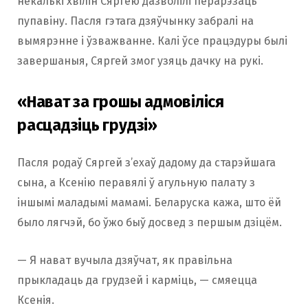
некалькі хвілін Сяргею дазволілі перарэзаць
пупавіну. Пасля гэтага дзяўчынку забралі на
вымярэнне і ўзважванне. Калі ўсе працэдуры былі
завершаныя, Сяргей змог узяць дачку на рукі.
«Нават за грошы адмовіліся
расцадзіць грудзі»
Пасля родаў Сяргей з’ехаў дадому да старэйшага
сына, а Ксенію перавялі ў агульную палату з
іншымі маладымі мамамі. Беларуска кажа, што ёй
было лягчэй, бо ўжо быў досвед з першым дзіцём.
— Я нават вучыла дзяўчат, як правільна
прыкладаць да грудзей і карміць, — смяецца
Ксенія.