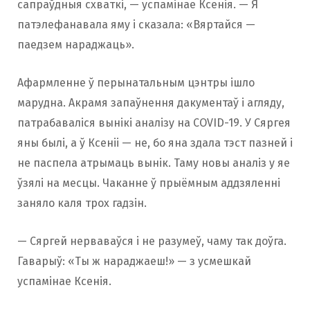
сапраўдныя схваткі, — успамінае Ксенія. — Я
патэлефанавала яму і сказала: «Вяртайся —
паедзем нараджаць».
Афармленне ў перынатальным цэнтры ішло
марудна. Акрамя запаўнення дакументаў і агляду,
патрабаваліся вынікі аналізу на COVID-19. У Сяргея
яны былі, а ў Ксеніі — не, бо яна здала тэст пазней і
не паспела атрымаць вынік. Таму новы аналіз у яе
ўзялі на месцы. Чаканне ў прыёмным аддзяленні
заняло каля трох гадзін.
— Сяргей нерваваўся і не разумеў, чаму так доўга.
Гаварыў: «Ты ж нараджаеш!» — з усмешкай
успамінае Ксенія.