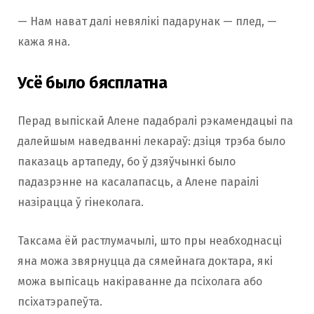
— Нам нават далі невялікі падарунак — плед, —
кажа яна.
Усё было бясплатна
Перад выпіскай Алене падабралі рэкамендацыі па
далейшым наведванні лекараў: дзіця трэба было
паказаць артапеду, бо ў дзяўчынкі было
падазрэнне на касалапасць, а Алене параілі
назірацца ў гінеколага.
Таксама ёй растлумачылі, што пры неабходнасці
яна можа звярнуцца да сямейнага доктара, які
можа выпісаць накіраванне да псіхолага або
псіхатэрапеўта.