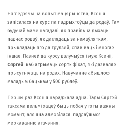
Нягледзячы на вопыт мацярынства, Ксенія
запісалася на курс па падрыхтоўцы да родаў. Там
будучай маме нагадалі, як правільна дыхаць
падчас родаў, як даглядаць за немаўляткам,
прыкладаць яго да грудзей, спавіваць і многае
іншае. Пазней да курсу далучыўся і муж Ксеніі,
Сяргей
, каб атрымаць сертыфікат, які дазваляе
прысутнічаць на родах. Навучанне абышлося
маладым бацькам у 500 рублёў.
Першы раз Ксенія нараджала адна. Тады Сяргей
таксама вельмі хацеў быць побач у гэты важны
момант, але яна адмовілася, паддаўшыся
меркаванню атачэння.