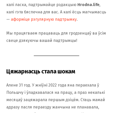
калі ласка, падтрымайце рэдакцыю
Hrodna.life
,
калі гэта бяспечна для вас. А калі ёсць магчымасць
—
аформіце рэгулярную падтрымку
.
Мы працягваем працаваць для гродзенцаў ва ўсім
свеце дзякуючы вашай падтрымцы!
Цяжарнасць стала шокам
Алене 31 год. У жніўні 2022 года яна пераехала ў
Польшчу і ўладкавалася на працу, а праз некалькі
месяцаў зацяжарала першым дзіцём. Стаць мамай
адразу пасля пераезду жанчына не планавала,