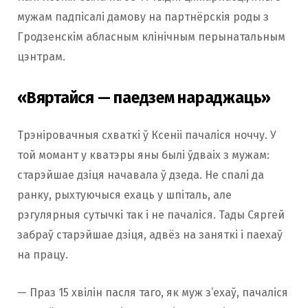
мужам падпісалі дамову на партнёрскія роды з
Гродзенскім абласным клінічным перынатальным
цэнтрам.
«Вяртайся — паедзем нараджаць»
Трэніровачныя схваткі ў Ксеніі пачаліся ноччу. У
той момант у кватэры яны былі ўдваіх з мужам:
старэйшае дзіця начавала ў дзеда. Не спалі да
ранку, рыхтуючыся ехаць у шпіталь, але
рэгулярныя сутычкі так і не пачаліся. Тады Сяргей
забраў старэйшае дзіця, адвёз на заняткі і паехаў
на працу.
— Праз 15 хвілін пасля таго, як муж з’ехаў, пачаліся