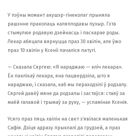
У пэўны момант акушэр-гінеколаг прыняла
рашэнне праколаць каляплодавы пузыр. Гэта
стымулюе родавую дзейнасць і паскарае роды.
Лекар абяцала вярнуцца праз 30 хвілін, але ўжо
праз 10 хвілін у Ксеніі пачаліся патугі.
— Сказала Сяргею: «Я нараджаю — кліч лекара».
Ён паклікаў лекара, яна пацвердзіла, што я
нараджаю, і сказала, каб мы пераходзілі ў родзалу.
Сяргей давёў мяне да родзалы і застаўся: стаяў за
маёй галавой і трымаў за руку, — успамінае Ксенія.
Усяго праз пяць хвілін на свет з’явілася маленькая
Сафія. Дзіця адразу прыклалі да грудзей, а праз