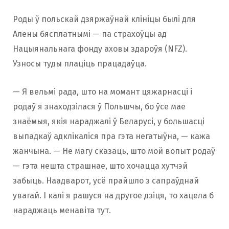
Роды ў польскай дзяржаўнай клініцы былі для
Алены бясплатнымі — па страхоўцы ад
Нацыянальнага фонду аховы здароўя (NFZ).
Узносы туды плаціць працадаўца.
— Я вельмі рада, што на момант цяжарнасці і
родаў я знаходзілася ў Польшчы, бо ўсе мае
знаёмыя, якія нараджалі ў Беларусі, у большасці
выпадкаў адклікаліся пра гэта негатыўна, — кажа
жанчына. — Не магу сказаць, што мой вопыт родаў
— гэта нешта страшнае, што хочацца хутчэй
забыць. Наадварот, усё прайшло з сапраўднай
увагай. І калі я рашуся на другое дзіця, то хацела б
нараджаць менавіта тут.