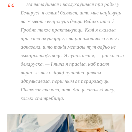
— Начытаўшыся і наслухаўшыся пра роды ў
Беларусі, я вельмі баялася, што мне націснуць
на жывот і выціснуць дзіця. Ведаю, што ў
Гродне такое практыкуюць. Калі я сказала
пра гэта акушэрцы, яна расплюшчыла вочы і
адказала, што такія метады тут даўно не
выкарыстоўваюць. Я супакоілася, — расказала
беларуска. — І яшчэ я прасіла, каб пасля
нараджэння дзіцяці пупавіна цалкам
адпульсавала, перш чым яе перарэжуць.
Гінеколаг сказала, што дасць столькі часу,
колькі спатрэбіцца.