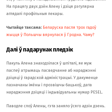
На працягу двух дзён Алену і дзіця рэгулярна
аглядалі профільныя лекары.
Чытайце таксама:
Беларуска пасля трох гадоў
жыцця ў Польшчы вярнулася ў Гродна. Чаму?
Далі ў падарунак пледзік
Пакуль Алена знаходзілася ў шпіталі, яе муж
паспеў атрымаць пасведчанне аб нараджэнні
дзіцяці ў гарадской адміністрацыі. У дакуменце
пазначаны імёны і прозвішчы бацькоў, дата
нараджэння дзіцяці і індывідуальны нумар PESEL.
Паводле слоў Алены, гэта заняло ўсяго адзін дзень.