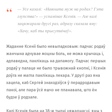
— Усе казалі: «Навошта муж на родах? Гэта
глупства!» — успамінае Ксенія. — Але калі
зацяжарала другі раз, адразу сказала яму:
«Хачу, каб ты прысутнічаў».
Жаданне Ксеніі было невыпадковым: падчас родаў
жанчына адчувае моцны боль, не можа крычаць і,
адпаведна, паклікаць на дапамогу. Падчас першых
родаў у палаце не было трывожнай кнопкі, і Ксенія
доўга не магла паклікаць лекара. У другі раз яна
хацела, каб Сяргей знаходзіўся ў перадродавым
пакоі, але пара ўсё яшчэ не планавала, што ён
будзе ў родзале.
Калі Ксенія была на 38-м тыдні цяжарнасці, яны з