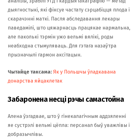
аналізы, зрабілі УГД і кардыятакаграфію — метад
дыягностыкі, які фіксуе частату сэрцабіцця плода і
скарачэнні маткі. Пасля абследавання лекары
паведамілі, што цяжарнасць працякае нармальна,
але паколькі тэрмін ужо вельмі вялікі, роды
неабходна стымуляваць. Для гэтага назаўтра
прызначылі гармон аксітацын.
Чытайце таксама:
Як у Польшчы ўладкавана
донарства яйцаклетак
Забаронена несці рэчы самастойна
Алена ўзгадвае, што ў гінекалагічным аддзяленні
яе сустрэлі вельмі цёпла: персанал быў уважлівы і
добразычлівы.