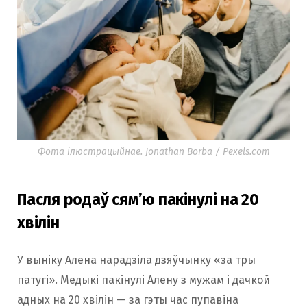
Фота ілюстрацыйнае. Jonathan Borba / Pexels.com
Пасля родаў сям’ю пакінулі на 20
хвілін
У выніку Алена нарадзіла дзяўчынку «за тры
патугі». Медыкі пакінулі Алену з мужам і дачкой
адных на 20 хвілін — за гэты час пупавіна