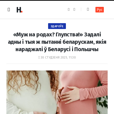
F
I
Рус
a
n
c
s
e
t
b
a
o
g
ЗДАРОЎЕ
o
r
k
a
«Муж на родах? Глупства!» Задалі
m
адны і тыя ж пытанні беларускам, якія
нараджалі ў Беларусі і Польшчы
30 СТУДЗЕНЯ 2025, 11:30