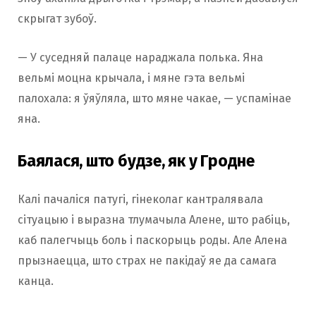
скрыгат зубоў.
— У суседняй палаце нараджала полька. Яна
вельмі моцна крычала, і мяне гэта вельмі
палохала: я ўяўляла, што мяне чакае, — успамінае
яна.
Баялася, што будзе, як у Гродне
Калі пачаліся патугі, гінеколаг кантралявала
сітуацыю і выразна тлумачыла Алене, што рабіць,
каб палегчыць боль і паскорыць роды. Але Алена
прызнаецца, што страх не пакідаў яе да самага
канца.