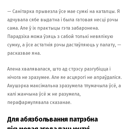
— Санітарка прывезла ўсе мае сумкі на каталцы. Я
адчувала сябе выдатна і была гатовая несці рэчы
сама. Але ў іх практыцы гэта забаронена.
Парадзіха можа ўзяць з сабой толькі невялікую
сумку, а ўсе астатнія рэчы дастаўляюць у палату, —
расказвае яна.
Алена хвалявалася, што ад стрэсу разгубіцца і
нічога не зразумее. Але яе асцярогі не апраўдаліся.
Акушэрка максімальна зразумела тлумачыла ўсё, а
калі жанчына ўсё ж не разумела,
перафармулявала сказанае.
Для абязбольвання патрэбна