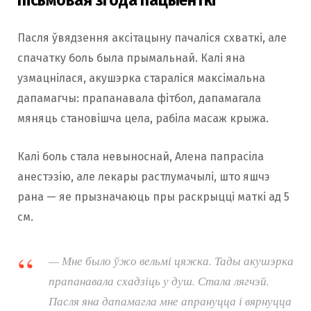
пісьмовая згода пацыенткі
Пасля ўвядзення аксітацыну пачаліся схваткі, але
спачатку боль была прымальнай. Калі яна
узмацнілася, акушэрка стараліся максімальна
дапамагчы: прапанавала фітбол, дапамагала
мяняць становішча цела, рабіла масаж крыжа.
Калі боль стала невыноснай, Алена папрасіла
анестэзію, але лекары растлумачылі, што яшчэ
рана — яе прызначаюць пры раскрыцці маткі ад 5
см.
— Мне было ўжо вельмі цяжка. Тады акушэрка
прапанавала схадзіць у душ. Стала лягчэй.
Пасля яна дапамагла мне апрануцца і вярнуцца