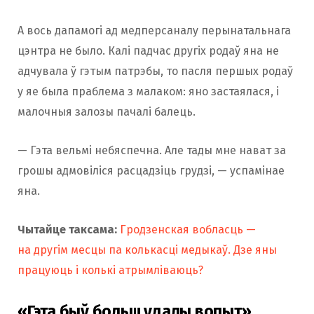
А вось дапамогі ад медперсаналу перынатальнага
цэнтра не было. Калі падчас другіх родаў яна не
адчувала ў гэтым патрэбы, то пасля першых родаў
у яе была праблема з малаком: яно застаялася, і
малочныя залозы пачалі балець.
— Гэта вельмі небяспечна. Але тады мне нават за
грошы адмовіліся расцадзіць грудзі, — успамінае
яна.
Чытайце таксама:
Гродзенская вобласць —
на другім месцы па колькасці медыкаў. Дзе яны
працуюць і колькі атрымліваюць?
«Гэта быў больш удалы вопыт»