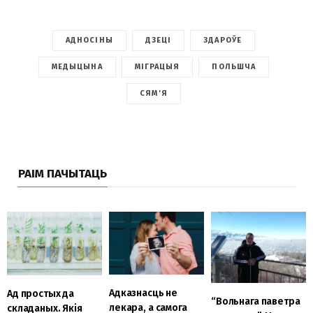
АДНОСІНЫ
ДЗЕЦІ
ЗДАРОЎЕ
МЕДЫЦЫНА
МІГРАЦЫЯ
ПОЛЬШЧА
СЯМ'Я
РАІМ ПАЧЫТАЦЬ
Адказнасць не
Ад простых да
“Вольнага паветра
лекара, а самога
складаных. Якія