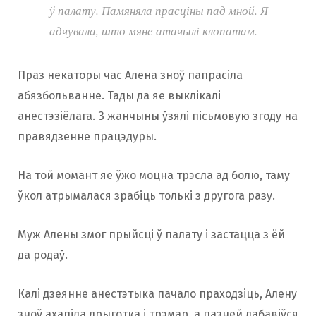
ў палату. Памяняла прасціны пад мной. Я
адчувала, што мяне атачылі клопатам.
Праз некаторы час Алена зноў папрасіла
абязбольванне. Тады да яе выклікалі
анестэзіёлага. З жанчыны ўзялі пісьмовую згоду на
правядзенне працэдуры.
На той момант яе ўжо моцна трэсла ад болю, таму
ўкол атрымалася зрабіць толькі з другога разу.
Муж Алены змог прыйсці ў палату і застацца з ёй
да родаў.
Калі дзеянне анестэтыка пачало праходзіць, Алену
зноў ахапіла дрыготка і трэмар, а пазней дабавіўся