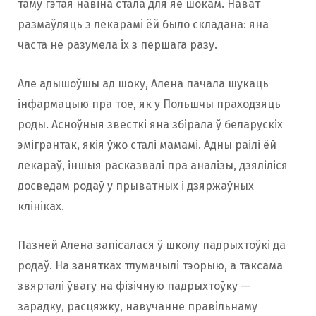
таму гэтая навіна стала для яе шокам. Нават
размаўляць з лекарамі ёй было складана: яна
часта не разумела іх з першага разу.
Але адышоўшы ад шоку, Алена пачала шукаць
інфармацыю пра тое, як у Польшчы праходзяць
роды. Асноўныя звесткі яна збірала ў беларускіх
эмігрантак, якія ўжо сталі мамамі. Адны раілі ёй
лекараў, іншыя расказвалі пра аналізы, дзяліліся
досведам родаў у прыватных і дзяржаўных
клініках.
Пазней Алена запісалася ў школу падрыхтоўкі да
родаў. На занятках тлумачылі тэорыю, а таксама
звярталі ўвагу на фізічную падрыхтоўку —
зарадку, расцяжку, навучанне правільнаму