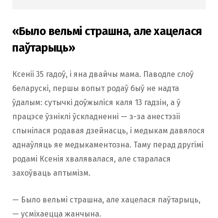
«Было вельмі страшна, але хацелася
паўтарыць»
Ксеніі 35 гадоў, і яна двайчы мама. Паводле слоў
беларускі, першы вопыт родаў быў не надта
ўдалым: сутычкі доўжыліся каля 13 гадзін, а ў
працэсе ўзніклі ўскладненні — з-за анестэзіі
спынілася родавая дзейнасць, і медыкам давялося
аднаўляць яе медыкаментозна. Таму перад другімі
родамі Ксенія хвалявалася, але старалася
захоўваць аптымізм.
— Было вельмі страшна, але хацелася паўтарыць,
— усміхаецца жанчына.