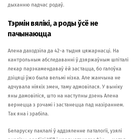
дыханню падчас родаў.
Тэрмін вялікі, а роды ўсё не
пачынаюцца
Алена даходзіла да 42-а тыдня цяжарнасці. На
кантрольным абследаванні ў дзяржаўным шпіталі
лекар парэкамендаваў ёй застацца, бо галоўка
дзіцяці ўжо была вельмі нізка. Але жанчына не
адчувала ніякіх змен, таму адмовілася. У выніку
яны дамовіліся, што на наступны дзень Алена
вернецца з рэчамі і застанецца пад назіраннем.
Так яна і зрабіла.
Беларуску паклалі ў аддзяленне паталогіі, узялі