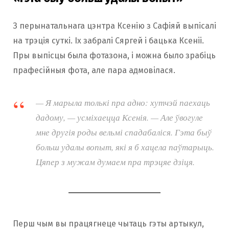
З перынатальнага цэнтра Ксенію з Сафіяй выпісалі
на трэція суткі. Іх забралі Сяргей і бацька Ксеніі.
Пры выпісцы была фотазона, і можна было зрабіць
прафесійныя фота, але пара адмовілася.
— Я марыла толькі пра адно: хутчэй паехаць
дадому, — усміхаецца Ксенія. — Але ўвогуле
мне другія роды вельмі спадабаліся. Гэта быў
больш удалы вопыт, які я б хацела паўтарыць.
Цяпер з мужам думаем пра трэцяе дзіця.
Перш чым вы працягнеце чытаць гэты артыкул,