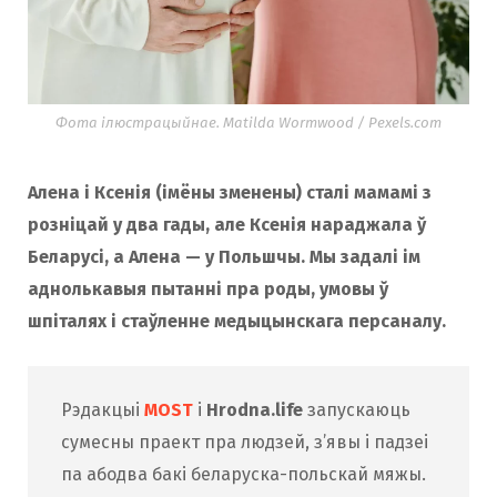
Фота ілюстрацыйнае. Matilda Wormwood / Pexels.com
Алена і Ксенія (імёны зменены) сталі мамамі з
розніцай у два гады, але Ксенія нараджала ў
Беларусі, а Алена — у Польшчы. Мы задалі ім
аднолькавыя пытанні пра роды, умовы ў
шпіталях і стаўленне медыцынскага персаналу.
Рэдакцыі
MOST
і
Hrodna.life
запускаюць
сумесны праект пра людзей, з’явы і падзеі
па абодва бакі беларуска-польскай мяжы.