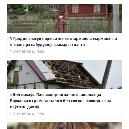
У Гродне знясуць прыватны сектар каля філармоніі: на
яго месцы пабудуюць грамадскі цэнтр
7 ЖНІЎНЯ 2026, 15:05
«Ноч жахаў». Пасля моцнай начной навальніцы
Ваўкавыск і раён засталіся без святла, пашкоджаны
паўсотні дамоў
7 ЖНІЎНЯ 2026, 12:56