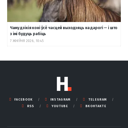
Чаму дзікія коні ўсё часцей выходзяць на дарогі — і што
з імі будуць рабіць
7 ЖНІЎНЯ 2026, 10:45
FACEBOOK
INSTAGRAM
TELEGRAM
RSS
YOUTUBE
ВКОНТАКТЕ