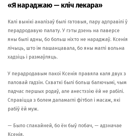
«Я нараджаю — кліч лекара»
Калі вынікі аналізаў былі гатовыя, пару адправілі ў
перадродавую палату. У гэты дзень на паверсе
яны былі адны, бо больш ніхто не нараджаў. Ксенія
лічыць, што ім пашанцавала, бо яны маглі вольна
хадзіць і размаўляць.
У перадродавым пакоі Ксенія правяла каля двух з
паловай гадзін. Схваткі былі больш балючымі, чым
падчас першых родаў, але анестэзію ёй не рабілі.
Справіцца з болем дапамаглі фітбол і масаж, які
рабіў ёй муж.
— Было спакайней, бо ён быў побач, — адзначае
Ксенія.