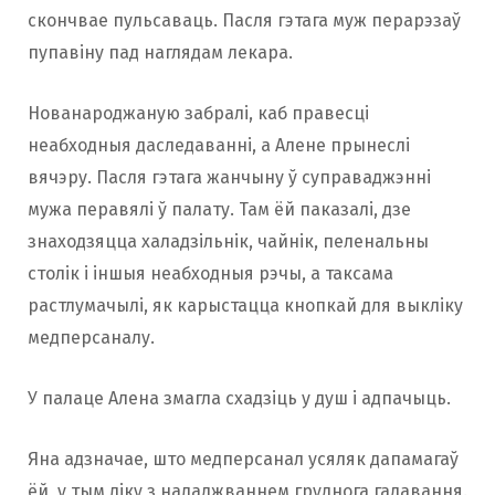
скончвае пульсаваць. Пасля гэтага муж перарэзаў
пупавіну пад наглядам лекара.
Нованароджаную забралі, каб правесці
неабходныя даследаванні, а Алене прынеслі
вячэру. Пасля гэтага жанчыну ў суправаджэнні
мужа перавялі ў палату. Там ёй паказалі, дзе
знаходзяцца халадзільнік, чайнік, пеленальны
столік і іншыя неабходныя рэчы, а таксама
растлумачылі, як карыстацца кнопкай для выкліку
медперсаналу.
У палаце Алена змагла схадзіць у душ і адпачыць.
Яна адзначае, што медперсанал усяляк дапамагаў
ёй, у тым ліку з наладжваннем груднога гадавання.