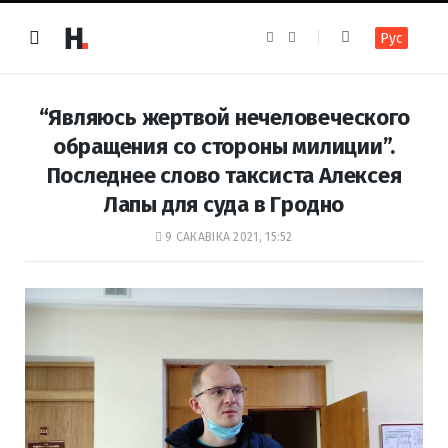
F
I
Рус
a
n
c
s
e
t
b
a
o
g
“Являюсь жертвой нечеловеческого
o
r
k
a
обращения со стороны милиции”.
m
Последнее слово таксиста Алексея
Лапы для суда в Гродно
9 САКАВІКА 2021, 15:52