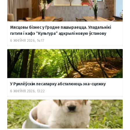
Мясцовы бізнес у Гродне пашыраецца. Уладальнікі
гатэля і кафэ “Культура” адкрылі новую ўстанову
6 ЖНІЎНЯ 2026, 14:17
У Румлёўскім лесапарку абсталююць эка-сцежку
6 ЖНІЎНЯ 2026, 13:22