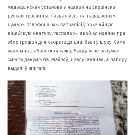
медыцынская ўстанова з назвай на ўкраінска-
рускай трасянцы. Пазваніўшы па пададзеным
нумары тэлефона, мы патрапілі ў звычайную
віцебскую кватэру, гаспадары якой ад навіны пра
збор грошай для хворага дзіцяці былі ў шоку. Сама
жанчына з абвесткай кажа, быццам не разумее
зместу дакумента. Маўляў, неадукаваная, а паперу
выдалі ў шпiталi.