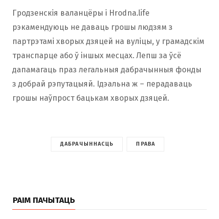
Гродзенскія валанцёры і Hrodna.life
рэкамендуюць не даваць грошы людзям з
партрэтамі хворых дзяцей на вуліцы, у грамадскім
транспарце або ў іншых месцах. Лепш за ўсё
дапамагаць праз легальныя дабрачынныя фонды
з добрай рэпутацыяй. Ідэальна ж – перадаваць
грошы наўпрост бацькам хворых дзяцей.
ДАБРАЧЫННАСЦЬ
ПРАВА
РАІМ ПАЧЫТАЦЬ