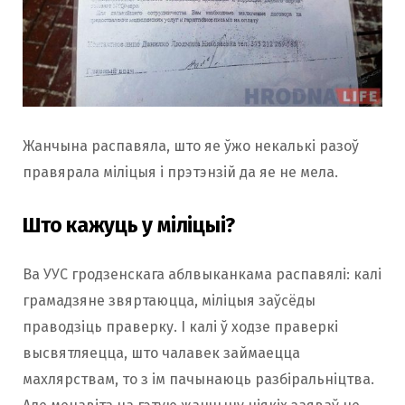
Жанчына распавяла, што яе ўжо некалькі разоў
правярала міліцыя і прэтэнзій да яе не мела.
Што кажуць у міліцыі?
Ва УУС гродзенскага аблвыканкама распавялі: калі
грамадзяне звяртаюцца, міліцыя заўсёды
праводзіць праверку. І калі ў ходзе праверкі
высвятляецца, што чалавек займаецца
махлярствам, то з ім пачынаюць разбіральніцтва.