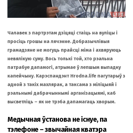
Чалавек з партрэтам дзіцяці стаіць на вуліцы і
просіць грошы на лячэнне. Добразычлівыя
грамадзяне не могуць прайсці міма і ахвяруюць
невялікую суму. Вось толькі той, хто рэальна
патрабуе дапамогі, атрымае ў лепшым выпадку
капейчыну. Карэспандэнт Hrodna.life пагутарыў з
адной з такіх махлярак, а таксама з міліцыяй і
рэальнымі дабрачыннымі арганізацыямі, каб
высветліць – як не трэба дапамагаць хворым.
Медычная ўстанова не існуе, па
тэлефоне – звычайная кватэра