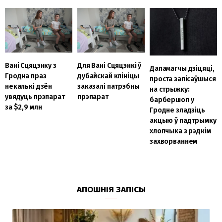
Вані Сцяцэнку з
Для Вані Сцяцэнкі ў
Дапамагчы дзіцяці,
Гродна праз
дубайскай клініцы
проста запісаўшыся
некалькі дзён
заказалі патрэбны
на стрыжку:
увядуць прэпарат
прэпарат
барбершоп у
за $2,9 млн
Гродне зладзіць
акцыю ў падтрымку
хлопчыка з рэдкім
захворваннем
АПОШНІЯ ЗАПІСЫ