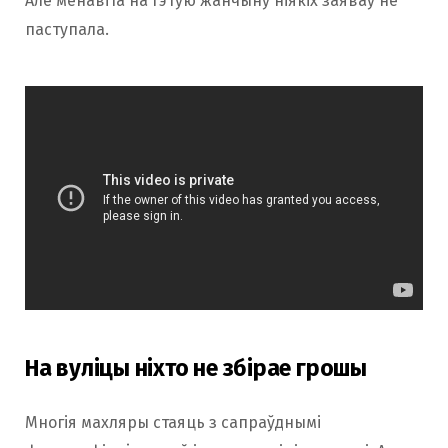
Але менавіта на гэтую жанчыну ніякіх заяваў не
паступала.
На вуліцы ніхто не збірае грошы
Многія махляры стаяць з сапраўднымі