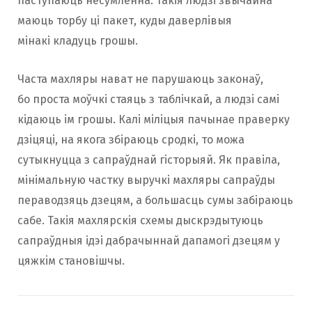
паступаюць несумленна. Такія людзі звычайна
маюць торбу ці пакет, куды даверлівыя
мінакі кладуць грошы.
Часта махляры нават не парушаюць законаў,
бо проста моўчкі стаяць з таблічкай, а людзі самі
кідаюць ім грошы. Калі міліцыя пачынае праверку
дзіцяці, на якога збіраюць сродкі, то можа
сутыкнуцца з сапраўднай гісторыяй. Як правіла,
мінімальную частку выручкі махляры сапраўды
пераводзяць дзецям, а большасць сумы забіраюць
сабе. Такія махлярскія схемы дыскрэдытуюць
сапраўдныя ідэі дабрачыннай дапамогі дзецям у
цяжкiм становiшчы.