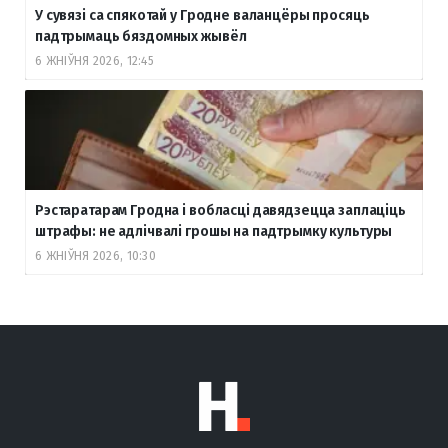
У сувязі са спякотай у Гродне валанцёры просяць
падтрымаць бяздомных жывёл
6 ЖНІЎНЯ 2026, 12:45
Рэстаратарам Гродна і вобласці давядзецца заплаціць
штрафы: не адлічвалі грошы на падтрымку культуры
6 ЖНІЎНЯ 2026, 10:30