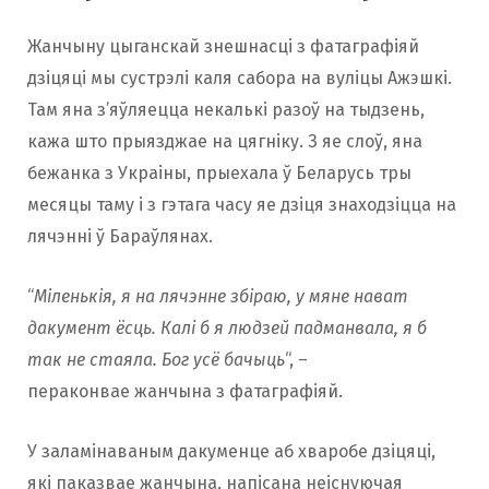
Жанчыну цыганскай знешнасці з фатаграфіяй
дзіцяці мы сустрэлі каля сабора на вуліцы Ажэшкі.
Там яна з’яўляецца некалькі разоў на тыдзень,
кажа што прыязджае на цягніку. З яе слоў, яна
бежанка з Украіны, прыехала ў Беларусь тры
месяцы таму і з гэтага часу яе дзіця знаходзіцца на
лячэнні ў Бараўлянах.
“
Міленькія, я на лячэнне збіраю, у мяне нават
дакумент ёсць. Калі б я людзей падманвала, я б
так не стаяла. Бог усё бачыць
“, –
пераконвае жанчына з фатаграфіяй.
У заламінаваным дакуменце аб хваробе дзіцяці,
які паказвае жанчына, напісана неіснуючая