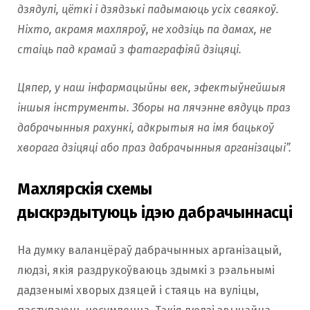
дзядулі, цёткі і дзядзькі падымаюць усіх сваякоў.
Ніхто, акрамя махляроў, не ходзіць па дамах, не
cтаіць пад крамай з фатаграфіяй дзіцяці.
Цяпер, у наш інфармацыйны век, эфектыўнейшыя
іншыя інструменты. Зборы на лячэнне вядуць праз
дабрачынныя рахункі, адкрытыя на імя бацькоў
хворага дзіцяці або праз дабрачынныя арганізацыі”.
Махлярскія схемы
дыскрэдытуюць ідэю дабрачыннасці
На думку валанцёраў дабрачынных арганізацый,
людзі, якія раздрукоўваюць здымкі з рэальнымі
дадзенымі хворых дзяцей і стаяць на вуліцы,