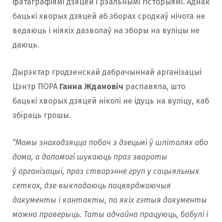
фатаграфіямi дзяцей і рэальнымі гісторыямі. Аднак
бацькі хворых дзяцей аб зборах сродкаў нічога не
ведаюць і ніякіх дазволаў на зборы на вуліцы не
даюць.
Дырэктар гродзенскай дабрачыннай арганізацыі
Цэнтр ПОРА
Ганна Ждановіч
распавяла, што
бацькі хворых дзяцей ніколі не iдуць на вулiцу, каб
збiраць грошы.
“Мамы знаходзяцца побач з дзецьмі ў шпіталях або
дома, а дапамогі шукаюць праз звароты
ў арганізацыі, праз стварэнне груп у сацыяльных
сетках, дзе выкладаюць пацвярджаючыя
дакументы і кантакты, па якіх гэтыя дакументы
можна праверыць. Таты адчайна працуюць, бабулі і