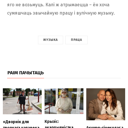
яго не возьмуць. Калі ж атрымаецца – ён хоча
сумяшчаць звычайную працу і вулічную музыку.
МУЗЫКА
ПРАЦА
РАІМ ПАЧЫТАЦЬ
Крызіс:
«Дворнік для
акардыяністка
Акушэр-гінеколаг з
творчага чалавека