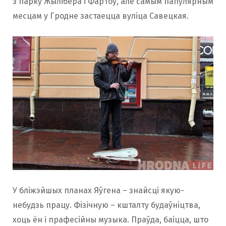
з парку Жылібера і Фартоў, але самым папулярным
месцам у Гродне застаецца вуліца Савецкая.
У бліжэйшых планах Яўгена – знайсці якую-
небудзь працу. Фізічную – кшталту будаўніцтва,
хоць ён і прафесійны музыка. Праўда, баіцца, што