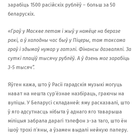
зарабіць 1500 расійскіх рублёў – больш за 50
беларускіх.
«Граў у Маскве летам і жыў у намёце на беразе
ракі, а ў халодны час быў у Піцеры, там таксама
граў і здымаў нумар у гатэлі. Фінансы дазвалялі. За
суткі плаціў тысячу рублёў. А ў дзень мог зарабіць
3-5 тысяч”.
Яўген кажа, што ў Расіі гарадскія музыкі могуць
нават на нешта сур’ёзнае назбіраць, граючы на
вуліцы. У Беларусі складаней: яму расказвалі, што
ў яго адсутнасць нібыта ў аднаго яго таварыша
міліцыя забрала дарагі тэлефон з-за таго, што ён
ішоў трохі п’яны, а ўзамен выдалі нейкую паперу.