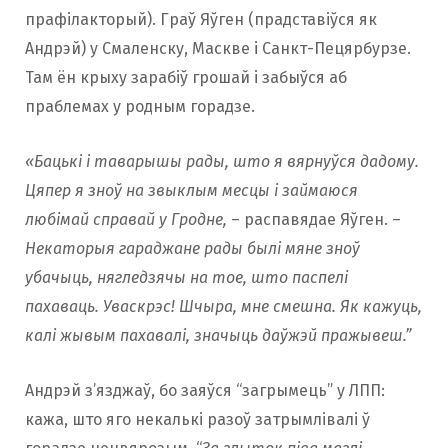
прафілакторый). Граў Яўген (прадставіўся як
Андрэй) у Смаленску, Маскве і Санкт-Пецярбурзе.
Там ён крыху зарабіў грошай і забыўся аб
праблемах у родным горадзе.
«Бацькі і таварышы рады, што я вярнуўся дадому.
Цяпер я зноў на звыклым месцы і займаюся
любімай справай у Гродне,
– распавядае Яўген. –
Некаторыя гараджане рады былі мяне зноў
убачыць, нягледзячы на ​​тое, што паспелі
пахаваць.
Уваскрэс! Шчыра, мне смешна. Як кажуць,
калі жывым пахавалі, значыць даўжэй пражывеш.”
Андрэй з’язджаў, бо заяўся “загрымець” у ЛПП:
кажа, што яго некалькі разоў затрымлівалі ў