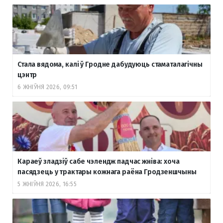
Стала вядома, калі ў Гродне дабудуюць стаматалагічны
цэнтр
6 ЖНІЎНЯ 2026, 09:51
Караеў зладзіў сабе чэлендж падчас жніва: хоча
пасядзець у трактары кожнага раёна Гродзеншчыны
5 ЖНІЎНЯ 2026, 16:55