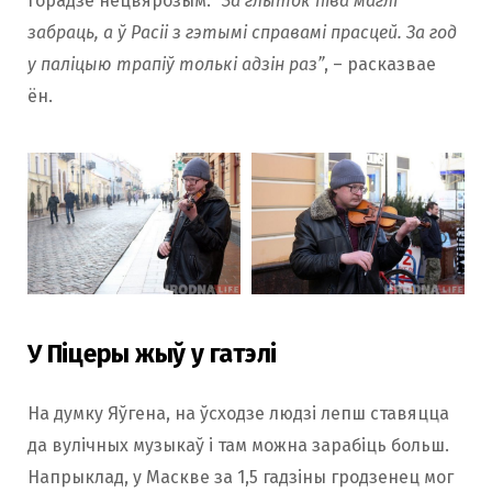
горадзе нецвярозым. “
За глыток піва маглі
забраць, а ў Расіі з гэтымі справамі прасцей. За год
у паліцыю трапіў толькі адзін раз”
, – расказвае
ён.
У Піцеры жыў у гатэлі
На думку Яўгена, на ўсходзе людзі лепш ставяцца
да вулічных музыкаў і там можна зарабіць больш.
Напрыклад, у Маскве за 1,5 гадзіны гродзенец мог