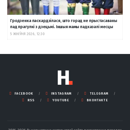
Гродзенка паскардзілася, што горад не прыстасаваны
пад прагулкі з дзецьмі. Іншыя мамы падказалі месцы
5 ЖНІЎНЯ 2026, 12:30
FACEBOOK
INSTAGRAM
TELEGRAM
RSS
YOUTUBE
ВКОНТАКТЕ