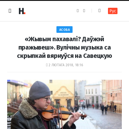
F
I
Рус
a
n
c
s
e
t
b
a
o
g
АСОБА
o
r
k
a
«Жывым пахавалі? Даўжэй
m
пражывеш». Вулічны музыка са
скрыпкай вярнуўся на Савецкую
2 ЛЮТАГА 2018, 18:16