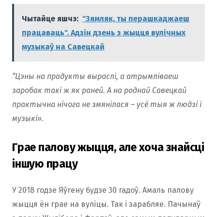
Чытайце яшчэ:
"Зямляк, ты перашкаджаеш
працаваць". Адзін дзень з жыцця вулічных
музыкаў на Савецкай
“Цэны на прадукты выраслі, а атрымліваеш
заробак такі ж як раней. А на роднай Савецкай
практычна нічога не змянілася – усё тыя ж людзі і
музыкі».
Грае палову жыцця, але хоча знайсці
іншую працу
У 2018 годзе Яўгену будзе 30 гадоў. Амаль палову
жыцця ён грае на вуліцы. Так і зарабляе. Пачынаў