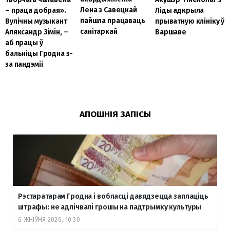
Лена з Савецкай
Ліды адкрыла
– праца добрая».
пайшла працаваць
прыватную клініку ў
Вулічны музыкант
санітаркай
Варшаве
Аляксандр Зімін, –
аб працы ў
бальніцы Гродна з-
за пандэміі
АПОШНІЯ ЗАПІСЫ
Рэстаратарам Гродна і вобласці давядзецца заплаціць
штрафы: не адлічвалі грошы на падтрымку культуры
6 ЖНІЎНЯ 2026, 10:30