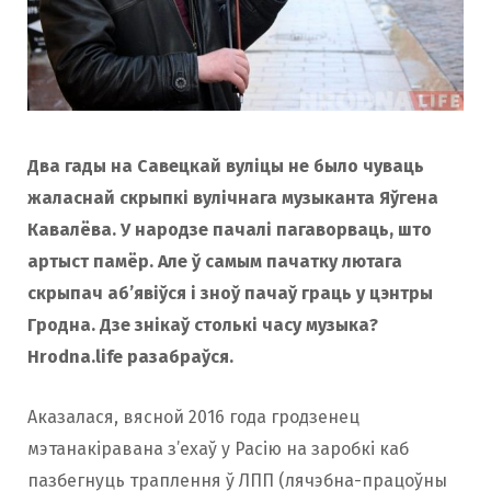
Два гады на Савецкай вуліцы не было чуваць
жаласнай скрыпкі вулічнага музыканта Яўгена
Кавалёва. У народзе пачалі пагаворваць, што
артыст памёр. Але ў самым пачатку лютага
скрыпач аб’явіўся і зноў пачаў граць у цэнтры
Гродна. Дзе знікаў столькі часу музыка?
Hrodna.life разабраўся.
Аказалася, вясной 2016 года гродзенец
мэтанакіравана з’ехаў у Расію на заробкі каб
пазбегнуць траплення ў ЛПП (лячэбна-працоўны