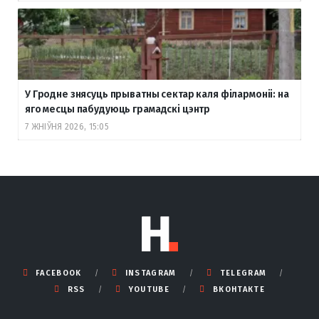
У Гродне знясуць прыватны сектар каля філармоніі: на
яго месцы пабудуюць грамадскі цэнтр
7 ЖНІЎНЯ 2026, 15:05
FACEBOOK
INSTAGRAM
TELEGRAM
RSS
YOUTUBE
ВКОНТАКТЕ