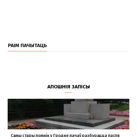
РАІМ ПАЧЫТАЦЬ
АПОШНІЯ ЗАПІСЫ
Самы стары помнік у Гродне пачаў разбурацца пасля