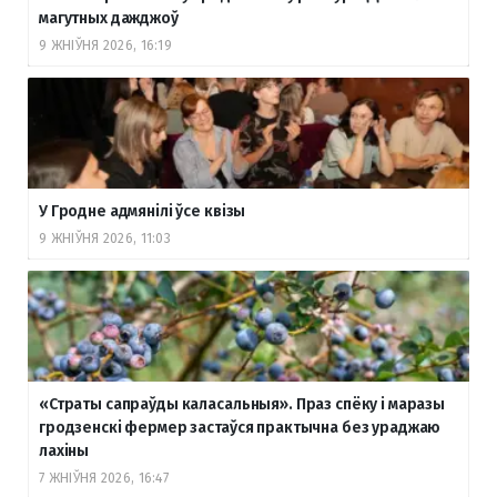
магутных дажджоў
9 ЖНІЎНЯ 2026, 16:19
У Гродне адмянілі ўсе квізы
9 ЖНІЎНЯ 2026, 11:03
«Страты сапраўды каласальныя». Праз спёку і маразы
гродзенскі фермер застаўся практычна без ураджаю
лахіны
7 ЖНІЎНЯ 2026, 16:47