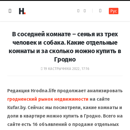
F
I
Рус
a
n
c
s
e
t
b
a
o
g
В соседней комнате – семья из трех
o
r
k
a
человек и собака. Какие отдельные
m
комнаты и за сколько можно купить в
Гродно
19 КАСТРЫЧНІКА 2022, 17:16
Редакция Hrodna.life продолжает анализировать
гродненский рынок недвижимости
на сайте
Kufar.by. Сейчас мы посмотрели, какие комнаты и
доли в квартире можно купить в Гродно. Всего на
сайте есть 16 объявлений о продаже отдельных