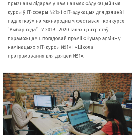
прызнаны лідарам у намінацыях «Адукацыйныя
курсы ў IT-сферы №1» і «IT-адукацыя для дзяцей і
падлеткаў» на міжнародным фестывалі-конкурсе
“Выбар года” . У 2019 і 2020 гадах цэнтр стаў
пераможцам штогадовай прэміі «Нумар адзін» у
намінацыях «IT-курсы №1» і «Школа
праграмавання для дзяцей №1».