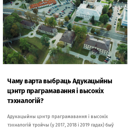
Чаму варта выбраць Адукацыйны
цэнтр праграмавання і высокіх
тэхналогій?
Адукацыйны цэнтр праграмавання і высокіх
тэхналогій тройчы (у 2017, 2018 і 2019 гадах) быў