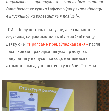
атрымлівае зваротную сувязь па любым пытанні.
Гэта дазваляе хутка і эфектыўна рэкамендаваць
выпускнікоў на рэлевантныя пазіцыі».
IT-Academy не толькі навучае, але і дапамагае
слухачам, нацэленым на вынік, знайсці працу.
Дзякуючы
«Праграме працаўладкавання»
пасля
паспяховага праходжання ўсіх прыступак
навучання ў выпускніка ёсць магчымасць
атрымаць пасаду практычна ў любой IT-кампаніі.