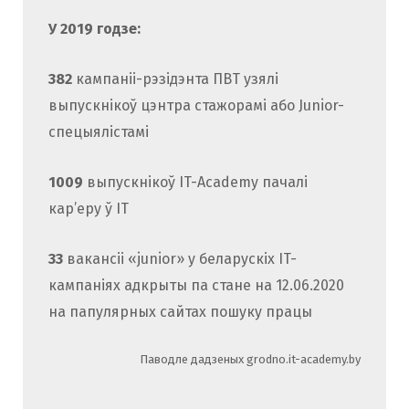
У 2019 годзе:
382
кампаніі-рэзідэнта ПВТ узялі
выпускнікоў цэнтра стажорамі або Junior-
спецыялістамі
1009
выпускнікоў IT-Academy пачалі
кар’еру ў IT
33
вакансіі «junior» у беларускіх IT-
кампаніях адкрыты па стане на 12.06.2020
на папулярных сайтах пошуку працы
Паводле дадзеных grodno.it-academy.by