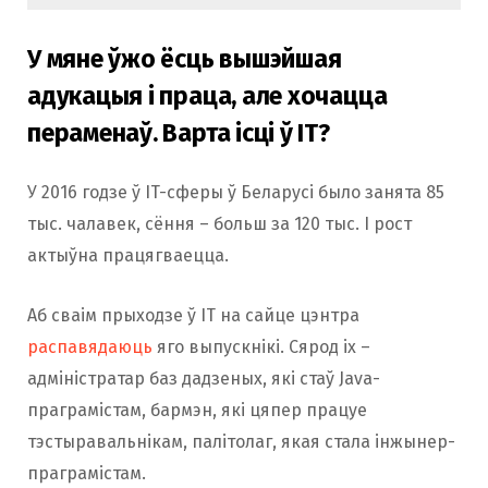
У мяне ўжо ёсць вышэйшая
адукацыя і праца, але хочацца
пераменаў. Варта ісці ў IT?
У 2016 годзе ў IT-сферы ў Беларусі было занята 85
тыс. чалавек, сёння – больш за 120 тыс. І рост
актыўна працягваецца.
Аб сваім прыходзе ў IT на сайце цэнтра
распавядаюць
яго выпускнікі. Сярод іх –
адміністратар баз дадзеных, які стаў Java-
праграмістам, бармэн, які цяпер працуе
тэстыравальнікам, палітолаг, якая стала інжынер-
праграмістам.