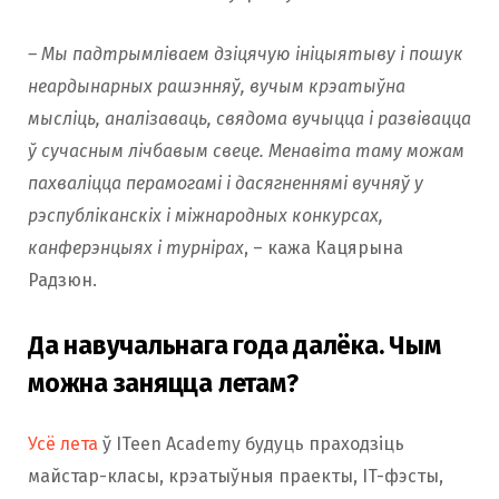
– Мы падтрымліваем дзіцячую ініцыятыву і пошук
неардынарных рашэнняў, вучым крэатыўна
мысліць, аналізаваць, свядома вучыцца і развівацца
ў сучасным лічбавым свеце. Менавіта таму можам
пахваліцца перамогамі і дасягненнямі вучняў у
рэспубліканскіх і міжнародных конкурсах,
канферэнцыях і турнірах
, – кажа Кацярына
Радзюн.
Да навучальнага года далёка. Чым
можна заняцца летам?
Усё лета
ў ITeen Academy будуць праходзіць
майстар-класы, крэатыўныя праекты, IT-фэсты,