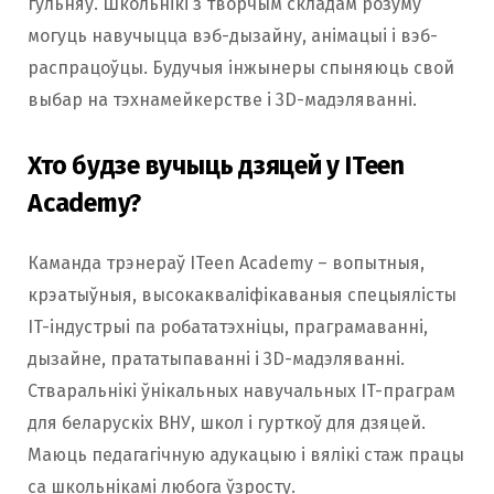
гульняў. Школьнікі з творчым складам розуму
могуць навучыцца вэб-дызайну, анімацыі і вэб-
распрацоўцы. Будучыя інжынеры спыняюць свой
выбар на тэхнамейкерстве і 3D-мадэляванні.
Хто будзе вучыць дзяцей у ITeen
Academy?
Каманда трэнераў ITeen Academy – вопытныя,
крэатыўныя, высокакваліфікаваныя спецыялісты
IT-індустрыі па робататэхніцы, праграмаванні,
дызайне, прататыпаванні і 3D-мадэляванні.
Стваральнікі ўнікальных навучальных IT-праграм
для беларускіх ВНУ, школ і гурткоў для дзяцей.
Маюць педагагічную адукацыю і вялікі стаж працы
са школьнікамі любога ўзросту.