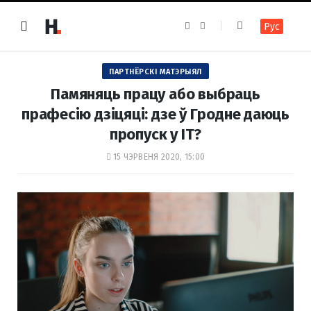
F
I
Рус
a
n
c
s
e
t
b
a
o
g
ПАРТНЁРСКІ МАТЭРЫЯЛ
o
r
k
a
Памяняць працу або выбраць
m
прафесію дзіцяці: дзе ў Гродне даюць
пропуск у IT?
15 ЧЭРВЕНЯ 2020, 15:00