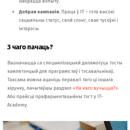
набрацца вопыту.
Добрая кампанія.
Праца ў IT – гэта высокі
сацыяльны статус, свой слэнг, свае тусоўкі і
інтарэсы.
З чаго пачаць?
Вызначыцца са спецыялізацыяй дапамогуць тэсты
кампетэнцый для праграмістаў і тэсавальнікаў.
Таксама можна ацаніць перавагі таго ці іншага
кірунку, пачытаўшы раздзел
«На каго вучыцца?»
.
Або прайсці прафарыентацыйны тэст у IT-
Academy.