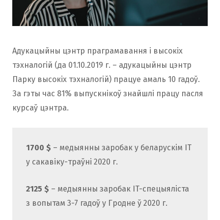
Адукацыйны цэнтр праграмавання і высокіх
тэхналогій (да 01.10.2019 г. – адукацыйны цэнтр
Парку высокіх тэхналогій) працуе амаль 10 гадоў.
За гэты час 81% выпускнікоў знайшлі працу пасля
курсаў цэнтра.
1700 $
– медыянны заробак у беларускім IT
у сакавіку-траўні 2020 г.
2125 $
– медыянны заробак IT-спецыяліста
з вопытам 3-7 гадоў у Гродне ў 2020 г.