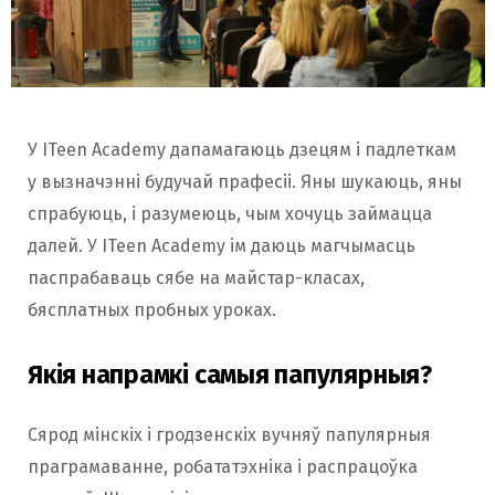
У ITeen Academy дапамагаюць дзецям і падлеткам
у вызначэнні будучай прафесіі. Яны шукаюць, яны
спрабуюць, і разумеюць, чым хочуць займацца
далей. У ITeen Academy ім даюць магчымасць
паспрабаваць сябе на майстар-класах,
бясплатных пробных уроках.
Якія напрамкі самыя папулярныя?
Сярод мінскіх і гродзенскіх вучняў папулярныя
праграмаванне, робататэхніка і распрацоўка