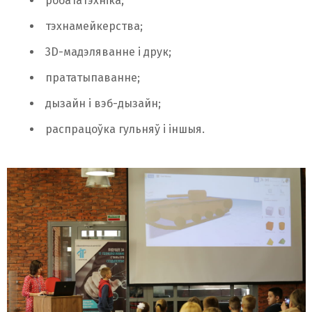
робататэхніка;
тэхнамейкерства;
3D-мадэляванне і друк;
прататыпаванне;
дызайн і вэб-дызайн;
распрацоўка гульняў і іншыя.