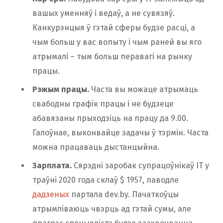
вашых уменняў і ведаў, а не сувязяў.
Канкурэнцыя ў гэтай сферы будзе расці, а
чым больш у вас вопыту і чым раней вы яго
атрымалі – тым больш перавагі на рынку
працы.
Рэжым працы.
Часта вы можаце атрымаць
свабодны графік працы і не будзеце
абавязаны прыходзіць на працу да 9.00.
Галоўнае, выконвайце задачы ў тэрмін. Часта
можна працаваць дыстанцыйна.
Зарплата.
Сярэдні заробак супрацоўнікаў IT у
траўні 2020 года склаў $ 1957, паводле
дадзеных
партала dev.by. Пачаткоўцы
атрымліваюць чвэрць ад гэтай сумы, але