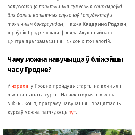
запускаюцца практычныя сумесныя стажыроўкі
для больш вопытных слухачоў і студэнтаў з
тэхнічным бэкграўндам
, – кажа
Кацярына Радзюн
,
кіраўнік Гродзенскага філіяла Адукацыйнага
цэнтра праграмавання і высокіх тэхналогій.
Чаму можна навучыцца ў бліжэйшы
час у Гродне?
У
чэрвені
ў Гродне пройдуць старты на вочныя і
дыстанцыйныя курсы. На некаторыя з іх ёсць
зніжкі. Кошт, праграму навучання і працягласць
курсаў можна паглядзець
тут
.