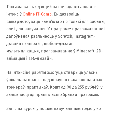
Таксама вашых дзяцей чакае гадавы анлайн-
інтэнсіў
Online IT-Camp
. Ён дазволіць
выкарыстоўваць камп’ютар не толькі для забавы,
але і для навучання. У праграме: праграмаванне і
дапоўненая рэальнасць у Scratch, Instagram-
дызайн і капірайт, motion-дызайн і
мультыплікацыя, праграмаванне ў Minecraft, 2D-
анімацыя і вэб-дызайн.
На інтэнсіве рабяты змогуць стварыць уласны
ўнікальны праект пад кіраўніцтвам таленавітых
трэнераў-практыкаў. Кошт ад 90 да 255 рублёў, у
залежнасці ад працягласці абранай праграмы.
Запіс на курсы ў новым навучальным годзе ўжо