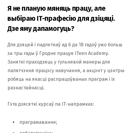
Я не планую мяняць працу, але
выбіраю IT-прафесію для дзіцяці.
Дзе яму дапамогуць?
Для дзяцей і падлеткаў ад 6 да 18 гадоў ужо больш
за тры гады ў Гродне працуе ITeen Academy.
Заняткі праходзяць у гульнявой манеры для
палягчэння працэсу навучання, а акцэнт у цэнтры
робяць на якасці распрацоўваных праграм і іх
разнастайнасці.
Гэта дзясяткі курсаў па IT-напрамках:
праграмаванне;