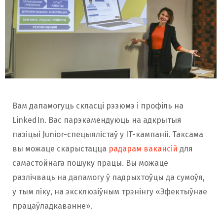
Вам дапамогуць скласці рэзюмэ і профіль на
LinkedIn. Вас парэкамендуюць на адкрытыя
пазіцыі Junior-спецыялістаў у IT-кампаніі. Таксама
вы можаце скарыстацца
радарам вакансій
для
самастойнага пошуку працы. Вы можаце
разлічваць на дапамогу ў падрыхтоўцы да сумоўя,
у тым ліку, на эксклюзіўным трэнінгу «Эфектыўнае
працаўладкаванне».