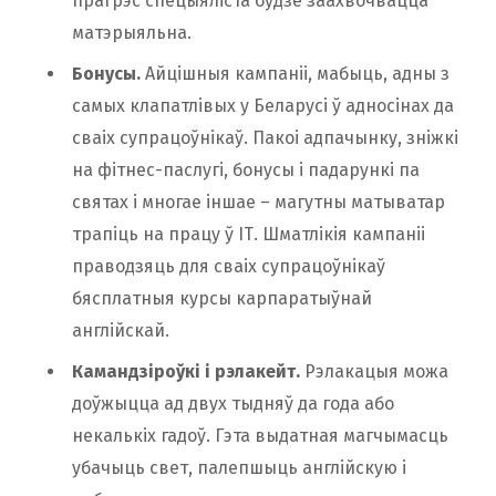
прагрэс спецыяліста будзе заахвочвацца
матэрыяльна.
Бонусы.
Айцішныя кампаніі, мабыць, адны з
самых клапатлівых у Беларусі ў адносінах да
сваіх супрацоўнікаў. Пакоі адпачынку, зніжкі
на фітнес-паслугі, бонусы і падарункі па
святах і многае іншае – магутны матыватар
трапіць на працу ў ІТ. Шматлікія кампаніі
праводзяць для сваіх супрацоўнікаў
бясплатныя курсы карпаратыўнай
англійскай.
Камандзіроўкі і рэлакейт.
Рэлакацыя можа
доўжыцца ад двух тыдняў да года або
некалькіх гадоў. Гэта выдатная магчымасць
убачыць свет, палепшыць англійскую і