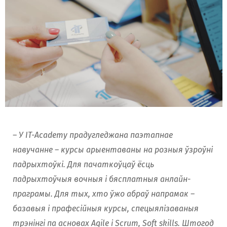
– У IT-Academy прадугледжана паэтапнае
навучанне – курсы арыентаваны на розныя ўзроўні
падрыхтоўкі. Для пачаткоўцаў ёсць
падрыхтоўчыя вочныя і бясплатныя анлайн-
праграмы. Для тых, хто ўжо абраў напрамак –
базавыя і прафесійныя курсы, спецыялізаваныя
трэнінгі па асновах Agile і Scrum, Soft skills. Штогод