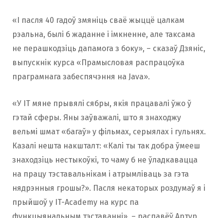
«І пасля 40 гадоў змяніць сваё жыццё цалкам
рэальна, былі б жаданне і імкненне, але таксама
не перашкодзіць дапамога з боку», – сказаў Дзяніс,
выпускнік курса «Прамысловая распрацоўка
праграмнага забеспячэння на Java».
«У IT мяне прывялі сябры, якія працавалі ўжо ў
гэтай сферы. Яны заўважалі, што я знаходжу
вельмі шмат «багаў» у фільмах, серыялах і гульнях.
Казалі нешта накшталт: «Калі ты так добра ўмееш
знаходзіць нестыкоўкі, то чаму б не ўладкавацца
на працу тэставальнікам і атрымліваць за гэта
нядрэнныя грошы?». Пасля некаторых роздумаў я і
прыйшоў у IT-Academy на курс па
функцыянальным тэставанні», – распавёў Артур,