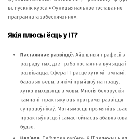
выпускнік курса «Функцыянальнае тэставанне
праграмнага забеспячэння».
Якія плюсы ёсць у IT?
Пастаяннае развіццё.
Айцішныя прафесіі з
разраду тых, дзе трэба пастаянна вучыцца і
развівацца. Сфера ІТ расце хуткімі тэмпамі,
базавыя веды, з якімі прыйшоў на працу,
хутка выходзяць з моды. Многія беларускія
кампаніі практыкуюць праграмы развіцця
супрацоўнікаў. Магчымасць прымяніць свае
праактыўнасць і самастойнасць абавязкова
будзе.
Кар’ера.
Пабудова кар’еры ў IT залежыць ад