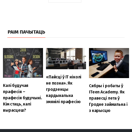
РАІМ ПАЧЫТАЦЬ
«Пайсці ў ІТ ніколі
не позна». Як
Калі будучая
Сябры і робаты ў
гродзенцы
прафесія –
ITeen Academy. Як
кардынальна
прафесія будучыні.
правесці лета ў
змянілі прафесію
Кім стаць, калі
Гродне займальна і
вырасцеш?
з карысцю