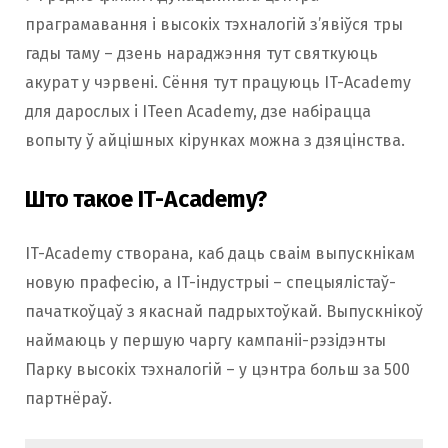
праграмавання і высокіх тэхналогій з’явіўся тры
гады таму – дзень нараджэння тут святкуюць
акурат у чэрвені. Сёння тут працуюць IT-Academy
для дарослых і ITeen Academy, дзе набірацца
вопыту ў айцішных кірунках можна з дзяцінства.
Што такое IT-Academy?
IT-Academy створана, каб даць сваім выпускнікам
новую прафесію, а IT-індустрыі – спецыялістаў-
пачаткоўцаў з якаснай падрыхтоўкай. Выпускнікоў
наймаюць у першую чаргу кампаніі-рэзідэнты
Парку высокіх тэхналогій – у цэнтра больш за 500
партнёраў.