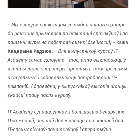
– Мы дзякуем спажыўцам за выбар нашага цэнтра,
бо рашэнне прымалася па апытанні спажыўцоў і па
рашэнні журы на падставе ацэнкі дзейнасці
, – кажа
Кацярына Радзюн
. –
Для выпускнікоў курсаў IT-
Academy самае галоўнае – тое, што выкладаюць у
цэнтры толькі трэнеры-практыкі. Таму праграмы
актуальныя і задавальняюць патрабаванні IT-
кампаній. Адпаведна, у выпускнікоў высокія шанцы
знайсці працу пасля курсаў.
IT-Academy супрацоўнічае з большасцю беларускіх
IT-кампаній, першай даведваецца пра вакансіі для
IT-спецыялістаў-пачаткоўцаў і аператыўна