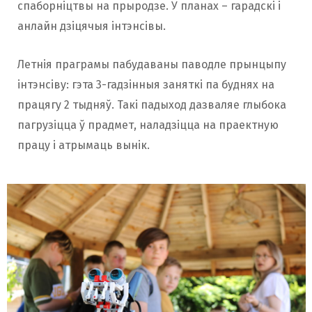
спаборніцтвы на прыродзе. У планах – гарадскі і
анлайн дзіцячыя інтэнсівы.
Летнія праграмы пабудаваны паводле прынцыпу
інтэнсіву: гэта 3-гадзінныя заняткі па буднях на
працягу 2 тыдняў. Такі падыход дазваляе глыбока
пагрузіцца ў прадмет, наладзіцца на праектную
працу і атрымаць вынік.