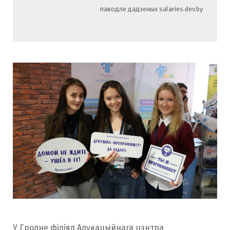
паводле дадзеных salaries.dev.by
У Гродне філіял Адукацыйнага цэнтра