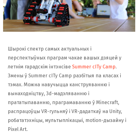
Шырокі спектр самых актуальных і
перспектыўных праграм чакае вашых дзяцей у
летнім гарадскім інтэнсіве
Summer cITy Camp
.
Змены ў Summer cITy Camp разбітыя па класах і
тэмах. Можна навучыцца канструяванню і
вынаходніцтву, 3d-мадэляванню і
прататыпаванню, праграмаванню ў Minecraft,
распрацоўцы VR-гульняў і VR-дадаткаў на Unity,
робататэхніцы, мультыплікацыі, motion-дызайну і
Pixel Art.