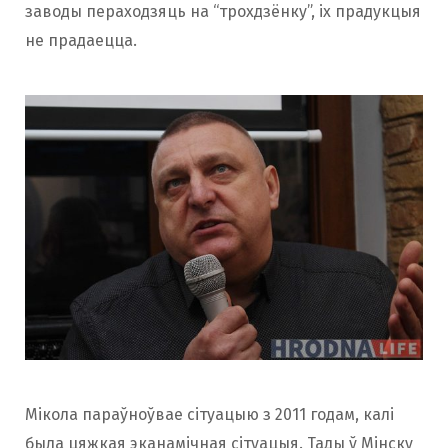
заводы пераходзяць на “трохдзёнку”, іх прадукцыя
не прадаецца.
Мікола параўноўвае сітуацыю з 2011 годам, калі
была цяжкая эканамічная сітуацыя. Тады ў Мінску