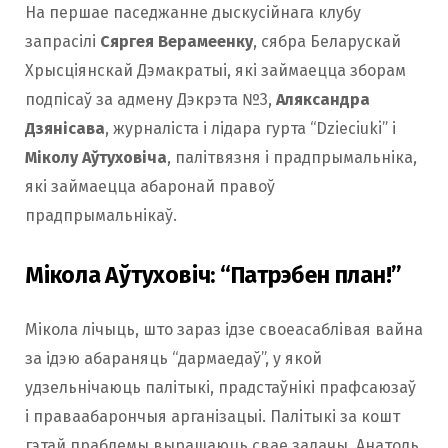
На першае паседжанне дыскусійнага клубу
запрасілі
Сяргея Верамеенку
, сябра Беларускай
Хрысціянскай Дэмакратыі, які займаецца зборам
подпісаў за адмену Дэкрэта №3,
Аляксандра
Дзянісава
, журналіста і лідара гурта “Dzieciuki” і
Міколу Аўтуховіча
, палітвязня і прадпрымальніка,
які займаецца абаронай правоў
прадпрымальнікаў.
Мікола Аўтуховіч: “Патрэбен план!”
Мікола лічыць, што зараз ідзе своеасаблівая вайна
за ідэю абараняць “дармаедаў”, у якой
удзельнічаюць палітыкі, прадстаўнікі прафсаюзаў
і праваабарончыя арганізацыі. Палітыкі за кошт
гэтай праблемы вырашаюць свае задачы. Анатоль