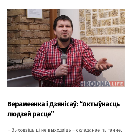
Верамеенка і Дзянісаў: “Актыўнасць
людзей расце”
– Выходзіць ці не выходзіць – складанае пытанне,