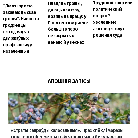
Трудовой спор или
Плацяць грошы,
“Людзі проста
политический
даюць кватэру,
захаваюць свае
вопрос?
возяць на працу: у
грошы”. Навошта
Уволенные
Гродзенскім раёне
гродзенцы
азотовцы ждут
больш за 1000
сыходзяць з
решения суда
незакрытых
дзяржаўных
вакансій у вёсках
прафсаюзаў у
незалежныя
АПОШНІЯ ЗАПІСЫ
«Страты сапраўды каласальныя». Праз спёку і маразы
гродзенскі фермер застаўся практычна без ураджаю