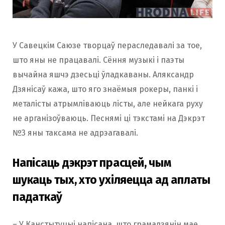
У Савецкім Саюзе творцаў пераследавалі за тое,
што яны не працавалі. Сёння музыкі і паэты
вычайна яшчэ дзесьці ўладкаваны. Аляксандр
Дзянісаў кажа, што яго знаёмыя рокеры, панкі і
металісты атрымліваюць лісты, але нейкага руху
не арганізоўваюць. Песнямі ці тэкстамі на Дэкрэт
№3 яны таксама не адрэагавалі.
Напісаць дэкрэт прасцей, чым
шукаць тых, хто ухіляецца ад аплаты
падаткаў
– У Канстытуцыі напісана, што грамадзянін мае