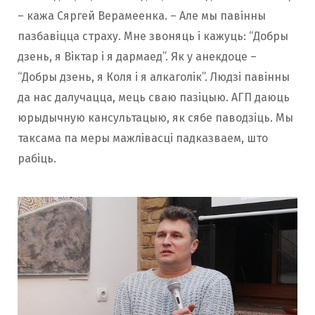
– кажа Сяргей Верамеенка. – Але мы павінны
пазбавіцца страху. Мне звоняць і кажуць: “Добры
дзень, я Віктар і я дармаед”. Як у анекдоце –
“Добры дзень, я Коля і я алкаголік”. Людзі павінны
да нас далучацца, мець сваю пазіцыю. АГП даюць
юрыдычную кансультацыю, як сябе паводзіць. Мы
таксама па меры мажлівасці падказваем, што
рабіць.