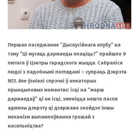
Першае паседжанне “Дыскусійнага клубу” на
тэму “Ці мусяць дармаеды плаціць?” прайшло 9
лютага ў Цэнтры гарадскога жыцця. Сабраліся
людзі з падобнымі поглядамі – супраць Дэкрэта
№3. Але ўзніклі спрэчкі ў некаторых
прынцыповых момантах: ісці на “марш
дармаедаў” ці не ісці, зменіцца нешта пасля
адмены дэкрэту ці дзяржава знойдзе іншы
механізм выпампоўвання грошай з
насельніцтва?