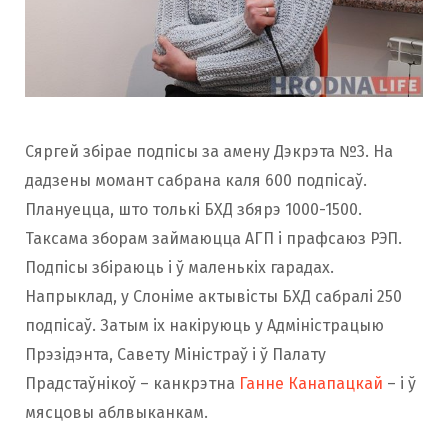
Сяргей збірае подпісы за амену Дэкрэта №3. На
дадзены момант сабрана каля 600 подпісаў.
Плануецца, што толькі БХД збярэ 1000-1500.
Таксама зборам займаюцца АГП і прафсаюз РЭП.
Подпісы збіраюць і ў маленькіх гарадах.
Напрыклад, у Слоніме актывісты БХД сабралі 250
подпісаў. Затым іх накіруюць у Адміністрацыю
Прэзідэнта, Савету Міністраў і ў Палату
Прадстаўнікоў – канкрэтна
Ганне Канапацкай
– і ў
мясцовы аблвыканкам.