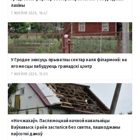
лахіны
7 ЖНІЎНЯ 2026, 16:47
У Гродне знясуць прыватны сектар каля філармоніі: на
яго месцы пабудуюць грамадскі цэнтр
7 ЖНІЎНЯ 2026, 15:05
«Ноч жахаў». Пасля моцнай начной навальніцы
Ваўкавыск і раён засталіся без святла, пашкоджаны
паўсотні дамоў