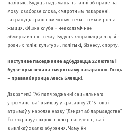
пазіцыю. Будуць падымаць пытанні аб праве на
мову, свабодзе слова, смяротным пакаранні,
закрануць транспамежныя тэмы і тэмы мірнага
жыцця. Фішка клуба – неакадэмічнае
абмеркаванне тэмаў. Будуць запрашацца людзі з
розных галін: культуры, палітыкі, бізнесу, спорту.
Наступнае паседжанне адбудзецца 22 лютага і
будзе прысвечана смяротнаму пакаранню. Госць
– праваабаронца Алесь Бяляцкі.
Дэкрэт №3 “Аб папярэджанні сацыяльнага
ўтрыманства” выйшаў у красавіку 2015 года і
атрымаў у народзе назву “Дэкрэт аб дармаедстве”.
Ён закрануў шырокі спектр насельніцтва і
выклікаў хвалю абурэння. Чаму ён