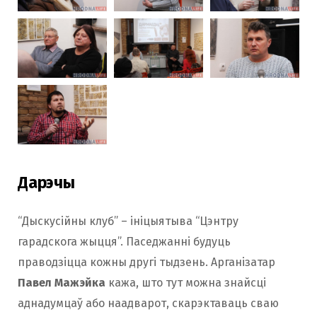
Дарэчы
“Дыскусійны клуб” – ініцыятыва “Цэнтру
гарадскога жыцця”. Паседжанні будуць
праводзіцца кожны другі тыдзень. Арганізатар
Павел Мажэйка
кажа, што тут можна знайсці
аднадумцаў або наадварот, скарэктаваць сваю