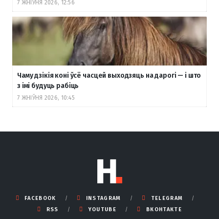
7 ЖНІЎНЯ 2026, 12:56
Чаму дзікія коні ўсё часцей выходзяць на дарогі — і што
з імі будуць рабіць
7 ЖНІЎНЯ 2026, 10:45
FACEBOOK
INSTAGRAM
TELEGRAM
RSS
YOUTUBE
ВКОНТАКТЕ