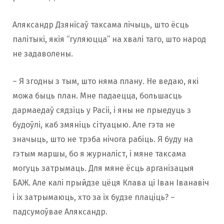
Аляксандр Дзянісаў таксама лічыць, што ёсць
палітыкі, якія “гуляюцца” на хвалі таго, што народ
не задаволены.
– Я згодны з тым, што няма плану. Не ведаю, які
можа быць план. Мне падаецца, большасць
дармаедаў сядзіць у Расіі, і яны не прыедуць з
будоўлі, каб змяніць сітуацыю. Але гэта не
значыць, што не трэба нічога рабіць. Я буду на
гэтым маршы, бо я журналіст, і мяне таксама
могуць затрымаць. Для мяне ёсць арганізацыя
БАЖ. Але калі прыйдзе цёця Клава ці Іван Іванавіч
і іх затрымаюць, хто за іх будзе плаціць? –
падсумоўвае Аляксандр.