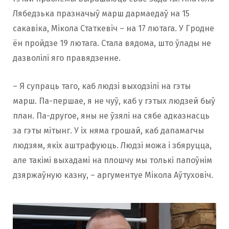
Лябедзька празначыў марш дармаедаў на 15
сакавіка, Мікола Статкевіч – на 17 лютага. У Гродне
ён пройдзе 19 лютага. Стала вядома, што ўлады не
дазволілі яго правядзенне.
– Я супраць таго, каб людзі выходзілі на гэты
марш. Па-першае, я не чуў, каб у гэтых людзей быў
план. Па-другое, яны не ўзялі на сябе адказнасць
за гэты мітынг. У іх няма грошай, каб дапамагчы
людзям, якіх аштрафуюць. Людзі можа і збяруцца,
але такімі выхадамі на плошчу мы толькі папоўнім
дзяржаўную казну, – аргументуе Мікола Аўтуховіч.