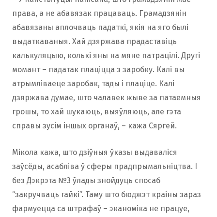
права, а не абавязак працаваць. Грамадзянін
абавязаны аплочваць падаткі, якія на яго былі
выдаткаваныя. Хай дзяржава прадаставіць
калькуляцыю, колькі яны на мяне патрацілі. Другі
момант – падатак плаціцца з заробку. Калі вы
атрымліваеце заробак, тады і плаціце. Калі
дзяржава думае, што чалавек жыве за патаемныя
грошы, то хай шукаюць, выяўляюць, але гэта
справы зусім іншых органаў, – кажа Сяргей.
Мікола кажа, што дзіўныя ўказы выдаваліся
заўсёды, асабліва ў сферы прадпрымальніцтва. І
без Дэкрэта №3 ўлады знойдуць спосаб
“закручваць гайкі”. Таму што бюджэт краіны зараз
фармуецца са штрафаў – эканоміка не працуе,