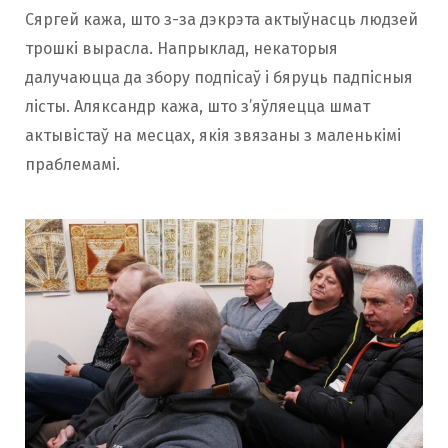
Сяргей кажа, што з-за дэкрэта актыўнасць людзей
трошкі вырасла. Напрыклад, некаторыя
далучаюцца да збору подпісаў і бяруць падпісныя
лісты. Аляксандр кажа, што з’яўляецца шмат
актывістаў на месцах, якія звязаны з маленькімі
праблемамі.