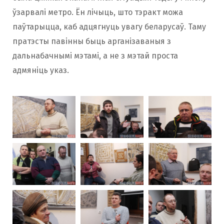
ўзарвалі метро. Ён лічыць, што тэракт можа
паўтарыцца, каб адцягнуць увагу беларусаў. Таму
пратэсты павінны быць арганізаваныя з
дальнабачнымі мэтамі, а не з мэтай проста
адмяніць указ.