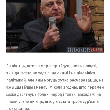
Ён лічыць, што на марш прыйдуць новыя людзі,
якія да гэтага не хадзілі на акцыі і не цікавіліся
палітыкай. Але яны могуць хутка расчаравацца, не
ажыццявіўшы зменаў. Мікола згодны, што перамен
можа дасягнуць толькі народ і толькі выхадамі на
плошчу, але лічыць, што да гэтага трэба сур’ёзна
рыхтавацца.