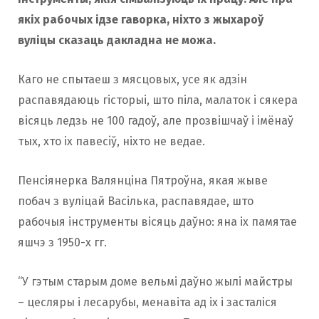
якіх рабочых ідзе гаворка, ніхто з жыхароў
вулiцы сказаць дакладна не можа.
Каго не спытаеш з мясцовых, усе як адзін
распавядаюць гісторыі, што піла, малаток і сякера
вісяць ледзь не 100 гадоў, але прозвішчаў і імёнаў
тых, хто іх павесiў, ніхто не ведае.
Пенсіянерка Валянціна Пятроўна, якая жыве
побач з вуліцай Васілька, распавядае, што
рабочыя інструменты вісяць даўно: яна іх памятае
яшчэ з 1950-х гг.
“У гэтым старым доме вельмі даўно жылі майстры
– цесляры і лесарубы, менавіта ад іх і засталіся