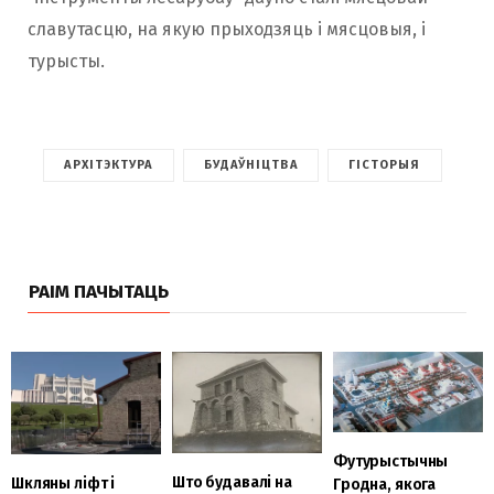
славутасцю, на якую прыходзяць і мясцовыя, і
турысты.
АРХІТЭКТУРА
БУДАЎНІЦТВА
ГІСТОРЫЯ
РАІМ ПАЧЫТАЦЬ
Футурыстычны
Што будавалі на
Шкляны ліфт і
Гродна, якога