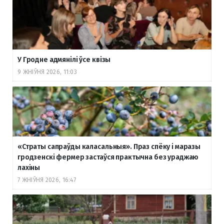
У Гродне адмянілі ўсе квізы
9 ЖНІЎНЯ 2026, 11:03
«Страты сапраўды каласальныя». Праз спёку і маразы
гродзенскі фермер застаўся практычна без ураджаю
лахіны
7 ЖНІЎНЯ 2026, 16:47