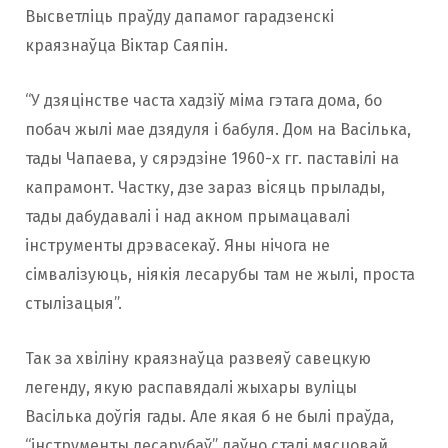
Высветліць праўду дапамог гарадзенскі
краязнаўца Віктар Саяпін.
“У дзяцінстве часта хадзіў міма гэтага дома, бо
побач жылі мае дзядуля і бабуля. Дом на Васілька,
тады Чапаева, у сярэдзіне 1960-х гг. паставілі на
капрамонт. Частку, дзе зараз вiсяць прылады,
тады дабудавалі i над акном прымацавалі
інструменты дрэвасекаў. Яны нічога не
сімвалізуюць, ніякія лесарубы там не жылі, проста
стылізацыя”.
Так за хвіліну краязнаўца развеяў савецкую
легенду, якую распавядалі жыхары вуліцы
Васілька доўгія гады. Але якая б не былі праўда,
“інструменты лесарубаў” даўно сталі мясцовай