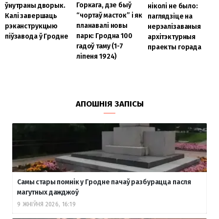
Горкага, дзе быў
ўнутраны дворык.
ніколі не было:
“чортаў масток” і як
Калі завершаць
паглядзіце на
планавалі новы
рэканструкцыю
нерэалізаваныя
парк: Гродна 100
піўзавода ў Гродне
архітэктурныя
гадоў таму (1-7
праекты горада
ліпеня 1924)
АПОШНІЯ ЗАПІСЫ
Самы стары помнік у Гродне пачаў разбурацца пасля
магутных дажджоў
9 ЖНІЎНЯ 2026, 16:19