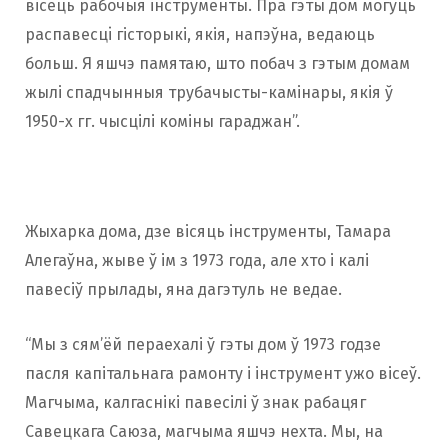
вісець рабочыя інструменты. Пра гэты дом могуць
распавесцi гісторыкі, якія, напэўна, ведаюць
больш. Я яшчэ памятаю, што побач з гэтым домам
жылі спадчынныя трубачысты-камінары, якія ў
1950-х гг. чысцілі коміны гараджан”.
Жыхарка дома, дзе вісяць інструменты, Тамара
Алегаўна, жыве ў ім з 1973 года, але хто і калі
павесіў прылады, яна дагэтуль не ведае.
“Мы з сям’ёй пераехалі ў гэты дом ў 1973 годзе
пасля капітальнага рамонту і інструмент ужо вісеў.
Магчыма, калгаснікі павесілі ў знак рабацяг
Савецкага Саюза, магчыма яшчэ нехта. Мы, на