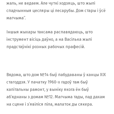
жаль, не ведаем. Але чуткі ходзяць, што жылі
спадчынныя цесляры ці лесарубы. Дом стары і ўсё
магчыма”.
Іншыя жыхары таксама распавядаюць, што
інструмент вісіць даўно, а на Васілька жылі
прадстаўнікі розных рабочых прафесій.
Вядома, што дом №14 быў пабудаваны ў канцы XIX
стагоддзя. У пачатку 1960-х гадоў там быў
капітальны рамонт, у выніку якога ён быў
аб’яднаны з домам №12. Магчыма тады, пад дахам
на сцяне і з’явіліся піла, малаток ды сякера.