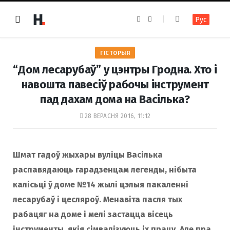
F
I
Рус
a
n
c
s
e
t
b
a
o
g
ГІСТОРЫЯ
o
r
k
a
“Дом лесарубаў” у цэнтры Гродна. Хто i
m
навошта павесіў рабочы інструмент
пад дахам дома на Васiлька?
28 ВЕРАСНЯ 2016, 11:12
Шмат гадоў жыхары вуліцы Васілька
распавядаюць гарадзенцам легенды, нібыта
калісьці ў доме №14 жылі цэлыя пакаленні
лесарубаў і цесляроў. Менавіта пасля тых
рабацяг на доме і мелі застацца вісець
інструменты, якія сімвалізуюць іх працу. Але пра