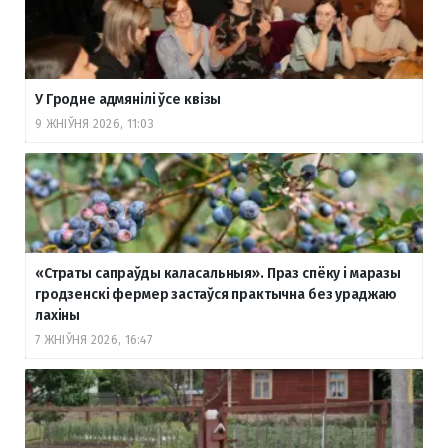
У Гродне адмянілі ўсе квізы
9 ЖНІЎНЯ 2026, 11:03
«Страты сапраўды каласальныя». Праз спёку і маразы
гродзенскі фермер застаўся практычна без ураджаю
лахіны
7 ЖНІЎНЯ 2026, 16:47