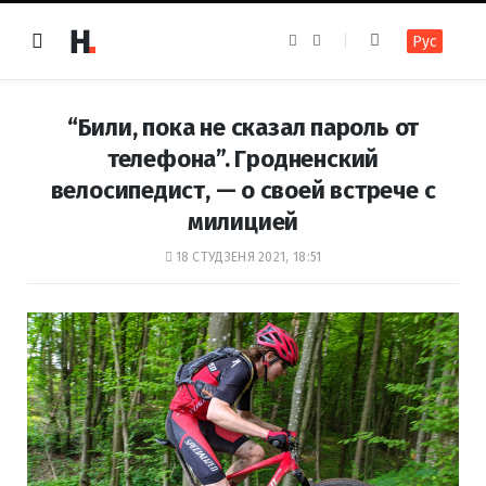
F
I
Рус
a
n
c
s
e
t
b
a
o
g
“Били, пока не сказал пароль от
o
r
k
a
телефона”. Гродненский
m
велосипедист, — о своей встрече с
милицией
18 СТУДЗЕНЯ 2021, 18:51