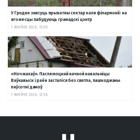
У Гродне знясуць прыватны сектар каля філармоніі: на
яго месцы пабудуюць грамадскі цэнтр
7 ЖНІЎНЯ 2026, 15:05
«Ноч жахаў». Пасля моцнай начной навальніцы
Ваўкавыск і раён засталіся без святла, пашкоджаны
паўсотні дамоў
7 ЖНІЎНЯ 2026, 12:56