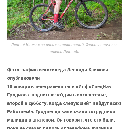
Леонид Климов во время соревнований. Фото из личного
архива Леонида
Фотографию велосипеда Леонида Климова
опубликовали
16 января в телеграм-канале «ИнфоСпецНаз
Гродно» с подписью: «Один в воскресенье,
второй в субботу. Когда следующий? Найдут всех!
Работаем!». Гродненца задержали сотрудники
милиции в штатском. Он говорит, что его били,
пока не сказал пароль от телефона. Милиция