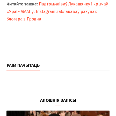
Читайте также:
Падтрымліваў Лукашэнку і крычаў
«Ура!» АМАПу. Instagram заблакаваў рахунак
блогера з Гродна
РАІМ ПАЧЫТАЦЬ
АПОШНІЯ ЗАПІСЫ