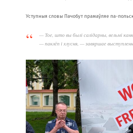
Уступныя словы Пачобут прамаўляе па-польск
— Тое, што вы былі салідарны, вельмі кан
— паклёп і хлусня, — завяршае выступлен