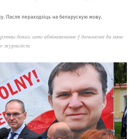
у. Пасля пераходзіць на беларускую мову.
крэтны доказ, што абвінавачанне ў дачыненні да мяне
не журналіст.