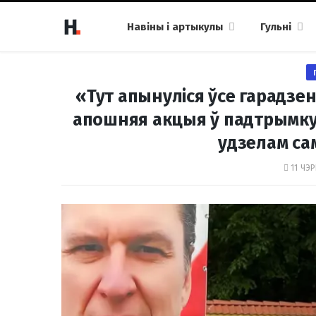
Навіны і артыкулы
Гульні
«Тут апынуліся ўсе гарадзе
апошняя акцыя ў падтрымку
удзелам са
11 ЧЭР