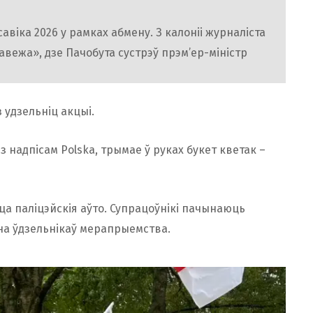
віка 2026 у рамках абмену. З калоніі журналіста
вежа», дзе Пачобута сустрэў прэм’ер-міністр
з удзельніц акцыі.
 надпісам Polska, трымае ў руках букет кветак –
ца паліцэйскія аўто. Супрацоўнікі пачынаюць
а ​​ўдзельнікаў мерапрыемства.