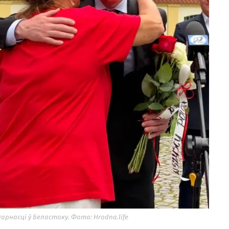
арнасці ў Беластоку. Фота: Hrodna.life