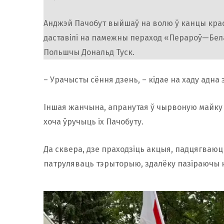
Анджэй Пачобут выйшаў на волю ў канцы краса
даставілі на памежны пераход «Перароў—Бела
Польшчы Дональд Туск.
– Урачысты сёння дзень, – кідае на хаду адна 
Іншая жанчына, апранутая ў чырвоную майку з
хоча ўручыць іх Пачобуту.
Да сквера, дзе праходзіць акцыя, падцягваюц
патруляваць тэрыторыю, здалёку пазіраючы н