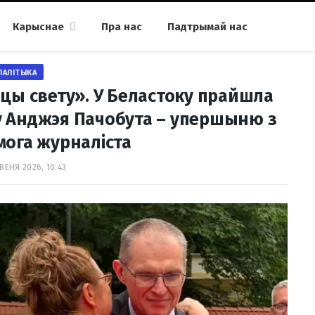
Карыснае
Пра нас
Падтрымай нас
ПАЛІТЫКА
нцы свету». У Беластоку прайшла
 Анджэя Пачобута – упершыню з
мога журналіста
ВЕНЯ 2026, 10:43