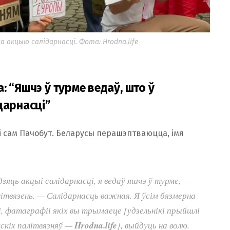
 акцыю салідарнасці. Фота: Hrodna.life
 “Яшчэ ў турме ведаў, што ў
дарнасці”
і сам Пачобут. Беларусы перашэптваюцца, імя
яць акцыі салідарнасці, я ведаў яшчэ ў турме, —
твязень. — Салідарнасць важная. Я ўсім бязмерна
, фатаграфіі якіх вы трымаеце [удзельнікі прыйшлі
скіх палітвязняў —
Hrodna.life
], выйдуць на волю.