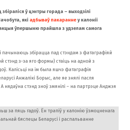
 збіраліся ў цэнтры горада – выходзілі
ачобута, які
адбываў пакаранне
у калоніі
, акцыя ўпершыню прайшла з удзелам самога
які пачынаюць збірацца пад стэндам з фатаграфіяй
й стэнд з-за яго формы) стаіць на адной з
оў. Калісьці на ім была яшчэ фатаграфія
арусі Анжалікі Борыс, але яе знялі пасля
 А нядаўна стэнд зноў змянілі – на партрэце Анджэя
ьш за пяць гадоў. Ён трапіў у калонію ўзмоцненага
льнай бяспецы Беларусі і распальванне