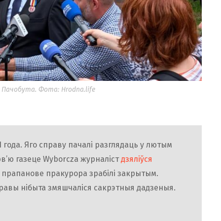
Пачобута. Фота: Hrodna.life
1 года. Яго справу пачалі разглядаць у лютым
эрв’ю газеце Wyborcza журналіст
дзяліўся
а прапанове пракурора зрабілі закрытым.
равы нібыта змяшчаліся сакрэтныя дадзеныя.