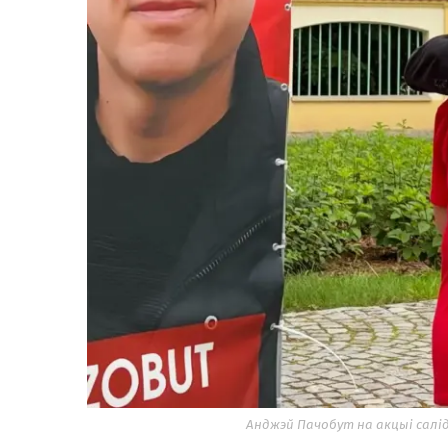
Анджэй Пачобут на акцыі салід