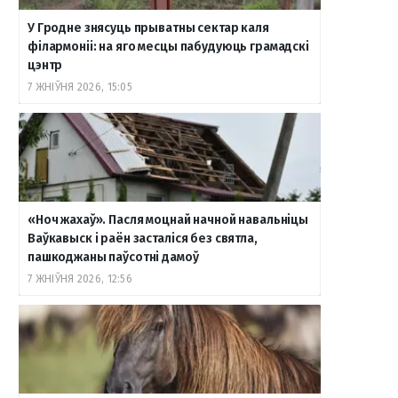
У Гродне знясуць прыватны сектар каля
філармоніі: на яго месцы пабудуюць грамадскі
цэнтр
7 ЖНІЎНЯ 2026, 15:05
«Ноч жахаў». Пасля моцнай начной навальніцы
Ваўкавыск і раён засталіся без святла,
пашкоджаны паўсотні дамоў
7 ЖНІЎНЯ 2026, 12:56