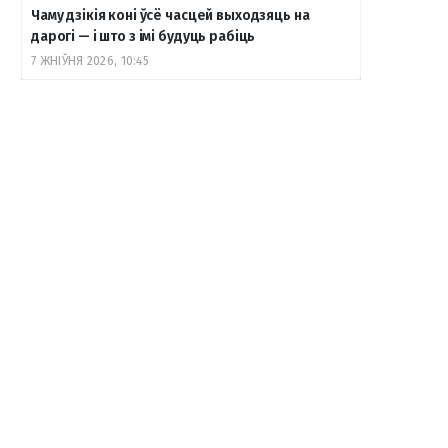
Чаму дзікія коні ўсё часцей выходзяць на
дарогі — і што з імі будуць рабіць
7 ЖНІЎНЯ 2026, 10:45