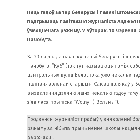
Пяць гадоў запар беларусы і палякі штомесяц
падтрымаць палітвязня журналіста Анджэя П
ўзмоцненага рэжыму. У аўторак, 10 чэрвеня
Пачобута.
За 20 хвілін да пачатку акцыі беларусы і пал
Пачобута. “Куб” (так тут называюць паміж сабо
цэнтральных вуліц Беластока ўжо некалькі гад
палітзняволенай старшыні Саюза палякаў у Бел
вызвалення дзяячкі яшчэ некалькі гадоў таму.
з’явілася прыпіска “Wolny” (“Вольны”).
Гродзенскі журналіст прабыў у зняволенні бол
рэжыму за нібыта прычыненне шкоды нацыяна
варожасці.