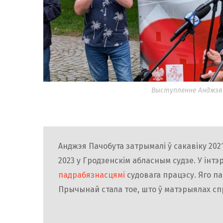
Выступленне Анджэя 
Анджэя Пачобута затрымалі ў сакавіку 202
2023 у Гродзенскім абласным судзе. У інт
падрабязнасцямі
судовага працэсу. Яго п
Прычынай стала тое, што ў матэрыялах сп