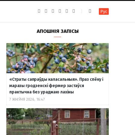
F
I
T
R
Y
В
Рус
a
n
e
S
o
к
c
s
l
S
u
о
e
t
e
T
н
b
a
g
u
т
АПОШНІЯ ЗАПІСЫ
o
g
r
b
а
o
r
a
e
к
k
a
m
т
m
е
«Страты сапраўды каласальныя». Праз спёку і
маразы гродзенскі фермер застаўся
практычна без ураджаю лахіны
7 ЖНІЎНЯ 2026, 16:47