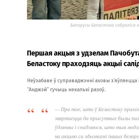
Беларусы Беластока сабраліся на
Першая акцыя з удзелам Пачобута:
Беластоку праходзяць акцыі салі
Неўзабаве ў суправаджэнні аховы з’яўляецца 
“Анджэй” гучыць некалькі разоў.
— Пра тое, што ў Беластоку праходз
звяртаецца да прысутных былы палі
ўдзячны і спадзяюся, што тыя людзі
на акцыю са здымкамі іншых белару