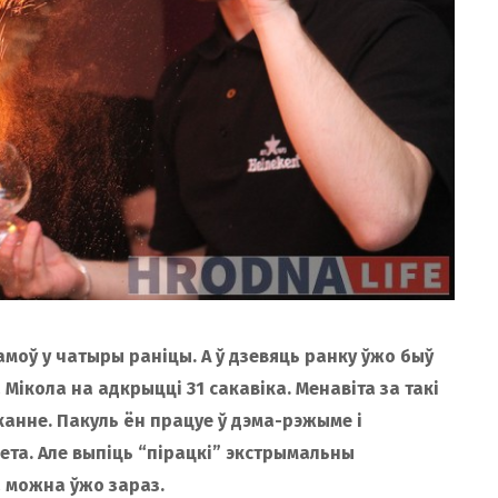
дамоў у чатыры раніцы. А ў дзевяць ранку ўжо быў
Мікола на адкрыцці 31 сакавіка. Менавіта за такі
канне. Пакуль ён працуе ў дэма-рэжыме і
та. Але выпіць “пірацкі” экстрымальны
а можна ўжо зараз.