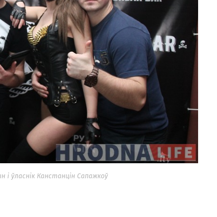
 і ўласнік Канстанцін Сапажкоў