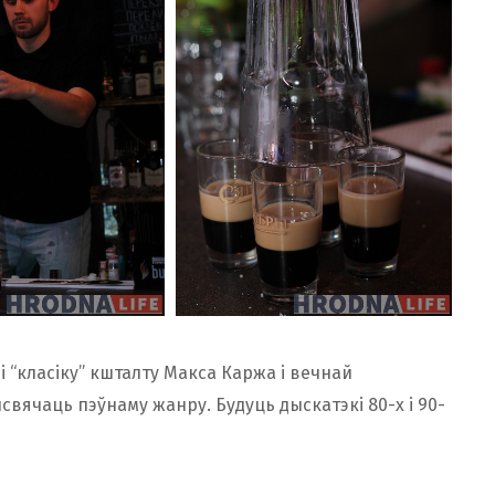
 “класіку” кшталту Макса Каржа і вечнай
вячаць пэўнаму жанру. Будуць дыскатэкі 80-х і 90-