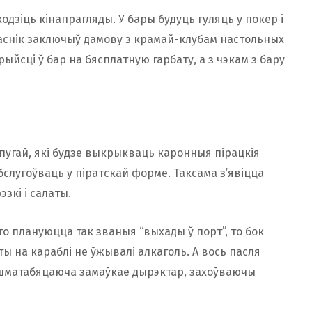
одзіць кінапрагляды. У бары будуць гуляць у покер і
ласнік заключыў дамову з крамай-клубам настольных
прыйсці ў бар на бясплатную гарбату, а з чэкам з бару
пугай, які будзе выкрыкваць каронныя пірацкія
бслугоўваць у піратскай форме. Таксама з’явіцца
зкі і салаты.
о плануюцца так званыя “выхады ў порт”, то бок
ы на караблі не ўжывалі алкаголь. А вось пасля
 – шматабяцаюча замаўкае дырэктар, захоўваючы