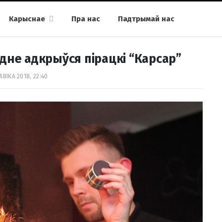
Карыснае
Пра нас
Падтрымай нас
дне адкрыўся пірацкі “Карсар”
АВІКА 2018, 22:40