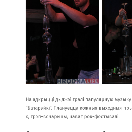
На адкрыцці дыджэі гралі папулярную музыку і
“Батарэйкі”. Плануецца кожныя выходныя прыс
х, трэп-вечарыны, нават рок-фестывалі.