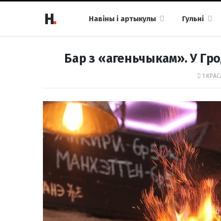
Навіны і артыкулы
Гульні
Бар з «агеньчыкам». У Гро
1 КРАС