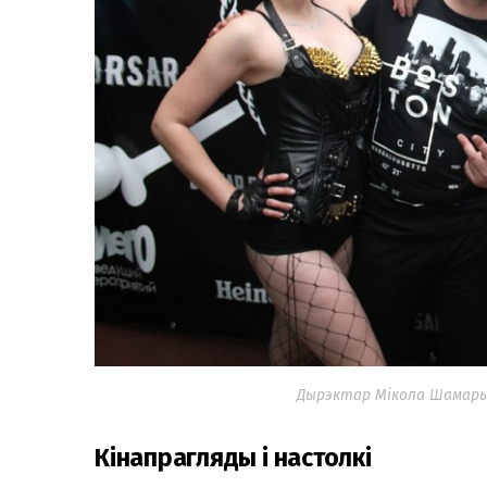
Дырэктар Мікола Шамарын
Кінапрагляды і настолкі