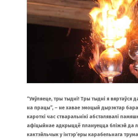
“Уяўляеце, тры тыдні! Тры тыдні я вяртаўся 
на працы”, – не хавае эмоцый дырэктар бара 
кароткі час стваральнікі абсталявалі памяш
афіцыйнае адкрыццё плануецца бліжэй да ле
кактэйльчык у інтэр’еры карабельнага трум