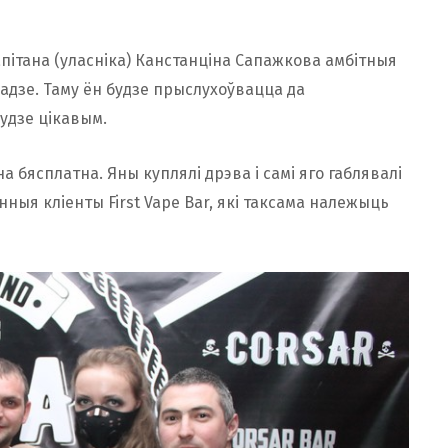
пітана (уласніка) Канстанціна Сапажкова амбітныя
адзе. Таму ён будзе прыслухоўвацца да
будзе цікавым.
бясплатна. Яны куплялі дрэва і самі яго габлявалі
нныя кліенты First Vape Bar, які таксама належыць