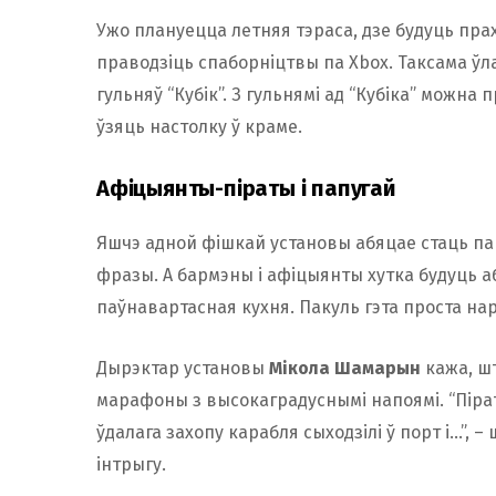
Ужо плануецца летняя тэраса, дзе будуць прах
праводзіць спаборніцтвы па Xbox. Таксама ў
гульняў “Кубік”. З гульнямі ад “Кубіка” можна 
ўзяць настолку ў краме.
Афіцыянты-піраты і папугай
Яшчэ адной фішкай установы абяцае стаць па
фразы. А бармэны і афіцыянты хутка будуць а
паўнавартасная кухня. Пакуль гэта проста нарэ
Дырэктар установы
Мікола Шамарын
кажа, шт
марафоны з высокаградуснымі напоямі. “Пірат
ўдалага захопу карабля сыходзілі ў порт і…”,
інтрыгу.