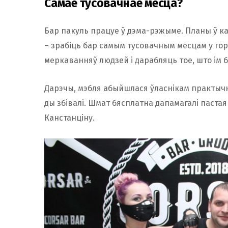
Самае тусовачнае месца?
Бар пакуль працуе ў дэма-рэжыме. Планы ў ка
– зрабіць бар самым тусовачным месцам у гор
меркаванняў людзей і дарабляць тое, што ім 
Дарэчы, мэбля абыйшлася ўласнікам практычна 
ды збівалі. Шмат бясплатна дапамагалі пастая
Канстанціну.