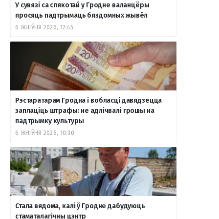
У сувязі са спякотай у Гродне валанцёры
просяць падтрымаць бяздомных жывёл
6 ЖНІЎНЯ 2026, 12:45
Рэстаратарам Гродна і вобласці давядзецца
заплаціць штрафы: не адлічвалі грошы на
падтрымку культуры
6 ЖНІЎНЯ 2026, 10:30
Стала вядома, калі ў Гродне дабудуюць
стаматалагічны цэнтр