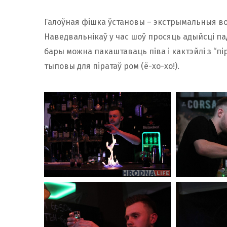
Галоўная фішка ўстановы – экстрымальныя вог
Наведвальнікаў у час шоў просяць адыйсці пад
бары можна пакаштаваць піва і кактэйлі з “пір
тыповы для піратаў ром (ё-хо-хо!).