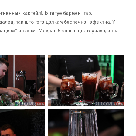
ненныя кактэйлі. Іх гатуе бармен Ігар.
алей, так што гэта цалкам бяспечна і эфектна. У
ацкімі” назвамі. У склад большасці з іх уваходзіць