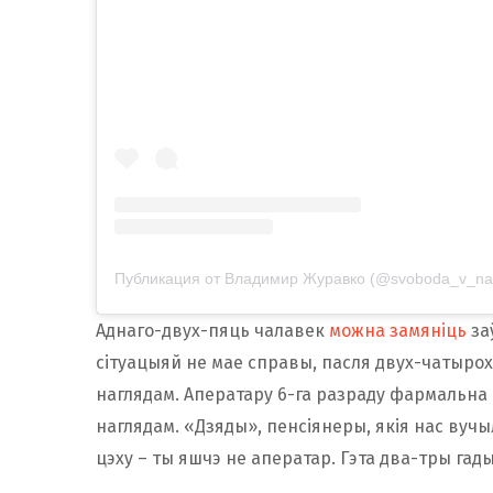
Публикация от Владимир Журавко (@svoboda_v_na
Аднаго-двух-пяць чалавек
можна замяніць
за
сітуацыяй не мае справы, пасля двух-чатырох
наглядам. Аператару 6-га разраду фармальна 
наглядам. «Дзяды», пенсіянеры, якія нас вучы
цэху – ты яшчэ не аператар. Гэта два-тры гад