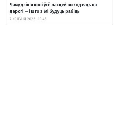
Чаму дзікія коні ўсё часцей выходзяць на
дарогі — і што з імі будуць рабіць
7 ЖНІЎНЯ 2026, 10:45