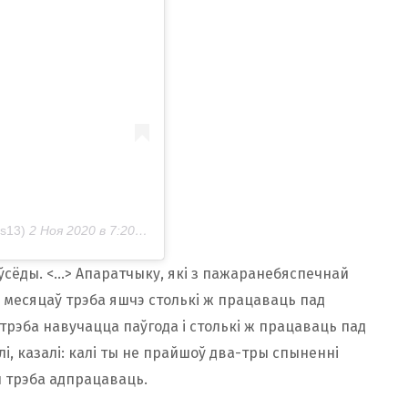
s13)
2 Ноя 2020 в 7:20 PST
ўсёды. <…> Апаратчыку, які з пажаранебяспечнай
 месяцаў трэба яшчэ столькі ж працаваць пад
трэба навучацца паўгода і столькі ж працаваць пад
лі, казалі: калі ты не прайшоў два-тры спыненні
ы трэба адпрацаваць.