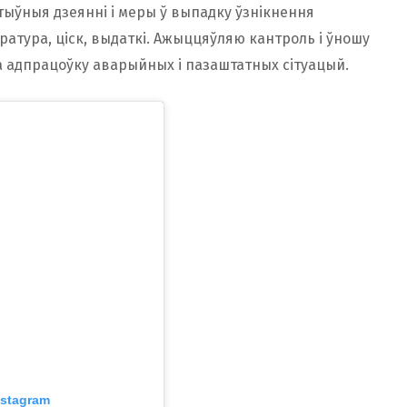
тыўныя дзеянні і меры ў выпадку ўзнікнення
ратура, ціск, выдаткі. Ажыццяўляю кантроль і ўношу
а адпрацоўку аварыйных і пазаштатных сітуацый.
nstagram