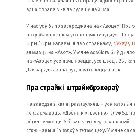
гэтай справе убачаць іх працу. Адміністрацыя
адна справа з 28 да суда не дайшла.
У нас усё было засяроджана на «Азоце». Прыход
патрабавалі спісы ўсіх «стачкамаўцаў». Праца
Юры [Юры Рававы, лідар страйкаму,
з’ехаў у
здымаць на «Азот». У мяне асабіста быў дыялог
на «Азоце» усё пачынаецца, усе шэсці. Вы, ка
Дзе зараджаецца рух, пачынаецца і ціск.
Пра страйк і штрэйкбрэхераў
На заводзе з кім ні размаўляеш – усе гатовыя 
яе фармаваць. «Дзённікі», дзённая служба, п
лёгка замяніць. Усё залежыць ад тэхнолагаў, т
стаж – звыш 14 гадоў у гэтым цэху. У мяне са