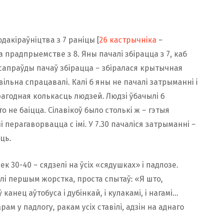
акіраўніцтва з 7 раніцы [
26 кастрычніка
–
 прадпрыемстве з 8. Яны пачалі збірацца з 7, каб
сапраўды пачаў збірацца – збіралася крытычная
ільна спрацавалі. Калі б яны не пачалі затрыманні і
рагодная колькасць людзей. Людзі ўбачылі б
о не баіцца. Сілавікоў было столькі ж – гэтыя
і перагаворвацца c імі. У 7.30 пачаліся затрыманні –
ць.
к 30-40 – сядзелі на ўсіх «сядушках» і падлозе.
ілі першым жорстка, проста спытаў: «Я што,
канец аўтобуса і дубінкай, і кулакамі, і нагамі…
м у падлогу, ракам усіх ставілі, адзін на аднаго