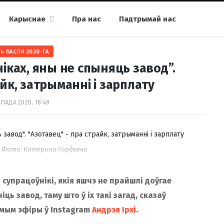
Карыснае
Пра нас
Падтрымай нас
Ь ПАСЛЯ 2020-ГА
іках, яны не спыняць завод”.
йк, затрыманні і зарплату
АПАДА 2020, 18:49
 Фото: Катерина Гордеева
супрацоўнікі, якія яшчэ не прайшлі доўгае
ь завод, таму што ў іх такі загад, сказаў
амым эфіры ў Instagram
Андрэя Ірхі
.