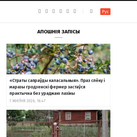
F
I
T
R
Y
В
Рус
a
n
e
S
o
к
c
s
l
S
u
о
e
t
e
T
н
b
a
g
u
т
АПОШНІЯ ЗАПІСЫ
o
g
r
b
а
o
r
a
e
к
k
a
m
т
m
е
«Страты сапраўды каласальныя». Праз спёку і
маразы гродзенскі фермер застаўся
практычна без ураджаю лахіны
7 ЖНІЎНЯ 2026, 16:47