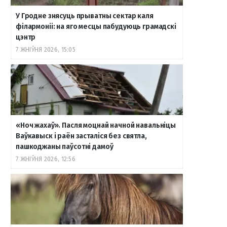
У Гродне знясуць прыватны сектар каля
філармоніі: на яго месцы пабудуюць грамадскі
цэнтр
7 ЖНІЎНЯ 2026, 15:05
«Ноч жахаў». Пасля моцнай начной навальніцы
Ваўкавыск і раён засталіся без святла,
пашкоджаны паўсотні дамоў
7 ЖНІЎНЯ 2026, 12:56