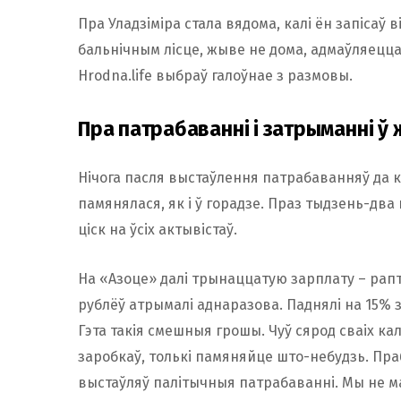
Пра Уладзіміра стала вядома, калі ён запісаў в
бальнічным лісце, жыве не дома, адмаўляецца 
Hrodna.life выбраў галоўнае з размовы.
Пра патрабаванні і затрыманні ў 
Нічога пасля выстаўлення патрабаванняў да кі
памянялася, як і ў горадзе. Праз тыдзень-два
ціск на ўсіх актывістаў.
На «Азоце» далі трынаццатую зарплату – рапта
рублёў атрымалі аднаразова. Паднялі на 15% з
Гэта такія смешныя грошы. Чуў сярод сваіх кал
заробкаў, толькі памяняйце што-небудзь. Пра
выстаўляў палітычныя патрабаванні. Мы не м