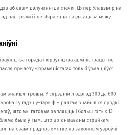
ідэа аб сваім далучэнні да стачкі. Цяпер Уладзімір на
ад падтрымкі і не збіраецца з’язджаць за мяжу.
жніўні
раўніцтва горада і кіраўніцтва адміністрацыі не
 пасля прылёту «прамяністага» толькі ўзмацніўся
м знайшлі грошы. У сярэднім людзі ад 300 да 600
аробак у гадзіну-тарыф – раптам знайшліся сродкі.
егаў, што мы гатовыя заплаціць і больш гэтых 13
блема была ў тым, што арганізаваны страйкам
аглі на сваім прадпрыемстве на законным узроўні