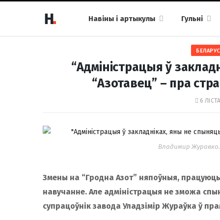
Навіны і артыкулы
Гульні
БЕЛАРУС
“Адміністрацыя ў закладн
“Азотавец” – пра стра
6 ЛІСТ
Владимир Журавко.
Змены на “Гродна Азот” няпоўныя, працуюць 
навучанне. Але адміністрацыя не зможа спыніц
супрацоўнік завода Уладзімір Жураўка ў пр