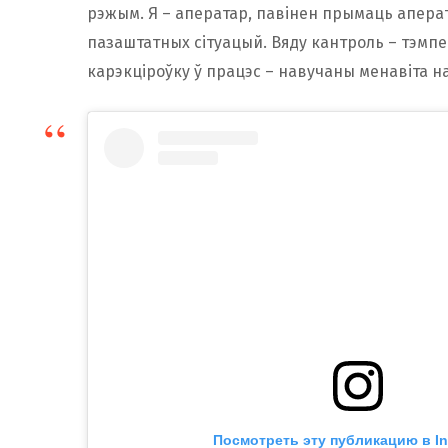
рэжым. Я – аператар, павінен прымаць апера
пазаштатных сітуацый. Вяду кантроль – тэмпе
карэкціроўку ў працэс – навучаны менавіта н
Посмотреть эту публикацию в I