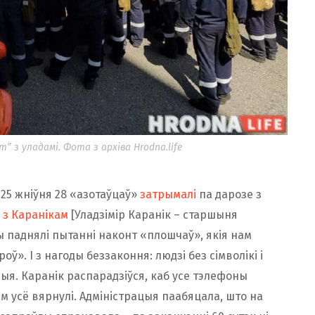
 з уладамі. Фота з архіва Hrodna.life
 25 жніўня 28 «азотаўцаў»
затрымалі
па дарозе з
 з Каранікам
[Уладзімір Каранік – старшыня
ы паднялі пытанні наконт «плошчаў», якія нам
оў». І з нагоды беззаконня: людзі без сімволікі і
ыя. Каранік распарадзіўся, каб усе тэлефоны
м усё вярнулі. Адміністрацыя паабяцала, што на