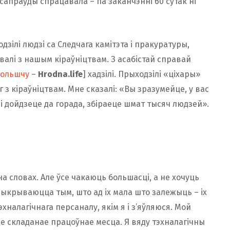
 сапраўды спрацавала – па заканчэнні 60 сутак ні
зілі людзі са Следчага камітэта і пракуратуры,
валі з нашым кіраўніцтвам. З асабістай справай
 Польшчу
–
Hrodna.life
] хадзілі. Прыходзілі «ціхары»
 з кіраўніцтвам. Мне сказалі: «Вы зразумейце, у вас
лі дойдзеце да горада, збіраеце шмат тысяч людзей».
на словах. Але ўсе чакаюць большасці, а не хочуць
рыкрываюцца тым, што ад іх мала што залежыць – іх
эхналагічнага персаналу, якім я і з’яўляюся. Мой
мае складанае працоўнае месца. Я вяду тэхналагічны