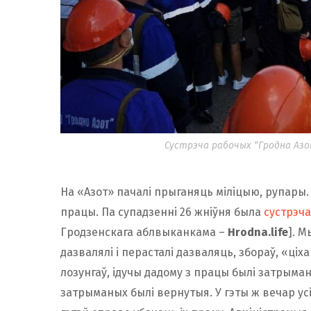
Сустрэча рабочых “Гродна Азот”
На «Азот» пачалі прыганяць міліцыю, рупары.
працы. Па супадзенні 26 жніўня была
сустрэча
Гродзенскага аблвыканкама –
Hrodna.life
]. М
дазвалялі і перасталі дазваляць, збораў, «ціхар
лозунгаў, ідучы дадому з працы былі затрыман
затрыманых былі вернутыя. У гэты ж вечар усі