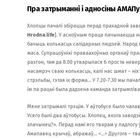
Пра затрыманні і адносіны АМАПу
Хлопцы пачалі збірацца перад прахадной завод
Hrodna.life
]. У асноўным праца пачынаецца на
бачыць колькасць салідарных людзей. Народ 
маса. Супрацоўнікі праваахоўных органаў прав
разгон, там да 8.00 утварылася б проста неве
насамрэч сваю колькасць, калі нас шмат – ніхт
стрэльбы, гэтая іх форма… У 7.20-7.30 мы пачал
ім па рацыі была дадзена каманда затрымліва
Мяне затрымалі трэцім. У аўтобусе было чалаве
Усяго былі два аўтобусы. Хлопец, якога заводз
злачынец?». Перад намі яго тварам у падлогу ў 
Амапавец крычаў, абражаў… <…> Другога – твара