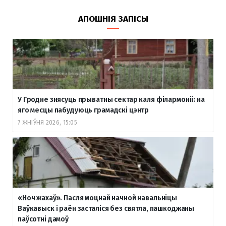
АПОШНІЯ ЗАПІСЫ
У Гродне знясуць прыватны сектар каля філармоніі: на
яго месцы пабудуюць грамадскі цэнтр
7 ЖНІЎНЯ 2026, 15:05
«Ноч жахаў». Пасля моцнай начной навальніцы
Ваўкавыск і раён засталіся без святла, пашкоджаны
паўсотні дамоў