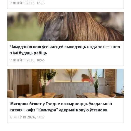
7 ЖНІЎНЯ 2026, 12:56
Чаму дзікія коні ўсё часцей выходзяць на дарогі — і што
з імі будуць рабіць
7 ЖНІЎНЯ 2026, 10:45
Мясцовы бізнес у Гродне пашыраецца. Уладальнікі
гатэля і кафэ “Культура” адкрылі новую ўстанову
6 ЖНІЎНЯ 2026, 14:17