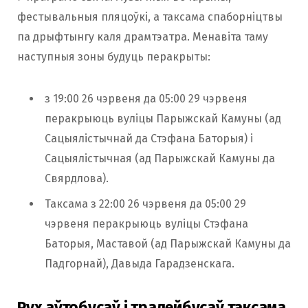
фестывальныя пляцоўкі, а таксама спаборніцтвы
па дрыфтынгу каля драмтэатра. Менавіта таму
наступныя зоны будуць перакрыты:
з 19:00 26 чэрвеня да 05:00 29 чэрвеня
перакрыюць вуліцы Парыжскай Камуны (ад
Сацыялістычнай да Стэфана Баторыя) і
Сацыялістычная (ад Парыжскай Камуны да
Свярдлова).
Таксама з 22:00 26 чэрвеня да 05:00 29
чэрвеня перакрыюць вуліцы Стэфана
Баторыя, Маставой (ад Парыжскай Камуны да
Падгорнай), Давыда Гарадзенскага.
Рух аўтобусаў і тралейбусаў таксама