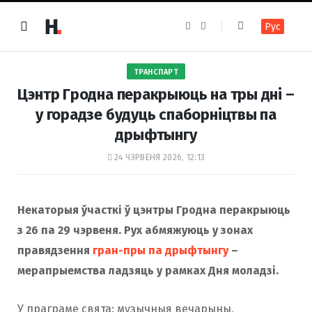
F
I
Рус
a
n
c
s
e
t
b
a
o
g
ТРАНСПАРТ
o
r
k
a
Цэнтр Гродна перакрыюць на тры дні –
m
у горадзе будуць спаборніцтвы па
дрыфтынгу
24 ЧЭРВЕНЯ 2026, 12:13
Некаторыя ўчасткі ў цэнтры Гродна перакрыюць
з 26 па 29 чэрвеня. Рух абмяжуюць у зонах
правядзення
гран-пры па дрыфтынгу
–
мерапрыемства ладзяць у рамках Дня моладзі.
У праграме свята: музычныя вечарыны,