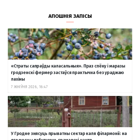
АПОШНІЯ ЗАПІСЫ
«Страты сапраўды каласальныя». Праз спёку і маразы
гродзенскі фермер застаўся практычна без ураджаю
лахіны
7 ЖНІЎНЯ 2026, 16:47
У Гродне знясуць прыватны сектар каля філармоніі: на