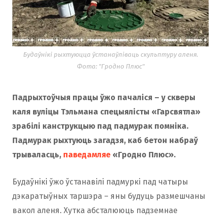
Будаўнікі рыхтуюцца ўстанаўліваць скульптуру аленя.
Фота: "Гродно Плюс"
Падрыхтоўчыя працы ўжо пачаліся – у скверы
каля вуліцы Тэльмана спецыялісты «Гарсвятла» ​​
зрабілі канструкцыю пад падмурак помніка.
Падмурак рыхтуюць загадзя, каб бетон набраў
трываласць,
паведамля
е
«Гродно Плюс».
Будаўнікі ўжо ўстанавілі падмуркі пад чатыры
дэкаратыўных таршэра – яны будуць размешчаны
вакол аленя. Хутка абсталююць падземнае