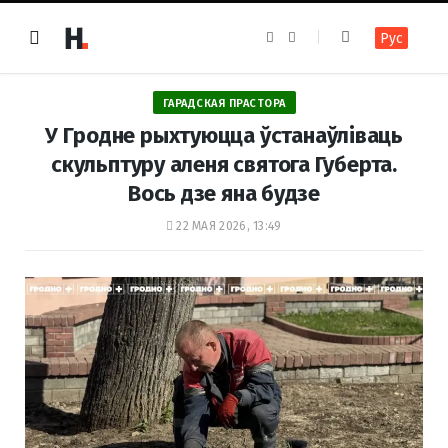
F
I
Рус
a
n
c
s
e
t
b
a
o
g
ГАРАДСКАЯ ПРАСТОРА
o
r
k
a
У Гродне рыхтуюцца ўстанаўліваць
m
скульптуру аленя святога Губерта.
Вось дзе яна будзе
22 МАЯ 2026, 13:49