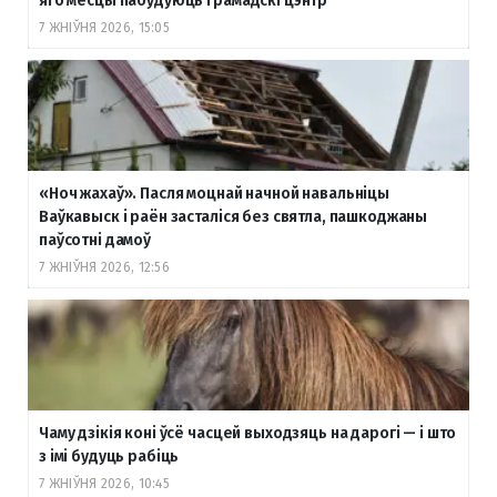
яго месцы пабудуюць грамадскі цэнтр
7 ЖНІЎНЯ 2026, 15:05
«Ноч жахаў». Пасля моцнай начной навальніцы
Ваўкавыск і раён засталіся без святла, пашкоджаны
паўсотні дамоў
7 ЖНІЎНЯ 2026, 12:56
Чаму дзікія коні ўсё часцей выходзяць на дарогі — і што
з імі будуць рабіць
7 ЖНІЎНЯ 2026, 10:45