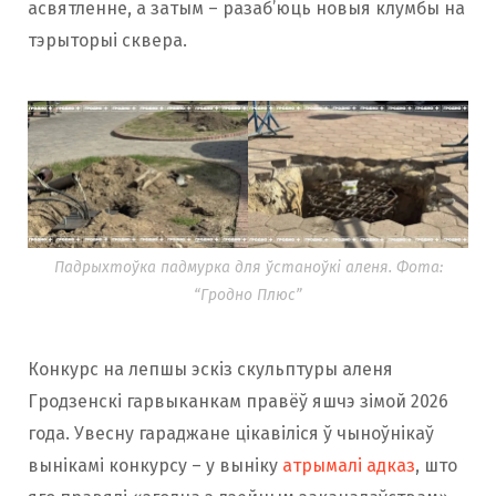
асвятленне, а затым – разаб’юць новыя клумбы на
тэрыторыі сквера.
Падрыхтоўка падмурка для ўстаноўкі аленя. Фота:
“Гродно Плюс”
Конкурс на лепшы эскіз скульптуры аленя
Гродзенскі гарвыканкам правёў яшчэ зімой 2026
года. Увесну гараджане цікавіліся ў чыноўнікаў
вынікамі конкурсу – у выніку
атрымалі адказ
, што