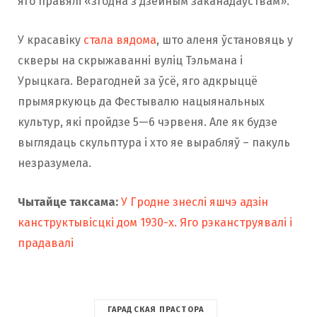
яго правялі «згодна з дзейным заканадаўствам».
У красавіку
стала вядома
, што аленя ўстановяць у
скверы на скрыжаванні вуліц Тэльмана і
Урыцкага. Верагодней за ўсё, яго адкрыццё
прымяркуюць да Фестывалю нацыянальных
культур, які пройдзе 5—6 чэрвеня. Але як будзе
выглядаць скульптура і хто яе вырабляў – пакуль
незразумела.
Чытайце таксама:
У Гродне знеслі яшчэ адзін
канструктывісцкі дом 1930-х. Яго рэканструявалі і
прадавалі
ГАРАДСКАЯ ПРАСТОРА