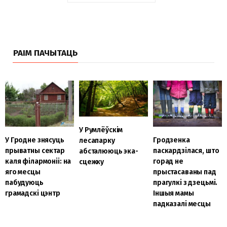
РАІМ ПАЧЫТАЦЬ
У Румлёўскім
У Гродне знясуць
Гродзенка
лесапарку
прыватны сектар
паскардзілася, што
абсталююць эка-
каля філармоніі: на
горад не
сцежку
яго месцы
прыстасаваны пад
пабудуюць
прагулкі з дзецьмі.
грамадскі цэнтр
Іншыя мамы
падказалі месцы