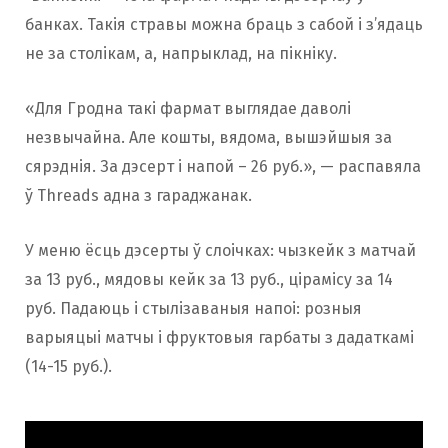
банках. Такія стравы можна браць з сабой і з’ядаць
не за столікам, а, напрыклад, на пікніку.
«Для Гродна такі фармат выглядае даволі
незвычайна. Але кошты, вядома, вышэйшыя за
сярэднія. За дэсерт і напой – 26 руб.», — распавяла
ў Threads адна з гараджанак.
У меню ёсць дэсерты ў слоічках: чызкейк з матчай
за 13 руб., мядовы кейк за 13 руб., цірамісу за 14
руб. Падаюць і стылізаваныя напоі: розныя
варыяцыі матчы і фруктовыя гарбаты з дадаткамі
(14-15 руб.).