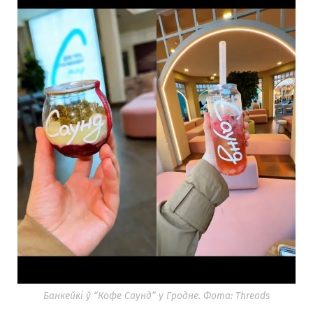
Банкейкі ў “Кофе Саунд” у Гродне. Фота: Threads