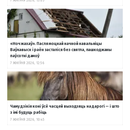
7 ЖНІЎНЯ 2026, 15:05
«Ноч жахаў». Пасля моцнай начной навальніцы
Ваўкавыск і раён засталіся без святла, пашкоджаны
паўсотні дамоў
7 ЖНІЎНЯ 2026, 12:56
Чаму дзікія коні ўсё часцей выходзяць на дарогі — і што
з імі будуць рабіць
7 ЖНІЎНЯ 2026, 10:45