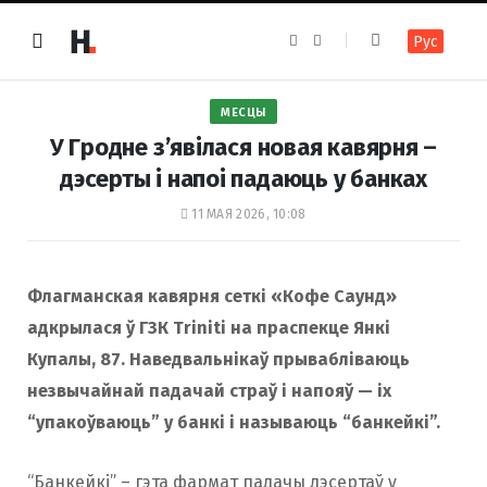
F
I
Рус
a
n
c
s
e
t
b
a
o
g
МЕСЦЫ
o
r
k
a
У Гродне з’явілася новая кавярня –
m
дэсерты і напоі падаюць у банках
11 МАЯ 2026, 10:08
Флагманская кавярня сеткі «Кофе Саунд»
адкрылася ў ГЗК Triniti на праспекце Янкі
Купалы, 87. Наведвальнікаў прывабліваюць
незвычайнай падачай страў і напояў — іх
“упакоўваюць” у банкі і называюць “банкейкі”.
“Банкейкі” – гэта фармат падачы дэсертаў у