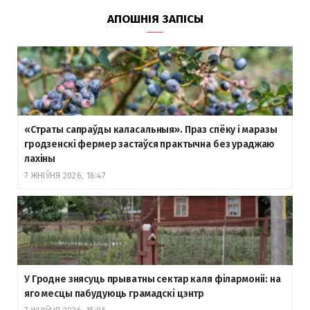
АПОШНІЯ ЗАПІСЫ
«Страты сапраўды каласальныя». Праз спёку і маразы
гродзенскі фермер застаўся практычна без ураджаю
лахіны
7 ЖНІЎНЯ 2026, 16:47
У Гродне знясуць прыватны сектар каля філармоніі: на
яго месцы пабудуюць грамадскі цэнтр