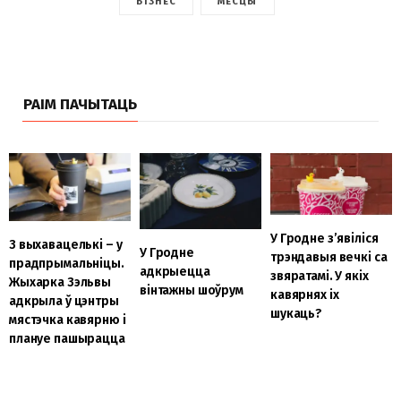
БІЗНЕС
МЕСЦЫ
РАІМ ПАЧЫТАЦЬ
У Гродне з’явіліся
З выхавацелькі – у
У Гродне
трэндавыя вечкі са
прадпрымальніцы.
адкрыецца
звяратамі. У якіх
Жыхарка Зэльвы
вінтажны шоўрум
кавярнях іх
адкрыла ў цэнтры
шукаць?
мястэчка кавярню і
плануе пашырацца