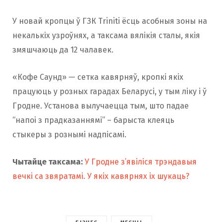
У новай кропцы ў ГЗК Triniti ёсць асобныя зоны на
некалькіх узроўнях, а таксама вялікія сталы, якія
змяшчаюць да 12 чалавек.
«Кофе Саунд» — сетка кавярняў, кропкі якіх
працуюць у розных гарадах Беларусі, у тым ліку і ў
Гродне. Установа вылучаецца тым, што падае
“напоі з прадказаннямі” – барыста клеяць
стыкеры з рознымі надпісамі.
Чытайце таксама:
У Гродне з’явіліся трэндавыя
вечкі са звяратамі. У якіх кавярнях іх шукаць?