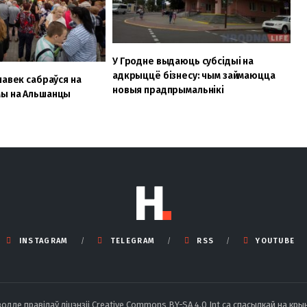
У Гродне выдаюць субсідыі на
адкрыццё бізнесу: чым займаюцца
лавек сабраўся на
новыя прадпрымальнікі
ы на Альшанцы
INSTAGRAM
TELEGRAM
RSS
YOUTUBE
ле правілаў ліцэнзіі Creative Commons BY-SA 4.0 Int са спасылкай на крын