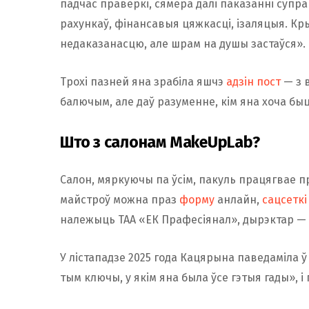
Праверкі КДК і схаваная выручка
падчас праверкі, сямёра далі паказанні супр
рахункаў, фінансавыя цяжкасці, ізаляцыя. Кр
Пазней стала вядома, што ў кастрычніку 2
недаказанасцю, але шрам на душы застаўся».
вынікі праверкі салона прыгажосці ў Грод
выручкі, ухіленне ад выплаты падаткаў і 
Трохі пазней яна зрабіла яшчэ
адзін пост
— з в
ад кліентаў не адлюстроўваліся ў афіцыйн
балючым, але даў разуменне, кім яна хоча быц
аплаты супрацоўнікаў і асабістых патрэб.
Што з салонам MakeUpLab?
Сума схаванай выручкі, паводле інфармац
Гродзенскай вобласці, перавысіла 400 тыс
Салон, мяркуючы па ўсім, пакуль працягвае 
заробкаў склалі больш за 50 тыс. рублёў. 
майстроў можна праз
форму
анлайн,
сацсеткі
супраць салона MakeUpLab на вуліцы Замк
належыць ТАА «ЕК Прафесіянал», дырэктар — М
уладальніцай якога і з’яўляецца Кацярына 
У лістападзе 2025 года Кацярына паведаміла ў
У кастрычніку 2024 года ТАА «Мэйкаплаб»,
тым ключы, у якім яна была ўсе гэтыя гады», 
Упраўлення дэпартамента фінансавых расс