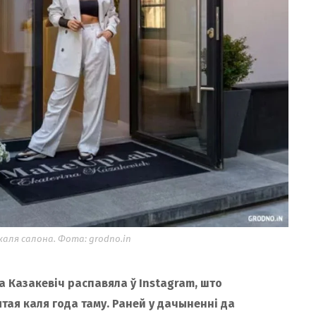
аля салона. Фота: grodno.in
 Казакевіч распавяла ў Instagram, што
ая каля года таму. Раней у дачыненні да