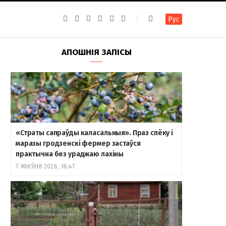
F
I
T
R
Y
В
Рус
a
n
e
S
o
к
c
s
l
S
u
о
e
t
e
T
н
b
a
g
u
т
АПОШНІЯ ЗАПІСЫ
o
g
r
b
а
o
r
a
e
к
k
a
m
т
m
е
«Страты сапраўды каласальныя». Праз спёку і
маразы гродзенскі фермер застаўся
практычна без ураджаю лахіны
7 ЖНІЎНЯ 2026, 16:47