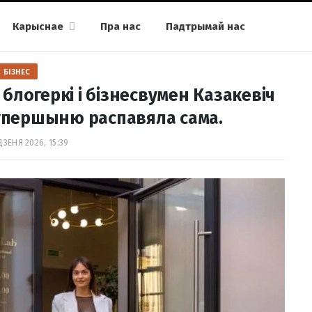
Карыснае
Пра нас
Падтрымай нас
БІЗНЕС
блогеркі і бізнесвумен Казакевіч
 ўпершыню распавяла сама.
ДЗЕНЯ 2026, 15:39