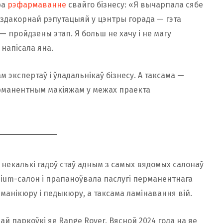
. Зараз ТАА «Мэйкаплаб»
знаходзіцца
ў працэсе
ра
рэфармаванне
свайго бізнесу: «Я вычарпала сябе
уры банкруцтва.
бездакорнай рэпутацыяй у цэнтры горада — гэта
— пройдзены этап. Я больш не хачу і не магу
 напісала яна.
 экспертаў і ўладальнікаў бізнесу. А таксама —
ерманентным макіяжам у межах праекта
а некалькі гадоў стаў адным з самых вядомых салонаў
mium-салон і прапаноўвала паслугі перманентнага
 манікюру і педыкюру, а таксама ламінавання вій.
ай паркоўкі яе Range Rover. Вясной 2024 года на яе