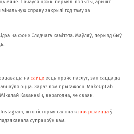
аць мяне. Пачаўся цяжкі перыяд: допыты, арышт
ымінальную справу закрылі год таму за
024 года Камітэт дзяржкантролю абнародаваў
не. Паводле даных ведамства, выявілі ўтойванне
выплаты заробкаў «у канвертах». Наяўныя грошы
ідэа на фоне Следчага камітэта. Маўляў, перыяд быў
ай справаздачнасці і выкарыстоўваліся для
ь.
ыі дэпартамента фінансавых расследаванняў па
. рублёў, а нявыплачаныя падаткі з «шэрых»
працаваць: на
сайце
ёсць прайс паслуг, запісацца да
Па гэтым факце
распачалі
крымінальную справу
абнаўляюцца. Зараз дом прыгажосці MakeUpLab
авай у Гродне (раней — на Падольнай),
ікалай Казакевіч, верагодна, яе сваяк.
Казакевіч.
 Instagram, што гісторыя салона «
завяршаецца
ў
 якое належыць Казакевіч,
падало пазоў
супраць
і падзякавала супрацоўнікам.
ледаванняў КДК па Гродзенскай вобласці.