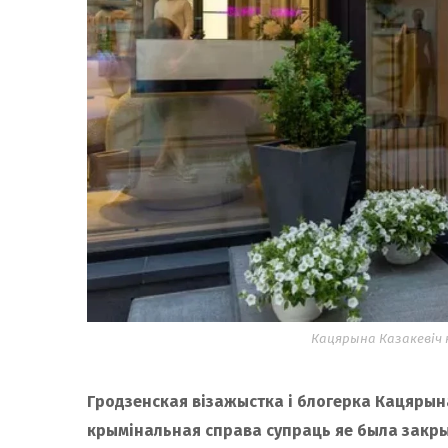
Кацярына Казакевіч к
Гродзенская візажыстка і блогерка Кацярына
крымінальная справа супраць яе была закрыт