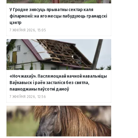
У Гродне знясуць прыватны сектар каля
філармоніі: на яго месцы пабудуюць грамадскі
цэнтр
7 ЖНІЎНЯ 2026, 15:05
«Ноч жахаў». Пасля моцнай начной навальніцы
Ваўкавыск і раён засталіся без святла,
пашкоджаны паўсотні дамоў
7 ЖНІЎНЯ 2026, 12:56