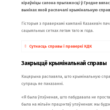
кіраўніцы салона прыгажосці ў Гродне вяла
выніках якой распачалі крымінальную справ
Гісторыя з праверкамі кампаніі Казакевіч пач
сацыяльных сетках летам таго ж года.
Сутнасць справы і праверкі КДК
У пасце ад 2 чэрвеня 2023 года адзначалас
Закрыццё крымінальнай справы
дзяржорганамі ўжо чатыры месяцы. Гэта ма
цікавыя размовы пра тое, хто гэта зрабіў
Кацярына распавяла, што крымінальную справ
натуральная частка ўзаемадзеяння дзяржа
супраць яе паказанні.
кампаній. Чаму я? Таму што першая. Ва ўсім 
«Я была ўпэўненая, што пабудавала не проста 
раздражняе…»
была на мільён працэнтаў упэўненая: мы будз