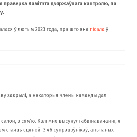
ся праверка Камітэта дзяржаўнага кантролю, па
у.
алася ў лютым 2023 года, пра што яна
пісала
ў
я: «Арганізацыя праходзіць праверку
я першая афіцыйная заява, без чутак. Мне не
. Для мяне дзейнасць кантрольных органаў —
у закрылі, а некаторыя члены каманды далі
вы і бізнесу, накіраваная на паляпшэнне працы
і заўсёды. Кагосьці гэта натхняе, кагосьці
салон, а сям’ю. Калі мне высунулі абвінавачанні, я
ем стаяць сцяной. З 46 супрацоўнікаў, апытаных