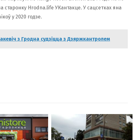
а старонку Hrodna.life УКантакце. У сацсетках яна
ікоў у 2020 годзе.
закевіч з Гродна судзіцца з Дзяржкантролем