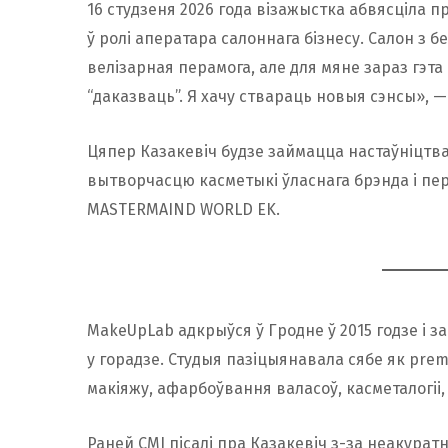
Справа разглядалася ў эканамічным судзе
16 студзеня 2026 года візажыстка абвясціла п
ліквідацыі і з лютага 2024 года — у працэд
ў ролі аператара салоннага бізнесу. Салон з 
велізарная перамога, але для мяне зараз гэта 
“даказваць”. Я хачу ствараць новыя сэнсы», —
Цяпер Казакевіч будзе займацца настаўніцтвам
вытворчасцю касметыкі ўласнага брэнда і п
MASTERMAIND WORLD EK.
MakeUpLab адкрыўся ў Гродне ў 2015 годзе і з
у горадзе. Студыя пазіцыянавала сябе як pre
макіяжу, афарбоўвання валасоў, касметалогіі,
Раней СМІ пісалі пра Казакевіч з-за неакуратн