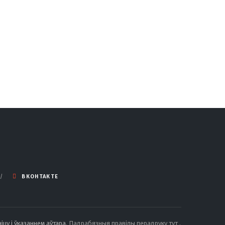
ВКОНТАКТЕ
іцу і ўказаннем аўтара.
Падрабязныя правілы перадруку тут
.