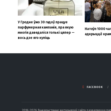
У Гродне ўжо 30 гадоў працуе
парфумерная кампанія, пра якую
Натоўп 1000 ча
многія даведаліся толькі цяпер —
адкрыццё крам
вось дзе яго купіць
FACEBOOK
2016-2026 Выкарыстанне матэрыялаў сайта дазваляецца павод