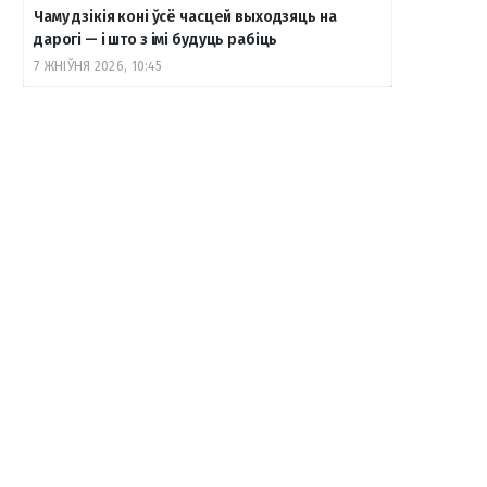
Чаму дзікія коні ўсё часцей выходзяць на
дарогі — і што з імі будуць рабіць
7 ЖНІЎНЯ 2026, 10:45