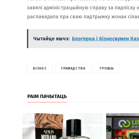
завялі адміністрацыйную справу за падпіску н
распавядала пра сваю падтрымку жонак сілав
Чытайце яшчэ:
Блогерка і бізнесвумен Ка
БІЗНЕС
ГРАМАДСТВА
ГРОШЫ
РАІМ ПАЧЫТАЦЬ