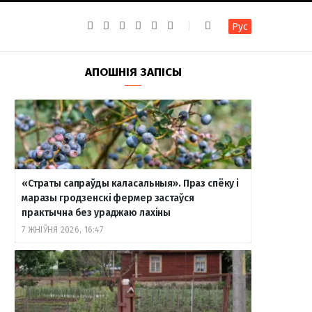
F
I
T
R
Y
В
Рус
a
n
e
S
o
к
c
s
l
S
u
о
e
t
e
T
н
b
a
g
u
т
АПОШНІЯ ЗАПІСЫ
o
g
r
b
а
o
r
a
e
к
k
a
m
т
m
е
«Страты сапраўды каласальныя». Праз спёку і
маразы гродзенскі фермер застаўся
практычна без ураджаю лахіны
7 ЖНІЎНЯ 2026, 16:47