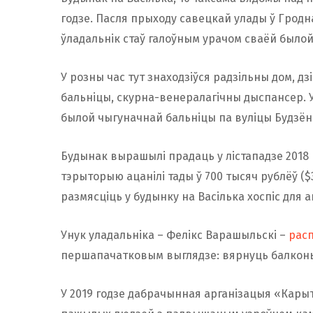
годзе. Пасля прыходу савецкай улады ў Грод
ўладальнік стаў галоўным урачом сваёй былой 
У розны час тут знаходзіўся радзільны дом, д
бальніцы, скурна-венералагічны дыспансер. У
былой чыгуначнай бальніцы па вуліцы Будзённа
Будынак вырашылі прадаць у лістападзе 2018 
тэрыторыю ацанілі тады ў 700 тысяч рублёў ($
размясціць у будынку на Васілька хоспіс для 
Унук уладальніка – Фелікс Варашыльскі –
рас
першапачатковым выглядзе: вярнуць балконы, 
У 2019 годзе дабрачынная арганізацыя «Кар