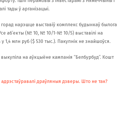
орту. Ішлі перамовы з інвестарамі з Нямеччыны і
лі тады ў арганізацыі.
ою горад нарэшце выставіў комплекс будынкаў былога
Усе аб’екты (№ 10, № 10/1-№ 10/5) выставілі на
у 1,4 млн руб ($ 530 тыс.). Пакупнік не знайшоўся.
ў выкупіла на аўкцыёне кампанія “Белбурбуд”. Кошт
 адрэстаўравалі драўляныя дзверы. Што не так?