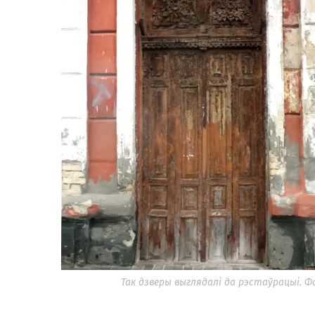
Так дзверы выглядалі да рэстаўрацыі. 