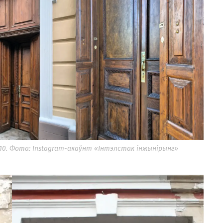
 10. Фота: Instagram-акаўнт «Інтэлстак інжынірынг»