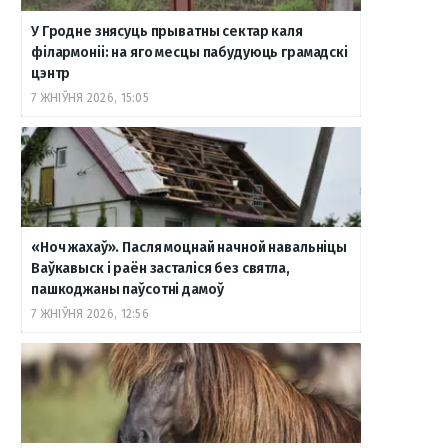
У Гродне знясуць прыватны сектар каля
філармоніі: на яго месцы пабудуюць грамадскі
цэнтр
7 ЖНІЎНЯ 2026, 15:05
«Ноч жахаў». Пасля моцнай начной навальніцы
Ваўкавыск і раён засталіся без святла,
пашкоджаны паўсотні дамоў
7 ЖНІЎНЯ 2026, 12:56