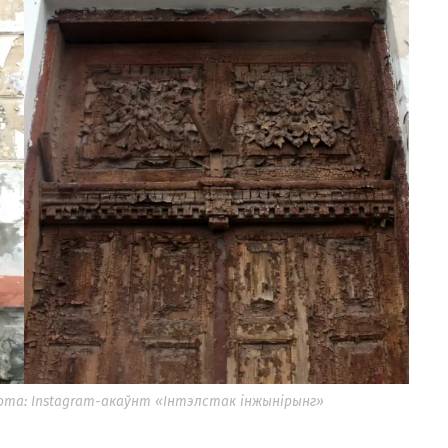
Фота: Instagram-акаўнт «Інтэлстак інжынірынг»