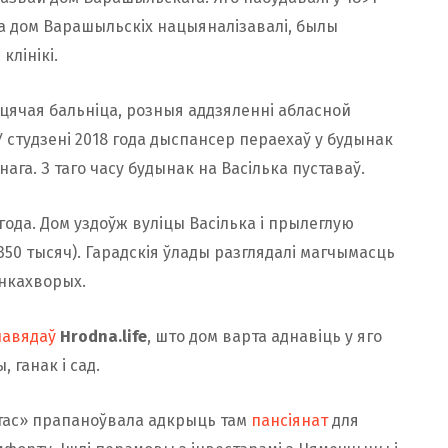
на дом Варашыльскіх нацыяналізавалі, былы
клінікі.
зіцячая бальніца, розныя аддзяленні абласной
 студзені 2018 года дыспансер пераехаў у будынак
га. З таго часу будынак на Васілька пуставаў.
года. Дом уздоўж вуліцы Васілька і прылеглую
350 тысяч). Гарадскія ўлады разглядалі магчымасць
анкахворых.
павядаў
Hrodna.life
, што дом варта аднавіць у яго
ганак і сад.
ытас» прапаноўвала адкрыць там
пансіянат
для