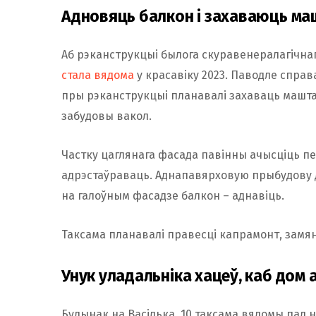
Адновяць балкон і захаваюць ма
Аб рэканструкцыі былога скуравенералагічнаг
стала вядома
у красавіку 2023. Паводле спра
пры рэканструкцыі планавалі захаваць машта
забудовы вакол.
Частку цаглянага фасада павінны ачысціць пес
адрэстаўраваць. Аднапавярховую прыбудову да
на галоўным фасадзе балкон – аднавіць.
Таксама планавалі правесці капрамонт, замяні
Унук уладальніка хацеў, каб дом
Будынак на Васілька, 10 таксама вядомы пад н