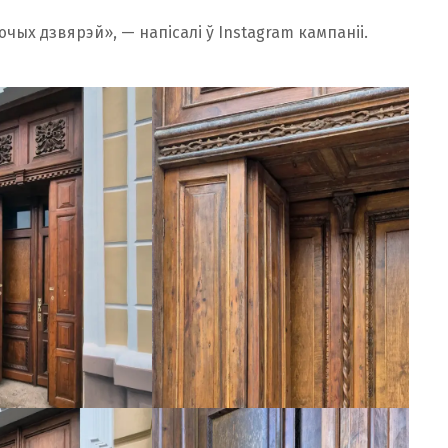
чых дзвярэй», — напісалі ў Instagram кампаніі.