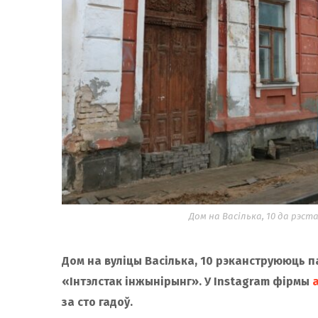
Дом на Васілька, 10 да рэстаў
Дом на вуліцы Васілька, 10 рэканструююць 
«Інтэлстак інжынірынг»
. У Instagram фірмы
за сто гадоў.