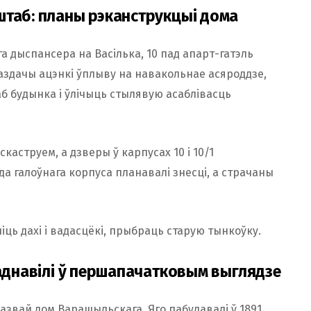
штаб: планы рэканструкцыі дома
а дыспансера на Васілька, 10 пад апарт-гатэль
ваздачы ацэнкі ўплыву на навакольнае асяроддзе,
б будынка і ўлічыць стылявую асаблівасць
каструем, а дзверы ў карпусах 10 і 10/1
 галоўнага корпуса планавалі знесці, а страчаны
ць дахі і вадасцёкі, прыбраць старую тынкоўку.
 аднавілі ў першапачатковым выглядзе
азвай дом Варашыльскага. Яго пабудавалі ў 1891