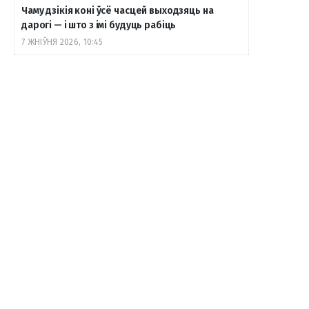
Чаму дзікія коні ўсё часцей выходзяць на
дарогі — і што з імі будуць рабіць
7 ЖНІЎНЯ 2026, 10:45