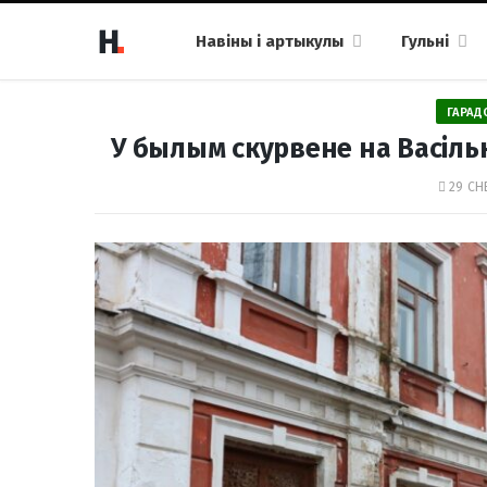
Навіны і артыкулы
Гульні
ГАРАД
У былым скурвене на Васіль
29 СН