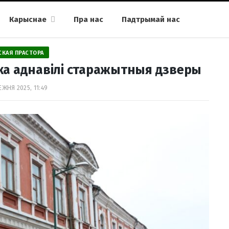
Карыснае
Пра нас
Падтрымай нас
СКАЯ ПРАСТОРА
ка аднавілі старажытныя дзверы
ЕЖНЯ 2025, 11:49