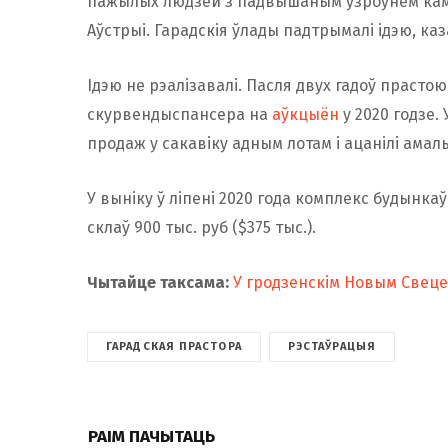
пажылых людзей з падвышаным узроўнем камф
Аўстрыі. Гарадскія ўлады падтрымалі ідэю, каза
Ідэю не рэалізавалі. Пасля двух гадоў праст
скурвендыспансера на
аўкцыён
у 2020 годзе. 
продаж у сакавіку адным лотам і ацанілі амаль 
У выніку ў ліпені 2020 года комплекс будынка
склаў 900 тыс. руб ($375 тыс.).
Чытайце таксама:
У гродзенскім Новым Свеце
ГАРАДСКАЯ ПРАСТОРА
РЭСТАЎРАЦЫЯ
РАІМ ПАЧЫТАЦЬ