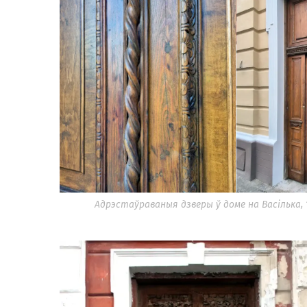
Адрэстаўраваныя дзверы ў доме на Васілька,