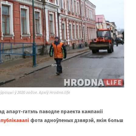
рацыі ў 2020 годзе. Архіў Hrodna.life
пад апарт-гатэль паводле праекта
кампаніі
апублікавалі
фота адноўленых дзвярэй, якім больш