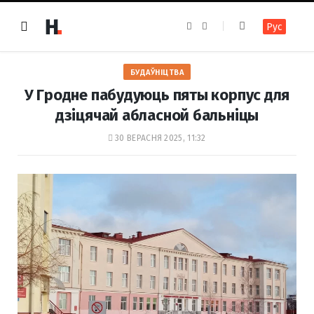
F
I
Рус
a
n
c
s
e
t
b
a
o
g
БУДАЎНІЦТВА
o
r
k
a
У Гродне пабудуюць пяты корпус для
m
дзіцячай абласной бальніцы
30 ВЕРАСНЯ 2025, 11:32