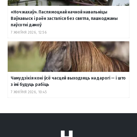
«Ноч жахаў». Пасля моцнай начной навальніцы
Ваўкавыск і раён засталіся без святла, пашкоджаны
паўсотні дамоў
7 ЖНІЎНЯ 2026, 12:56
Чаму дзікія коні ўсё часцей выходзяць на дарогі — і што
з імі будуць рабіць
7 ЖНІЎНЯ 2026, 10:45