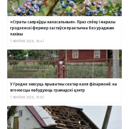
«Страты сапраўды каласальныя». Праз спёку і маразы
гродзенскі фермер застаўся практычна без ураджаю
лахіны
7 ЖНІЎНЯ 2026, 16:47
У Гродне знясуць прыватны сектар каля філармоніі: на
яго месцы пабудуюць грамадскі цэнтр
7 ЖНІЎНЯ 2026, 15:05