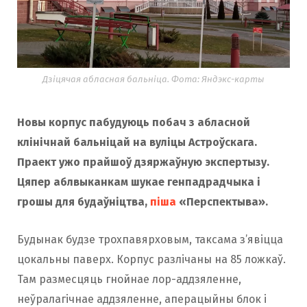
Дзіцячая абласная бальніца. Фота: Яндэкс-карты
Новы корпус пабудуюць побач з абласной
клінічнай бальніцай на вуліцы Астроўскага.
Праект ужо прайшоў дзяржаўную экспертызу.
Цяпер аблвыканкам шукае генпадрадчыка і
грошы для будаўніцтва,
піша
«Перспектыва».
Будынак будзе трохпавярховым, таксама з’явіцца
цокальны паверх. Корпус разлічаны на 85 ложкаў.
Там размесцяць гнойнае лор-аддзяленне,
неўралагічнае аддзяленне, аперацыйны блок і