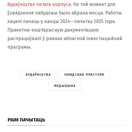
будаўніцтве пятага корпуса
. На той момант для
ўзвядзення пабудовы было абрана месца. Работы
хацелі пачаць у канцы 2024—пачатку 2025 года.
Праектна-каштарысную дакументацыю
распрацоўвалі ў рамках абласной інвестыцыйнай
праграмы.
БУДАЎНІЦТВА
ГАРАДСКАЯ ПРАСТОРА
МЕДЫЦЫНА
РАІМ ПАЧЫТАЦЬ