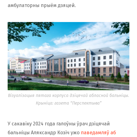
амбулаторны прыём дзяцей.
Візуалізацыя пятага корпуса дзіцячай абласной бальніцы.
Крыніца: газета “Перспектыва”
У сакавіку 2024 года галоўны ўрач дзіцячай
бальніцы Аляксандр Козіч ужо
паведамляў аб