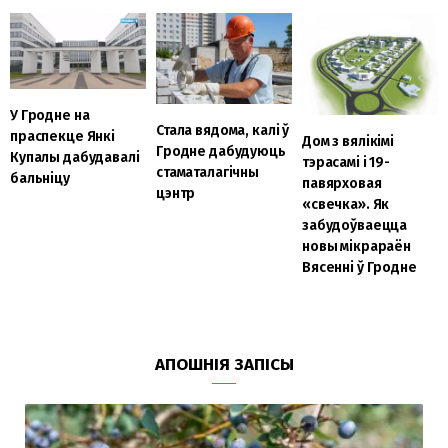
У Гродне на
Стала вядома, калі ў
праспекце Янкі
Дом з вялікімі
Гродне дабудуюць
Купалы дабудавалі
тэрасамі і 19-
стаматалагічны
бальніцу
павярховая
цэнтр
«свечка». Як
забудоўваецца
новы мікрараён
Вясенні ў Гродне
АПОШНІЯ ЗАПІСЫ