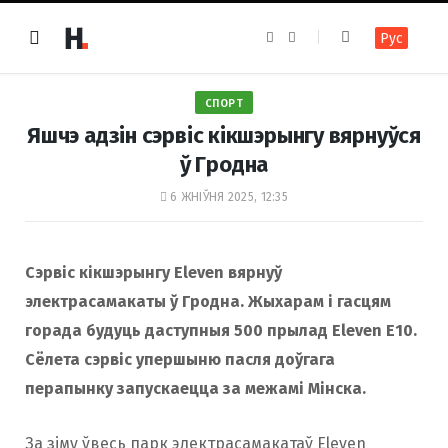
F
I
Рус
a
n
c
s
e
t
b
a
o
g
СПОРТ
o
r
k
a
Яшчэ адзін сэрвіс кікшэрынгу вярнуўся
m
ў Гродна
6 ЖНІЎНЯ 2025, 12:35
Сэрвіс кікшэрынгу Eleven вярнуў
электрасамакаты ў Гродна. Жыхарам і гасцям
горада будуць даступныя 500 прылад Eleven E10.
Сёлета сэрвіс упершыню пасля доўгага
перапынку запускаецца за межамі Мінска.
За зіму ўвесь парк электрасамакатаў Eleven