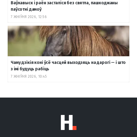
Ваўкавыск і раён засталіся без святла, пашкоджаны
паўсотні дамоў
7 ЖНІЎНЯ 2026, 12:56
Чаму дзікія коні ўсё часцей выходзяць на дарогі — і што
з імі будуць рабіць
7 ЖНІЎНЯ 2026, 10:45