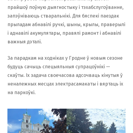
прайшоў поўную дыягностыку і тэхабслугоўванне,
запэўніваюць стваральнікі. Для бяспекі паездак
прыладам абнавілі ручкі, шыны, крылы, праверылі
і аднавілі акумулятары, правялі рамонт і абнавілі
важныя дэталі.
За парадкам на ходніках у Гродне ў новым сезоне
будуць сачыць спецыяльныя супрацоўнікі —
cкаўты. Іх задача своечасова адсочваць кінутыя ў
неналежных месцах электрасамакаты і вяртаць іх
на паркоўкі.