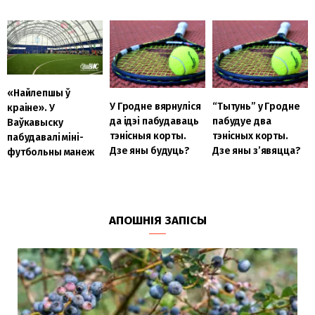
«Найлепшы ў
У Гродне вярнуліся
“Тытунь” у Гродне
краіне». У
да ідэі пабудаваць
пабудуе два
Ваўкавыску
тэнісныя корты.
тэнісных корты.
пабудавалі міні-
Дзе яны будуць?
Дзе яны з’явяцца?
футбольны манеж
АПОШНІЯ ЗАПІСЫ