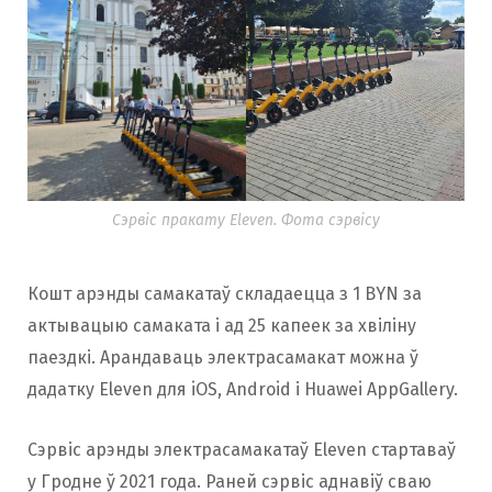
Сэрвіс пракату Eleven. Фота сэрвісу
Кошт арэнды самакатаў складаецца з 1 BYN за
актывацыю самаката і ад 25 капеек за хвіліну
паездкі. Арандаваць электрасамакат можна ў
дадатку Eleven для iOS, Android і Huawei AppGallery.
Сэрвіс арэнды электрасамакатаў Eleven стартаваў
у Гродне ў 2021 года. Раней сэрвіс аднавіў сваю