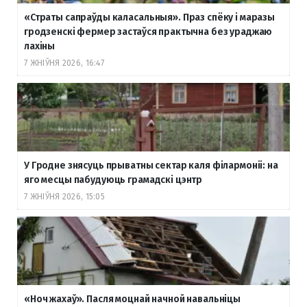
«Страты сапраўды каласальныя». Праз спёку і маразы
гродзенскі фермер застаўся практычна без ураджаю
лахіны
7 ЖНІЎНЯ 2026, 16:47
У Гродне знясуць прыватны сектар каля філармоніі: на
яго месцы пабудуюць грамадскі цэнтр
7 ЖНІЎНЯ 2026, 15:05
«Ноч жахаў». Пасля моцнай начной навальніцы