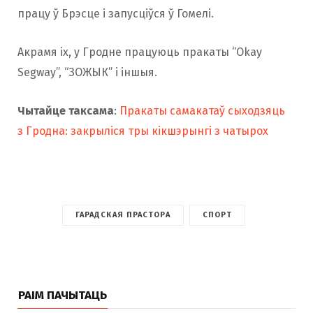
працу ў Брэсце і запусціўся ў Гомелі.
Акрамя іх, у Гродне працуюць пракаты “Okay
Segway”, “ЗОЖЫК” і іншыя.
Чытайце таксама
:
Пракаты самакатаў сыходзяць
з Гродна: закрыліся тры кікшэрынгі з чатырох
ГАРАДСКАЯ ПРАСТОРА
СПОРТ
РАІМ ПАЧЫТАЦЬ