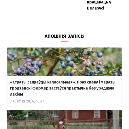
працаваць у
Беларусі
АПОШНІЯ ЗАПІСЫ
«Страты сапраўды каласальныя». Праз спёку і маразы
гродзенскі фермер застаўся практычна без ураджаю
лахіны
7 ЖНІЎНЯ 2026, 16:47