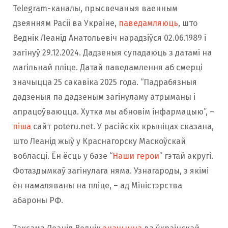
Telegram-каналы, прысвечаныя ваенным
дзеянням Расіі ва Украіне,
паведамляюць
, што
Веднік Леанід Анатольевіч нарадзіўся 02.06.1989 і
загінуў 29.12.2024. Дадзеныя супадаюць з датамі на
магільнай пліце. Датай паведамлення аб смерці
значыцца 25 сакавіка 2025 года. “Падрабязныя
дадзеныя па дадзеным загінуламу атрыманы і
апрацоўваюцца. Хутка мы абновім інфармацыю”, –
піша
сайт poteru.net. У расійскіх крыніцах сказана,
што Леанід жыў у Краснагорску Маскоўскай
вобласці. Ён ёсць у базе “
Наши герои
” гэтай акругі.
Фотаздымкаў загінулага няма. Узнагароды, з якімі
ён намаляваны на пліце, – ад Міністэрства
абароны РФ.