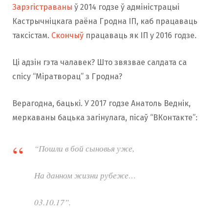
Зарэгістраваны
ў 2014 годзе ў адміністрацыі
Кастрычніцкага раёна Гродна ІП, каб працаваць
таксістам.
Скончыў
працаваць як ІП у 2016 годзе.
Ці адзін гэта чалавек? Што звязвае салдата са
спісу “Міратворац” з Гродна?
Верагодна, бацькі. У 2017 годзе Анатоль Веднік,
меркаваны бацька загінулага, пісаў “ВКонтакте”:
“Пошли в бой сыновья уже,
На данном жизни рубеже…
03.10.17”.