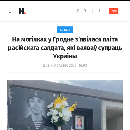
F
I
Рус
a
n
c
s
e
t
b
a
o
g
АСОБА
o
r
k
a
На могілках у Гродне з’явілася пліта
m
расійскага салдата, які ваяваў супраць
Украіны
23 КРАСАВІКА 2025, 16:03