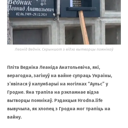
Леанід Веднік. Скрыншот з відэа вытворцы помнікаў
Пліта Ведніка Леаніда Анатольевіча, які,
верагодна, загінуў на вайне супраць Украіны,
з’явілася ў калумбарыі на могілках “Аульс” у
Гродне. Яна трапіла на рэкламнае відэа
вытворцы помнікаў. Рэдакцыя Hrodna.life
вывучыла, як хлопец з Гродна мог трапіць на
вайну.