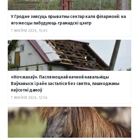
У Гродне знясуць прыватны сектар каля філармоніі: на
яго месцы пабудуюць грамадскі цэнтр
7 ЖНІЎНЯ 2026, 15:05
«Ноч жахаў». Пасля моцнай начной навальніцы
Ваўкавыск і раён засталіся без святла, пашкоджаны
паўсотні дамоў
7 ЖНІЎНЯ 2026, 12:56