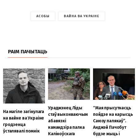
АСОБЫ
ВАЙНА ВА УКРАІНЕ
РАІМ ПАЧЫТАЦЬ
Ураджэнец Ліды
“Мая прысутнасць
На магіле загінулага
стаў выконваючым
пойдзе на карысць
на вайне ва Украіне
абавязкі
Саюзу палякаў”.
гродзенца
камандзіра палка
Анджэй Пачобут
ўсталявалі помнік
Каліноўскага
будзе жыць і