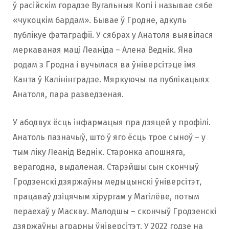
ў расійскім горадзе Вугальныя Копі і называе сябе
«чукоцкім бардам». Бывае ў Гродне, адкуль
публікуе фатаграфіі. У сябрах у Анатоля выявілася
меркаваная маці Леаніда – Алена Веднік. Яна
родам з Гродна і вучылася ва ўніверсітэце імя
Канта ў Калінінградзе. Мяркуючы па публікацыях
Анатоля, пара разведзеная.
У абодвух ёсць інфармацыя пра дзяцей у профілі.
Анатоль пазначыў, што ў яго ёсць трое сыноў – у
тым ліку Леанід Веднік. Старонка апошняга,
верагодна, выдаленая. Старэйшы сын скончыў
Гродзенскі дзяржаўны медыцынскі ўніверсітэт,
працаваў дзіцячым хірургам у Магілёве, потым
пераехаў у Маскву. Малодшы – скончыў Гродзенскі
дзяржаўны аграрны ўніверсітэт. У 2022 годзе на