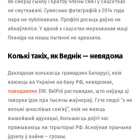
Аб смерці сыноў і братоў члены сям’і ў сацсетках
не смуткавалі. Сумесных фатаграфій з 2014 года
пара не публікавала. Профілі досыць даўно не
абнаўляліся. У адной з сацсетак меркаваная маці
Леаніда на нашы пытанні не адказала.
Колькі такіх, як Веднік — невядома
Дакладная колькасць грамадзян Беларусі, якія
ваююць ва Украіне на баку РФ, невядомая,
паведамляе
DW. BelPol распавядае, што наўрад ці
гаворка ідзе пра тысячы жаўнераў. Гэта людзі “з не
вельмі шчаслівых сем’яў”, якія не маюць
вышэйшай адукацыі, большасць доўгі час
пражываюць на тэрыторыі РФ. Асноўная прычына
ўдзелу ў вайне – грошы.