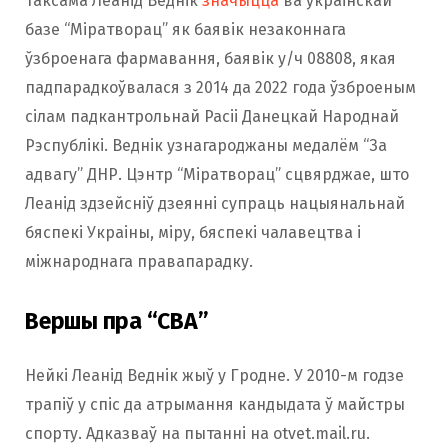
Таксама Леанід Веднік
значыцца
ва ўкраінскай
базе “Міратворац” як баявік незаконнага
ўзброенага фармавання, баявік у/ч 08808, якая
падпарадкоўвалася з 2014 да 2022 года ўзброеным
сілам падкантрольнай Расіі Данецкай Народнай
Рэспублікі. Веднік узнагароджаны медалём “За
адвагу” ДНР. Цэнтр “Міратворац” сцвярджае, што
Леанід здзейсніў дзеянні супраць нацыянальнай
бяспекі Украіны, міру, бяспекі чалавецтва і
міжнароднага правапарадку.
Вершы пра “СВА”
Нейкі Леанід Веднік жыў у Гродне. У 2010-м годзе
трапіў у спіс да атрымання кандыдата ў майстры
спорту. Адказваў на пытанні на otvet.mail.ru.