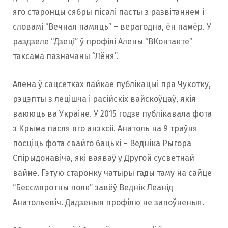
яго старонцы сябры пісалі пасты з развітаннем і
словамі “Вечная памяць” – верагодна, ён памёр. У
раздзеле “Дзеці” ў профілі Алены “ВКонтакте”
таксама пазначаны “Лёня”.
Алена ў сацсетках лайкае публікацыі пра Чукотку,
рэцэпты з лецішча і расійскіх вайскоўцаў, якія
ваююць ва Украіне. У 2015 годзе публікавала фота
з Крыма пасля яго анэксіі. Анатоль на 9 траўня
посціць фота свайго бацькі – Ведніка Рыгора
Спірыдонавіча, які ваяваў у Другой сусветнай
вайне. Гэтую старонку чатыры гады таму на сайце
“Бессмяротны полк” завёў Веднік Леанід
Анатольевіч. Дадзеныя профілю не запоўненыя.