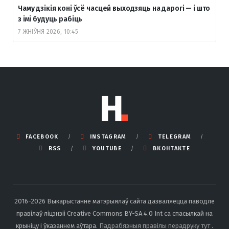
Чаму дзікія коні ўсё часцей выходзяць на дарогі — і што
з імі будуць рабіць
7 ЖНІЎНЯ 2026, 10:45
FACEBOOK
INSTAGRAM
TELEGRAM
RSS
YOUTUBE
ВКОНТАКТЕ
2016-2026 Выкарыстанне матэрыялаў сайта дазваляецца паводле
правілаў ліцэнзіі Creative Commons BY-SA 4.0 Int са спасылкай на
крыніцу і ўказаннем аўтара.
Падрабязныя правілы перадруку тут
.