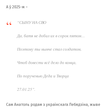
А ў 2025-м –
“СЫНУ НА СВО
Да, батя не добил их в сорок пятом…
Поэтому ты нынче стал солдатом,
Чтоб довести всё дело до конца,
По порученью Деда и Творца
27.01.25”.
Сам Анатоль родам з украінскага Лебядзіна, жыве