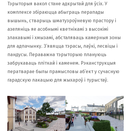
Тэрыторыя вакол стане адкрытай для ўсіх. У
комплексе збіраюцца абыграць перапады
вышынь, стварыць шматузроўневую прастору і
азеляніць яе асобнымі кветнікамі з высокімі
злакавымі і хмызамі, абсталяваць камерныя зоны
для адпачынку. З’явяцца тэрасы, лаўкі, лесвіцы і
пандусы. Пераважна тэрыторыю плануюць
забрукаваць пліткай і каменем. Рэканструкцыя
ператварае былы прамысловы аб’ект у сучасную
гарадскую лакацыю для жыхароў і турыстаў.