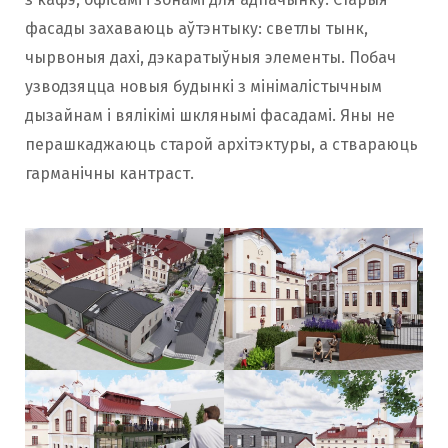
фасады захаваюць аўтэнтыку: светлы тынк,
чырвоныя дахі, дэкаратыўныя элементы. Побач
узводзяцца новыя будынкі з мінімалістычным
дызайнам і вялікімі шклянымі фасадамі. Яны не
перашкаджаюць старой архітэктуры, а ствараюць
гарманічны кантраст.