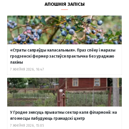
АПОШНІЯ ЗАПІСЫ
«Страты сапраўды каласальныя». Праз спёку і маразы
гродзенскі фермер застаўся практычна без ураджаю
лахіны
7 ЖНІЎНЯ 2026, 16:47
У Гродне знясуць прыватны сектар каля філармоніі: на
яго месцы пабудуюць грамадскі цэнтр
7 ЖНІЎНЯ 2026, 15:05