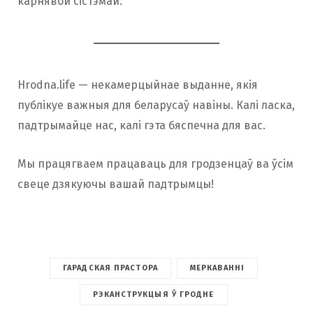
карнявой сістэмай.
Hrodna.life — некамерцыйнае выданне, якія
публікуе важныя для беларусаў навіны. Калі ласка,
падтрымайце нас, калі гэта бяспечна для вас.
Мы працягваем працаваць для гродзенцаў ва ўсім
свеце дзякуючы вашай падтрымцы!
ГАРАДСКАЯ ПРАСТОРА
МЕРКАВАННІ
РЭКАНСТРУКЦЫЯ Ў ГРОДНЕ