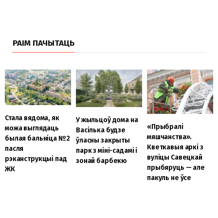
РАІМ ПАЧЫТАЦЬ
Стала вядома, як
У жыльцоў дома на
«Прыбралі
можа выглядаць
Васілька будзе
мяшчанства».
былая бальніца №2
ўласны закрыты
Кветкавыя аркі з
пасля
парк з міні-садамі і
вуліцы Савецкай
рэканструкцыі пад
зонай барбекю
прыбяруць — але
ЖК
пакуль не ўсе