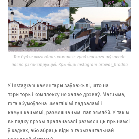
Так будзе выглядаць комплекс гродзенскага піўзавода
пасля рэканструкцыі. Крыніца: Instagram browar_hrodna
У Instagram каментары заўважылі, што на
тэрыторыі комплексу не хапае дрэваў. Магчыма,
гэта абумоўлена шматлікімі падваламі і
камунікацыямі, размешчанымі пад зямлёй. У такім
выпадку дрэвы прапанавалі размясціць прынамсі
ў кадках, або абраць віды з гарызантальнай