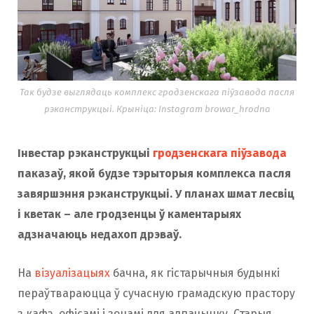
Так будзе выглядаць комплекс гродзенскага піўзавода пасля
рэканструкцыі. Крыніца: Instagram browar_hrodna
Інвестар рэканструкцыі
гродзенскага піўзавода
паказаў, якой будзе тэрыторыя комплекса пасля
завяршэння рэканструкцыі. У планах шмат лесвіц
і кветак – але гродзенцы ў каментарыях
адзначаюць недахоп дрэваў.
На
візуалізацыях
бачна, як гістарычныя будынкі
пераўтвараюцца ў сучасную грамадскую прастору
з кафэ, офісамі і зонамі для адпачынку. Старыя