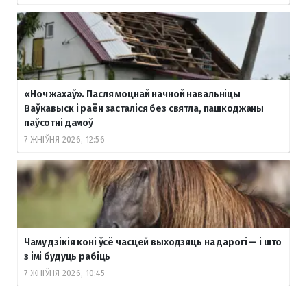
«Ноч жахаў». Пасля моцнай начной навальніцы
Ваўкавыск і раён засталіся без святла, пашкоджаны
паўсотні дамоў
7 ЖНІЎНЯ 2026, 12:56
Чаму дзікія коні ўсё часцей выходзяць на дарогі — і што
з імі будуць рабіць
7 ЖНІЎНЯ 2026, 10:45