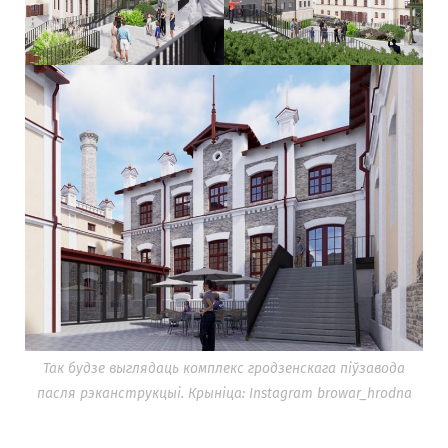
Так будзе выглядаць комплекс гродзенскага піўзавода
пасля рэканструкцыі. Крыніца: Instagram browar_hrodna