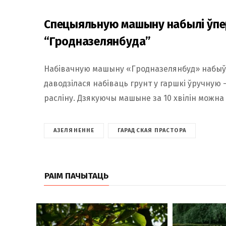
Спецыяльную машыну набылі ўпе
“Гродназелянбуда”
Набівачную машыну «Гродназелянбуд» набыў 
даводзілася набіваць грунт у гаршкі ўручную 
расліну. Дзякуючы машыне за 10 хвілін можна 
АЗЕЛЯНЕННЕ
ГАРАДСКАЯ ПРАСТОРА
РАІМ ПАЧЫТАЦЬ