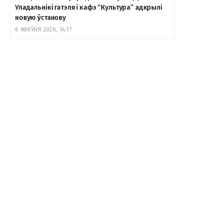
Уладальнікі гатэля і кафэ “Культура” адкрылі
новую ўстанову
6 ЖНІЎНЯ 2026, 14:17