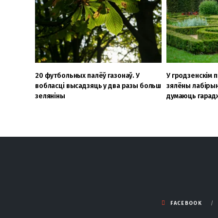
20 футбольных палёў газонаў. У
У гродзенскім 
вобласці высадзяць у два разы больш
зялёны лабірын
зеляніны
думаюць гарад
FACEBOOK