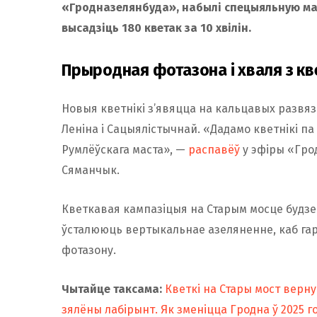
«Гродназелянбуда», набылі спецыяльную маш
высадзіць 180 кветак за 10 хвілін.
Прыродная фотазона і хваля з кв
Новыя кветнікі з’явяцца на кальцавых развяз
Леніна і Сацыялістычнай. «Дадамо кветнікі па 
Румлёўскага маста», —
распавёў
у эфіры «Гро
Сяманчык.
Кветкавая кампазіцыя на Старым мосце будзе 
ўсталююць вертыкальнае азеляненне, каб га
фотазону.
Чытайце таксама:
Кветкі на Стары мост верну
зялёны лабірынт. Як зменіцца Гродна ў 2025 г