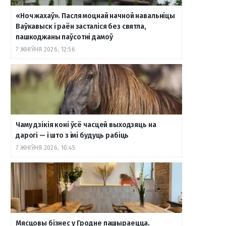
«Ноч жахаў». Пасля моцнай начной навальніцы
Ваўкавыск і раён засталіся без святла,
пашкоджаны паўсотні дамоў
7 ЖНІЎНЯ 2026, 12:56
Чаму дзікія коні ўсё часцей выходзяць на
дарогі — і што з імі будуць рабіць
7 ЖНІЎНЯ 2026, 10:45
Мясцовы бізнес у Гродне пашыраецца.