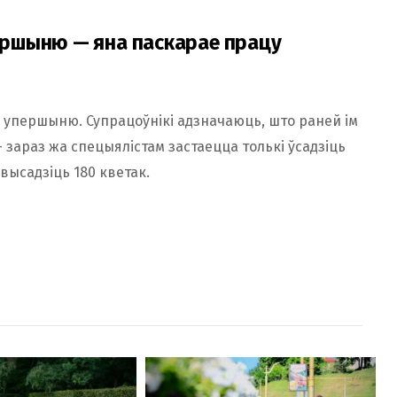
ршыню — яна паскарае працу
упершыню. Супрацоўнікі адзначаюць, што раней ім
– зараз жа спецыялістам застаецца толькі ўсадзіць
высадзіць 180 кветак.