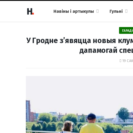
Навіны і артыкулы
Гульні
ГАРАД
У Гродне з’явяцца новыя клу
дапамогай сп
19 САК