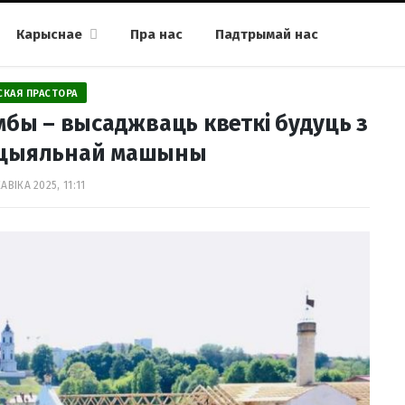
Карыснае
Пра нас
Падтрымай нас
СКАЯ ПРАСТОРА
мбы – высаджваць кветкі будуць з
ецыяльнай машыны
АВІКА 2025, 11:11