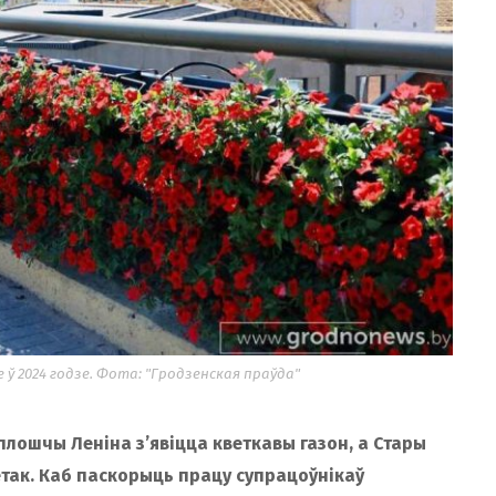
ў 2024 годзе. Фота: "Гродзенская праўда"
плошчы Леніна з’явіцца кветкавы газон, а Стары
так. Каб паскорыць працу супрацоўнікаў