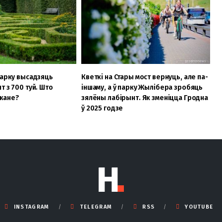
парку высадзяць
Кветкі на Стары мост вернуць, але па-
т з 700 туй. Што
іншаму, а ў парку Жылібера зробяць
жане?
зялёны лабірынт. Як зменіцца Гродна
ў 2025 годзе
INSTAGRAM
TELEGRAM
RSS
YOUTUBE