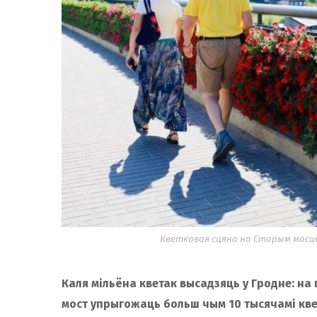
Кветкавая сцяна на Старым мосце 
Каля мільёна кветак высадзяць у Гродне: на 
мост упрыгожаць больш чым 10 тысячамі кве