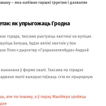
ыну – яна набівае гаршкі грунтам і дазваляе
етак: як упрыгожаць Гродна
ках горада, таксама рыхтуюць кветнікі на вуліцах
вуліцы Белуша, будзе вялікі кветнік у бок
дна Плюс» дырэктар «Гродназелянбуда» Андрэй
выканана ў форме хвалі. Таксама па горадзе
раджане маглі выкарыстоўваць гэта як прыродную
ць, але па-іншаму, а ў парку Жылібера зробяць
одзе