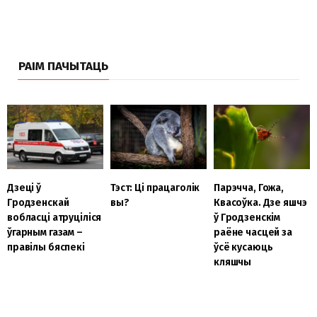
РАІМ ПАЧЫТАЦЬ
Дзеці ў
Тэст: Ці працаголік
Парэчча, Гожа,
Гродзенскай
вы?
Квасоўка. Дзе яшчэ
вобласці атруціліся
ў Гродзенскім
ўгарным газам –
раёне часцей за
правілы бяспекі
ўсё кусаюць
кляшчы