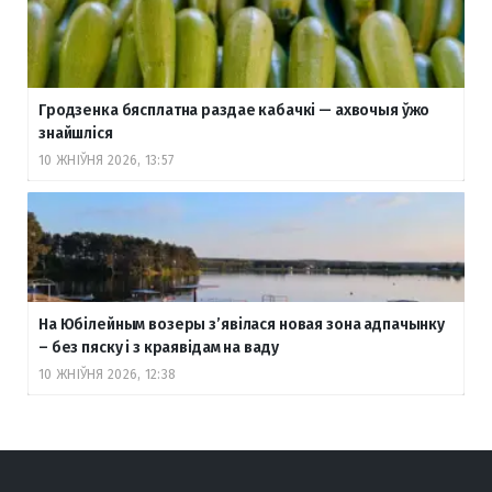
Гродзенка бясплатна раздае кабачкі — ахвочыя ўжо
знайшліся
10 ЖНІЎНЯ 2026, 13:57
На Юбілейным возеры з’явілася новая зона адпачынку
– без пяску і з краявідам на ваду
10 ЖНІЎНЯ 2026, 12:38