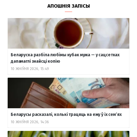
АПОШНІЯ ЗАПІСЫ
Беларуска разбіла любімы кубак мужа — у сацсетках
дапамаглі знайсці копію
10 ЖНІЎНЯ 2026, 15:49
Беларусы расказалі, колькі трацяць на ежу ў іх сем’ях
10 ЖНІЎНЯ 2026, 14:36