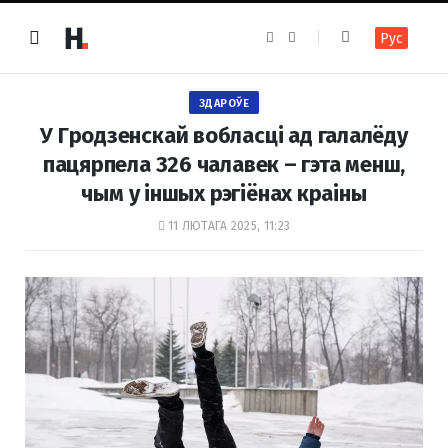
F
I
Рус
a
n
c
s
e
t
b
a
o
g
ЗДАРОЎЕ
o
r
k
a
У Гродзенскай вобласці ад галалёду
m
пацярпела 326 чалавек – гэта менш,
чым у іншых рэгіёнах краіны
11 ЛЮТАГА 2025, 11:23