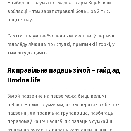
Найбольш траўм атрымалі жыхары Віцебскай
вобласці – там зарэгістравалі больш за 2 тыс.
пацыентаў.
Самымі траўманебяспечнымі месцамі ў перыяд
галалёду лічацца прыступкі, прыпынкі і горкі, у
тым ліку дзіцячыя.
Як правільна падаць зімой – гайд ад
Hrodna.life
Зімой падзенне на лёдзе можа быць вельмі
небяспечным. Тлумачым, як засцерагчы сябе пры
падзенні, як правільна групавацца, пазбягаць
пераломаў канечнасцяў, як падаць з сумкай ці
дзіцем на руках, як падаць каля сцен ці іншых