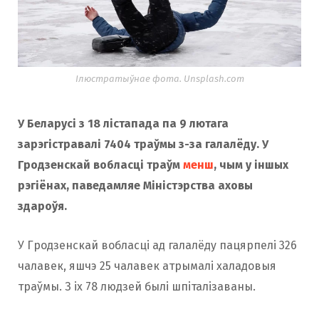
Ілюстратыўнае фота. Unsplash.com
У Беларусі з 18 лістапада па 9 лютага
зарэгістравалі 7404 траўмы з-за галалёду. У
Гродзенскай вобласці траўм
менш
, чым у іншых
рэгіёнах, паведамляе Міністэрства аховы
здароўя.
У Гродзенскай вобласці ад галалёду пацярпелі 326
чалавек, яшчэ 25 чалавек атрымалі халадовыя
траўмы. З іх 78 людзей былі шпіталізаваны.