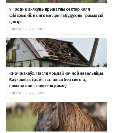
У Гродне знясуць прыватны сектар каля
філармоніі: на яго месцы пабудуюць грамадскі
цэнтр
7 ЖНІЎНЯ 2026, 15:05
«Ноч жахаў». Пасля моцнай начной навальніцы
Ваўкавыск і раён засталіся без святла,
пашкоджаны паўсотні дамоў
7 ЖНІЎНЯ 2026, 12:56