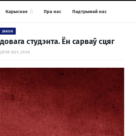
Карыснае
Пра нас
Падтрымай нас
ЗАКОН
довага студэнта. Ён сарваў сцяг
ДЗЕНЯ 2025, 20:06