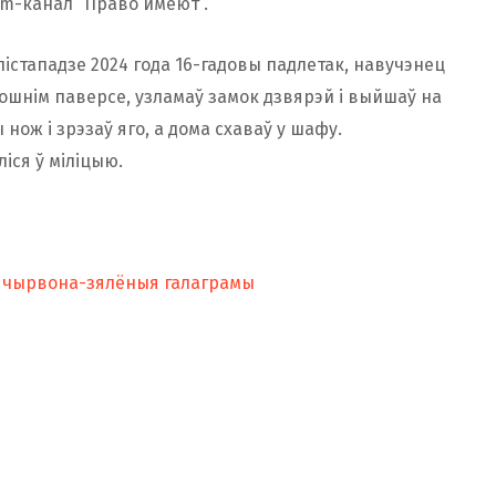
am-канал “Право имеют”.
істападзе 2024 года 16-гадовы падлетак, навучэнец
пошнім паверсе, узламаў замок дзвярэй і выйшаў на
нож і зрэзаў яго, а дома схаваў у шафу.
іся ў міліцыю.
ь чырвона-зялёныя галаграмы