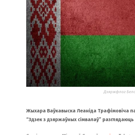
Дзяржфлаг Белар
Жыхара Ваўкавыска Леаніда Трафімовіча пача
“Здзек з дзяржаўных сімвалаў” разглядаюць