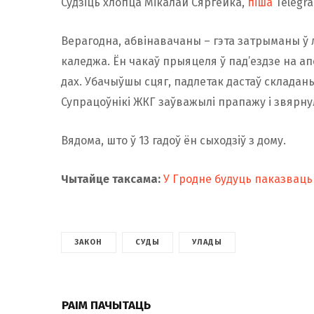
Судзіць хлопца Мікалай Сяргейка,
піша
Telegr
Верагодна, абвінавачаны – гэта затрыманы ў л
каледжа. Ён чакаў прыяцеля ў пад’ездзе на а
дах. Убачыўшы сцяг, падлетак дастаў складаны 
Супрацоўнікі ЖКГ заўважылі прапажу і звярнул
Вядома, што ў 13 гадоў ён сыходзіў з дому.
Чытайце таксама:
У Гродне будуць паказвац
ЗАКОН
СУДЫ
УЛАДЫ
РАІМ ПАЧЫТАЦЬ