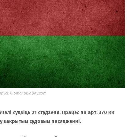
усі. Фота: pixabay.com
лі судзіць 21 студзеня. Працэс па арт. 370 КК
 у закрытым судовым пасяджэнні.