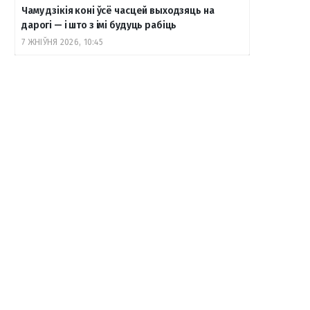
Чаму дзікія коні ўсё часцей выходзяць на
дарогі — і што з імі будуць рабіць
7 ЖНІЎНЯ 2026, 10:45