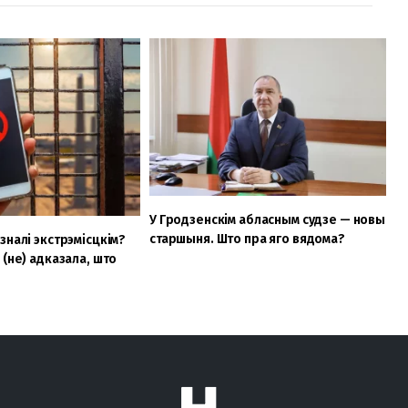
У Гродзенскім абласным судзе — новы
старшыня. Што пра яго вядома?
зналі экстрэмісцкім?
 (не) адказала, што