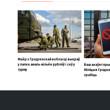
Маёр з Гродзенскай вобласці выкраў
у палка амаль мільён рублёў і сеў у
Ваш акаўнт пры
турму
Міліцыя Гродна
зрабіць