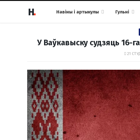
Навіны і артыкулы
Гульні
У Ваўкавыску судзяць 16-га
21 СТУ