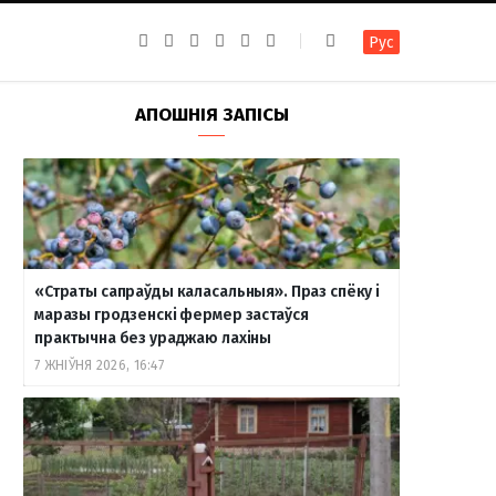
F
I
T
R
Y
В
Рус
a
n
e
S
o
к
c
s
l
S
u
о
e
t
e
T
н
b
a
g
u
т
АПОШНІЯ ЗАПІСЫ
o
g
r
b
а
o
r
a
e
к
k
a
m
т
m
е
«Страты сапраўды каласальныя». Праз спёку і
маразы гродзенскі фермер застаўся
практычна без ураджаю лахіны
7 ЖНІЎНЯ 2026, 16:47