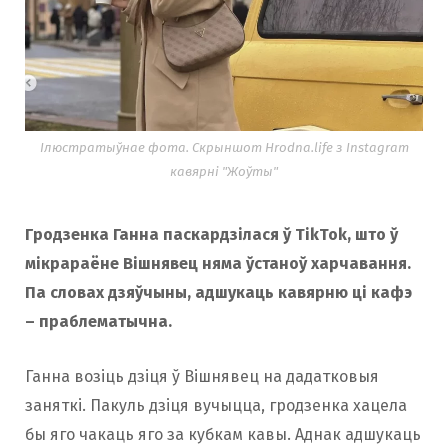
Ілюстратыўнае фота. Скрыншот Hrodna.life з Instagram
кавярні "Жоўты"
Гродзенка Ганна паскардзілася ў TikTok, што ў
мікрараёне Вішнявец няма ўстаноў харчавання.
Па словах дзяўчыны, адшукаць кавярню ці кафэ
– праблематычна.
Ганна возіць дзіця ў Вішнявец на дадатковыя
заняткі. Пакуль дзіця вучыцца, гродзенка хацела
бы яго чакаць яго за кубкам кавы. Аднак адшукаць