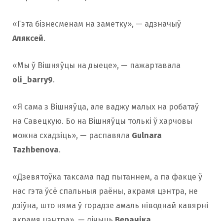
«Гэта бізнесменам на заметку», — адзначыў
Аляксей
.
«Мы ў Вішняўцы на дыеце», — пажартавала
oli_barry9
.
«Я сама з Вішняўца, але ваджу малых на робатаў
на Савецкую. Бо на Вішняўцы толькі ў харчовы
можна схадзіць», — распавяла
Gulnara
Tazhbenova
.
«Дзевятоўка таксама пад пытаннем, а па факце ў
нас гэта ўсё спальныя раёны, акрамя цэнтра, не
дзіўна, што няма ў горадзе амаль ніводнай кавярні
акрамя цэнтра», — лічыць
Вераніка
.