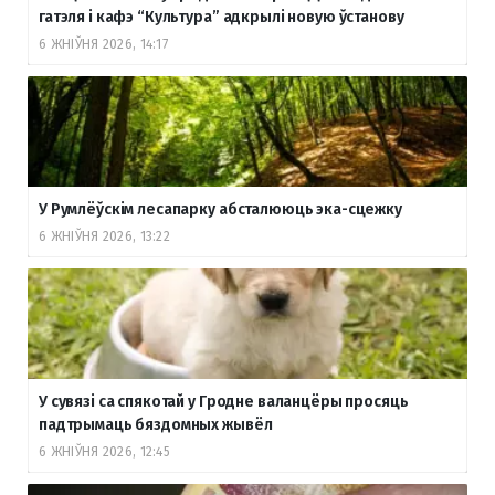
гатэля і кафэ “Культура” адкрылі новую ўстанову
6 ЖНІЎНЯ 2026, 14:17
У Румлёўскім лесапарку абсталююць эка-сцежку
6 ЖНІЎНЯ 2026, 13:22
У сувязі са спякотай у Гродне валанцёры просяць
падтрымаць бяздомных жывёл
6 ЖНІЎНЯ 2026, 12:45