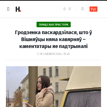
F
I
Рус
a
n
c
s
e
t
b
a
o
g
ГАРАДСКАЯ ПРАСТОРА
o
r
k
a
Гродзенка паскардзілася, што ў
m
Вішняўцы няма кавярняў –
каментатары яе падтрымалі
18 СНЕЖНЯ 2024, 15:45