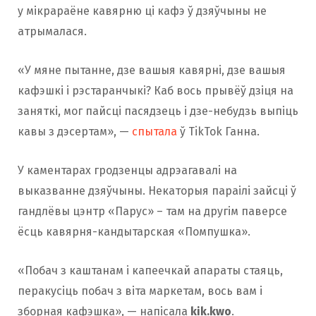
у мікрараёне кавярню ці кафэ ў дзяўчыны не
атрымалася.
«У мяне пытанне, дзе вашыя кавярні, дзе вашыя
кафэшкі і рэстаранчыкі? Каб вось прывёў дзіця на
заняткі, мог пайсці пасядзець і дзе-небудзь выпіць
кавы з дэсертам», —
спытала
ў TikTok Ганна.
У каментарах гродзенцы адрэагавалі на
выказванне дзяўчыны. Некаторыя параілі зайсці ў
гандлёвы цэнтр «Парус» – там на другім паверсе
ёсць кавярня-кандытарская «Помпушка».
«Побач з каштанам і капеечкай апараты стаяць,
перакусіць побач з віта маркетам, вось вам і
зборная кафэшка», — напісала
kik.kwo
.