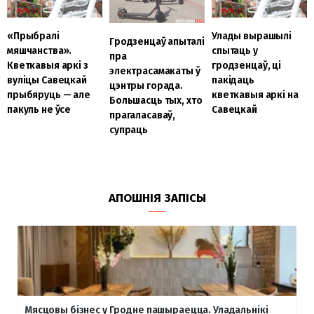
«Прыбралі
Улады вырашылі
Гродзенцаў апыталі
мяшчанства».
спытаць у
пра
Кветкавыя аркі з
гродзенцаў, ці
электрасамакаты ў
вуліцы Савецкай
пакідаць
цэнтры горада.
прыбяруць — але
кветкавыя аркі на
Большасць тых, хто
пакуль не ўсе
Савецкай
прагаласаваў,
супраць
АПОШНІЯ ЗАПІСЫ
Мясцовы бізнес у Гродне пашыраецца. Уладальнікі