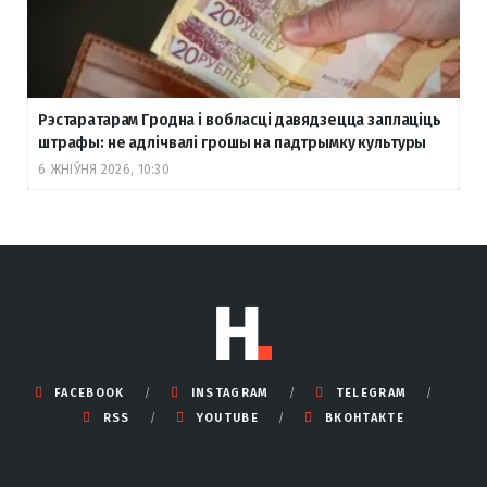
Рэстаратарам Гродна і вобласці давядзецца заплаціць
штрафы: не адлічвалі грошы на падтрымку культуры
6 ЖНІЎНЯ 2026, 10:30
FACEBOOK
INSTAGRAM
TELEGRAM
RSS
YOUTUBE
ВКОНТАКТЕ