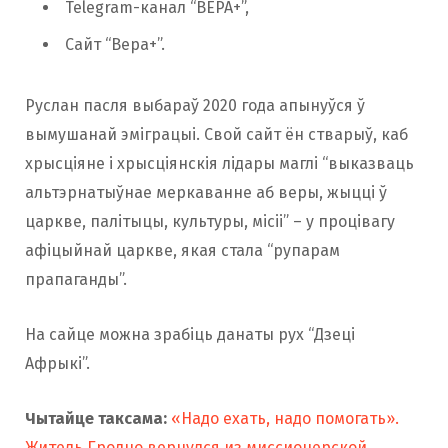
Telegram-канал “ВЕРА+”,
Сайт “Вера+”.
Руслан пасля выбараў 2020 года апынуўся ў
вымушанай эміграцыі. Свой сайт ён стварыў, каб
хрысціяне і хрысціянскія лідары маглі “выказваць
альтэрнатыўнае меркаванне аб веры, жыцці ў
царкве, палітыцы, культуры, місіі” – у процівагу
афіцыйнай царкве, якая стала “рупарам
прапаганды”.
На сайце можна зрабіць данаты рух “Дзеці
Афрыкі”.
Чытайце таксама:
«Надо ехать, надо помогать».
Житель Гродно вернулся из миссионерской