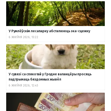
У Румлёўскім лесапарку абсталююць эка-сцежку
6 ЖНІЎНЯ 2026, 13:22
У сувязі са спякотай у Гродне валанцёры просяць
падтрымаць бяздомных жывёл
6 ЖНІЎНЯ 2026, 12:45