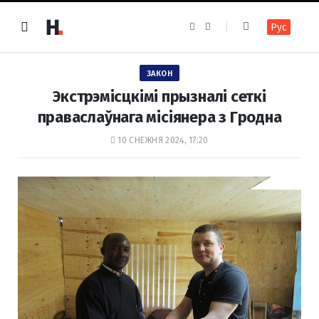
F
I
Рус
a
n
c
s
e
t
b
a
o
g
ЗАКОН
o
r
k
a
Экстрэмісцкімі прызналі сеткі
m
праваслаўнага місіянера з Гродна
10 СНЕЖНЯ 2024, 17:20