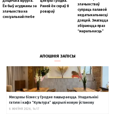
дзіцячага хірурга.
цэнтры Гродна.
злачынстваў
Ён быў асуджаны за
Раней ён скраў 8
супраць палавой
злачынства на
ровараў
недатыкальнасці
сэксуальнай глебе
дзяцей. Змагацца
збіраюцца праз
“маральнасць”
АПОШНІЯ ЗАПІСЫ
Мясцовы бізнес у Гродне пашыраецца. Уладальнікі
гатэля і кафэ “Культура” адкрылі новую ўстанову
6 ЖНІЎНЯ 2026, 14:17