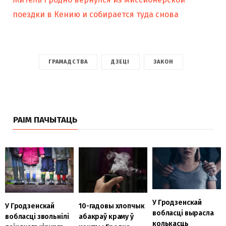
поездки в Кению и собирается туда снова
ГРАМАДСТВА
ДЗЕЦІ
ЗАКОН
РАІМ ПАЧЫТАЦЬ
У Гродзенскай
У Гродзенскай
10-гадовы хлопчык
вобласці вырасла
вобласці звольнілі
абакраў краму ў
колькасць