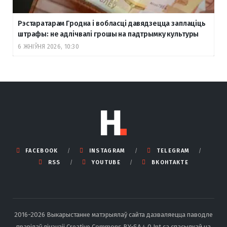
Рэстаратарам Гродна і вобласці давядзецца заплаціць
штрафы: не адлічвалі грошы на падтрымку культуры
6 ЖНІЎНЯ 2026, 10:30
FACEBOOK
INSTAGRAM
TELEGRAM
RSS
YOUTUBE
ВКОНТАКТЕ
2016-2026 Выкарыстанне матэрыялаў сайта дазваляецца паводле
правілаў ліцэнзіі Creative Commons BY-SA 4.0 Int са спасылкай на