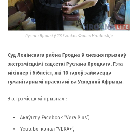
Руслан Яроцкі ў 2017 годзе. Фота: Hrodna.life
Суд Ленінскага раёна Гродна 9 снежня прызнаў
экстрэмісцкімі сацсеткі Руслана Яроцкага. Гэта
місіянер і біблеіст, які 10 гадоў займаецца
гуманітарнымі праектамі ва Усходняй Афрыцы.
Экстрэмісцкімі прызналі:
Акаўнт у Facebook “Vera Plus”,
Youtube-канал “VERA+”,