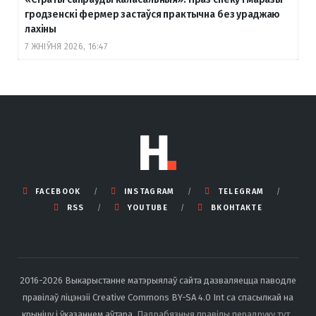
гродзенскі фермер застаўся практычна без ураджаю
лахіны
7 ЖНІЎНЯ 2026, 16:47
FACEBOOK
INSTAGRAM
TELEGRAM
RSS
YOUTUBE
ВКОНТАКТЕ
2016-2026 Выкарыстанне матэрыялаў сайта дазваляецца паводле
правілаў ліцэнзіі Creative Commons BY-SA 4.0 Int са спасылкай на
крыніцу і ўказаннем аўтара.
Падрабязныя правілы перадруку тут
.