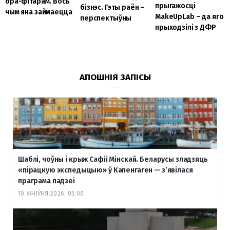
бра-фітарам. Вось
прыгажосці
бізнэс. Гэты раён –
чым яна займаецца
MakeUpLab – да яго
перспектыўны
прыходзілі з ДФР
АПОШНІЯ ЗАПІСЫ
Шаблі, чоўны і крыж Сафіі Мінскай. Беларусы зладзяць
«пірацкую экспедыцыю» ў Капенгаген — з’явілася
праграма падзеі
10 ЖНІЎНЯ 2026, 05:00