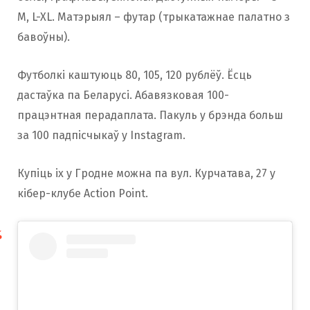
M, L-XL. Матэрыял – футар (трыкатажнае палатно з
бавоўны).
Футболкі каштуюць 80, 105, 120 рублёў. Ёсць
дастаўка па Беларусі. Абавязковая 100-
працэнтная перадаплата. Пакуль у брэнда больш
за 100 падпісчыкаў у Instagram.
Купіць іх у Гродне можна па вул. Курчатава, 27 у
кібер-клубе Action Point.