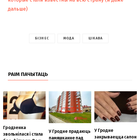
дальше)
БІЗНЕС
МОДА
ЦІКАВА
РАІМ ПАЧЫТАЦЬ
Гродзенка
У Гродне
У Гродне прадаюць
звольнілася і стала
закрываецца салон
памяшканне пад