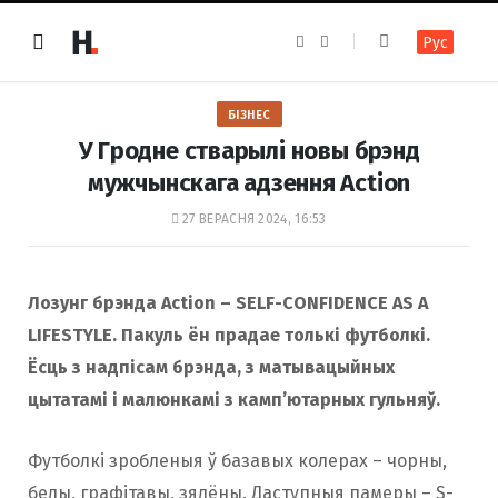
F
I
Рус
a
n
c
s
e
t
b
a
o
g
БІЗНЕС
o
r
k
a
У Гродне стварылі новы брэнд
m
мужчынскага адзення Action
27 ВЕРАСНЯ 2024, 16:53
Лозунг брэнда Action – SELF-CONFIDENCE AS А
LIFESTYLE. Пакуль ён прадае толькі футболкі.
Ёсць з надпісам брэнда, з матывацыйных
цытатамі і малюнкамі з камп’ютарных гульняў.
Футболкі зробленыя ў базавых колерах – чорны,
белы, графітавы, зялёны. Даступныя памеры – S-