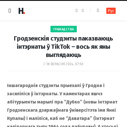
F
I
Рус
a
n
c
s
e
t
b
a
o
g
ГРАМАДСТВА
o
r
k
a
Гродзенскія студэнты паказваюць
m
інтэрнаты ў TikTok – вось як яны
выглядаюць
18 ВЕРАСНЯ 2024, 07:50
Іншагароднія студэнты прыехалі ў Гродна і
засяліліся ў інтэрнаты. У каментарах яшчэ
абітурыенты марылі пра “Дубко” (новы інтэрнат
Гродзенскага дзяржаўнага ўніверсітэта імя Янкі
Купалы) і маліліся, каб не “Даватара” (інтэрнат
калідорнага тыпу 1964 года пабудовы). А хтосьці