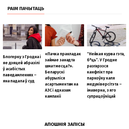
РАІМ ПАЧЫТАЦЬ
«Пачка пракладак
“Нейкая курва гэта,
Блогерку з Гродна і
займае занадта
б
*ць”. У Гродне
яе дзяцей абразілі
шмат месца?».
разгарэзся
ў асабістых
Беларускі
канфлікт пра
паведамленнях –
абурыліся
паркоўку каля
яна падала ў суд
асартыментам на
медуніверсітэта –
АЗС і адказам
імаверна, з яго
кампаніі
супрацоўніцай
АПОШНІЯ ЗАПІСЫ