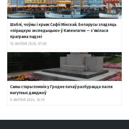
Шаблі, чоўны і крыж Сафіі Мінскай. Беларусы зладзяць
«пірацкую экспедыцыю» ў Капенгаген — з’явілася
праграма падзеі
10 ЖНІЎНЯ 2026, 07:00
Самы стары помнік у Гродне пачаў разбурацца пасля
магутных дажджоў
9 ЖНІЎНЯ 2026, 16:19