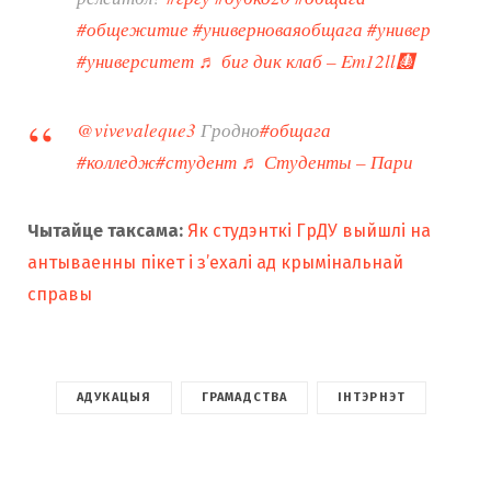
#общежитие
#универноваяобщага
#универ
#университет
♬ биг дик клаб – Em12ll🩻
@vivevaleque3
Гродно
#общага
#колледж
#студент
♬ Студенты – Пари
Чытайце таксама:
Як студэнткі ГрДУ выйшлі на
антываенны пікет і з’ехалі ад крымінальнай
справы
АДУКАЦЫЯ
ГРАМАДСТВА
ІНТЭРНЭТ