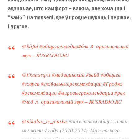
адзначае, што камфорт – важна, але хочацца і
“вайб”. Паглядзелі, дзе ў Гродне шукаць і першае,
і другое.
@kiiftd
#общага
#гродно
#блк
♬ оригинальный
звук – RUSRADIO.RU
@likaaasqxx
#медицинский
#вайб
#общага
#говрек
#глобальныерекомендации
#Гродно
#рекомендации
#мировыерекомендации
#рек
#мед
♬ оригинальный звук – RUSRADIO.RU
@nikolay_iz_pinska
Вот в таком общежитии
мы жили 4 года (2020-2024). Может кого