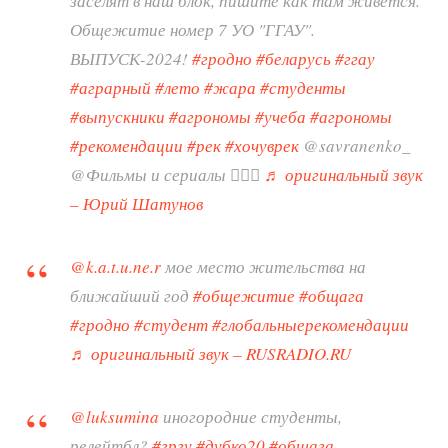
заселят в наш блок, пишите как там живётся.
Общежитие номер 7 УО "ГГАУ".
ВЫПУСК-2024!
#гродно
#беларусь
#ггау
#аграрный
#лето
#жара
#студенты
#выпускники
#агрономы
#учеба
#агрономы
#рекомендации
#рек
#хочуврек
@savranenko_
@Фильмы и сериалы ❤️‍🔥🍿
♬ оригинальный звук
– Юрий Шатунов
@k.a.t.u.ne.r
мое место жительства на
ближайший год
#общежитие
#общага
#гродно
#студент
#глобальныерекомендации
♬ оригинальный звук – RUSRADIO.RU
@luksumina
иногородние студенты,
релейтбл?
#гргу
#дубко20
#общага