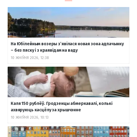
На Юбілейным возеры з’явілася новая зона адпачынку
– без пяску і з краявідам на ваду
10 ЖНІЎНЯ 2026, 12:38
Каля 150 рублёў. Гродзенцы абмеркавалі, колькі
ахвяруюць касцёлу за хрышчэнне
10 ЖНІЎНЯ 2026, 10:13