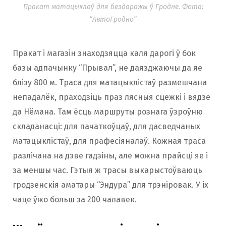
Пракат матацыклаў для бездаражы ў Гродне. Фота:
“АвтоГродно”
Пракат і магазін знаходзяцца каля дарогі ў бок
базы адпачынку “Прывал”, не даязджаючы да яе
блізу 800 м. Траса для матацыклістаў размешчана
непадалёк, праходзіць праз лясныя сцежкі і вядзе
да Нёмана. Там ёсць маршруты рознага ўзроўню
складанасці: для пачаткоўцаў, для дасведчаных
матацыклістаў, для прафесіяналаў. Кожная траса
разлічана на дзве гадзіны, але можна прайсці яе і
за меншы час. Гэтыя ж трасы выкарыстоўваюць
гродзенскія аматары “Эндура” для трэніровак. У іх
чаце ўжо больш за 200 чалавек.