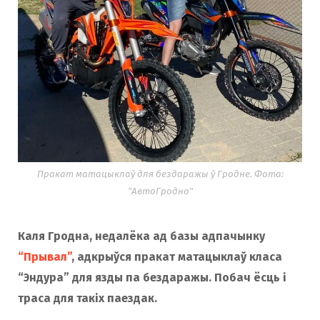
Пракат матацыклаў для бездаражы ў Гродне. Фота:
"АвтоГродно"
Каля Гродна, недалёка ад базы адпачынку
“Прывал”
, адкрыўся пракат матацыклаў класа
“Эндура” для язды па бездаражы. Побач ёсць і
траса для такіх паездак.