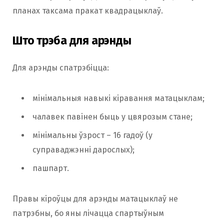
планах таксама пракат квадрацыклаў.
Што трэба для арэнды
Для арэнды спатрэбіцца:
мінімальныя навыкі кіравання матацыклам;
чалавек павінен быць у цвярозым стане;
мінімальны ўзрост – 16 гадоў (у
суправаджэнні дарослых);
пашпарт.
Правы кіроўцы для арэнды матацыклаў не
патрэбны, бо яны лічацца спартыўным