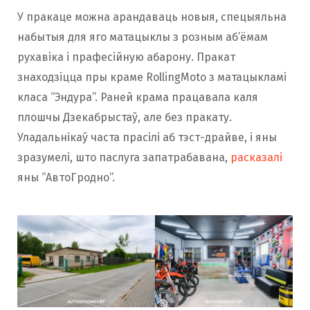
У пракаце можна арандаваць новыя, спецыяльна
набытыя для яго матацыклы з розным аб’ёмам
рухавіка і прафесійную абарону. Пракат
знаходзіцца пры краме RollingMoto з матацыкламі
класа “Эндура”. Раней крама працавала каля
плошчы Дзекабрыстаў, але без пракату.
Уладальнікаў часта прасілі аб тэст-драйве, і яны
зразумелі, што паслуга запатрабавана,
расказалі
яны “АвтоГродно”.