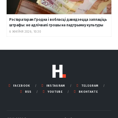
Рэстаратарам Гродна і вобласці давядзецца заплаціць
штрафы: не адлічвалі грошы на падтрымку культуры
6 ЖНІЎНЯ 2026, 10:30
FACEBOOK
INSTAGRAM
TELEGRAM
RSS
YOUTUBE
ВКОНТАКТЕ