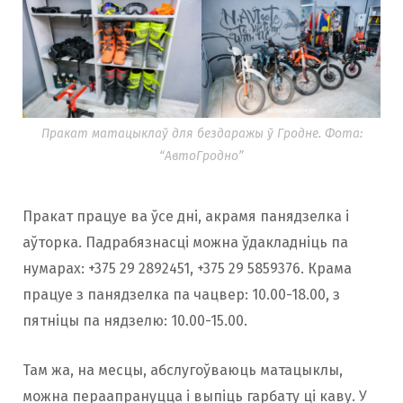
Пракат матацыклаў для бездаражы ў Гродне. Фота:
“АвтоГродно”
Пракат працуе ва ўсе дні, акрамя панядзелка і
аўторка. Падрабязнасці можна ўдакладніць па
нумарах: +375 29 2892451, +375 29 5859376. Крама
працуе з панядзелка па чацвер: 10.00-18.00, з
пятніцы па нядзелю: 10.00-15.00.
Там жа, на месцы, абслугоўваюць матацыклы,
можна пераапрануцца і выпіць гарбату ці каву. У