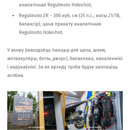
аналагічная Regulmoto Holeshot;
Regulmoto ZR – 300 куб. см (25 л.с., колы 21/18,
балансір), цана пракату аналагічная
Regulmoto Holeshot.
У ахову ўваходзяць панцыр для цела, шлем,
мотаакуляры, боты, джэрсі, балаклава, накаленнікі
і нарукаўнікі. За яе арэнду трэба будзе заплаціць
асобна.