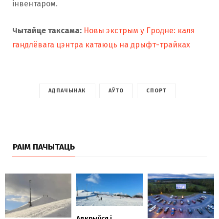
інвентаром.
Чытайце таксама:
Новы экстрым у Гродне: каля
гандлёвага цэнтра катаюць на дрыфт-трайках
АДПАЧЫНАК
АЎТО
СПОРТ
РАІМ ПАЧЫТАЦЬ
Адкрыўся і