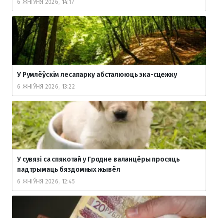
6 ЖНІЎНЯ 2026, 14:17
У Румлёўскім лесапарку абсталююць эка-сцежку
6 ЖНІЎНЯ 2026, 13:22
У сувязі са спякотай у Гродне валанцёры просяць
падтрымаць бяздомных жывёл
6 ЖНІЎНЯ 2026, 12:45