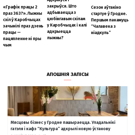
закрыўся. Што
«Графік працы 2
Сезон аўтакіно
адбываецца з
праз 363?». Лыжны
стартуе ў Гродне.
цюбінгавым схілам
схіл ў Каробчыцах
Першым пакажуць
у Каробчыцах і калі
зачынілі праз дзень
“Чалавека з
адкрыецца
працы —
ніадкуль”
лыжны?
пацяпленне ні пры
чым
АПОШНІЯ ЗАПІСЫ
Мясцовы бізнес у Гродне пашыраецца. Уладальнікі
гатэля і кафэ “Культура” адкрылі новую ўстанову