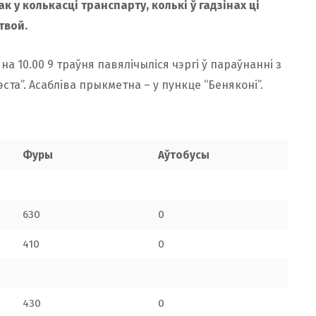
к у колькасці транспарту, колькі ў гадзінах ці
твой.
 10.00 9 траўня павялічыліся чэргі ў параўнанні з
эста”. Асабліва прыкметна – у пункце “Беняконі”.
Фуры
Аўтобусы
630
0
410
0
430
0