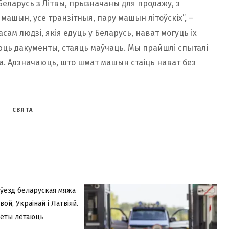
 Беларусь з Літвы, прызначаны для продажу, з
 машын, усе транзітныя, пару машын літоўскіх”, –
асам людзі, якія едуць у Беларусь, нават могуць іх
аюць дакументы, стаяць маўчаць. Мы прайшлі спыталі
ата. Адзначаюць, што шмат машын стаіць нават без
СВЯТА