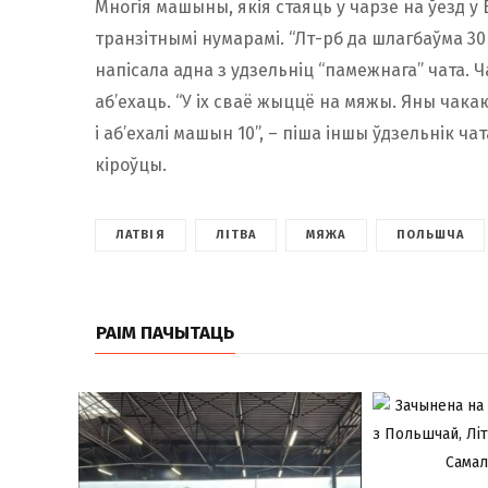
Многія машыны, якія стаяць у чарзе на ўезд у
транзітнымі нумарамі. “Лт-рб да шлагбаўма 30
напісала адна з удзельніц “памежнага” чата. Ч
аб’ехаць. “У іх сваё жыццё на мяжы. Яны чак
і аб’ехалі машын 10”, – піша іншы ўдзельнік ч
кіроўцы.
ЛАТВІЯ
ЛІТВА
МЯЖА
ПОЛЬШЧА
РАІМ ПАЧЫТАЦЬ