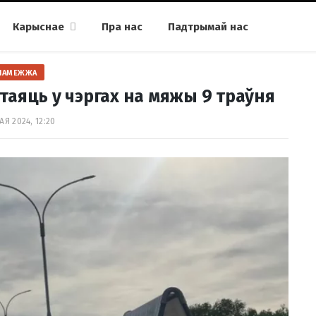
Карыснае
Пра нас
Падтрымай нас
ПАМЕЖЖА
стаяць у чэргах на мяжы 9 траўня
АЯ 2024, 12:20