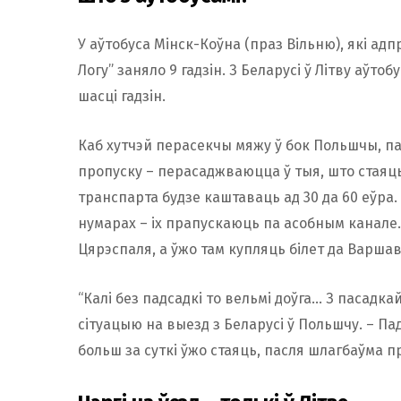
У аўтобуса Мінск-Коўна (праз Вільню), які ад
Логу” заняло 9 гадзін. З Беларусі ў Літву аўто
шасці гадзін.
Каб хутчэй перасекчы мяжу ў бок Польшчы, п
пропуску – перасаджваюцца ў тыя, што стаяць 
транспарта будзе каштаваць ад 30 да 60 еўра.
нумарах – іх прапускаюць па асобным канале
Цярэспаля, а ўжо там купляць білет да Варшавы
“Калі без падсадкі то вельмі доўга… З пасадкай
сітуацыю на выезд з Беларусі ў Польшчу. – Па
больш за суткі ўжо стаяць, пасля шлагбаўма пр