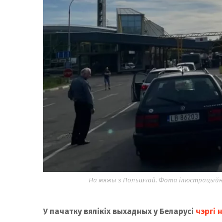
На мяжы з Польшчай. Фота ілюстрацыйна
У пачатку вялікіх выхадных у Беларусі
чэргі