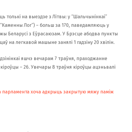
ць толькі на выездзе з Літвы: у “Шальчынінкаі”
” (“Каменны Лог”) – больш за 170, паведамляюць у
ы Беларусі з Еўрасаюзам. У Брэсце абодва пункты
ў на ​​легкавой машыне занялі 1 гадзіну 20 хвілін.
ядзінінкаі яшчэ вечарам 7 траўня, праходжанне
а кіроўцы – 26. Увечары 8 траўня кіроўцы ацэньвалі
га парламента хоча адкрыць закрытую мяжу паміж