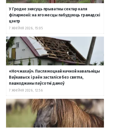
У Гродне знясуць прыватны сектар каля
філармоніі: на яго месцы пабудуюць грамадскі
цэнтр
7 ЖНІЎНЯ 2026, 15:05
«Ноч жахаў». Пасля моцнай начной навальніцы
Ваўкавыск і раён засталіся без святла,
пашкоджаны паўсотні дамоў
7 ЖНІЎНЯ 2026, 12:56