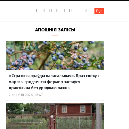
F
I
T
R
Y
В
Рус
a
n
e
S
o
к
c
s
l
S
u
о
e
t
e
T
н
b
a
g
u
т
АПОШНІЯ ЗАПІСЫ
o
g
r
b
а
o
r
a
e
к
k
a
m
т
m
е
«Страты сапраўды каласальныя». Праз спёку і
маразы гродзенскі фермер застаўся
практычна без ураджаю лахіны
7 ЖНІЎНЯ 2026, 16:47