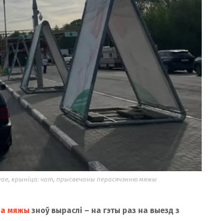
е, крыніца: чат, прысвечаны перасячэнню мяжы
 на мяжы
зноў выраслі – на гэты раз на выезд з