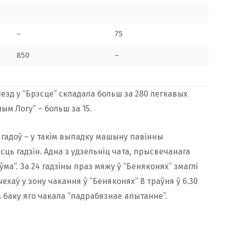
–
75
850
–
ыезд у “Брэсце” складала больш за 280 легкавых
ым Логу” – больш за 15.
 гадоў – у такім выпадку машыну павінны
эсць гадзін. Адна з удзельніц чата, прысвечанага
ма”. За 24 гадзіны праз мяжу ў “Беняконях” змаглі
ехаў у зону чакання ў “Беняконях” 8 траўня ў 6.30
ім баку яго чакала “падрабязнае апытанне”.