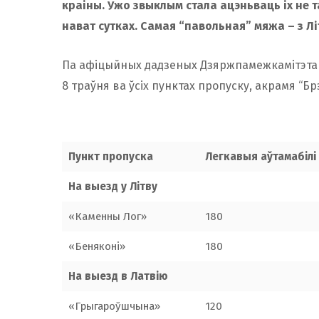
краіны. Ужо звыклым стала ацэньваць іх не та
нават сутках. Самая “павольная” мяжа – з Лі
Па афіцыйных дадзеных Дзяржпамежкамітэта на
8 траўня ва ўсіх пунктах пропуску, акрамя “Бр
Пункт пропуска
Легкавыя аўтамабілі
На выезд у Літву
«Каменны Лог»
180
«Беняконі»
180
На выезд в Латвію
«Грыгароўшчына»
120