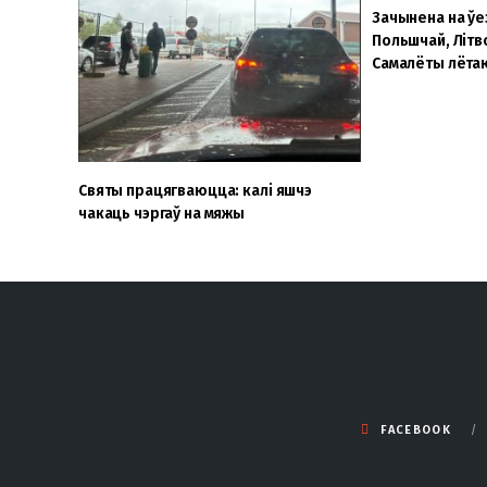
Зачынена на ўе
Польшчай, Літво
Самалёты лёта
Святы працягваюцца: калі яшчэ
чакаць чэргаў на мяжы
FACEBOOK