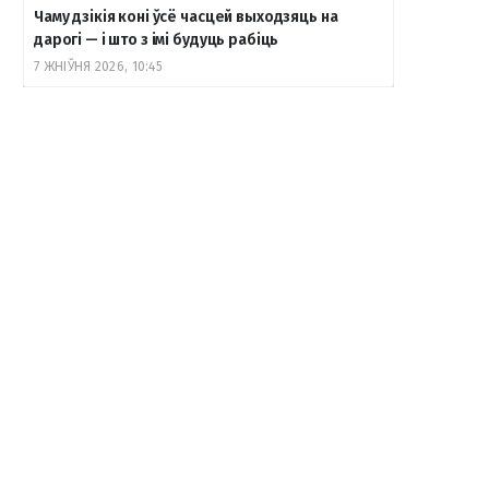
Чаму дзікія коні ўсё часцей выходзяць на
дарогі — і што з імі будуць рабіць
7 ЖНІЎНЯ 2026, 10:45