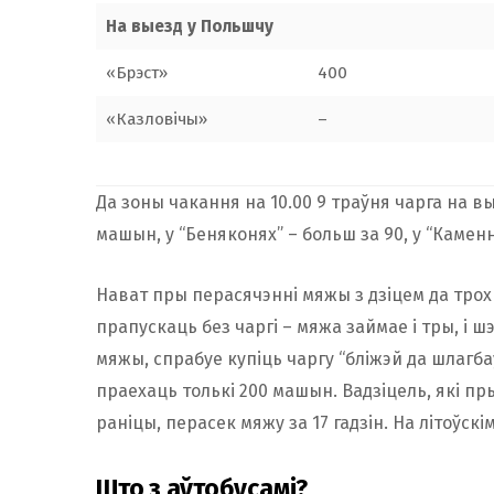
На выезд у Польшчу
«Брэст»
400
«Казловічы»
–
Да зоны чакання на 10.00 9 траўня чарга на в
машын, у “Беняконях” – больш за 90, у “Каменн
Нават пры перасячэнні мяжы з дзіцем да трох
прапускаць без чаргі – мяжа займае і тры, і ш
мяжы, спрабуе купіць чаргу “бліжэй да шлагбаў
праехаць толькі 200 машын. Вадзіцель, які пры
раніцы, перасек мяжу за 17 гадзін. На літоўск
Што з аўтобусамі?