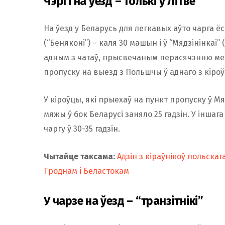
Чэргі на ўезд – толькі ў Літве
На ўезд у Беларусь для легкавых аўто чарга ёс
(“Беняконі”) – каля 30 машын і ў “Мядзінінкаі
адным з чатаў, прысвечаным перасячэнню меж
пропуску на выезд з Польшчы ў аднаго з кіроўца
У кіроўцы, які прыехаў на пункт пропуску ў М
мяжы ў бок Беларусі заняло 25 гадзін. У іншаг
чаргу ў 30-35 гадзін.
Чытайце таксама:
Адзін з кіраўнікоў польска
Гроднам і Беластокам
У чарзе на ўезд – “транзітнікі”