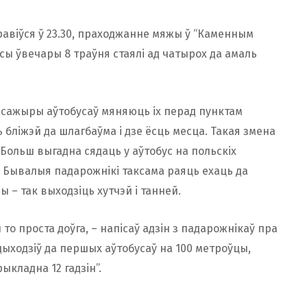
правіўся ў 23.30, праходжанне мяжы ў “Каменным
бусы ўвечары 8 траўня стаялі ад чатырох да амаль
асажыры аўтобусаў мяняюць іх перад пунктам
бліжэй да шлагбаўма і дзе ёсць месца. Такая змена
 Больш выгадна сядаць у аўтобус на польскіх
. Бывалыя падарожнікі таксама раяць ехаць да
 – так выходзіць хутчэй і танней.
 то проста доўга, – напісаў адзін з падарожнікаў пра
дыходзіў да першых аўтобусаў на 100 метроўцы,
ыкладна 12 гадзін”.