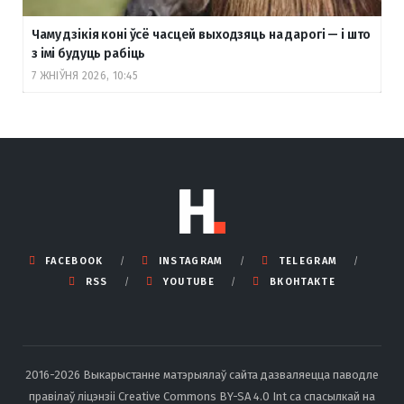
Чаму дзікія коні ўсё часцей выходзяць на дарогі — і што
з імі будуць рабіць
7 ЖНІЎНЯ 2026, 10:45
FACEBOOK
INSTAGRAM
TELEGRAM
RSS
YOUTUBE
ВКОНТАКТЕ
2016-2026 Выкарыстанне матэрыялаў сайта дазваляецца паводле
правілаў ліцэнзіі Creative Commons BY-SA 4.0 Int са спасылкай на