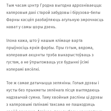
Тым часам цэнтр Гродна выгодна адрозніваецца:
каляровыя дахі старой забудовы і бірузова-белы
Фарны касцёл разбаўляюць агульную змрочнасць
нават у самы шэры дзень.
Ілона кажа, што ў нашым клімаце варта
прыўносіць яркія фарбы. Пры гэтым, вядома,
колеравыя акцэнты трэба выкарыстоўваць з
густам, а не ўпрыгожваць усе будынкі ўсімі
колерамі вясёлкі.
Тое ж самае датычыцца зеляніны. Голыя дрэвы і
кусты без прыкметы зялёнага лісця выглядаюць
надзвычай сумна. Таму хвойныя расліны ці дрэвы
з каляровымі галінамі таксама не пашкодзяць