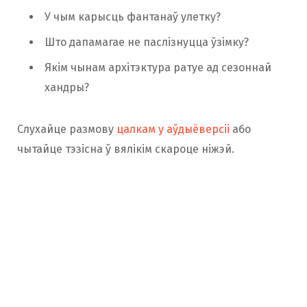
У чым карысць фантанаў улетку?
Што дапамагае не паслізнуцца ўзімку?
Якім чынам архітэктура ратуе ад сезоннай
хандры?
Слухайце размову
цалкам у аўдыёверсіі
або
чытайце тэзісна ў вялікім скароце ніжэй.