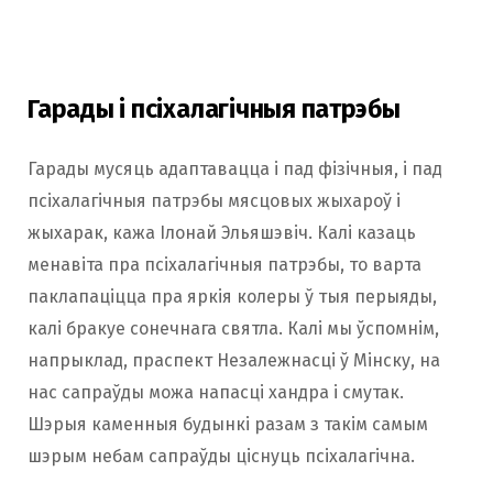
Гарады і псіхалагічныя патрэбы
Гарады мусяць адаптавацца і пад фізічныя, і пад
псіхалагічныя патрэбы мясцовых жыхароў і
жыхарак, кажа Ілонай Эльяшэвіч. Калі казаць
менавіта пра псіхалагічныя патрэбы, то варта
паклапаціцца пра яркія колеры ў тыя перыяды,
калі бракуе сонечнага святла. Калі мы ўспомнім,
напрыклад, праспект Незалежнасці ў Мінску, на
нас сапраўды можа напасці хандра і смутак.
Шэрыя каменныя будынкі разам з такім самым
шэрым небам сапраўды ціснуць псіхалагічна.