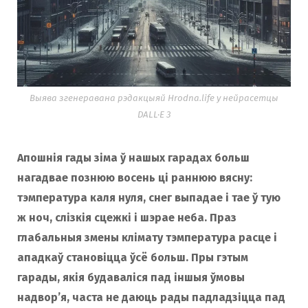
Выява згенеравана рэдакцыяй Hrodna.life у нейрасетцы
DALL·E 3
Апошнія гады зіма ў нашых гарадах больш
нагадвае познюю восень ці раннюю вясну:
тэмпература каля нуля, снег выпадае і тае ў тую
ж ноч, слізкія сцежкі і шэрае неба. Праз
глабальныя змены клімату тэмпература расце і
ападкаў становіцца ўсё больш. Пры гэтым
гарады, якія будаваліся пад іншыя ўмовы
надвор’я, часта не даюць рады падладзіцца пад