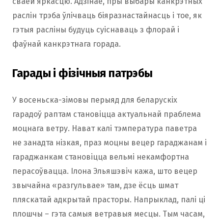
сваёй яркасцю. Адзінае, пры выбары канкрэтных
раслін трэба ўлічваць біяразнастайнасць і тое, як
гэтыя расліны будуць суіснаваць з флорай і
фаўнай канкрэтнага горада.
Гарады і фізічныя патрэбы
У восеньска-зімовы перыяд для беларускіх
гарадоў раптам становіцца актуальнай праблема
моцнага ветру. Нават калі тэмпература паветра
не занадта нізкая, праз моцны вецер гараджанам і
гараджанкам становіцца вельмі некамфортна
перасоўвацца. Ілона Эльяшэвіч кажа, што вецер
звычайна «разгульвае» там, дзе ёсць шмат
пляскатай адкрытай прасторы. Напрыклад, палі ці
плошчы – гэта самыя ветравыя месцы. Тым часам,