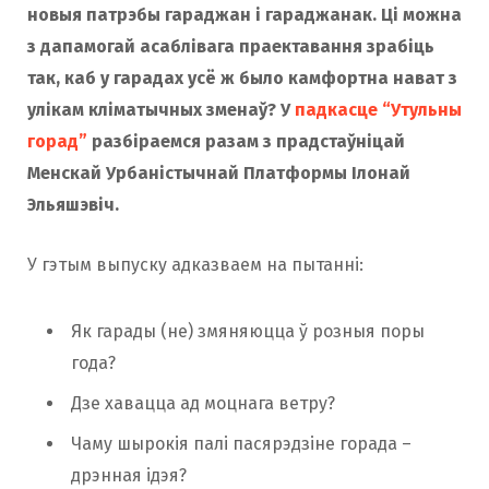
новыя патрэбы гараджан і гараджанак. Ці можна
з дапамогай асаблівага праектавання зрабіць
так, каб у гарадах усё ж было камфортна нават з
улікам кліматычных зменаў? У
падкасце “Утульны
горад”
разбіраемся разам з прадстаўніцай
Менскай Урбаністычнай Платформы Ілонай
Эльяшэвіч.
У гэтым выпуску адказваем на пытанні:
Як гарады (не) змяняюцца ў розныя поры
года?
Дзе хавацца ад моцнага ветру?
Чаму шырокія палі пасярэдзіне горада –
дрэнная ідэя?