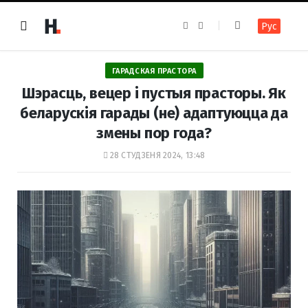
F
I
Рус
a
n
c
s
e
t
b
a
o
g
ГАРАДСКАЯ ПРАСТОРА
o
r
k
a
Шэрасць, вецер і пустыя прасторы. Як
m
беларускія гарады (не) адаптуюцца да
змены пор года?
28 СТУДЗЕНЯ 2024, 13:48