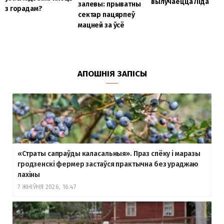
вылучаецца Ліда
залевы: прыватны
з горадам?
сектар пацярпеў
мацней за ўсё
АПОШНІЯ ЗАПІСЫ
«Страты сапраўды каласальныя». Праз спёку і маразы
гродзенскі фермер застаўся практычна без ураджаю
лахіны
7 ЖНІЎНЯ 2026, 16:47