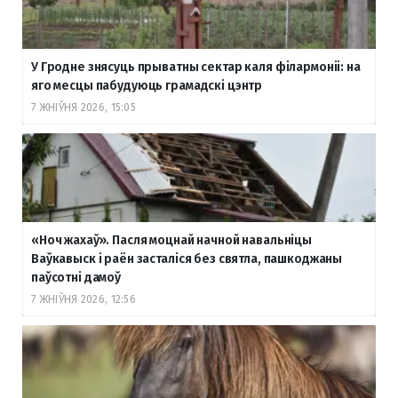
У Гродне знясуць прыватны сектар каля філармоніі: на
яго месцы пабудуюць грамадскі цэнтр
7 ЖНІЎНЯ 2026, 15:05
«Ноч жахаў». Пасля моцнай начной навальніцы
Ваўкавыск і раён засталіся без святла, пашкоджаны
паўсотні дамоў
7 ЖНІЎНЯ 2026, 12:56