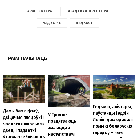
АРХІТЭКТУРА
ГАРАДСКАЯ ПРАСТОРА
НАДВОР'Е
ПАДКАСТ
РАІМ ПАЧЫТАЦЬ
Гедымін, авіятары,
Дамы без ліфтаў,
паўстанцы і адзін
У Гродне
дзіцячыя пляцоўкі і
Ленін: даследавалі
працягваюць
час пасля школы: як
помнікі беларускіх
змагацца з
дзеці і падлеткі
гарадоў – чым
наступствамі
ўзаемадзейнічаюць