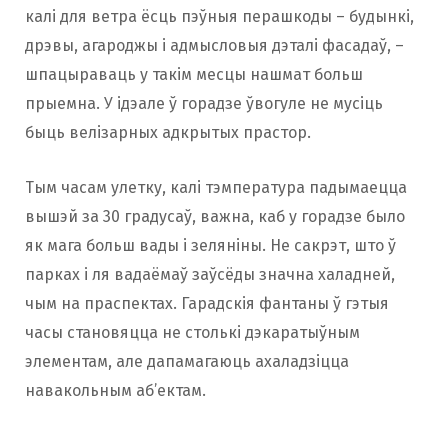
калі для ветра ёсць пэўныя перашкоды – будынкі,
дрэвы, агароджы і адмысловыя дэталі фасадаў, –
шпацыраваць у такім месцы нашмат больш
прыемна. У ідэале ў горадзе ўвогуле не мусіць
быць велізарных адкрытых прастор.
Тым часам улетку, калі тэмпература падымаецца
вышэй за 30 градусаў, важна, каб у горадзе было
як мага больш вады і зеляніны. Не сакрэт, што ў
парках і ля вадаёмаў заўсёды значна халадней,
чым на праспектах. Гарадскія фантаны ў гэтыя
часы становяцца не столькі дэкаратыўным
элементам, але дапамагаюць ахаладзіцца
навакольным аб’ектам.