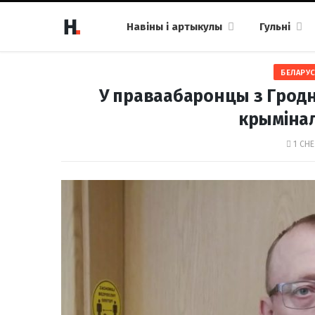
Навіны і артыкулы
Гульні
БЕЛАРУС
У праваабаронцы з Гродн
крыміна
1 СНЕ