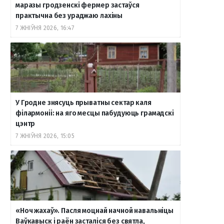
маразы гродзенскі фермер застаўся
практычна без ураджаю лахіны
7 ЖНІЎНЯ 2026, 16:47
У Гродне знясуць прыватны сектар каля
філармоніі: на яго месцы пабудуюць грамадскі
цэнтр
7 ЖНІЎНЯ 2026, 15:05
«Ноч жахаў». Пасля моцнай начной навальніцы
Ваўкавыск і раён засталіся без святла,