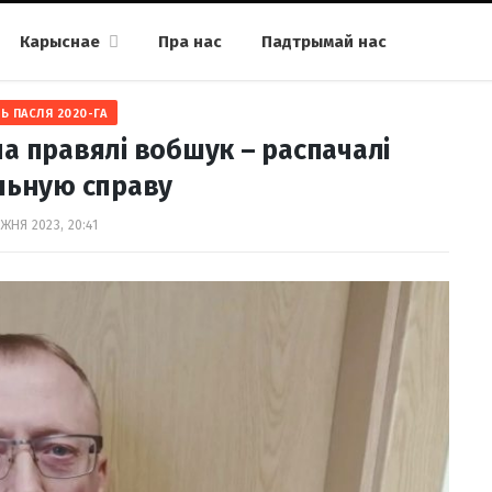
Карыснае
Пра нас
Падтрымай нас
Ь ПАСЛЯ 2020-ГА
а правялі вобшук – распачалі
льную справу
ЖНЯ 2023, 20:41