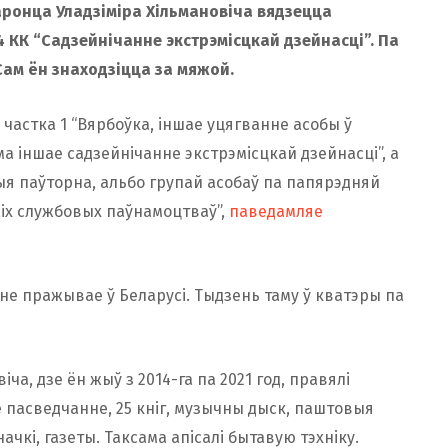
аронца Уладзіміра Хільмановіча вядзецца
4 КК “Садзейнічанне экстрэмісцкай дзейнасці”. Па
Сам ён знаходзіцца за мяжой.
– частка 1 “Вярбоўка, іншае уцягванне асобы ў
а іншае садзейнічанне экстрэмісцкай дзейнасці”, а
ныя паўторна, альбо групай асобаў па папярэдняй
аіх службовых паўнамоцтваў”,
паведамляе
 не пражывае ў Беларусі. Тыдзень таму ў кватэры па
ча, дзе ён жыў з 2014-га па 2021 год, правялі
е пасведчанне, 25 кніг, музычны дыск, паштовыя
ачкі, газеты. Таксама апісалі бытавую тэхніку.