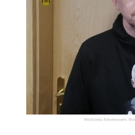
Уладзімір Хільмановіч. Ф