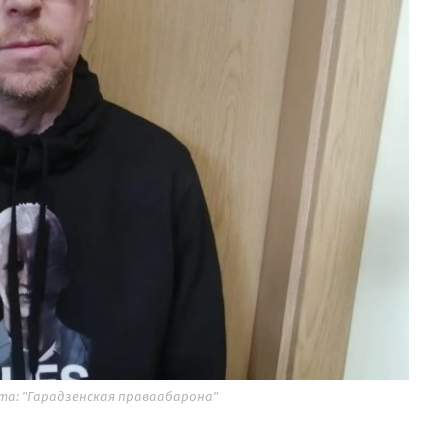
ота: "Гарадзенская праваабарона"