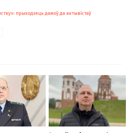
стку»: прыходзяць дамоў да актывістаў