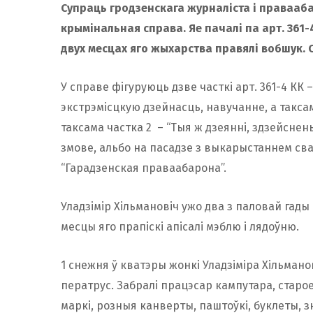
Супраць гродзенскага журналіста і правааб
крымінальная справа. Яе пачалі па арт. 361-
двух месцах яго жыхарства правялі вобшук. 
У справе фігуруюць дзве часткі арт. 361-4 КК 
экстрэмісцкую дзейнасць, навучанне, а таксам
таксама частка 2 – “Тыя ж дзеянні, здзейсне
змове, альбо на пасадзе з выкарыстаннем св
“Гарадзенская праваабарона”.
Уладзімір Хільмановіч ужо два з паловай гады
месцы яго прапіскі апісалі мэблю і лядоўню.
1 снежня ў кватэры жонкі Уладзіміра Хільманові
ператрус. Забралі працэсар кампутара, старо
маркі, розныя канверты, паштоўкі, буклеты, зн