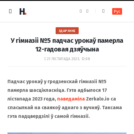
F
I
Рус
a
n
c
s
e
t
b
a
o
g
ЗДАРЭННЕ
o
r
k
a
У гімназіі №5 падчас урокаў памерла
m
12-гадовая дзяўчына
21 ЛІСТАПАДА 2023, 12:08
Падчас урокаў у гродзенскай гімназіі №5
памерла шасцікласніца. Гэта адбылося 17
лістапада 2023 года,
паведаміла
Zerkalo.io са
спасылкай на сваякоў аднаго з вучняў. Таксама
гэта падцвердзілі ў самой гімназіі.