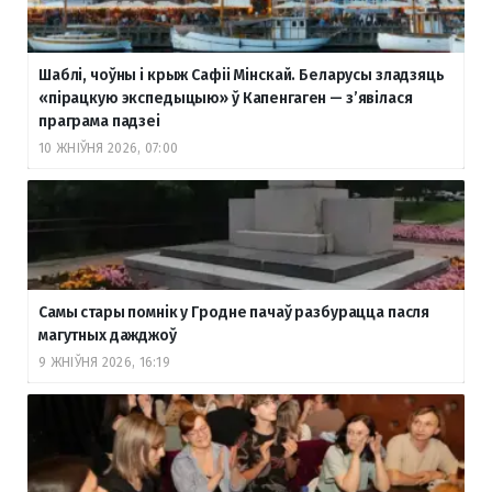
Шаблі, чоўны і крыж Сафіі Мінскай. Беларусы зладзяць
«пірацкую экспедыцыю» ў Капенгаген — з’явілася
праграма падзеі
10 ЖНІЎНЯ 2026, 07:00
Самы стары помнік у Гродне пачаў разбурацца пасля
магутных дажджоў
9 ЖНІЎНЯ 2026, 16:19