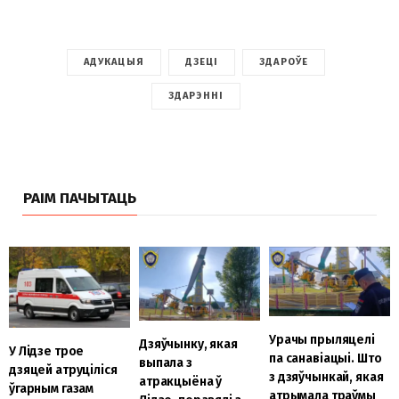
АДУКАЦЫЯ
ДЗЕЦІ
ЗДАРОЎЕ
ЗДАРЭННІ
РАІМ ПАЧЫТАЦЬ
Урачы прыляцелі
Дзяўчынку, якая
У Лідзе трое
па санавіацыі. Што
выпала з
дзяцей атруціліся
з дзяўчынкай, якая
атракцыёна ў
ўгарным газам
атрымала траўмы