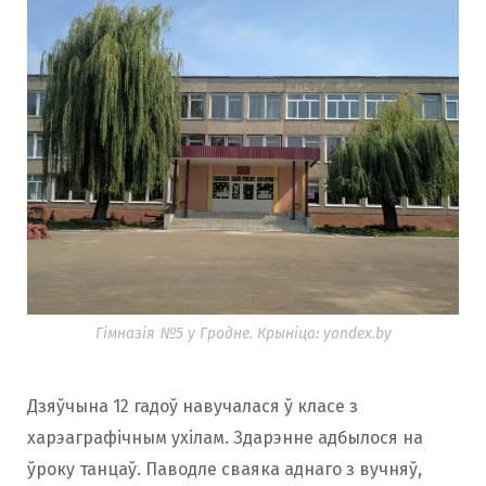
Гімназія №5 у Гродне. Крыніца: yandex.by
Дзяўчына 12 гадоў навучалася ў класе з
харэаграфічным ухілам. Здарэнне адбылося на
ўроку танцаў. Паводле сваяка аднаго з вучняў,