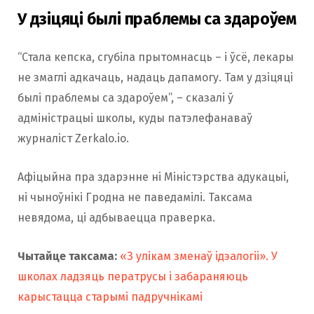
У дзіцяці былі праблемы са здароўем
“Стала кепска, сгубіла прытомнасць – і ўсё, лекары
не змаглі адкачаць, надаць дапамогу. Там у дзіцяці
былі праблемы са здароўем”, – сказалі ў
адміністрацыі школы, куды патэлефанаваў
журналіст Zerkalo.io.
Афіцыйна пра здарэнне ні Міністэрства адукацыі,
ні чыноўнікі Гродна не паведамілі. Таксама
невядома, ці адбываецца праверка.
Чытайце таксама:
«З улікам зменаў ідэалогіі». У
школах ладзяць ператрусы і забараняюць
карыстацца старымі падручнікамі