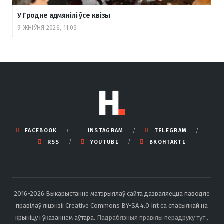
У Гродне адмянілі ўсе квізы
9 ЖНІЎНЯ 2026, 11:03
FACEBOOK
INSTAGRAM
TELEGRAM
RSS
YOUTUBE
ВКОНТАКТЕ
2016-2026 Выкарыстанне матэрыялаў сайта дазваляецца паводле
правілаў ліцэнзіі Creative Commons BY-SA 4.0 Int са спасылкай на
крыніцу і ўказаннем аўтара.
Падрабязныя правілы перадруку тут
.