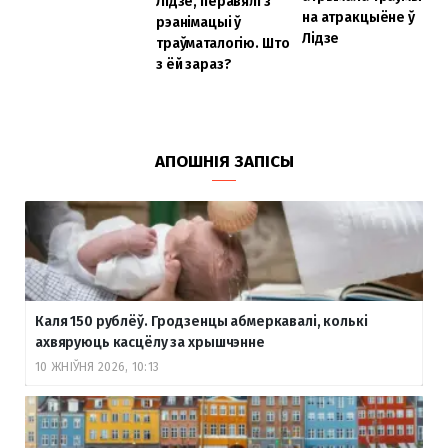
Лідзе, перавялі з
на атракцыёне ў
рэанімацыі ў
Лідзе
траўматалогію. Што
з ёй зараз?
АПОШНІЯ ЗАПІСЫ
Каля 150 рублёў. Гродзенцы абмеркавалі, колькі
ахвяруюць касцёлу за хрышчэнне
10 ЖНІЎНЯ 2026, 10:13