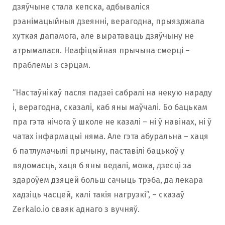
дзяўчыне стала кепска, адбываліся
рэанімацыйныя дзеянні, верагодна, прыязджала
хуткая дапамога, але выратаваць дзяўчыну не
атрымалася. Неафіцыйная прычына смерці –
праблемы з сэрцам.
“Настаўнікаў пасля падзеі сабралі на некую нараду
і, верагодна, сказалі, каб яны маўчалі. Бо бацькам
пра гэта нічога ў школе не казалі – ні ў навінах, ні ў
чатах інфармацыі няма. Але гэта абуральна – хаця
б патлумачылі прычыну, паставілі бацькоў у
вядомасць, хаця б яны ведалі, можа, дзесці за
здароўем дзяцей больш сачыць трэба, да лекара
хадзіць часцей, калі такія нагрузкі”, – сказаў
Zerkalo.io сваяк аднаго з вучняў.