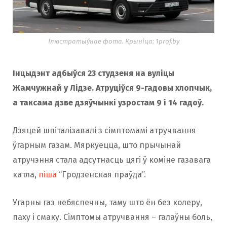
Ілюстратыўнае фота. Крыніца: 1prof.by
Інцыдэнт адбыўся 23 студзеня на вуліцы
Жамчужнай у Лідзе. Атруціўся 9-гадовы хлопчык,
а таксама дзве дзяўчынкі узростам 9 і 14 гадоў.
Дзяцей шпіталізавалі з сімптомамі атручвання
ўгарным газам. Мяркуецца, што прычынай
атручэння стала адсутнасць цягі ў коміне газавага
катла,
піша
“Гродзенская праўда”.
Угарны газ небяспечны, таму што ён без колеру,
паху і смаку. Сімптомы атручвання – галаўны боль,