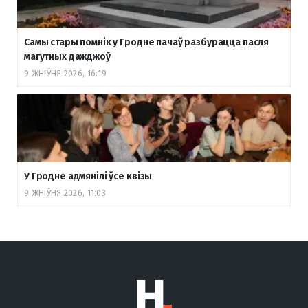
Самы стары помнік у Гродне пачаў разбурацца пасля
магутных дажджоў
9 ЖНІЎНЯ 2026, 16:19
У Гродне адмянілі ўсе квізы
9 ЖНІЎНЯ 2026, 11:03