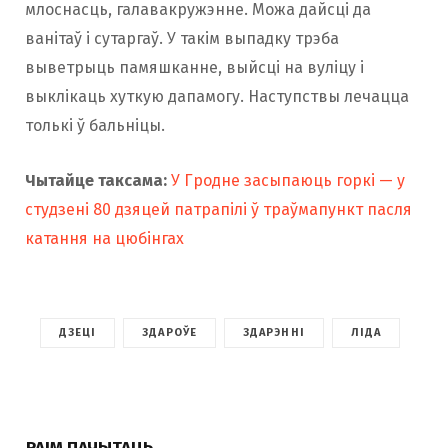
млоснасць, галавакружэнне. Можа дайсці да
ванітаў і сутаргаў. У такім выпадку трэба
выветрыць памяшканне, выйсці на вуліцу і
выклікаць хуткую дапамогу. Наступствы лечацца
толькі ў бальніцы.
Чытайце таксама:
У Гродне засыпаюць горкі — у
студзені 80 дзяцей патрапілі ў траўмапункт пасля
катання на цюбінгах
ДЗЕЦІ
ЗДАРОЎЕ
ЗДАРЭННІ
ЛІДА
РАІМ ПАЧЫТАЦЬ