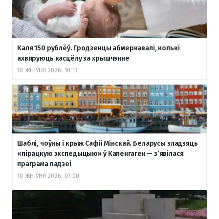
Каля 150 рублёў. Гродзенцы абмеркавалі, колькі
ахвяруюць касцёлу за хрышчэнне
10 ЖНІЎНЯ 2026, 10:13
Шаблі, чоўны і крыж Сафіі Мінскай. Беларусы зладзяць
«пірацкую экспедыцыю» ў Капенгаген — з’явілася
праграма падзеі
10 ЖНІЎНЯ 2026, 07:00