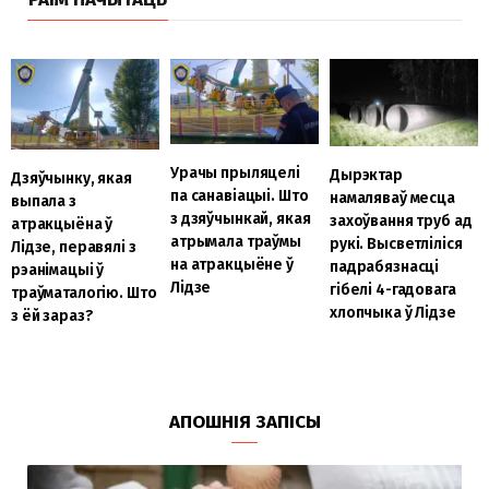
Урачы прыляцелі
Дырэктар
Дзяўчынку, якая
па санавіацыі. Што
намаляваў месца
выпала з
з дзяўчынкай, якая
захоўвання труб ад
атракцыёна ў
атрымала траўмы
рукі. Высветліліся
Лідзе, перавялі з
на атракцыёне ў
падрабязнасці
рэанімацыі ў
Лідзе
гібелі 4-гадовага
траўматалогію. Што
хлопчыка ў Лідзе
з ёй зараз?
АПОШНІЯ ЗАПІСЫ