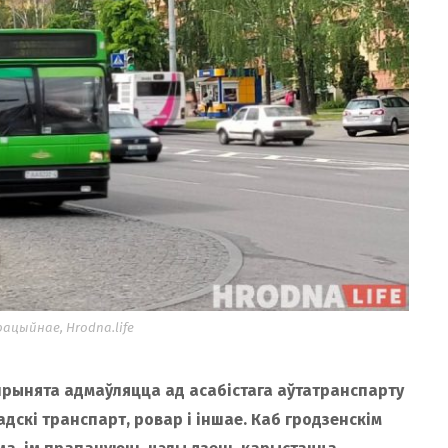
цыйнае, Hrodna.life
прынята адмаўляцца ад асабістага аўтатранспарту
дскі транспарт, ровар і іншае. Каб гродзенскім