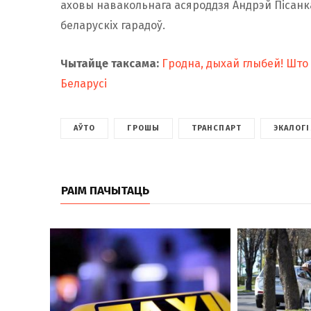
аховы навакольнага асяроддзя Андрэй Пісанк
беларускіх гарадоў.
Чытайце таксама:
Гродна, дыхай глыбей! Што
Беларусі
АЎТО
ГРОШЫ
ТРАНСПАРТ
ЭКАЛОГІ
РАІМ ПАЧЫТАЦЬ