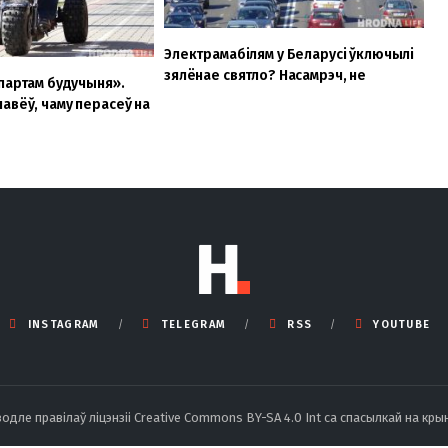
Электрамабілям у Беларусі ўключылі
зялёнае святло? Насамрэч, не
спартам будучыня».
авёў, чаму перасеў на
INSTAGRAM
TELEGRAM
RSS
YOUTUBE
ле правілаў ліцэнзіі Creative Commons BY-SA 4.0 Int са спасылкай на крын