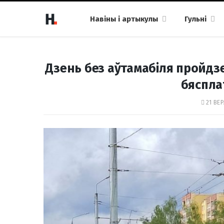
Навіны і артыкулы
Гульні
Дзень без аўтамабіля пройдз
бяспла
21 ВЕР