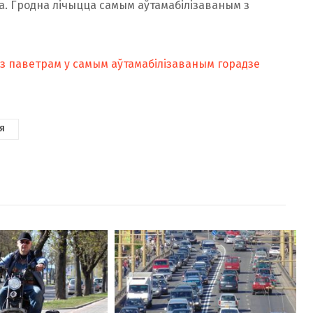
а. Гродна лічыцца самым аўтамабілізаваным з
 з паветрам у самым аўтамабілізаваным горадзе
Я