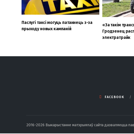
Паслугі таксі могуць патаннець з-за
«За такім тран
прыходу новых кампаній
Гродзенец расп
электратрайк
FACEBOOK
2016-2026 Выкарыстанне матэрыялаў сайта дазваляецца павод