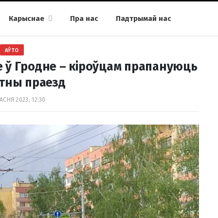
Карыснае
Пра нас
Падтрымай нас
АЎТО
е ў Гродне – кіроўцам прапануюць
тны праезд
АСНЯ 2023, 12:30