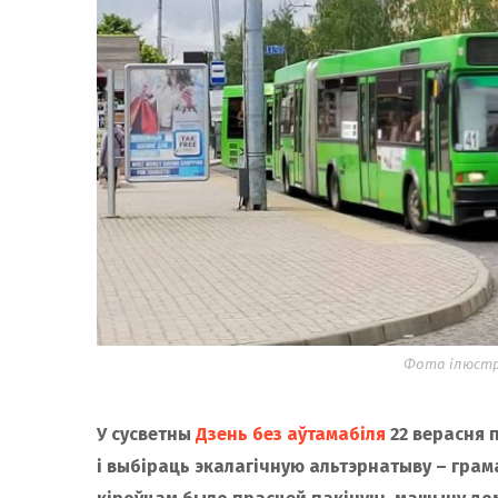
Фота ілюстра
У сусветны
Дзень без аўтамабіля
22 верасня 
і выбіраць экалагічную альтэрнатыву – грама