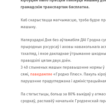
кіроўцам было прасцей пакінуць машыну до
грамадскім транспартам бясплатна.
Каб скарыстацца магчымасцю, трэба будзе пра
машыну.
Напярэдадні Дня без аўтамабіля ДАІ Гродна с
прыродных рэсурсаў і аховы навакольнага ася
тэхагляд, і якое дакладнае ўтрыманне шкодны
праводзілі цягам двух дзён.
З 40 спыненых машын перавышэнне нормы ў в
сямі,
паведамляе
«Гродно Плюс». Пакуль кіроў
парушэнне прадугледжана і адміністрацыйная
Па статыстыцы, больш за 80% выкідаў у атма
сродкаў, распавёў начальнік Гродзенскай гар