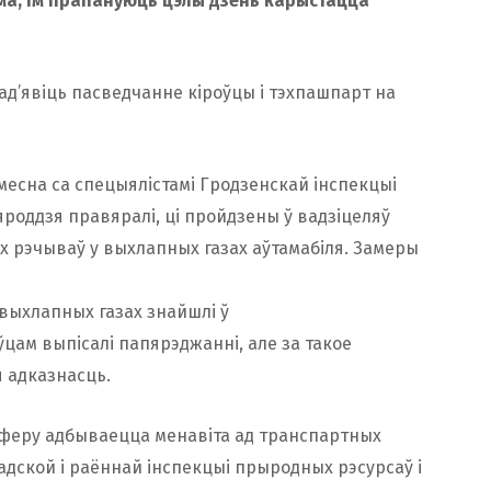
ма, ім прапануюць цэлы дзень карыстацца
д’явіць пасведчанне кіроўцы і тэхпашпарт на
умесна са спецыялістамі Гродзенскай інспекцыі
роддзя правяралі, ці пройдзены ў вадзіцеляў
х рэчываў у выхлапных газах аўтамабіля. Замеры
ыхлапных газах знайшлі ў
цам выпісалі папярэджанні, але за такое
 адказнасць.
сферу адбываецца менавіта ад транспартных
адской і раённай інспекцыі прыродных рэсурсаў і