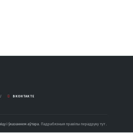
ВКОНТАКТЕ
іцу і ўказаннем аўтара.
Падрабязныя правілы перадруку тут
.