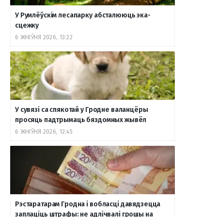
У Румлёўскім лесапарку абсталююць эка-
сцежку
6 ЖНІЎНЯ 2026, 13:22
У сувязі са спякотай у Гродне валанцёры
просяць падтрымаць бяздомных жывёл
6 ЖНІЎНЯ 2026, 12:45
Рэстаратарам Гродна і вобласці давядзецца
заплаціць штрафы: не адлічвалі грошы на