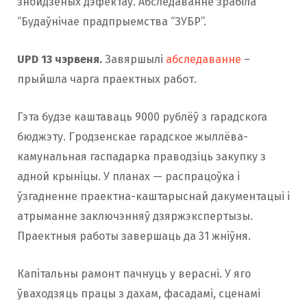
знойдзеных дэфектаў. Абследаванне зрабіла
“Будаўнічае прадпрыемства “ЗУБР”.
UPD 13 чэрвеня.
Завяршылі
абследаванне
–
прыйшла чарга праектных работ.
Гэта будзе каштаваць 9000 рублёў з гарадскога
бюджэту. Гродзенскае гарадское жыллёва-
камунальная гаспадарка праводзіць закупку з
адной крыніцы. У планах — распрацоўка і
ўзгадненне праектна-каштарыснай дакументацыі і
атрыманне заключэнняў дзяржэкспертызы.
Праектныя работы завершаць да 31 жніўня.
Капітальны рамонт пачнуць у верасні. У яго
ўваходзяць працы з дахам, фасадамі, сценамі