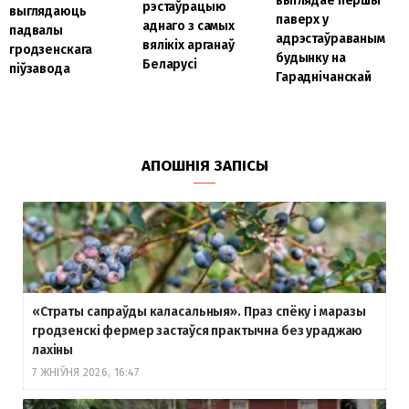
выглядае першы
рэстаўрацыю
выглядаюць
паверх у
аднаго з самых
падвалы
адрэстаўраваным
вялікіх арганаў
гродзенскага
будынку на
Беларусі
піўзавода
Гараднічанскай
АПОШНІЯ ЗАПІСЫ
«Страты сапраўды каласальныя». Праз спёку і маразы
гродзенскі фермер застаўся практычна без ураджаю
лахіны
7 ЖНІЎНЯ 2026, 16:47