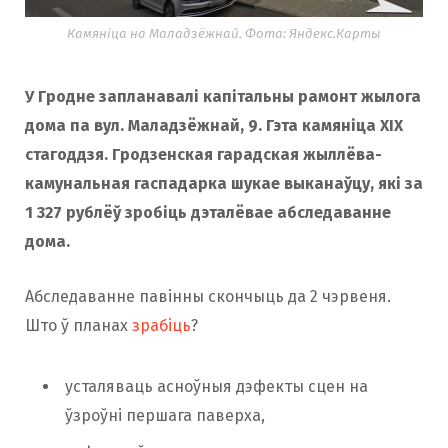
Камяніца на Маладзёжнай. Фота: Яндекс.Карты
У Гродне запланавалі капітальны рамонт жылога
дома па вул. Маладзёжнай, 9. Гэта камяніца XIX
стагоддзя. Гродзенская гарадская жыллёва-
камунальная гаспадарка шукае выканаўцу, які за
1 327 рублёў зробіць дэталёвае абследаванне
дома.
Абследаванне павінны скончыць да 2 чэрвеня.
Што ў планах
зрабіць
?
усталяваць асноўныя дэфекты сцен на
ўзроўні першага паверха,