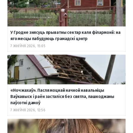
У Гродне знясуць прыватны сектар каля філармоніі: на
яго месцы пабудуюць грамадскі цэнтр
7 ЖНІЎНЯ 2026, 15:05
«Ноч жахаў». Пасля моцнай начной навальніцы
Ваўкавыск і раён засталіся без святла, пашкоджаны
паўсотні дамоў
7 ЖНІЎНЯ 2026, 12:56