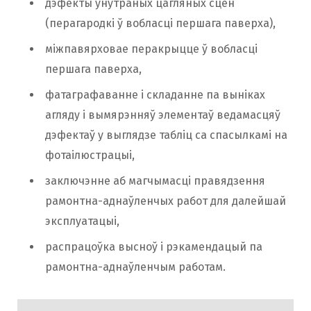
дэфекты ўнутраных цагляных сцен
(перагародкі ў вобласці першага паверха),
міжпавярховае перакрыцце ў вобласці
першага паверха,
фатаграфаванне і складанне па выніках
агляду і вымярэнняў элементаў ведамасцяў
дэфектаў у выглядзе табліц са спасылкамі на
фотаілюстрацыі,
заключэнне аб магчымасці правядзення
рамонтна-аднаўленчых работ для далейшай
эксплуатацыі,
распрацоўка высноў і рэкамендацый па
рамонтна-аднаўленчым работам.