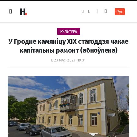
F
I
Рус
a
n
c
s
e
t
b
a
o
g
КУЛЬТУРА
o
r
k
a
У Гродне камяніцу XIX стагоддзя чакае
m
капітальны рамонт (абноўлена)
23 МАЯ 2023, 19:31