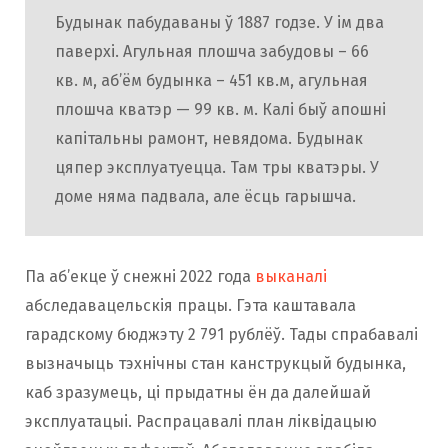
Будынак пабудаваны ў 1887 годзе. У ім два
паверхі. Агульная плошча забудовы – 66
кв. м, аб’ём будынка – 451 кв.м, агульная
плошча кватэр — 99 кв. м. Калі быў апошні
капітальны рамонт, невядома. Будынак
цяпер эксплуатуецца. Там тры кватэры. У
доме няма падвала, але ёсць гарышча.
Па аб’екце ў снежні 2022 года
выканалі
абследавацельскія працы. Гэта каштавала
гарадскому бюджэту 2 791 рублёў. Тады спрабавалі
вызначыць тэхнічны стан канструкцый будынка,
каб зразумець, ці прыдатны ён да далейшай
эксплуатацыі. Распрацавалі план ліквідацыю