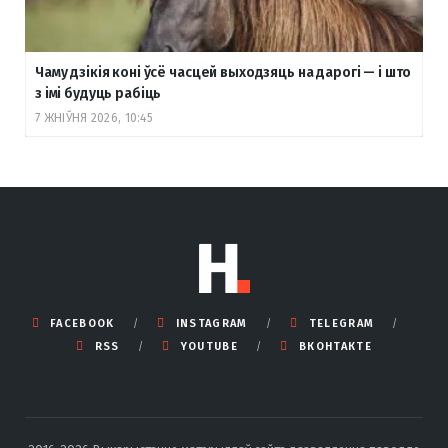
Чаму дзікія коні ўсё часцей выходзяць на дарогі — і што
з імі будуць рабіць
7 ЖНІЎНЯ 2026, 10:45
FACEBOOK
INSTAGRAM
TELEGRAM
RSS
YOUTUBE
ВКОНТАКТЕ