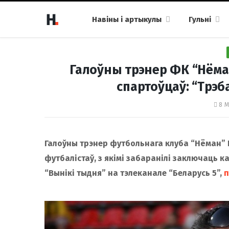
Навіны і артыкулы
Гульні
Галоўны трэнер ФК “Нёман
спартоўцаў: “Трэб
8 М
Галоўны трэнер футбольнага клуба “Нёман” 
футбалістаў, з якімі забаранілі заключаць к
“Вынікі тыдня” на тэлеканале “Беларусь 5”,
п