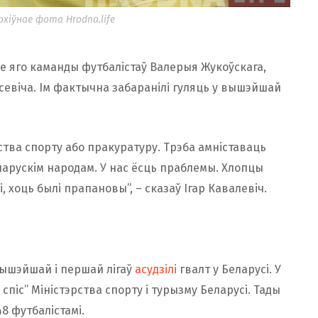
Архіўнае фота Hrodna.life
зе яго каманды футбалістаў Валерыя Жукоўскага,
асевіча. Ім фактычна забаранілі гуляць у вышэйшай
ства спорту або пракуратуру. Трэба амніставаць
ларускім народам. У нас ёсць праблемы. Хлопцы
, хоць былі прапановы”, – сказаў Ігар Кавалевіч.
 вышэйшай і першай лігаў
асудзілі
гвалт у Беларусі. У
спіс” Міністэрства спорту і турызму Беларусі. Тады
8 футбалістамі.