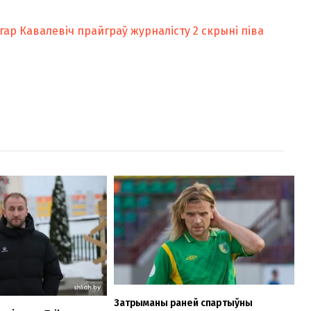
ар Кавалевіч прайграў журналісту 2 скрыні піва
Затрыманы раней спартыўны