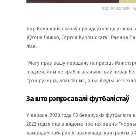
Ігар Кавалевіч. 
Ігар Кавалевіч сказаў пра адсутнасць у склад
Яўгена Ляшко, Сяргея Курганскага і Рамана П
лізе.
“Магу праз вашу перадачу папрасіць Міністэр
людзей. Яны не зрабілі злачынстваў перад бе
трэніруюцца, апантаныя, яны нікуды не з’ехалі
За што рэпрэсавалі футбалістаў
У верасні 2020 года 93 беларускіх футбаліста
2022 годзе стала вядома пра так званы “чорны 
камандам забаранілі заключаць кантракты з 4