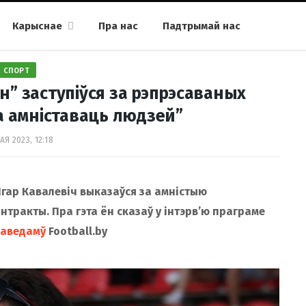
Карыснае
Пра нас
Падтрымай нас
СПОРТ
” заступіўся за рэпрэсаваных
а амніставаць людзей”
АЯ 2023, 12:18
Ігар Кавалевіч выказаўся за амністыю
антракты. Пра гэта ён сказаў у інтэрв’ю праграме
аведамў
Football.by