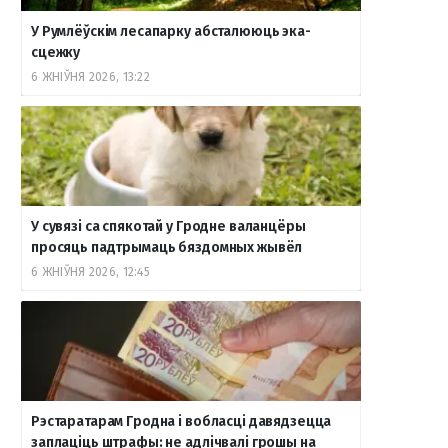
У Румлёўскім лесапарку абсталююць эка-
сцежку
6 ЖНІЎНЯ 2026, 13:22
У сувязі са спякотай у Гродне валанцёры
просяць падтрымаць бяздомных жывёл
6 ЖНІЎНЯ 2026, 12:45
Рэстаратарам Гродна і вобласці давядзецца
заплаціць штрафы: не адлічвалі грошы на