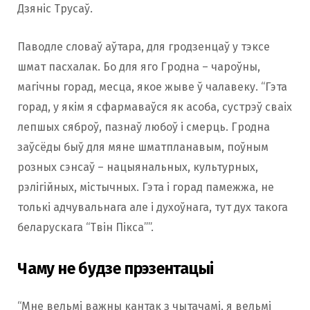
Дзяніс Трусаў.
Паводле словаў аўтара, для гродзенцаў у тэксе
шмат пасхалак. Бо для яго Гродна – чароўны,
магічны горад, месца, якое жыве ў чалавеку. “Гэта
горад, у якім я сфармаваўся як асоба, сустрэў сваіх
лепшых сяброў, пазнаў любоў і смерць. Гродна
заўсёды быў для мяне шматпланавым, поўным
розных сэнсаў – нацыянальных, культурных,
рэлігійных, містычных. Гэта і горад памежжа, не
толькі адчувальнага але і духоўнага, тут дух такога
беларускага “Твін Пікса””.
Чаму не будзе прэзентацыі
“Мне вельмі важны кантак з чытачамі, я вельмі