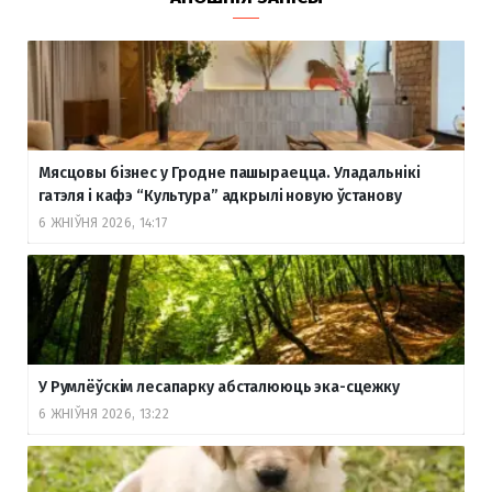
Мясцовы бізнес у Гродне пашыраецца. Уладальнікі
гатэля і кафэ “Культура” адкрылі новую ўстанову
6 ЖНІЎНЯ 2026, 14:17
У Румлёўскім лесапарку абсталююць эка-сцежку
6 ЖНІЎНЯ 2026, 13:22