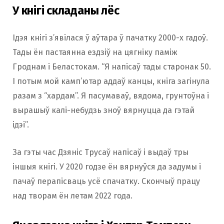
У кнігі складаны лёс
Ідэя кнігі з’явілася ў аўтара ў пачатку 2000-х гадоў.
Тады ён пастаянна ездзіў на цягніку паміж
Гроднам і Беластокам. “Я напісаў тады старонак 50.
І потым мой камп’ютар аддаў канцы, кніга загінула
разам з “хардам”. Я пасумаваў, вядома, грунтоўна і
вырашыў калі-небудзь зноў вярнуцца да гэтай
ідэі”.
За гэты час Дзяніс Трусаў напісаў і выдаў тры
іншыя кнігі. У 2020 годзе ён вярнуўся да задумы і
пачаў перапісваць усё спачатку. Скончыў працу
над творам ён летам 2022 года.