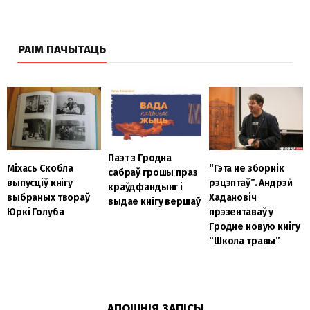
РАІМ ПАЧЫТАЦЬ
Паэт з Гродна
Міхась Скобла
“Гэта не зборнік
сабраў грошы праз
выпусціў кнігу
рэцэптаў”. Андрэй
краўдфандынг і
выбраных твораў
Хадановіч
выдае кнігу вершаў
Юркі Голуба
прэзентаваў у
Гродне новую кнігу
“Школа травы”
АПОШНІЯ ЗАПІСЫ