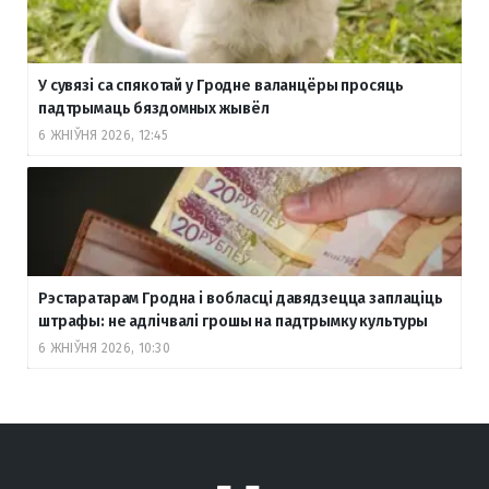
У сувязі са спякотай у Гродне валанцёры просяць
падтрымаць бяздомных жывёл
6 ЖНІЎНЯ 2026, 12:45
Рэстаратарам Гродна і вобласці давядзецца заплаціць
штрафы: не адлічвалі грошы на падтрымку культуры
6 ЖНІЎНЯ 2026, 10:30