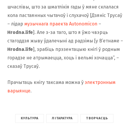
шчаслівы, што за шматлікія гады ў мяне склалася
кола пастаянных чытачоў і слухачоў [Дзяніс Трусаў
– лідар
музычнага праекта Autonomicon
–
Hrodna.life
]. Але з-за таго, што я ўжо чвэрць
стагоддзя жыву ўдалечыні ад радзімы [у В’етнаме –
Hrodna.life
], зрабіць прэзентацыю кнігі ў родным
горадзе не атрымаецца, хоць і вельмі хочацца”, –
сказаў Трусаў.
Прачытаць кнігу таксама можна ў
электронным
варыянце
.
КУЛЬТУРА
ЛІТАРАТУРА
ТВОРЧАСЦЬ