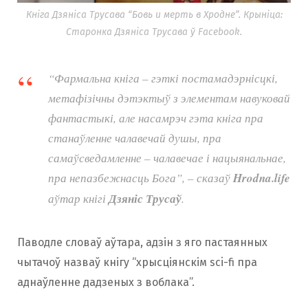
Кніга Дзяніса Трусава “Бовь и мерть в Хродне”. Крыніца:
Старонка Дзяніса Трусава ў Facebook.
“Фармальна кніга – гэткі постамадэрнісцкі,
метафізічны дэтэктыў з элементам навуковай
фантастыкі, але насамрэч гэта кніга пра
станаўленне чалавечай душы, пра
самаўсведамленне – чалавечае і нацыянальнае,
пра непазбежнасць Бога”, – сказаў
Hrodna.life
аўтар кнігі
Дзяніс Трусаў
.
Паводле словаў аўтара, адзін з яго пастаянных
чытачоў назваў кнігу “хрысціянскім sci-fi пра
аднаўленне дадзеных з воблака”.