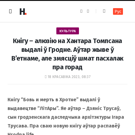
F
I
Рус
a
n
c
s
e
t
b
a
o
g
КУЛЬТУРА
o
r
k
a
Кнігу – алюзію на Хантара Томпсана
m
выдалі ў Гродне. Аўтар жыве ў
В’етнаме, але змясціў шмат пасхалак
пра горад
18 КРАСАВІКА 2023, 08:37
Кнігу “Бовь и мерть в Хротне” выдалі ў
выдавецтве “ЛітАры”. Яе аўтар – Дзяніс Трусаў,
сын гродзенскага даследчыка архітэктуры Ігара
Трусава. Пра сваю новую кнігу аўтар распавёў
Hrodna.life.