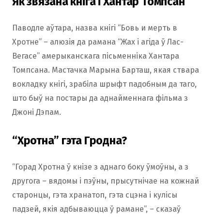
Як звязана кніга і Хантар Томпсан
Паводле аўтара, назва кнігі “Бовь и мерть в
Хротне” – алюзія да рамана “Жах і агіда ў Лас-
Вегасе” амерыканскага пісьменніка Хантара
Томпсана. Мастачка Марына Барташ, якая ствара
вокладку кнігі, зрабіла шрыфт падобным да таго,
што быў на постары да аднайменнага фільма з
Джоні Дэпам.
“Хротна” гэта Гродна?
“Горад Хротна ў кнізе з аднаго боку ўмоўны, а з
другога – вядомы і пэўны, прысутнічае на кожнай
старонцы, гэта хранатоп, гэта сцэна і кулісы
падзей, якія адбываюцца ў рамане”, – сказаў