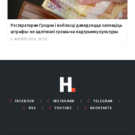
Рэстаратарам Гродна і вобласці давядзецца заплаціць
штрафы: не адлічвалі грошы на падтрымку культуры
6 ЖНІЎНЯ 2026, 10:30
FACEBOOK
INSTAGRAM
TELEGRAM
RSS
YOUTUBE
ВКОНТАКТЕ