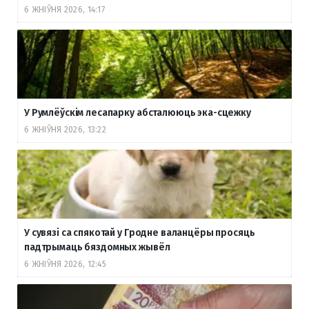
6 ЖНІЎНЯ 2026, 14:17
У Румлёўскім лесапарку абсталююць эка-сцежку
6 ЖНІЎНЯ 2026, 13:22
У сувязі са спякотай у Гродне валанцёры просяць
падтрымаць бяздомных жывёл
6 ЖНІЎНЯ 2026, 12:45