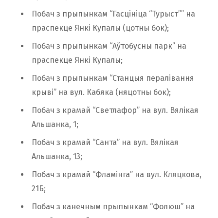
Побач з прыпынкам “Гасцініца “Турыст”” на
праспекце Янкі Купалы (цотны бок);
Побач з прыпынкам “Аўтобусны парк” на
праспекце Янкі Купалы;
Побач з прыпынкам “Станцыя пералівання
крыві” на вул. Кабяка (няцотны бок);
Побач з крамай “Светлафор” на вул. Вялікая
Альшанка, 1;
Побач з крамай “Санта” на вул. Вялікая
Альшанка, 13;
Побач з крамай “Фламінга” на вул. Кляцкова,
21Б;
Побач з канечным прыпынкам “Фолюш” на