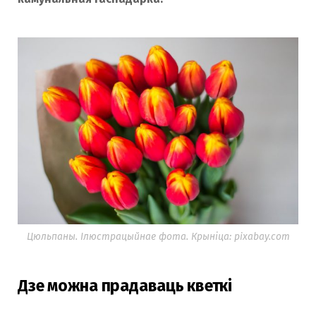
Цюльпаны. Ілюстрацыйнае фота. Крыніца: pixabay.com
Дзе можна прадаваць кветкі