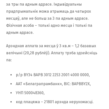
за тры па адным адрасе. Індывідуальны
прадпрымальнік можа атрымаць да чатырох
месцаў, але не больш за 3 па адным адрасе.
Фізічная асоба – толькі адно месца і толькі па
адным адрасе.
Арэндная аплата за месца ў 3 кв.м – 1,2 базавых
велічыні (20,28 рублёў). Аплату трэба здзейсніць
па:
р/р BY34 BAPB 3012 2253 2001 4000 0000,
ААТ «Белаграпрамбанк», BIC: BAPBBY2X,
УНП 500048360,
код плацяжа – 21801 арэнда нерухомасці.