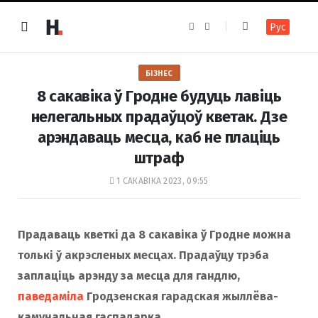
F
I
Рус
a
n
c
s
e
t
b
a
o
g
БІЗНЕС
o
r
k
a
8 сакавіка ў Гродне будуць лавіць
m
нелегальных прадаўцоў кветак. Дзе
арэндаваць месца, каб не плаціць
штраф
1 САКАВІКА 2023, 09:55
Прадаваць кветкі да 8 сакавіка ў Гродне можна
толькі ў акрэсленых месцах. Прадаўцу трэба
заплаціць арэнду
за месца для гандлю,
паведаміла
Гродзенская гарадская жыллёва-
камунальная гаспадарка.