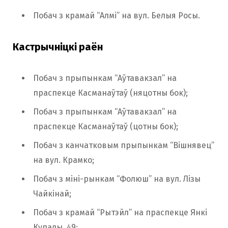
Побач з крамай “Алмі” на вул. Белыя Росы.
Кастрычніцкі раён
Побач з прыпынкам “Аўтавакзал” на
праспекце Касманаўтаў (няцотны бок);
Побач з прыпынкам “Аўтавакзал” на
праспекце Касманаўтаў (цотны бок);
Побач з канчатковым прыпынкам “Вішнявец”
на вул. Крамко;
Побач з міні-рынкам “Фолюш” на вул. Лізы
Чайкінай;
Побач з крамай “Рытэйл” на праспекце Янкі
Купалы, 49;