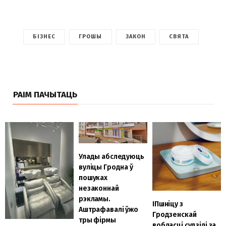
БІЗНЕС
ГРОШЫ
ЗАКОН
СВЯТА
РАІМ ПАЧЫТАЦЬ
Улады абследуюць
вуліцы Гродна ў
пошуках
незаконнай
рэкламы.
ІПшніцу з
Аштрафавалі ўжо
Гродзенскай
тры фірмы
вобласці судзілі за