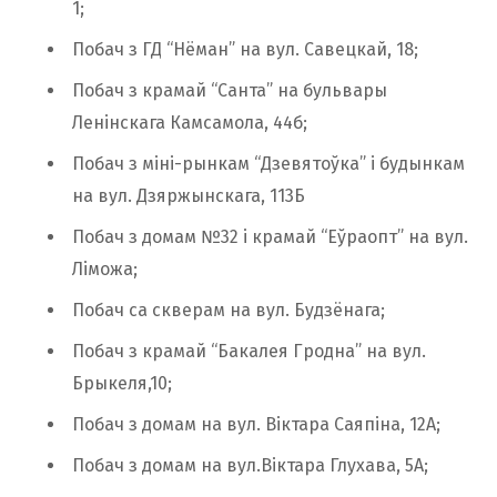
1;
Побач з ГД “Нёман” на вул. Савецкай, 18;
Побач з крамай “Санта” на бульвары
Ленінскага Камсамола, 44б;
Побач з міні-рынкам “Дзевятоўка” і будынкам
на вул. Дзяржынскага, 113Б
Побач з домам №32 і крамай “Еўраопт” на вул.
Ліможа;
Побач са скверам на вул. Будзёнага;
Побач з крамай “Бакалея Гродна” на вул.
Брыкеля,10;
Побач з домам на вул. Віктара Саяпіна, 12А;
Побач з домам на вул.Віктара Глухава, 5А;