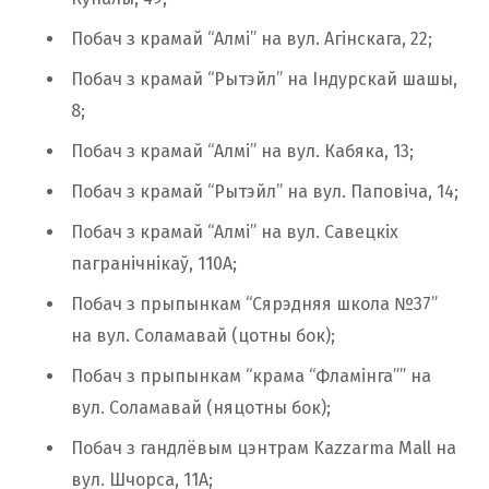
Побач з крамай “Алмі” на вул. Агінскага, 22;
Побач з крамай “Рытэйл” на Індурскай шашы,
8;
Побач з крамай “Алмі” на вул. Кабяка, 13;
Побач з крамай “Рытэйл” на вул. Паповіча, 14;
Побач з крамай “Алмі” на вул. Савецкіх
пагранічнікаў, 110А;
Побач з прыпынкам “Сярэдняя школа №37”
на вул. Соламавай (цотны бок);
Побач з прыпынкам “крама “Фламінга”” на
вул. Соламавай (няцотны бок);
Побач з гандлёвым цэнтрам Kazzarma Mall на
вул. Шчорса, 11А;