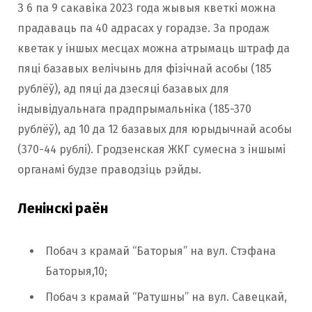
З 6 па 9 сакавіка 2023 года жывыя кветкі можна
прадаваць па 40 адрасах у горадзе. За продаж
кветак у іншых месцах можна атрымаць штраф да
пяці базавых велічынь для фізічнай асобы (185
рублёў), ад пяці да дзесяці базавых для
індывідуальнага прадпрымальніка (185-370
рублёў), ад 10 да 12 базавых для юрыдычнай асобы
(370-44 рублі). Гродзенская ЖКГ сумесна з іншымі
органамі будзе праводзіць рэйды.
Ленінскі раён
Побач з крамай “Баторыя” на вул. Стэфана
Баторыя,10;
Побач з крамай “Ратушны” на вул. Савецкай,