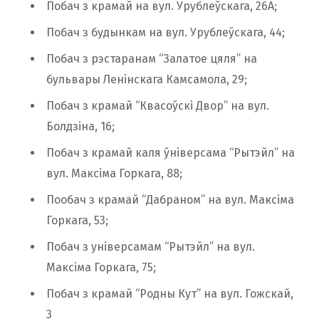
Побач з крамай на вул. Урублеўскага, 26А;
Побач з будынкам на вул. Урублеўскага, 44;
Побач з рэстаранам “Залатое цяля” на
бульвары Ленінскага Камсамола, 29;
Побач з крамай “Квасоўскі Двор” на вул.
Болдзіна, 16;
Побач з крамай каля ўніверсама “Рытэйл” на
вул. Максіма Горкага, 88;
Пообач з крамай “Дабраном” на вул. Максіма
Горкага, 53;
Побач з універсамам “Рытэйл” на вул.
Максіма Горкага, 75;
Побач з крамай “Родны Кут” на вул. Гожскай,
3