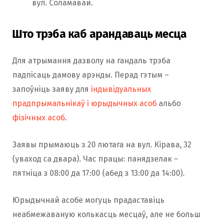
вул. Соламавай.
Што трэба каб арандаваць месца
Для атрымання дазволу на гандаль трэба
падпісаць дамову арэнды. Перад гэтым –
запоўніць заяву для
індывідуальных
прадпрымальнікаў і юрыдычных асоб
альбо
фізічных асоб
.
Заявы прымаюць з 20 лютага на вул. Кірава, 32
(уваход са двара). Час працы: панядзелак –
пятніца з 08:00 да 17:00 (абед з 13:00 да 14:00).
Юрыдычнай асобе могуць прадаставіць
неабмежаваную колькасць месцаў, але не больш