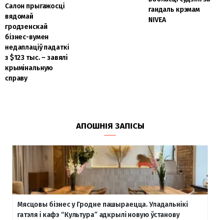
Салон прыгажосці
гандаль крэмам
вядомай
NIVEA
гродзенскай
бізнес-вумен
недаплаціў падаткі
з $123 тыс. – завялі
крымінальную
справу
АПОШНІЯ ЗАПІСЫ
Мясцовы бізнес у Гродне пашыраецца. Уладальнікі
гатэля і кафэ “Культура” адкрылі новую ўстанову