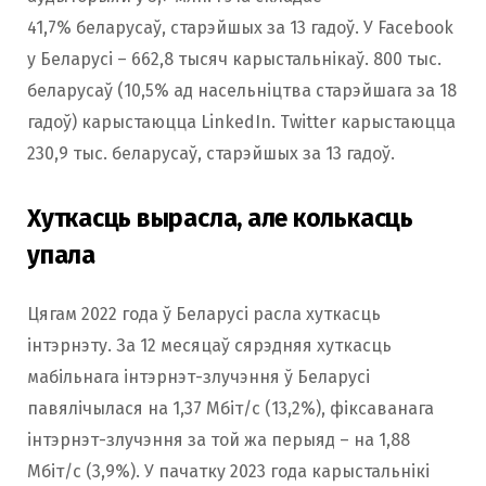
41,7% беларусаў, старэйшых за 13 гадоў. У Facebook
у Беларусі – 662,8 тысяч карыстальнікаў. 800 тыс.
беларусаў (10,5% ад насельніцтва старэйшага за 18
гадоў) карыстаюцца LinkedIn. Twitter карыстаюцца
230,9 тыс. беларусаў, старэйшых за 13 гадоў.
Хуткасць вырасла, але колькасць
упала
Цягам 2022 года ў Беларусі расла хуткасць
інтэрнэту. За 12 месяцаў сярэдняя хуткасць
мабільнага інтэрнэт-злучэння ў Беларусі
павялічылася на 1,37 Мбіт/с (13,2%), фіксаванага
інтэрнэт-злучэння за той жа перыяд – на 1,88
Мбіт/с (3,9%). У пачатку 2023 года карыстальнікі