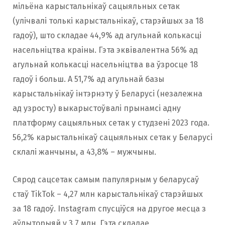
мільёна карыстальнікаў сацыяльных сетак
(улічвалі толькі карыстальнікаў, старэйшых за 18
гадоў), што складае 44,9% ад агульнай колькасці
насельніцтва краіны. Гэта эквівалентна 56% ад
агульнай колькасці насельніцтва ва ўзросце 18
гадоў і больш. А 51,7% ад агульнай базы
карыстальнікаў інтэрнэту ў Беларусі (незалежна
ад узросту) выкарыстоўвалі прынамсі адну
платформу сацыяльных сетак у студзені 2023 года.
56,2% карыстальнікаў сацыяльных сетак у Беларусі
склалі жанчыны, а 43,8% – мужчыны.
Сярод сацсетак самым папулярным у беларусаў
стаў TikTok – 4,27 млн карыстальнікаў старэйшых
за 18 гадоў. Instagram спусціўся на другое месца з
аўдыторыяй у 3,7 млн. Гэта складае