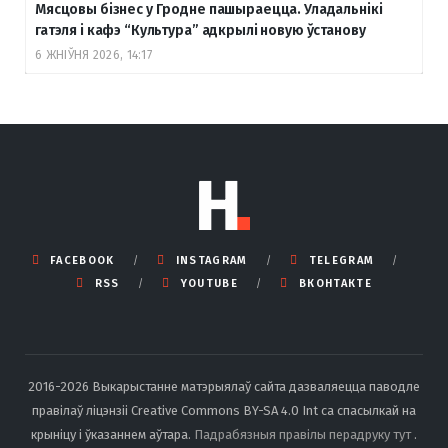
Мясцовы бізнес у Гродне пашыраецца. Уладальнікі
гатэля і кафэ “Культура” адкрылі новую ўстанову
6 ЖНІЎНЯ 2026, 14:17
FACEBOOK
INSTAGRAM
TELEGRAM
RSS
YOUTUBE
ВКОНТАКТЕ
2016-2026 Выкарыстанне матэрыялаў сайта дазваляецца паводле
правілаў ліцэнзіі Creative Commons BY-SA 4.0 Int са спасылкай на
крыніцу і ўказаннем аўтара.
Падрабязныя правілы перадруку тут
.