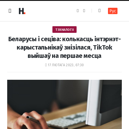
F
I
Рус
a
n
c
s
e
t
b
a
o
g
ТЭХНАЛОГІІ
o
r
k
a
Беларусы і сеціва: колькасць інтэрнэт-
m
карыстальнікаў знізілася, TikTok
выйшаў на першае месца
17 ЛЮТАГА 2023, 07:30