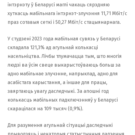
інтэрнэту ў Беларусі маглі чакаць сярэдняю
хуткасць мабільнага інтэрнэт-злучэння 11,71 Мбіт/с
праз сотавыя сеткі і 50,27 Мбіт/с стацыянарнага.
У студзені 2023 года мабільная сувязь у Беларусі
складала 121,3% ад агульнай колькасці
насельніцтва. Лічбы тлумачацца тым, што многія
людзі ва ўсім свеце выкарыстоўваюць больш за
адно мабільнае злучэнне, напрыклад, адно для
асабістага карыстання, а іншае для працы,
звяртаюць увагу даследчыкі. За апошні год
колькасць мабільных падключэнняў у Беларусі
скарацілася на 109 тысяч (0,9%).
Для разумення агульнай сітуацыі даследчыкі
прыводзяць і некаторыя статыстычныя дадзеныя