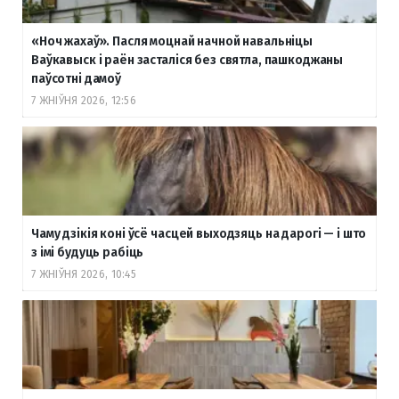
«Ноч жахаў». Пасля моцнай начной навальніцы
Ваўкавыск і раён засталіся без святла, пашкоджаны
паўсотні дамоў
7 ЖНІЎНЯ 2026, 12:56
Чаму дзікія коні ўсё часцей выходзяць на дарогі — і што
з імі будуць рабіць
7 ЖНІЎНЯ 2026, 10:45