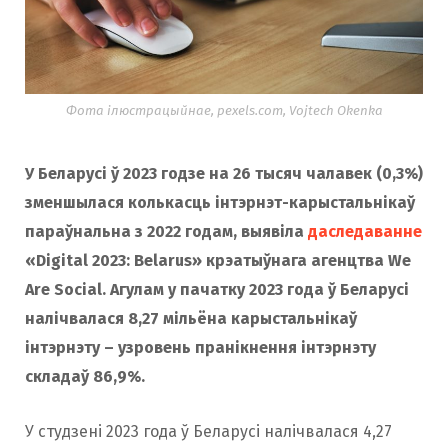
Фота ілюстрацыйнае, pexels.com, Vojtech Okenka
У Беларусі ў 2023 годзе на 26 тысяч чалавек (
0,3%
)
зменшылася колькасць інтэрнэт-карыстальнікаў
параўнальна з 2022 годам, выявіла
даследаванне
«Digital 2023: Belarus» крэатыўнага агенцтва We
Are Social. Агулам у пачатку 2023 года ў Беларусі
налічвалася 8,27 мільёна карыстальнікаў
інтэрнэту – узровень пранікнення інтэрнэту
складаў 86,9%.
У студзені 2023 года ў Беларусі налічвалася 4,27