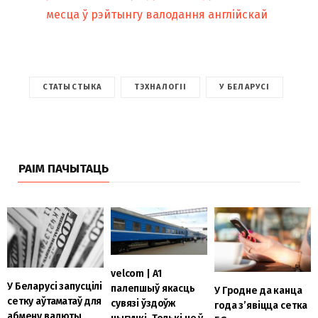
месца ў рэйтынгу валодання англійскай
СТАТЫСТЫКА
ТЭХНАЛОГІІ
У БЕЛАРУСІ
РАІМ ПАЧЫТАЦЬ
velcom | A1
У Беларусі запусцілі
палепшыў якасць
У Гродне да канца
сетку аўтаматаў для
сувязі ўздоўж
года з’явіцца сетка
абмену валюты