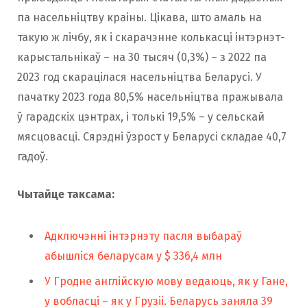
па насельніцтву краіны. Цікава, што амаль на
такую ж лічбу, як і скарачэнне колькасці інтэрнэт-
карыстальнікаў – на 30 тысяч (0,3%) – з 2022 па
2023 год скарацілася насельніцтва Беларусі. У
пачатку 2023 года 80,5% насельніцтва пражывала
ў гарадскіх цэнтрах, і толькі 19,5% – у сельскай
мясцовасці. Сярэдні ўзрост у Беларусі складае 40,7
гадоў.
Чытайце таксама:
Адключэнні інтэрнэту пасля выбараў
абышліся беларусам у $ 336,4 млн
У Гродне англійскую мову ведаюць, як у Гане,
у вобласці – як у Грузіі. Беларусь заняла 39