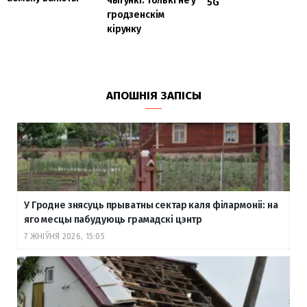
чыгункі. Толькі не ў
5G
гродзенскім
кірунку
АПОШНІЯ ЗАПІСЫ
У Гродне знясуць прыватны сектар каля філармоніі: на
яго месцы пабудуюць грамадскі цэнтр
7 ЖНІЎНЯ 2026, 15:05