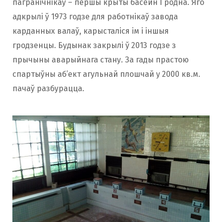
пагранічнікаў – першы крыты басейн Гродна. Яго
адкрылі ў 1973 годзе для работнікаў завода
карданных валаў, карысталіся ім і іншыя
гродзенцы. Будынак закрылі ў 2013 годзе з
прычыны аварыйнага стану. За гады прастою
спартыўны аб’ект агульнай плошчай у 2000 кв.м.
пачаў разбурацца.