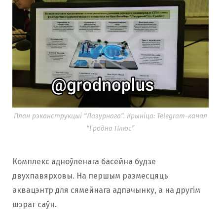
План рэканструкцыі “Лазурнага”. Крыніца: Telegram-канал
“Гродна Плюс”
Комплекс адноўленага басейна будзе
двухпавярховы. На першым размесцяць
аквацэнтр для сямейнага адпачынку, а на другім
шэраг саўн.