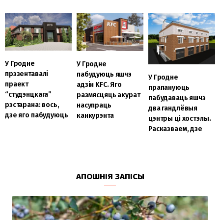
У Гродне
У Гродне
прэзентавалі
пабудуюць яшчэ
У Гродне
праект
адзін KFC. Яго
прапануюць
“студэнцкага”
размясцяць акурат
пабудаваць яшчэ
рэстарана: вось,
насупраць
два гандлёвыя
дзе яго пабудуюць
канкурэнта
цэнтры ці хостэлы.
Расказваем, дзе
АПОШНІЯ ЗАПІСЫ