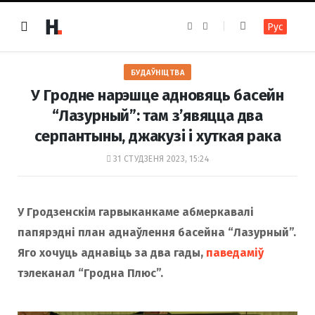
F
I
Рус
a
n
c
s
e
t
b
a
o
g
БУДАЎНІЦТВА
o
r
k
a
У Гродне нарэшце адновяць басейн
m
“Лазурный”: там з’явяцца два
серпантыны, джакузі і хуткая рака
31 СТУДЗЕНЯ 2023, 15:24
У Гродзенскім гарвыканкаме абмеркавалі
папярэдні план аднаўлення басейна “Лазурный”.
Яго хочуць аднавіць за два гады,
паведаміў
тэлеканал “Гродна Плюс”.