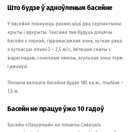
Што будзе ў адноўленым басейне
У басейне плануюць размясціць два серпантыны:
крыты і адкрыты. Таксама там будуць дзіцячы
басейн з горкай, гідрамасажная зона, хуткая рака
з хуткасцю плыні 2 – 2,5 м/с, імітацыя скалы з
вадаспадам, сонечныя лямпы, агульная зона тэрм
і джакузі.
Плошча вялікага басейна будзе 185 кв.м., глыбіня –
1,5 м.
Басейн не працуе ўжо 10 гадоў
Басейн «Лазурный» на плошчы Савецкіх