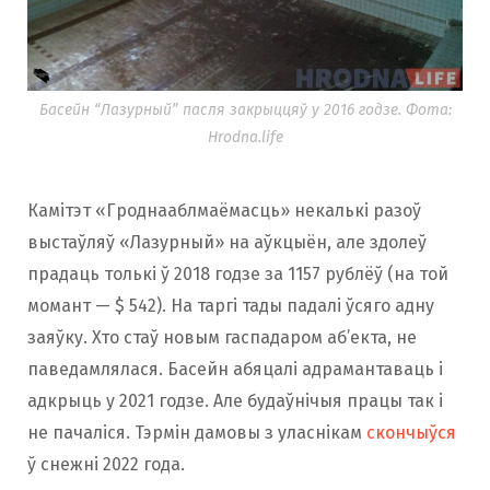
Басейн “Лазурный” пасля закрыццяў у 2016 годзе. Фота:
Hrodna.life
Камітэт «Гроднааблмаёмасць» некалькі разоў
выстаўляў «Лазурный» на аўкцыён, але здолеў
прадаць толькі ў 2018 годзе за 1157 рублёў (на той
момант — $ 542). На таргі тады падалі ўсяго адну
заяўку. Хто стаў новым гаспадаром аб’екта, не
паведамлялася. Басейн абяцалі адрамантаваць і
адкрыць у 2021 годзе. Але будаўнічыя працы так і
не пачаліся. Тэрмін дамовы з уласнікам
скончыўся
ў снежні 2022 года.