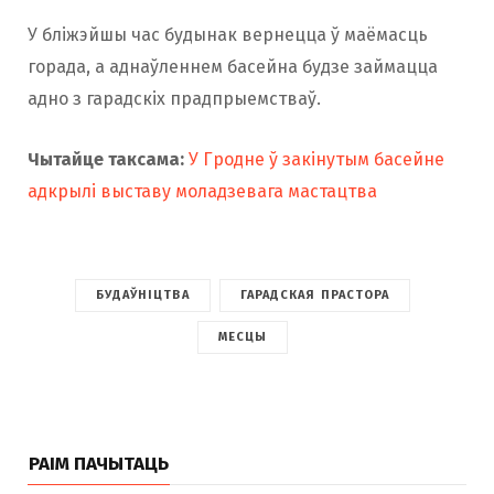
У бліжэйшы час будынак вернецца ў маёмасць
горада, а аднаўленнем басейна будзе займацца
адно з гарадскіх прадпрыемстваў.
Чытайце таксама:
У Гродне ў закінутым басейне
адкрылі выставу моладзевага мастацтва
БУДАЎНІЦТВА
ГАРАДСКАЯ ПРАСТОРА
МЕСЦЫ
РАІМ ПАЧЫТАЦЬ