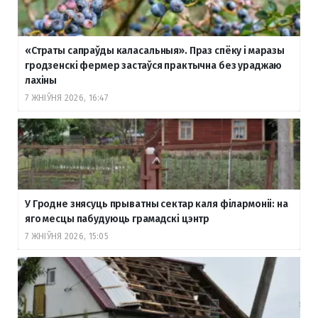
«Страты сапраўды каласальныя». Праз спёку і маразы
гродзенскі фермер застаўся практычна без ураджаю
лахіны
7 ЖНІЎНЯ 2026, 16:47
У Гродне знясуць прыватны сектар каля філармоніі: на
яго месцы пабудуюць грамадскі цэнтр
7 ЖНІЎНЯ 2026, 15:05