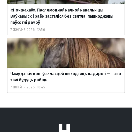
«Ноч жахаў». Пасля моцнай начной навальніцы
Ваўкавыск і раён засталіся без святла, пашкоджаны
паўсотні дамоў
7 ЖНІЎНЯ 2026, 12:56
Чаму дзікія коні ўсё часцей выходзяць на дарогі — і што
з імі будуць рабіць
7 ЖНІЎНЯ 2026, 10:45