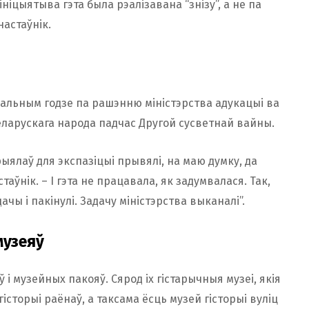
ніцыятыва гэта была рэалізавана “знізу”, а не па
настаўнік.
учальным годзе па рашэнню міністэрства адукацыі ва
еларускага народа падчас Другой сусветнай вайны.
ыялаў для экспазіцыі прывялі, на маю думку, да
таўнік. – І гэта не працавала, як задумвалася. Так,
ачы і пакінулі. Задачу міністэрства выканалі”.
музеяў
 і музейных пакояў. Сярод іх гістарычныя музеі, якія
сторыі раёнаў, а таксама ёсць музей гісторыі вуліц