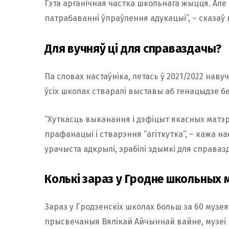
Гэта арганічная частка школьнага жыцця. Але і
патрабаванні ўпраўлення адукацыі”, – сказаў 
Для вучняў ці для справаздачы?
Па словах настаўніка, летась ў 2021/2022 нав
ўсіх школах стваралі выставы аб генацыдзе б
“Хуткасць выканання і дэфіцыт якасных матэр
прафанацыі і стварэння “агіткутка”, – кажа нас
урачыста адкрылі, зрабілі здымкі для справазд
Колькі зараз у Гродне школьных 
Зараз у Гродзенскіх школах больш за 60 музеяў
прысвечаныя Вялікай Айчыннай вайне, музеі гі