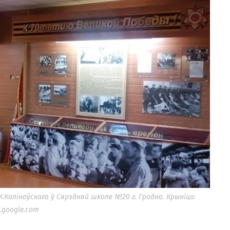
Каліноўскага ў Сярэдняй школе №20 г. Гродна. Крыніца:
s.google.com