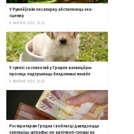
У Румлёўскім лесапарку абсталююць эка-
сцежку
6 ЖНІЎНЯ 2026, 13:22
У сувязі са спякотай у Гродне валанцёры
просяць падтрымаць бяздомных жывёл
6 ЖНІЎНЯ 2026, 12:45
Рэстаратарам Гродна і вобласці давядзецца
заплаціць штрафы: не адлічвалі грошы на