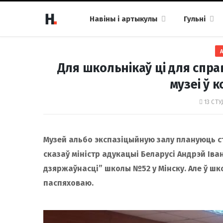
Навіны і артыкулы
Гульні
Для школьнікаў ці для спра
музеі ў 
13 СТУ
Музей альбо экспазіцыйную залу плануюць ст
сказаў міністр адукацыі Беларусі Андрэй Ів
дзяржаўнасці” школы №52 у Мінску. Але ў шко
паспяховаю.