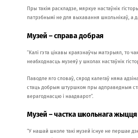
Пры такім раскладзе, мяркуе настаўнік гісторы
патрэбнымі не для выхавання школьнікаў, а д
Музей – справа добрая
“Калі гэта цікавы краязнаўчы матэрыял, то чам
неабходнасць музеяў у школах настаўнік гісто
Паводле яго словаў, сярод калегаў няма адзін
стаць добрым штуршком пры адправедным стаўл
верагоднасцю і наадварот”.
Музей – частка школьнага жыцця
“У нашай школе такі музей існуе не першае дз