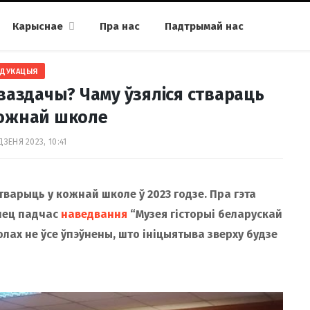
Карыснае
Пра нас
Падтрымай нас
АДУКАЦЫЯ
ваздачы? Чаму ўзяліся ствараць
кожнай школе
ДЗЕНЯ 2023, 10:41
варыць у кожнай школе ў 2023 годзе. Пра гэта
анец падчас
наведвання
“Музея гісторыі беларускай
лах не ўсе ўпэўнены, што ініцыятыва зверху будзе