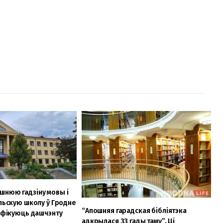
шнюю гадзіну мовы і
ольскую школу ў Гродне
“Апошняя гарадская бібліятэка
сіфікуюць дашчэнту
адкрылася 33 гады таму”. Ці