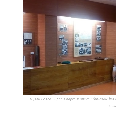
Музей Баявой Славы партызанскай брыгады імя К.
site