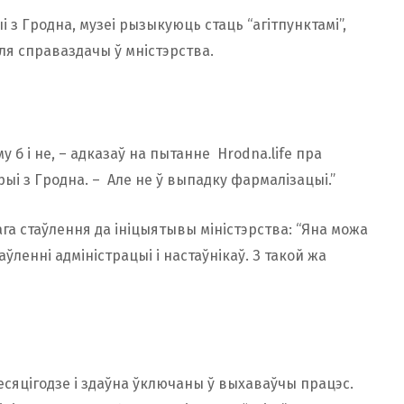
і з Гродна, музеі рызыкуюць стаць “агітпунктамі”,
ля справаздачы ў мністэрства.
у б і не, – адказаў на пытанне Hrodna.life пра
рыі з Гродна. – Але не ў выпадку фармалізацыі.”
ага стаўлення да ініцыятывы міністэрства: “Яна можа
енні адміністрацыі і настаўнікаў. З такой жа
есяцігодзе і здаўна ўключаны ў выхаваўчы працэс.