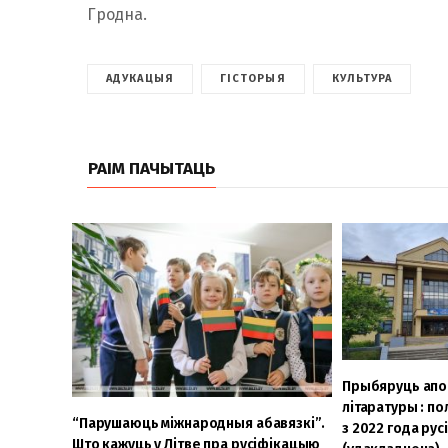
Гродна.
АДУКАЦЫЯ
ГІСТОРЫЯ
КУЛЬТУРА
РАІМ ПАЧЫТАЦЬ
Прыбяруць апо
літаратуры : п
“Парушаюць міжнародныя абавязкі”.
з 2022 года ру
Што кажуць у Літве пра русіфікацыю