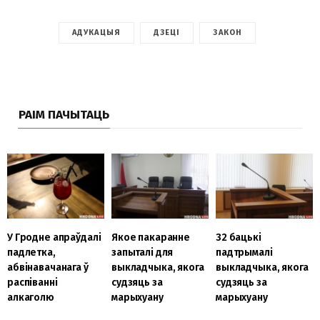
АДУКАЦЫЯ
ДЗЕЦІ
ЗАКОН
РАІМ ПАЧЫТАЦЬ
У Гродне апраўдалі
Якое пакаранне
32 бацькі
падлетка,
запыталі для
падтрымалі
абвінавачанага ў
выкладчыка, якога
выкладчыка, якога
распіванні
судзяць за
судзяць за
алкаголю
марыхуану
марыхуану