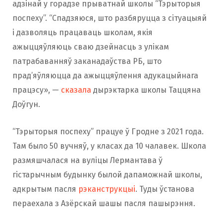
адзінай у горадзе прыватнай школы “Тэрыторыя
поспеху”. “Спадзяюся, што разбяруцца з сітуацыяй
і дазволяць працаваць школам, якія
ажыццяўляюць сваю дзейнасць з улікам
патрабаванняў заканадаўства РБ, што
прад’яўляюцца да ажыццяўлення адукацыйнага
працэсу», —
сказала
дырэктарка школы Таццяна
Доўгун.
“Тэрыторыя поспеху” працуе ў Гродне з 2021 года.
Там было 50 вучняў, у класах да 10 чалавек. Школа
размяшчалася на вуліцы Лермантава ў
гістарычным будынку былой дапаможнай школы,
адкрытым пасля
рэканструкцыі
. Туды ўстанова
пераехала з Азёрскай шашы пасля пашырэння.