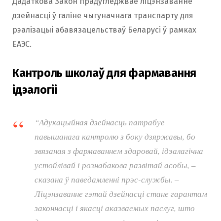
Дадаткова Закон прадугледжвае ліцэнзаванне
дзейнасці ў галіне чыгуначнага транспарту для
рэалізацыі абавязацельстваў Беларусі ў рамках
ЕАЭС.
Кантроль школаў для фармавання
ідэалогіі
“Адукацыйная дзейнасць патрабуе
павышанага кантролю з боку дзяржавы, бо
звязаная з фармаваннем здаровай, ідэалагічна
устойлівай і рознабакова развітай асобы, –
сказана ў паведамленні прэс-службы. –
Ліцэнзаванне гэтай дзейнасці стане гарантам
законнасці і якасці аказваемых паслуг, што