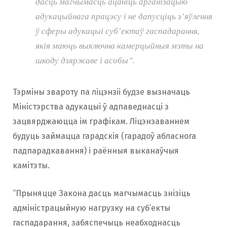
дасць магчымасць ацаніць арганізацыю
адукацыйнага працэсу і не дапусціць з’яўлення
ў сферы адукацыі суб’ектаў гаспадарання,
якія маюць выключна камерцыйныя мэты на
шкоду дзяржаве і асобы”.
Тэрміны звароту па ліцэнзіі будзе вызначаць
Міністэрства адукацыі ў адпаведнасці з
зацвярджаюцца ім графікам. Ліцэнзаваннем
будуць займацца гарадскія (гарадоў абласнога
падпарадкавання) і раённыя выканаўчыя
камітэты.
“Прыняцце Закона дасць магчымасць знізіць
адміністрацыйную нагрузку на суб’екты
гаспадарання, забяспечыць неабходнасць