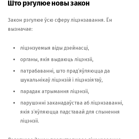
Што рэгулюе новы закон
Закон рэгулюе ўсю сферу ліцэнзавання. Ён
вызначае:
ліцэнзуемыя віды дзейнасці,
органы, якія выдаюць ліцэнзіі,
патрабаванні, што прад’яўляюцца да
шукальнікаў ліцэнзій і ліцэнзіятаў,
парадак атрымання ліцэнзіі,
парушэнні заканадаўства аб ліцэнзаванні,
якія з’яўляюцца падставай для спынення
ліцэнзіі.