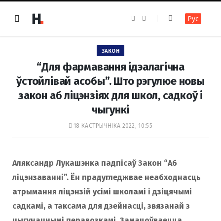
F
I
Рус
a
n
c
s
e
t
b
a
o
g
ЗАКОН
o
r
k
a
“Для фармавання ідэалагічна
m
ўстойлівай асобы”. Што рэгулюе новы
закон аб ліцэнзіях для школ, садкоў і
чыгункі
18 КАСТРЫЧНІКА 2022, 10:55
Аляксандр Лукашэнка падпісаў Закон “Аб
ліцэнзаванні”. Ён прадугледжвае неабходнасць
атрымання ліцэнзій усімі школамі і дзіцячымі
садкамі, а таксама для дзейнасці, звязанай з
чыгуначнымі перавозкамі. Замацоўваецца