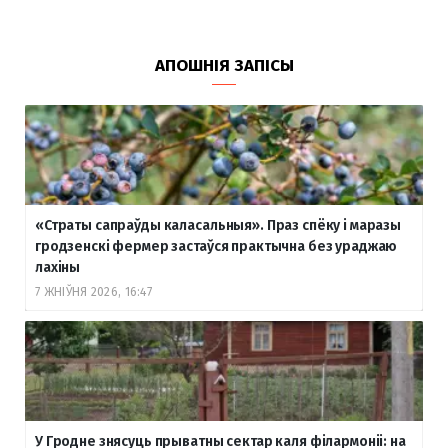
АПОШНІЯ ЗАПІСЫ
«Страты сапраўды каласальныя». Праз спёку і маразы
гродзенскі фермер застаўся практычна без ураджаю
лахіны
7 ЖНІЎНЯ 2026, 16:47
У Гродне знясуць прыватны сектар каля філармоніі: на