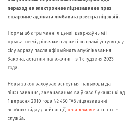
пераход на электроннае ліцэнзаванне праз
стварэнне адзінага лічбавага рэестра ліцэнзій.
Нормы аб атрыманні ліцэнзіі дзяржаўнымі і
прыватнымі дзіцячымі садамі і школамі ўступяць у
сілу адразу пасля афіцыйнага апублікавання
Закона, астатнія палажэнні – з 1 студзеня 2023
года.
Новы закон захоўвае асноўныя падыходы да
ліцэнзавання, замацаваныя ва ўказе Лукашэнкі ад
1 верасня 2010 года № 450 “Аб ліцэнзаванні
асобных відаў дзейнасці”,
паведамляе
яго прэс-
служба.