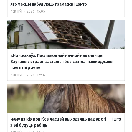
яго месцы пабудуюць грамадскі цэнтр
7 ЖНІЎНЯ 2026, 15:05
«Ноч жахаў». Пасля моцнай начной навальніцы
Ваўкавыск і раён засталіся без святла, пашкоджаны
паўсотні дамоў
7 ЖНІЎНЯ 2026, 12:56
Чаму дзікія коні ўсё часцей выходзяць на дарогі — і што
з імі будуць рабіць