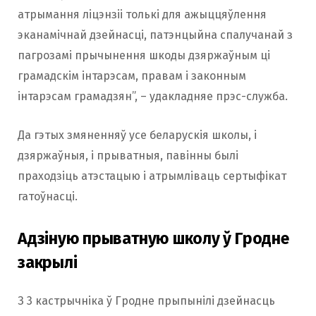
атрымання ліцэнзіі толькі для ажыццяўлення
эканамічнай дзейнасці, патэнцыйна спалучанай з
пагрозамі прычынення шкоды дзяржаўным ці
грамадскім інтарэсам, правам і законным
інтарэсам грамадзян”, – удакладняе прэс-служба.
Да гэтых змяненняў усе беларускія школы, і
дзяржаўныя, і прыватныя, павінны былі
праходзіць атэстацыю і атрымліваць сертыфікат
гатоўнасці.
Адзіную прыватную школу ў Гродне
закрылі
З 3 кастрычніка ў Гродне прыпынілі дзейнасць