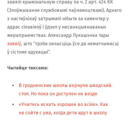
завялі крымінальную справу па ч. 2 арт. 424 КК
(Злоўжыванне службовымі паўнамоцтвамі). Аднаго
з настаўнікаў затрымалі нібыта за каментар у
адрас сілавікоў і ўдзел у несанкцыянаваных
мерапрыемствах. Аляксандр Лукашэнка тады
заявіў
, што “трэба зачысціць ўсе да немагчымасці
ў сістэме адукацыі”.
Чытайце таксама:
В гродненские школы вернули шведский
стол. Но пока он доступен не везде
«Учитесь искать хорошее во всём». Как
не сойти с ума, когда дети идут в школу