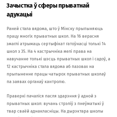
Зачыстка ў сферы прыватнай
адукацыі
Раней стала вядома, што ў Мінску прыпыняюць
працу многіх прыватных школ. На 16 верасня
змаглі атрымаць сертыфікат гатоўнасці толькі 14
школ з 35. На 4 кастрычніка мелі права на
навучанне толькі шэсць прыватных школ і садоў, а
12 кастрычніка стала вядома аб пазовах на
прыпыненне працы чатырох прыватных школаў
па заявах органаў кантролю.
Праверкі пачаліся пасля здарэння ў адной з
прыватных школ: вучань стрэліў з пнеўматыкі ў
твар сваёй аднакласніцы. На дырэктара школы