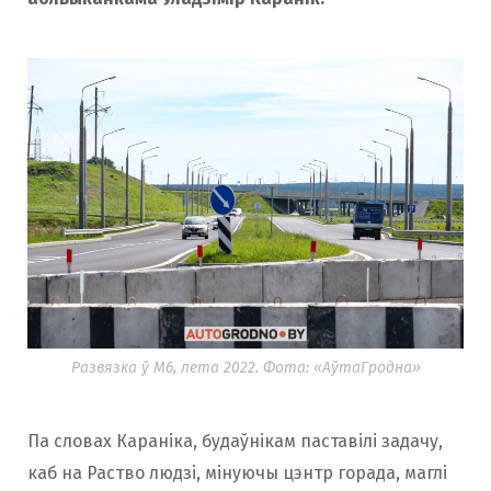
Развязка ў М6, лета 2022. Фота: «АўтаГродна»
Па словах Караніка, будаўнікам паставілі задачу,
каб на Раство людзі, мінуючы цэнтр горада, маглі