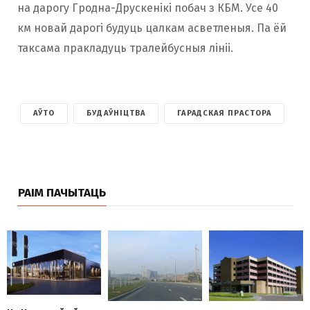
на дарогу Гродна-Друскенікі побач з КБМ. Усе 40
км новай дарогі будуць цалкам асветленыя. Па ёй
таксама пракладуць тралейбусныя лініі.
АЎТО
БУДАЎНІЦТВА
ГАРАДСКАЯ ПРАСТОРА
РАІМ ПАЧЫТАЦЬ