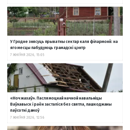
У Гродне знясуць прыватны сектар каля філармоніі: на
яго месцы пабудуюць грамадскі цэнтр
7 ЖНІЎНЯ 2026, 15:05
«Ноч жахаў». Пасля моцнай начной навальніцы
Ваўкавыск і раён засталіся без святла, пашкоджаны
паўсотні дамоў
7 ЖНІЎНЯ 2026, 12:56