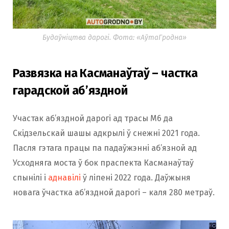
Будаўніцтва дарогі. Фота: «АўтаГродна»
Развязка на Касманаўтаў – частка
гарадской аб’яздной
Участак аб’яздной дарогі ад трасы М6 да
Скідзельскай шашы адкрылі ў снежні 2021 года.
Пасля гэтага працы па падаўжэнні аб’язной ад
Усходняга моста ў бок праспекта Касманаўтаў
спынілі і
аднавілі
ў ліпені 2022 года. Даўжыня
новага ўчастка аб’яздной дарогі – каля 280 метраў.