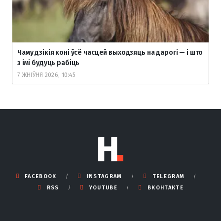
Чаму дзікія коні ўсё часцей выходзяць на дарогі — і што
з імі будуць рабіць
7 ЖНІЎНЯ 2026, 10:45
FACEBOOK
INSTAGRAM
TELEGRAM
RSS
YOUTUBE
ВКОНТАКТЕ