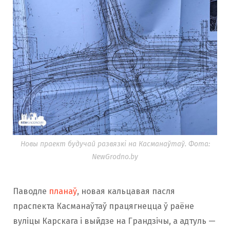
Новы праект будучай развязкі на Касманаўтаў. Фота:
NewGrodno.by
Паводле
планаў
, новая кальцавая пасля
праспекта Касманаўтаў працягнецца ў раёне
вуліцы Карскага і выйдзе на Грандзічы, а адтуль —