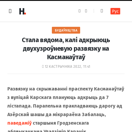
F
I
Рус
a
n
c
s
e
t
b
a
o
g
БУДАЎНІЦТВА
o
r
k
a
Стала вядома, калі адкрыюць
m
двухузроўневую развязку на
Касманаўтаў
12 КАСТРЫЧНІКА 2022, 11:41
Развязку на скрыжаванні праспекту Касманаўтаў
з вуліцай Карскага плануюць адкрыць да 7
лістапада. Паралельна пракладваюць дарогу ад
Азёрскай шашы да мікрараёна Забалаць,
паведаміў
старшыня Гродзенскага
аблвыканкама Уладзімір Каранік.