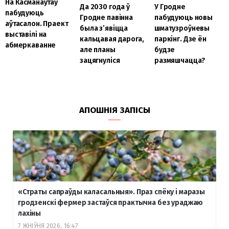
На Касманаўтаў
Да 2030 года ў
У Гродне
пабудуюць
Гродне павінна
пабудуюць новы
аўтасалон. Праект
была з’явіцца
шматузроўневы
выставілі на
кальцавая дарога,
паркінг. Дзе ён
абмеркаванне
але планы
будзе
зацягнуліся
размяшчацца?
АПОШНІЯ ЗАПІСЫ
«Страты сапраўды каласальныя». Праз спёку і маразы
гродзенскі фермер застаўся практычна без ураджаю
лахіны
7 ЖНІЎНЯ 2026, 16:47