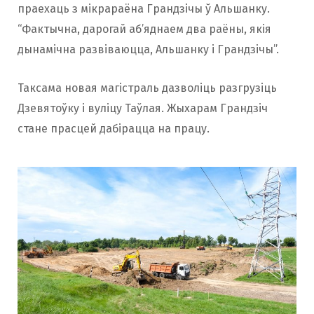
праехаць з мікрараёна Грандзічы ў Альшанку.
“Фактычна, дарогай аб’яднаем два раёны, якія
дынамічна развіваюцца, Альшанку і Грандзічы”.
Таксама новая магістраль дазволіць разгрузіць
Дзевятоўку і вуліцу Таўлая. Жыхарам Грандзіч
стане прасцей дабірацца на працу.