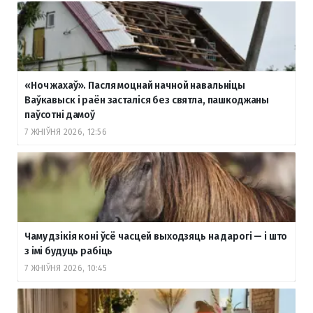
«Ноч жахаў». Пасля моцнай начной навальніцы
Ваўкавыск і раён засталіся без святла, пашкоджаны
паўсотні дамоў
7 ЖНІЎНЯ 2026, 12:56
Чаму дзікія коні ўсё часцей выходзяць на дарогі — і што
з імі будуць рабіць
7 ЖНІЎНЯ 2026, 10:45