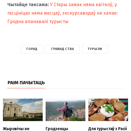
Чытайце таксама:
У Стары замак няма квіткоў, у
гасцініцах няма месцаў, экскурсаводаў не хапае:
Гродна апанавалі турысты
ГОРАД
ГРАМАДСТВА
ТУРЫЗМ
РАІМ ПАЧЫТАЦЬ
Жыровічы не
Гродзенцы
Для турыстаў з Расіі