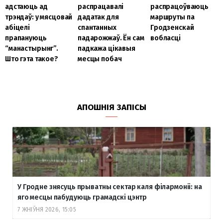
адстаюць ад
распрацавалі
распрацоўваюць
трэндаў: у мясцовай
дадатак для
маршруты па
абіцелі
спантанных
Гродзенскай
прапануюць
падарожжаў. Ён сам
вобласці
“манастырынг”.
падкажа цікавыя
Што гэта такое?
месцы побач
АПОШНІЯ ЗАПІСЫ
У Гродне знясуць прыватны сектар каля філармоніі: на
яго месцы пабудуюць грамадскі цэнтр
7 ЖНІЎНЯ 2026, 15:05