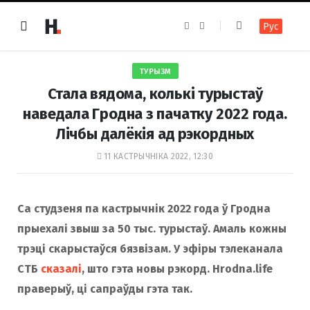
F
I
Рус
a
n
c
s
e
t
b
a
o
g
ТУРЫЗМ
o
r
k
a
Стала вядома, колькі турыстаў
m
наведала Гродна з пачатку 2022 года.
Лічбы далёкія ад рэкордных
11 КАСТРЫЧНІКА 2022, 12:30
Са студзеня па кастрычнік 2022 года ў Гродна
прыехалі звыш за 50 тыс. турыстаў. Амаль кожны
трэці скарыстаўся бязвізам. У эфіры тэлеканала
СТБ
сказалі
, што гэта новы рэкорд. Hrodna.life
праверыў, ці сапраўды гэта так.