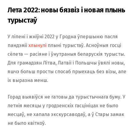
Лета 2022: новы бязвіз і новая плынь
турыстаў
У ліпені і жніўні 2022 у Гродна ўпершыню пасля
пандэміі
хлынулі
плыні турыстаў. Асноўныя госці
сёлета — расіяне і ўнутраныя беларускія турысты.
Для грамадзян Літва, Латвіі і Польшчы ўвялі новы,
яшчэ больш просты спосаб прыехаць без візы, але
іх выразна менш.
Горад выявіўся не гатовы да турыстычнага буму. У
летнія месяцы у гродзенскіх гасцініцах не было
месцаў, не хапала экскурсаводаў, а ў Стары замак
не было квіткоў.