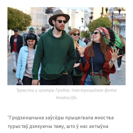
Турысты у цэнтры Гродна. Ілюстрацыйнае фота:
Hrodna.life.
“Гродзеншчына заўсёды прыцягвала мноства
турыстаў дзякуючы таму, што ў нас актыўна