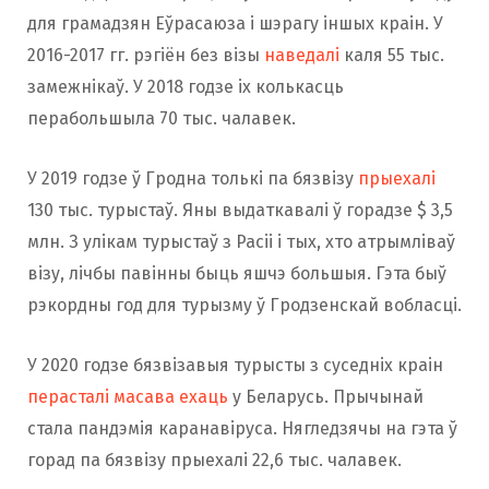
для грамадзян Еўрасаюза і шэрагу іншых краін. У
2016-2017 гг. рэгіён без візы
наведалі
каля 55 тыс.
замежнікаў. У 2018 годзе іх колькасць
перабольшыла 70 тыс. чалавек.
У 2019 годзе ў Гродна толькі па бязвізу
прыехалі
130 тыс. турыстаў. Яны выдаткавалі ў горадзе $ 3,5
млн. З улікам турыстаў з Расіі і тых, хто атрымліваў
візу, лічбы павінны быць яшчэ большыя. Гэта быў
рэкордны год для турызму ў Гродзенскай вобласці.
У 2020 годзе бязвізавыя турысты з суседніх краін
перасталі масава ехаць
у Беларусь. Прычынай
стала пандэмія каранавіруса. Нягледзячы на гэта ў
горад па бязвізу прыехалі 22,6 тыс. чалавек.