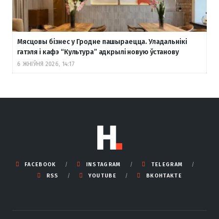
Мясцовы бізнес у Гродне пашыраецца. Уладальнікі
гатэля і кафэ “Культура” адкрылі новую ўстанову
6 ЖНІЎНЯ 2026, 14:17
FACEBOOK
INSTAGRAM
TELEGRAM
RSS
YOUTUBE
ВКОНТАКТЕ