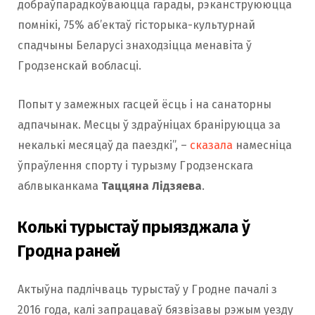
добраўпарадкоўваюцца гарады, рэканструююцца
помнікі, 75% аб’ектаў гісторыка-культурнай
спадчыны Беларусі знаходзіцца менавіта ў
Гродзенскай вобласці.
Попыт у замежных гасцей ёсць і на санаторны
адпачынак. Месцы ў здраўніцах браніруюцца за
некалькі месяцаў да паездкі”, –
сказала
намесніца
ўпраўлення спорту і турызму Гродзенскага
аблвыканкама
Таццяна Лідзяева
.
Колькі турыстаў прыязджала ў
Гродна раней
Актыўна падлічваць турыстаў у Гродне пачалі з
2016 года, калі запрацаваў бязвізавы рэжым уезду